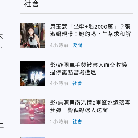
社會
周玉蔻「坐牢+賠2000萬」？張
淑娟親曝：她約喝下午茶求和解
大
4小時前
要聞
影/詐團車手與被害人面交收錢
違停露餡當場遭逮
4小時前
社會
影/無照男南港撞2車肇逃遺落毒
菸彈 警循線逮人送辦
5小時前
社會
二