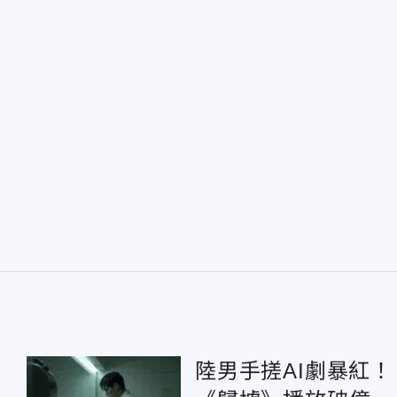
陸男手搓AI劇暴紅！