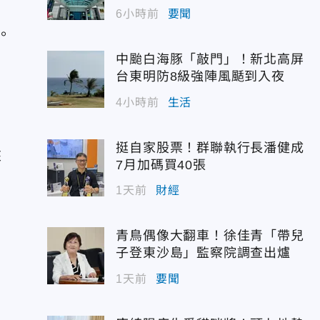
6小時前
要聞
。
中颱白海豚「敲門」！新北高屏
台東明防8級強陣風颳到入夜
4小時前
生活
挺自家股票！群聯執行長潘健成
來
7月加碼買40張
1天前
財經
青鳥偶像大翻車！徐佳青「帶兒
子登東沙島」監察院調查出爐
1天前
要聞