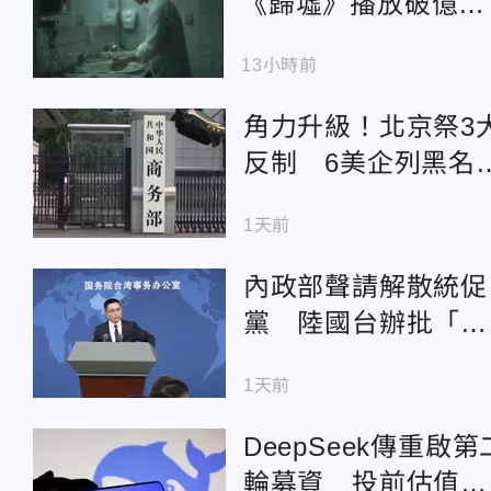
《歸墟》播放破億
每分鐘算力燒掉近萬
13小時前
台幣
角力升級！北京祭3
反制 6美企列黑名
單、無人機出口管制
1天前
內政部聲請解散統促
黨 陸國台辦批「綠
色恐怖、打壓異己」
1天前
DeepSeek傳重啟第
輪募資 投前估值衝