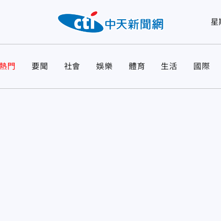
星
熱門
要聞
社會
娛樂
體育
生活
國際