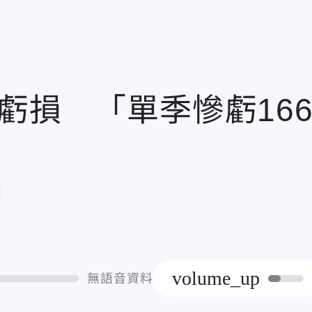
虧損 「單季慘虧16
章
volume_up
無語音資料