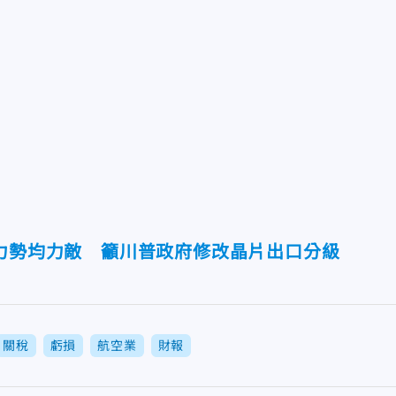
實力勢均力敵 籲川普政府修改晶片出口分級
關稅
虧損
航空業
財報