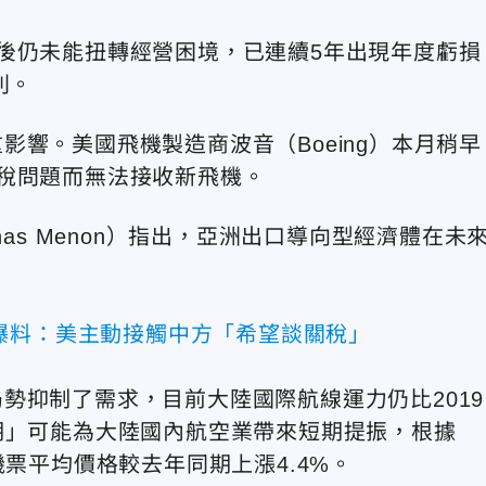
後仍未能扭轉經營困境，已連續5年出現年度虧損
利。
響。美國飛機製造商波音（Boeing）本月稍早
稅問題而無法接收新飛機。
has Menon）指出，亞洲出口導向型經濟體在未
。
爆料：美主動接觸中方「希望談關稅」
局勢抑制了
需求
，
目前大陸國際航線運力仍比2019
期」可能為大陸國內航空業帶來短期提振，根據
濟艙機票平均價格較去年同期上漲4.4%。