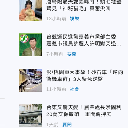
唐綺陽痛失愛貓咪將！頭七地墊
驚見「神秘貓毛」興奮尖叫
13小時前
娛樂
曾競選民進黨嘉義市黨部主委
嘉義市議員參選人許明對突退
選！
7小時前
要聞
影/桃園重大事故！砂石車「逆向
衝機車群」3人緊急送醫
11小時前
社會
台東又驚天變！農業處長涉圖利
20萬交保撤銷 重開羈押庭
1天前
要聞