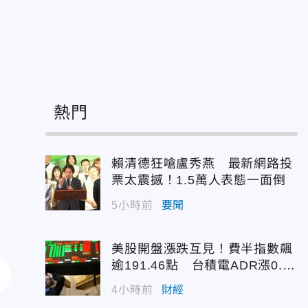
6
熱門
賴清德狂嗆盧秀燕 最新網路投
票太震撼！1.5萬人表態一面倒
5小時前
要聞
美股開盤漲跌互見！費半指數飆
逾191.46點 台積電ADR漲0.9
3%
4小時前
財經