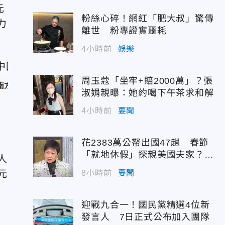
元
粉絲心碎！網紅「肥大叔」驚傳
力
離世 粉專證實噩耗
4小時前
娛樂
周玉蔻「坐牢+賠2000萬」？張
南方航空。（資料照／新華社）
淑娟親曝：她約喝下午茶求和解
4小時前
要聞
花2383萬公帑出國47趟 春節
「就地休假」探親美國夫家？徐
人
佳青回應了
元
8小時前
要聞
迎戰九合一！國民黨精選4位新
發言人 7日正式公布加入團隊