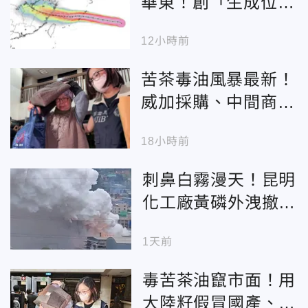
華東！創「生成位置
最東」紀錄 恐掀暴
12小時前
雨災情
苦茶毒油風暴最新！
威加採購、中間商
「羈押禁見」
18小時前
刺鼻白霧漫天！昆明
化工廠黃磷外洩撤千
人 官方：情況可控
1天前
毒苦茶油竄市面！用
大陸籽假冒國產、威