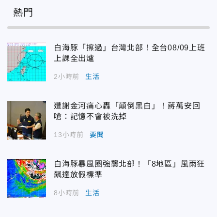
熱門
白海豚「擦過」台灣北部！全台08/09上班
上課全出爐
2小時前
生活
遭謝金河痛心轟「顛倒黑白」！蔣萬安回
嗆：記憶不會被洗掉
13小時前
要聞
白海豚暴風圈強襲北部！「8地區」風雨狂
飆達放假標準
8小時前
生活