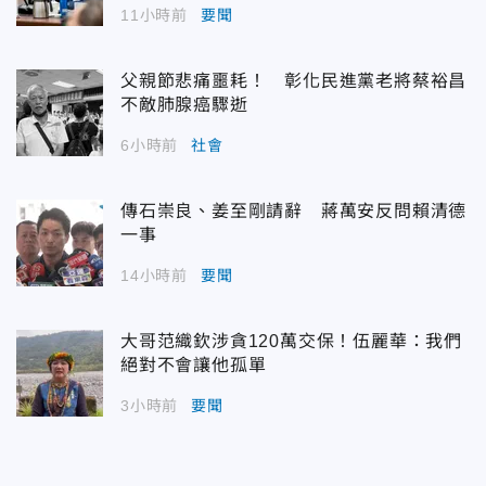
11小時前
要聞
父親節悲痛噩耗！ 彰化民進黨老將蔡裕昌
不敵肺腺癌驟逝
6小時前
社會
傳石崇良、姜至剛請辭 蔣萬安反問賴清德
一事
14小時前
要聞
大哥范織欽涉貪120萬交保！伍麗華：我們
絕對不會讓他孤單
3小時前
要聞