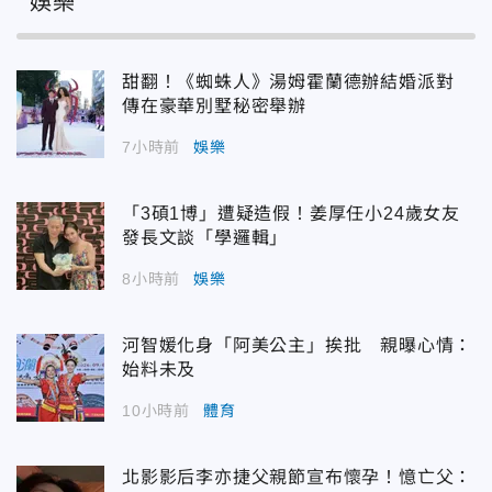
娛樂
甜翻！《蜘蛛人》湯姆霍蘭德辦結婚派對
傳在豪華別墅秘密舉辦
7小時前
娛樂
「3碩1博」遭疑造假！姜厚任小24歲女友
發長文談「學邏輯」
8小時前
娛樂
河智媛化身「阿美公主」挨批 親曝心情：
始料未及
10小時前
體育
北影影后李亦捷父親節宣布懷孕！憶亡父：