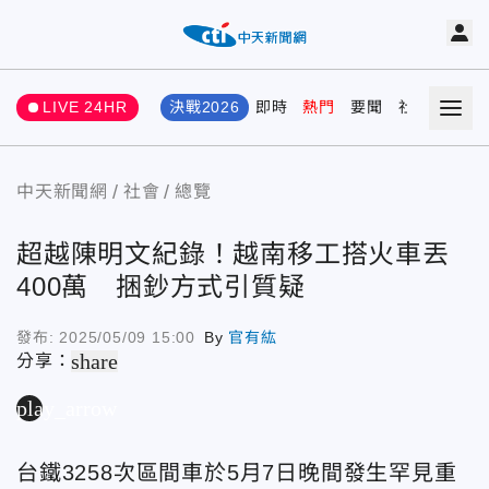
LIVE 24HR
決戰2026
即時
熱門
要聞
社會
娛樂
中天新聞網
社會
總覽
超越陳明文紀錄！越南移工搭火車丟
400萬 捆鈔方式引質疑
發布:
2025/05/09 15:00
By
官有紘
share
分享：
play_arrow
台鐵3258次區間車於5月7日晚間發生罕見重