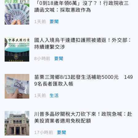
「0到18歲年領6萬」沒了？！行政院收三
讀函文喊：採取憲政作為
1天前
要聞
國人入境烏干達遭扣護照被遣返！外交部：
持續連繫交涉
8小時前
要聞
苗栗三灣鄉8/13起發生活補助5000元 149
9名長者匯款入帳
1天前
生活
川普多晶矽關稅大刀砍下來！政院急喊：赴
美投資業者適用免稅配額
17小時前
要聞