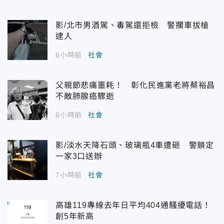
影/北市男酒駕、毒駕還拒檢 警攔車拔槍
逮人
6小時前
社會
父親節悲痛噩耗！ 彰化民進黨老將蔡裕昌
不敵肺腺癌驟逝
6小時前
社會
影/淡水天降石頭、玻璃瓶4車遭砸 警鎖定
一家3口送辦
7小時前
社會
高雄119專線去年日平均404通騷擾電話！
創5年新高