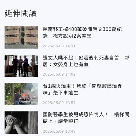
延伸閱讀
越南移工掉400萬破陳明文300萬紀
錄 檢方說明2案差異
2025/05/09 14:31
遭丈人瞧不起！他酒後刺死妻自首 鄰
居：女嬰身上也有血
2025/05/09 14:02
台1線火燒車！駕駛「聞塑膠燃燒異
味」急下車逃生
2025/05/09 13:57
國防醫學生被甩成恐怖情人！ 樓梯間
硬上、課堂毆打
2025/05/09 13:49