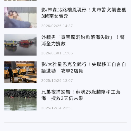
影/林森北路樓鳳現形！北市警突襲查獲
3越南女賣淫
2026/02/25 14:37
外籍男「貢寮龍洞釣魚落海失蹤」！警
消全力搜救
2026/01/01 15:06
影/大雅星巴克全武行！失聯移工自言自
語遭勸 攻擊2店員
2025/12/29 13:07
兄弟夜捕螃蟹！蘇澳25歲越籍移工落
海 搜救3天仍未果
2025/12/14 22:51