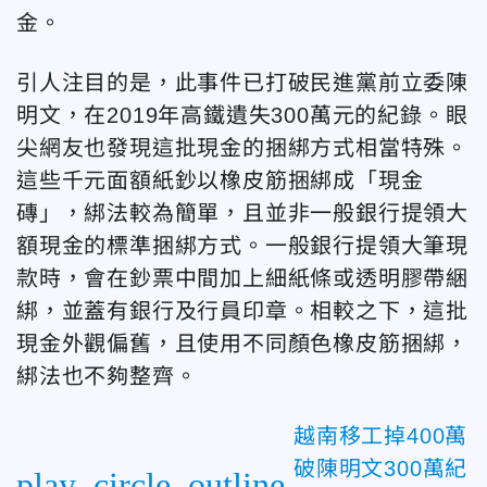
金。
引人注目的是，
此事件已打破民進黨前立委陳
明文，在2019年高鐵遺失300萬元的紀錄。
眼
尖網友也發現這批現金的捆綁方式相當特殊。
這些千元面額紙鈔以橡皮筋捆綁成「現金
磚」，綁法較為簡單，且並非一般銀行提領大
額現金的標準捆綁方式。一般銀行提領大筆現
款時，會在鈔票中間加上細紙條或透明膠帶綑
綁，並蓋有銀行及行員印章。相較之下，這批
現金外觀偏舊，且使用不同顏色橡皮筋捆綁，
綁法也不夠整齊。
越南移工掉400萬
破陳明文300萬紀
play_circle_outline