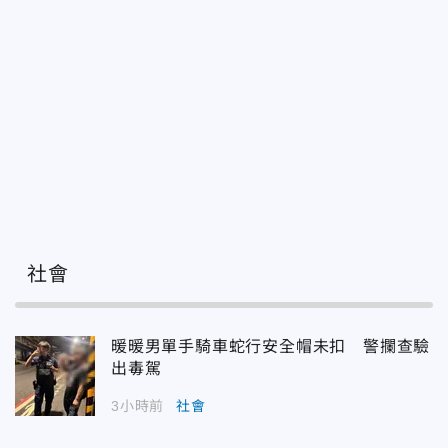
社會
暖暖男單手騎車蛇行安全帽未扣 警攔查驗
出毒駕
3小時前
社會