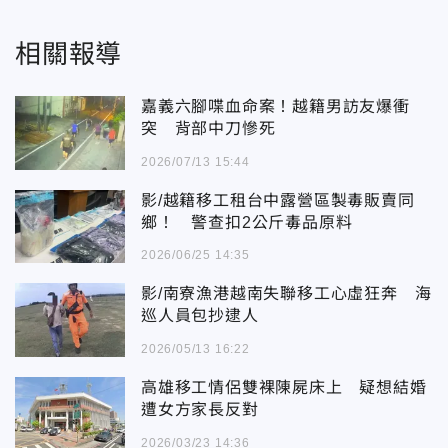
相關報導
嘉義六腳喋血命案！越籍男訪友爆衝
突 背部中刀慘死
2026/07/13 15:44
影/越籍移工租台中露營區製毒販賣同
鄉！ 警查扣2公斤毒品原料
2026/06/25 14:35
影/南寮漁港越南失聯移工心虛狂奔 海
巡人員包抄逮人
2026/05/13 16:22
高雄移工情侶雙裸陳屍床上 疑想結婚
遭女方家長反對
2026/03/23 14:36