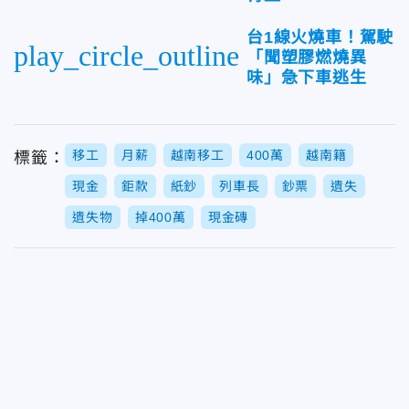
台1線火燒車！駕駛
play_circle_outline
「聞塑膠燃燒異
味」急下車逃生
移工
月薪
越南移工
400萬
越南籍
標籤：
現金
鉅款
紙鈔
列車長
鈔票
遺失
遺失物
掉400萬
現金磚