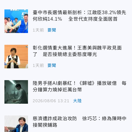
臺中市長選情最新剖析：江啟臣38.2%領先
何欣純14.1% 全世代支持度全面居首
1天前
要聞
彰化選情重大進展！王惠美與魏平政見面
了 是否接競總主委態度曝光
1天前
要聞
陸男手搓AI劇暴紅！《歸墟》播放破億 每
分鐘算力燒掉近萬台幣
2026/08/06 13:21
大陸
慈濟遭詐成政治攻防 徐巧芯：綠為陳時中
接閣揆鋪路