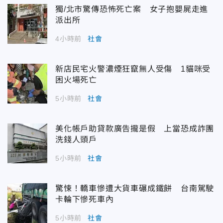
獨/北市驚傳恐怖死亡案 女子抱嬰屍走進
派出所
4小時前
社會
新店民宅火警濃煙狂竄無人受傷 1貓咪受
困火場死亡
5小時前
社會
美化帳戶助貸款廣告攏是假 上當恐成詐團
洗錢人頭戶
5小時前
社會
驚悚！轎車慘遭大貨車碾成鐵餅 台南駕駛
卡輪下慘死車內
5小時前
社會