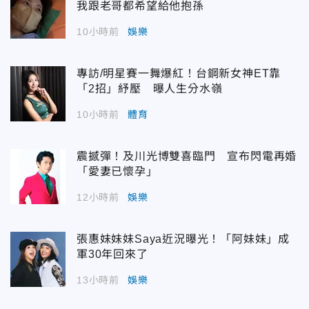
我跟老哥都希望給他抱孫
10小時前
娛樂
專訪/明星賽一舞爆紅！台鋼新女神ET靠
「2招」紓壓 曝人生分水嶺
10小時前
體育
震撼彈！及川光博雙喜臨門 宣布閃電再婚
「愛妻已懷孕」
12小時前
娛樂
張惠妹妹妹Saya近況曝光！「阿妹妹」成
軍30年回來了
13小時前
娛樂