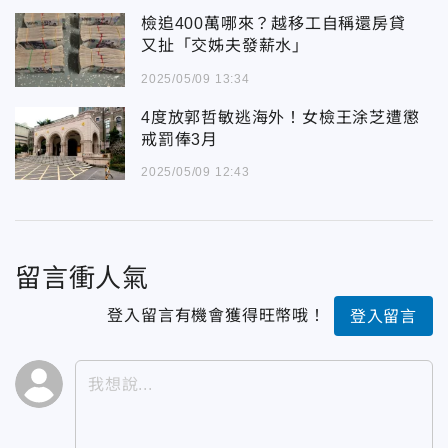
檢追400萬哪來？越移工自稱還房貸
又扯「交姊夫發薪水」
2025/05/09 13:34
4度放郭哲敏逃海外！女檢王涂芝遭懲
戒罰俸3月
2025/05/09 12:43
留言衝人氣
登入留言有機會獲得旺幣哦！
登入留言