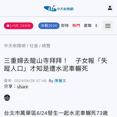
LIVE 24HR
決戰2026
即時
熱門
要聞
社會
娛樂
中天新聞網
社會
總覽
三重婦去龍山寺拜拜！ 子女報「失
蹤人口」才知是遭水泥車輾死
發布:
2024/06/28 07:46
By
陳儷文
share
分享：
play_arrow
台北市萬華區6/24發生一起水泥車輾死73歲