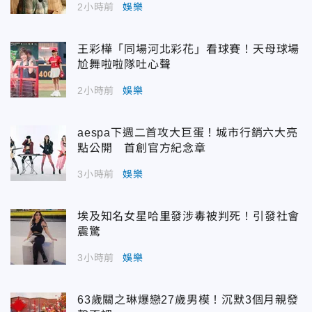
2小時前
娛樂
王彩樺「同場河北彩花」看球賽！天母球場
尬舞啦啦隊吐心聲
2小時前
娛樂
aespa下週二首攻大巨蛋！城市行銷六大亮
點公開 首創官方紀念章
3小時前
娛樂
埃及知名女星哈里發涉毒被判死！引發社會
震驚
3小時前
娛樂
63歲關之琳爆戀27歲男模！沉默3個月親發