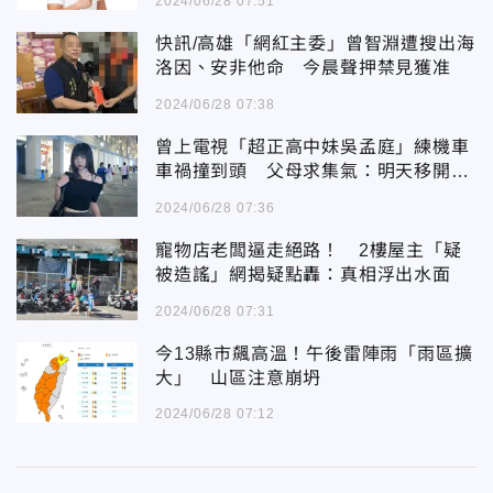
2024/06/28 07:51
快訊/高雄「網紅主委」曾智淵遭搜出海
洛因、安非他命 今晨聲押禁見獲准
2024/06/28 07:38
曾上電視「超正高中妹吳孟庭」練機車
車禍撞到頭 父母求集氣：明天移開呼
吸管
2024/06/28 07:36
寵物店老闆逼走絕路！ 2樓屋主「疑
被造謠」網揭疑點轟：真相浮出水面
2024/06/28 07:31
今13縣市飆高溫！午後雷陣雨「雨區擴
大」 山區注意崩坍
2024/06/28 07:12