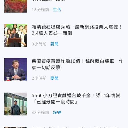
18分鐘前
生活
賴清德狂嗆盧秀燕 最新網路投票太震撼！
2.4萬人表態一面倒
3小時前
要聞
慈濟買疫苗遭詐騙10億！綠酸藍白翻車 作
家一句話反擊
2小時前
要聞
5566小刀證實離婚台玻千金！認14年情變
「已經分開一段時間」
43分鐘前
娛樂