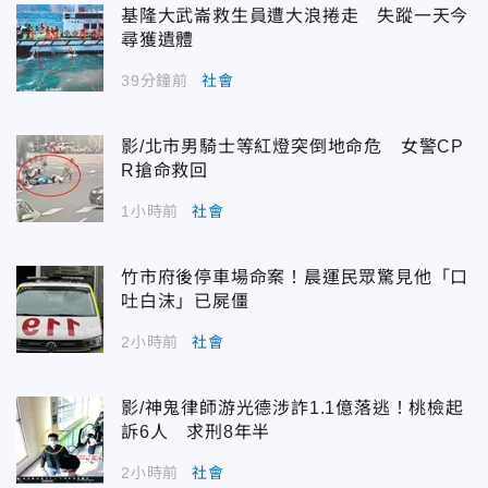
基隆大武崙救生員遭大浪捲走 失蹤一天今
尋獲遺體
39分鐘前
社會
影/北市男騎士等紅燈突倒地命危 女警CP
R搶命救回
1小時前
社會
竹市府後停車場命案！晨運民眾驚見他「口
吐白沫」已屍僵
2小時前
社會
影/神鬼律師游光德涉詐1.1億落逃！桃檢起
訴6人 求刑8年半
2小時前
社會