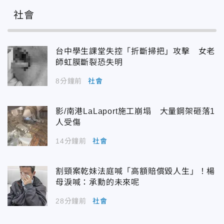
社會
台中學生課堂失控「折斷掃把」攻擊 女老
師虹膜斷裂恐失明
8分鐘前
社會
影/南港LaLaport施工崩塌 大量鋼架砸落1
人受傷
14分鐘前
社會
割頸案乾妹法庭喊「高額賠償毀人生」！楊
母淚喊：承勳的未來呢
28分鐘前
社會