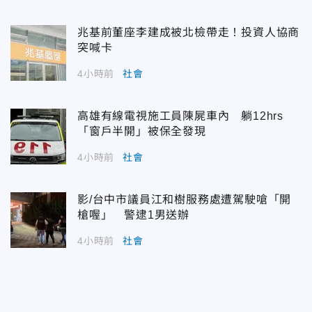
兆基前董座李建成被北檢帶走！投資人協商
突喊卡
4小時前
社會
高雄有線電視施工員陳屍車內 躺12hrs
「窗戶半開」被保全發現
4小時前
社會
影/台中市議員江和樹服務處遭駕駛嗆「開
槍喔」 警逮1男送辦
4小時前
社會