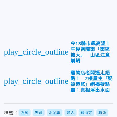
今13縣市飆高溫！
午後雷陣雨「雨區
play_circle_outline
擴大」 山區注意
崩坍
寵物店老闆逼走絕
路！ 2樓屋主「疑
play_circle_outline
被造謠」網揭疑點
轟：真相浮出水面
標籤：
酒駕
失蹤
水泥車
婦人
龍山寺
輾死