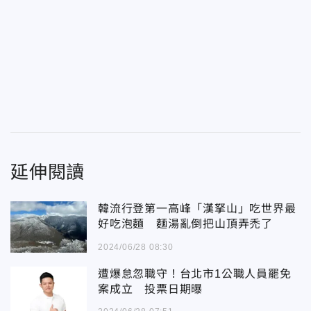
延伸閱讀
韓流行登第一高峰「漢拏山」吃世界最
好吃泡麵 麵湯亂倒把山頂弄禿了
2024/06/28 08:30
遭爆怠忽職守！台北市1公職人員罷免
案成立 投票日期曝