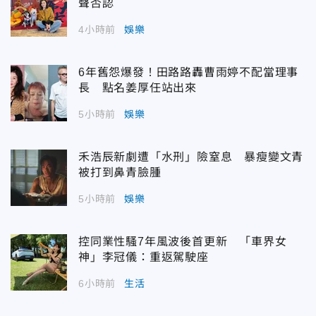
聲否認
4小時前
娛樂
6年舊怨爆發！田路路轟曹雨婷不配當理事
長 點名姜厚任站出來
5小時前
娛樂
禾浩辰新劇遭「水刑」險窒息 暴瘦變文青
被打到鼻青臉腫
5小時前
娛樂
控同業性騷7年風波後首更新 「車界女
神」李冠儀：重返駕駛座
6小時前
生活