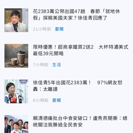
花2383萬公帑出國47趟 春節「就地休
假」探親美國夫家？徐佳青回應了
21小時前
要聞
限時優惠！超商拿鐵買2送2 大杯特濃美式
最低39元開喝
7小時前
生活
徐佳青5年出國花2383萬！ 97%網友怒
轟：太離譜
8小時前
要聞
賴清德痛批台中食安破口！盧秀燕開撕：總
統關注我勝過全民食安