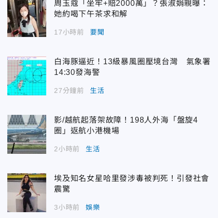
周玉蔻「坐牢+賠2000萬」？張淑娟親曝：
她約喝下午茶求和解
17小時前
要聞
白海豚逼近！13級暴風圈壓境台灣 氣象署
14:30發海警
27分鐘前
生活
影/越航起落架故障！198人外海「盤旋4
圈」返航小港機場
2小時前
生活
埃及知名女星哈里發涉毒被判死！引發社會
震驚
3小時前
娛樂