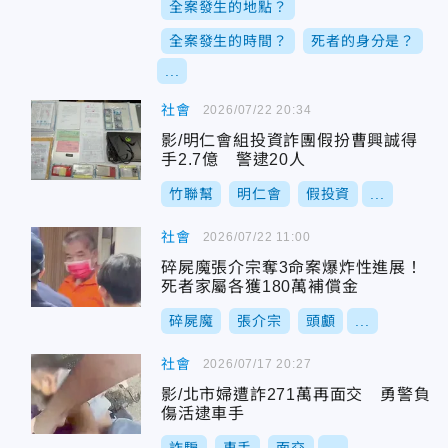
全案發生的地點？
全案發生的時間？
死者的身分是？
...
社會
2026/07/22 20:34
影/明仁會組投資詐團假扮曹興誠得
手2.7億 警逮20人
竹聯幫
明仁會
假投資
...
社會
2026/07/22 11:00
碎屍魔張介宗奪3命案爆炸性進展！
死者家屬各獲180萬補償金
碎屍魔
張介宗
頭顱
...
社會
2026/07/17 20:27
影/北市婦遭詐271萬再面交 勇警負
傷活逮車手