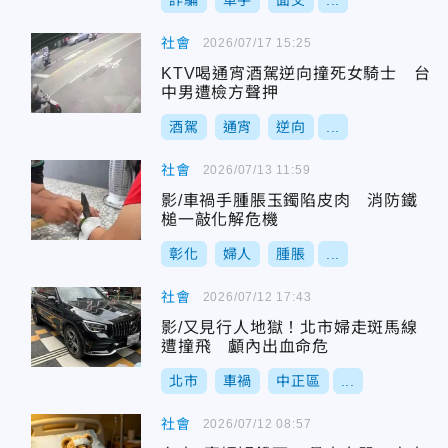
詐騙
車手
面交
...
社會
2026/07/17 15:25
KTV喝通宵酒駕逆向撞死女騎士 台
中男遭檢方聲押
酒駕
通宵
逆向
...
社會
2026/07/13 11:59
影/車禍手腫脹玉鐲陷皮肉 消防鐵
槌一敲化解危機
彰化
婦人
腫脹
...
社會
2026/07/12 17:43
影/又見行人地獄！北市婦走斑馬線
遭撞飛 顱內出血命危
北市
車禍
中正區
...
社會
2026/07/12 08:57