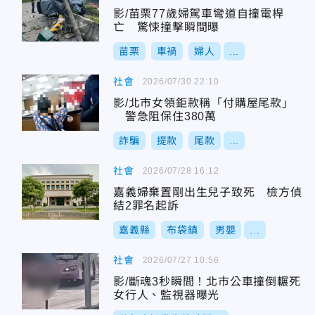
影/苗栗77歲婦駕車彎道自撞電桿
亡 驚悚撞擊瞬間曝
苗栗
車禍
婦人
...
社會
2026/07/30 22:10
影/北市女領鉅款稱「付購屋尾款」
警急阻保住380萬
詐騙
提款
尾款
...
社會
2026/07/28 16:12
嘉義婦棄置剛出生兒子致死 檢方偵
結2罪名起訴
嘉義縣
布袋鎮
男嬰
...
社會
2026/07/27 10:56
影/斷魂3秒瞬間！北市公車撞倒輾死
女行人、監視器曝光