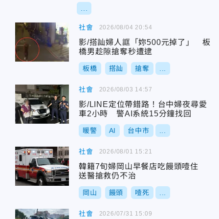
...
社會
2026/08/04 20:54
影/搭訕婦人誆「妳500元掉了」 板
橋男趁隙搶奪秒遭逮
板橋
搭訕
搶奪
...
社會
2026/08/03 14:57
影/LINE定位帶錯路！台中婦夜尋愛
車2小時 警AI系統15分鐘找回
暖警
AI
台中市
...
社會
2026/08/01 15:21
韓籍7旬婦岡山早餐店吃饅頭噎住
送醫搶救仍不治
岡山
饅頭
噎死
...
社會
2026/07/31 15:09