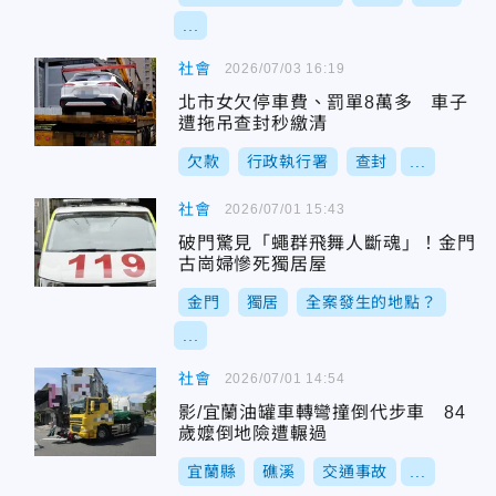
...
社會
2026/07/03 16:19
北市女欠停車費、罰單8萬多 車子
遭拖吊查封秒繳清
欠款
行政執行署
查封
...
社會
2026/07/01 15:43
破門驚見「蠅群飛舞人斷魂」！金門
古崗婦慘死獨居屋
金門
獨居
全案發生的地點？
...
社會
2026/07/01 14:54
影/宜蘭油罐車轉彎撞倒代步車 84
歲嬤倒地險遭輾過
宜蘭縣
礁溪
交通事故
...