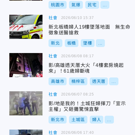
桃園市
氣爆
民宅
...
社會
2026/06/10 15:37
新北板橋婦人19樓墜落地面 無生命
徵象送醫搶救
新北
板橋
墜樓
...
社會
2026/06/08 08:17
影/高雄透天厝大火「4樓套房燒起
來」！61歲婦斷魂
高雄市
楠梓區
透天厝
...
社會
2026/06/07 08:25
影/地是我的！土城狂婦揮刀「宣示
主權」又砸攤驚悚直擊
新北市
土城區
婦人
...
社會
2026/06/06 17:40