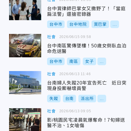
台中賞律師巴掌女又撒野了！「當庭
扁法警」還搶密錄器
台中市
台中地院
賞巴掌
...
社會
2026/06/15 09:58
台中南區驚傳墜樓！50歲女倒臥血泊
命危送醫
台中市
南區
女子
...
社會
2026/06/13 11:46
台南婦人失蹤20年宣告死亡 近日突
現身投案嚇壞員警
失蹤
台南
派出所
...
社會
2026/06/13 09:05
影/桃園民宅凌晨氣爆奪命！7旬婦送
醫不治、1女嗆傷