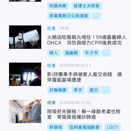
場
桃園命案
疑遭丈夫殺害
家屬驚報公公殺婆婆
...
社會
2天前
火鍋店吃龍蝦丸噎住！59歲嘉義婦人
OHCA 消防員接力CPR搶救成功
婦人
嘉義縣
朴子市
...
社會
2026/08/06 22:13
影/詐團車手與被害人面交收錢 違
停露餡當場遭逮
詐騙集團
車手
面交
...
健康
2026/08/06 14:01
陪吸菸夫篩檢！蘇一峰勸老婆也檢
查 零風險竟確診肺癌
肺腺癌
低劑量電腦斷層
LDCT