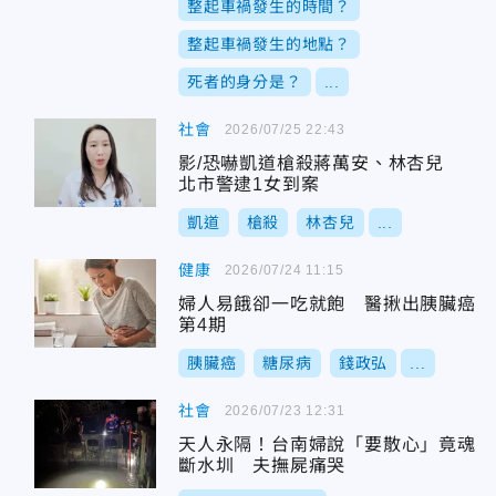
整起車禍發生的時間？
整起車禍發生的地點？
死者的身分是？
...
社會
2026/07/25 22:43
影/恐嚇凱道槍殺蔣萬安、林杏兒
北市警逮1女到案
凱道
槍殺
林杏兒
...
健康
2026/07/24 11:15
婦人易餓卻一吃就飽 醫揪出胰臟癌
第4期
胰臟癌
糖尿病
錢政弘
...
社會
2026/07/23 12:31
天人永隔！台南婦說「要散心」竟魂
斷水圳 夫撫屍痛哭