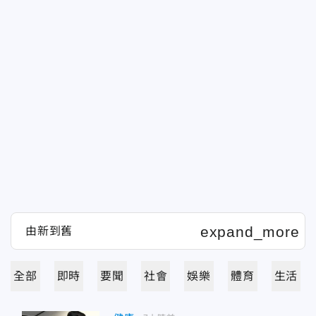
全部
即時
要聞
社會
娛樂
體育
生活