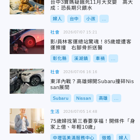
台中3寶媽疑餓死11月大女嬰 高大
成：恐長期只餵水
婦人
台中
小孩
...
社會
2026/07/07 15:21
影/員林客運總站驚魂！85歲嬤遭客
運擦撞 右腳骨折送醫
彰化縣
溪湖鎮
車禍
...
社會
2026/07/06 16:16
東洋內戰？高雄婦開Subaru撞碎Nis
san展間
Subaru
Nissan
高雄
...
生活
2026/07/05 14:48
75歲婦找第三春要享福！開條件「身
家上億、年輕10歲」
中壢區美滿服務中心
徵婚
婦人