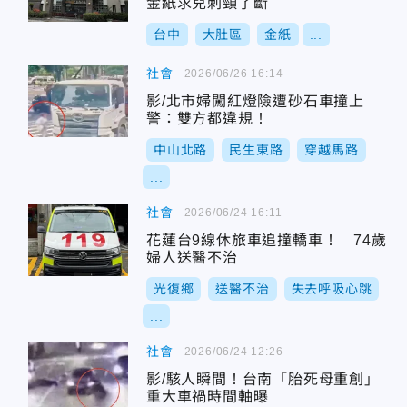
金紙求兒刺頸了斷
台中
大肚區
金紙
...
社會
2026/06/26 16:14
影/北市婦闖紅燈險遭砂石車撞上
警：雙方都違規！
中山北路
民生東路
穿越馬路
...
社會
2026/06/24 16:11
花蓮台9線休旅車追撞轎車！ 74歲
婦人送醫不治
光復鄉
送醫不治
失去呼吸心跳
...
社會
2026/06/24 12:26
影/駭人瞬間！台南「胎死母重創」
重大車禍時間軸曝