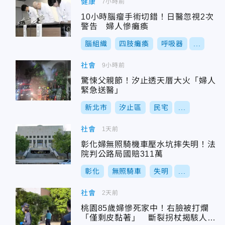
健康
7小時前
10小時腦瘤手術切錯！日醫忽視2次
警告 婦人慘癱瘓
腦組織
四肢癱瘓
呼吸器
...
社會
9小時前
驚悚父親節！汐止透天厝大火「婦人
緊急送醫」
新北市
汐止區
民宅
...
社會
1天前
彰化婦無照騎機車壓水坑摔失明！法
院判公路局國賠311萬
彰化
無照騎車
失明
...
社會
2天前
桃園85歲婦慘死家中！右臉被打爛
「僅剩皮黏著」 斷裂拐杖揭駭人現