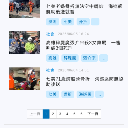
七美老婦骨折無法空中轉診 海巡艦
艇助後送就醫
澎湖
七美
骨折
...
社會
2026/06/05 16:24
高雄碎屍魔張介宗殺3女棄屍 一審
判處3個死刑
高雄
碎屍魔
張介宗
...
社會
2026/06/04 14:51
七美71歲婦股骨骨折 海巡巡防艇協
助後送
七美
骨折
海巡署
...
上一頁
1
2
3
4
5
6
下一頁