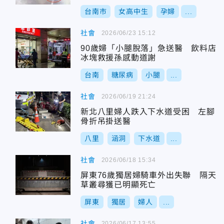
台南市
女高中生
孕婦
...
社會
2026/06/23 15:12
90歲婦「小腿脫落」急送醫 飲料店
冰塊救援孫感動道謝
台南
糖尿病
小腿
...
社會
2026/06/19 21:24
新北八里婦人跌入下水道受困 左腳
骨折吊掛送醫
八里
涵洞
下水道
...
社會
2026/06/18 15:34
屏東76歲獨居婦騎車外出失聯 隔天
草叢尋獲已明顯死亡
屏東
獨居
婦人
...
社會
2026/06/17 13:55