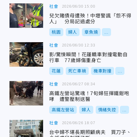
社會
2026/06/30 15:00
兒欠賭債母遭殃！中壢警諷「怨不得
人」 分局記過處分
桃園
婦人
章魚燒
...
社會
2026/06/30 12:33
影/驚悚瞬間！花蓮轎車對撞電動自
行車 77歲婦傷重身亡
花蓮
死亡車禍
機車對撞
...
社會
2026/06/27 08:34
高鐵左營站驚魂！7旬婦狂揮鐵鉗咆
哮 遭警壓制送醫
高鐵左營站
婦人
情緒失控
...
社會
2026/06/26 18:07
台中婦不堪長期照顧病夫 買刀子、