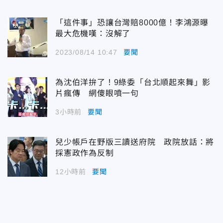
「這件事」恐讓台灣賠8000億！李鴻源曝
最大危機嘆：沒解了
2023/08/14 10:47
要聞
為沈伯洋拚了！9綠委「台北順起來舞」影
片瘋傳 網傻眼噴一句
3小時前
要聞
兒少帳戶在野版三讀送府院 政院放話：將
採憲政作為反制
12小時前
要聞