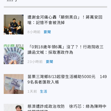
遭謝金河痛心轟「顛倒黑白」！蔣萬安回
嗆：記憶不會被洗掉
8小時前
要聞
「0到18歲年領6萬」沒了？！行政院收三
讀函文喊：採取憲政作為
23小時前
要聞
苗栗三灣鄉8/13起發生活補助5000元 149
9名長者匯款入帳
1天前
生活
慈濟遭詐成政治攻防 徐巧芯：綠為陳時中