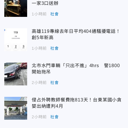
一家3口送辦
1小時前
社會
高雄119專線去年日平均404通騷擾電話！
創5年新高
1小時前
社會
北市水門車輛「只出不進」4hrs 警1800
開始拖吊
2小時前
社會
侵占外聘教師餐費拖813天！台東某國小貪
婪出納遭判4月
2小時前
社會