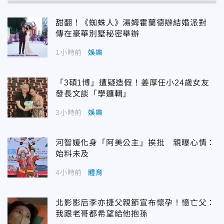
甜翻！《蜘蛛人》湯姆霍蘭德辦結婚派對
傳在豪華別墅秘密舉辦
1小時前
娛樂
「3碩1博」遭疑造假！姜厚任小24歲女友
發長文談「學邏輯」
3小時前
娛樂
河智媛化身「阿美公主」挨批 親曝心情：
始料未及
4小時前
體育
北影影后李亦捷父親節宣布懷孕！憶亡父：
我跟老哥都希望給他抱孫