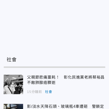
社會
父親節悲痛噩耗！ 彰化民進黨老將蔡裕昌
不敵肺腺癌驟逝
15分鐘前
社會
影/淡水天降石頭、玻璃瓶4車遭砸 警鎖定