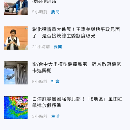
接閣揆鋪路
5小時前
要聞
彰化選情重大進展！王惠美與魏平政見面
了 是否接競總主委態度曝光
21小時前
要聞
影/台中大里模型機撞民宅 碎片散落機尾
卡遮陽棚
5小時前
社會
白海豚暴風圈強襲北部！「8地區」風雨狂
飆達放假標準
3小時前
生活