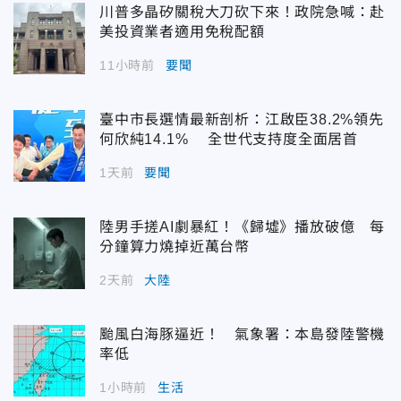
川普多晶矽關稅大刀砍下來！政院急喊：赴
美投資業者適用免稅配額
11小時前
要聞
臺中市長選情最新剖析：江啟臣38.2%領先
何欣純14.1% 全世代支持度全面居首
1天前
要聞
陸男手搓AI劇暴紅！《歸墟》播放破億 每
分鐘算力燒掉近萬台幣
2天前
大陸
颱風白海豚逼近！ 氣象署：本島發陸警機
率低
1小時前
生活