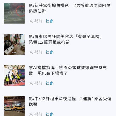
影/新莊當街摔角掛彩 2男辯重溫同窗回憶
仍遭法辦
3小時前
社會
影/屏東噁男狂問美容店「有做全套嗎」
恐吞1.2萬罰單或拘留
3小時前
社會
拿AI當擋箭牌！桃園盃籃球賽爆幽靈隊充
數 承包商下場慘了
3小時前
社會
影/中和2計程車深夜追撞 2運將1乘客受傷
送醫
3小時前
社會