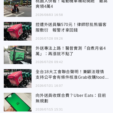
桃園人快看！電動機車補助開跑 最高
爽領4萬4
2026/08/03 16:58
控遭外送員騙570元！律師怒批熊貓客
服敷衍 報警才拿回錢
2026/07/28 09:26
外送專法上路！醫昔實測「自煮月省4
萬」：再漲就不點了
2026/07/26 09:42
全台18大工會聯合聲明！兼顧法理情
支持公平會有條件核准Grab收購foodp
anda
2026/07/21 16:07
向外送員收媒合費？Uber Eats：目前
無規劃
2026/07/15 15:31