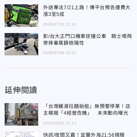
外送專法7/21上路！傳平台預告運費大
漲3至5成
2026/07/15 11:24
影/台大正門口機車逆撞公車 騎士噴飛
慘摔毒駕篩檢陽性
2026/07/09 15:22
延伸閱讀
「台灣雞湯拉麵始祖」無預警停業！店
主親揭「4經營危機」 未來動向曝光
2024/08/22 22:17
快訊/夜間又震！宜蘭外海21:56規模