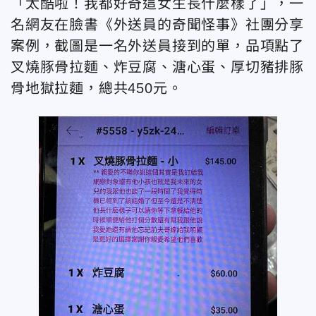
「太酷啦！我都好奇這女生長什麼樣了」，一
名網友在臉書《外送員的奇聞怪事》社團分享
案例，截圖是一名外送員接到的單，品項點了
叉燒豚骨拉麵、炸豆腐、溏心蛋、厚切豬排豚
骨地獄拉麵，總共450元。