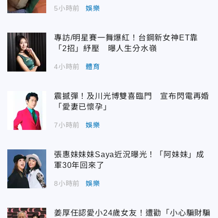
5小時前
娛樂
專訪/明星賽一舞爆紅！台鋼新女神ET靠
「2招」紓壓 曝人生分水嶺
4小時前
體育
震撼彈！及川光博雙喜臨門 宣布閃電再婚
「愛妻已懷孕」
7小時前
娛樂
張惠妹妹妹Saya近況曝光！「阿妹妹」成
軍30年回來了
8小時前
娛樂
姜厚任認愛小24歲女友！遭勸「小心騙財騙