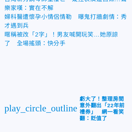
樂家嘆：實在不解
婦科醫遭懷孕小情侶情勒 曝鬼打牆劇情：秀
才遇到兵
暱稱被改「2字」！男友喊開玩笑…她原諒
了 全場搖頭：快分手
虧大了！整理房間
意外翻出「22年前
play_circle_outline
禮券」 網一看笑
翻：貶值了