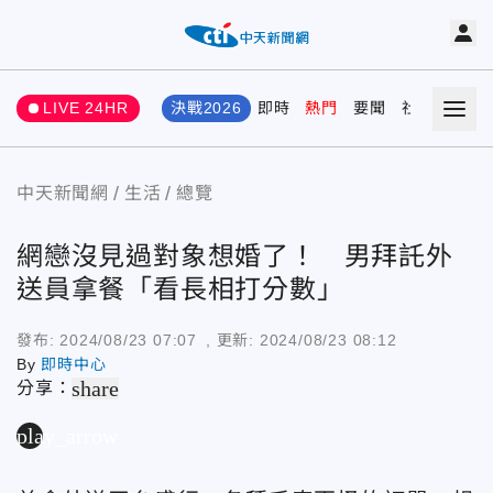
LIVE 24HR
決戰2026
即時
熱門
要聞
社會
娛樂
中天新聞網
生活
總覽
網戀沒見過對象想婚了！ 男拜託外
送員拿餐「看長相打分數」
發布:
2024/08/23 07:07
, 更新:
2024/08/23 08:12
By
即時中心
share
分享：
play_arrow