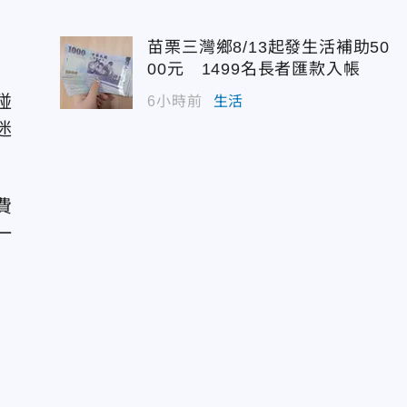
苗栗三灣鄉8/13起發生活補助50
00元 1499名長者匯款入帳
碰
6小時前
生活
迷
費
一