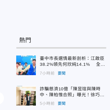
熱門
臺中市長選情最新剖析：江啟臣
38.2%領先何欣純14.1% 全世
代支持度全面居首
7小時前
要聞
詐騙慈濟10億「陳昱瑄與陳時
中、陳柏惟合照」曝光！徐巧芯
震撼出手
5小時前
要聞