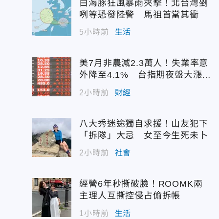
白海豚狂風暴雨夾擊！北台灣剉
咧等恐發陸警 馬祖首當其衝
5小時前
生活
美7月非農減2.3萬人！失業率意
外降至4.1% 台指期夜盤大漲7
45點
2小時前
財經
八大秀迷途獨自求援！山友犯下
「拆隊」大忌 女至今生死未卜
2小時前
社會
經營6年秒撕破臉！ROOMK兩
主理人互撕控侵占偷拆帳
1小時前
生活