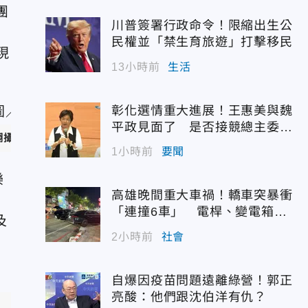
團
川普簽署行政命令！限縮出生公
便
民權並「禁生育旅遊」打擊移民
現
13小時前
生活
彰化選情重大進展！王惠美與魏
平政見面了 是否接競總主委態
／翻攝自寛魚國際FB）
度曝光
1小時前
要聞
樂
高雄晚間重大車禍！轎車突暴衝
「連撞6車」 電桿、變電箱全
及
遭殃
2小時前
社會
自爆因疫苗問題遠離綠營！郭正
亮酸：他們跟沈伯洋有仇？