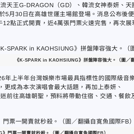
韓流天王
G-DRAGON
（
GD
）、韓流女神泰妍、天
於
5
月
30
日在高雄世運主場館登場。消息公布後
午
12
點正式開賣，近
4
萬張門票火速完售，再次展
《K-SPARK in KAOHSIUNG》拼盤陣容強大。（圖
26
年上半年台灣娛樂市場最具指標性的國際級音
，更成為本次演唱會最大話題，再加上泰妍、
歌迷前往高雄朝聖，預料將帶動住宿、交通、餐飲
HSIUNG》門票一開賣就秒殺。（圖／翻攝自寛魚國際FB）