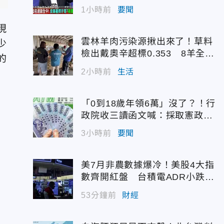
1小時前
要聞
現
雲林羊肉污染源揪出來了！草料
少
檢出戴奧辛超標0.353 8羊全撲
的
殺化製
2小時前
生活
「0到18歲年領6萬」沒了？！行
政院收三讀函文喊：採取憲政作
為
3小時前
要聞
美7月非農數據爆冷！美股4大指
數齊開紅盤 台積電ADR小跌0.
45%
53分鐘前
財經