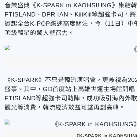
音樂盛典《
K-SPARK in KAOHSIUNG
》集結
FTISLAND
、
DPR IAN
、
KiiiKiii
等超強卡司，將
掀起全台
K-POP
樂迷高度關注，今（
11
日）中
頂級韓星的驚人號召力。
《
K-SPARK
》不只是韓流演唱會，更被視為
20
盛事。其中，
GD
首度站上高雄世運主場館開唱
FTISLAND
等超強卡司助陣，成功吸引海內外
觀光等消費，韓流經濟效益可望再創高峰。
《K-SPARK in KAO