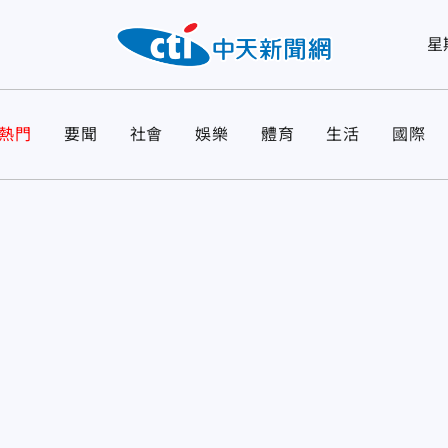
星
熱門
要聞
社會
娛樂
體育
生活
國際