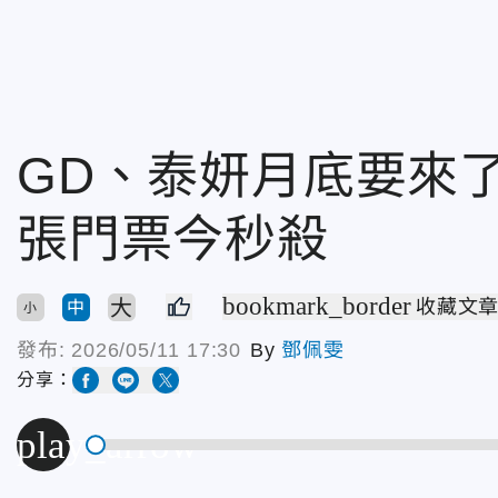
GD、泰妍月底要來了！
張門票今秒殺
bookmark_border
大
收藏文
中
小
發布:
2026/05/11 17:30
By
鄧佩雯
分享：
play_arrow