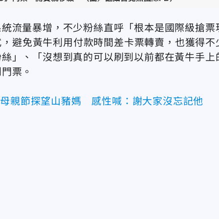
系統流量暴增，不少粉絲直呼「根本是國際級搶票
式，避免黃牛利用付款時間差卡票轉賣，也獲得不
粉絲」、「沒想到真的可以刷到以前都在黃牛手上
到門票。
祥母親節探望山豬媽 感性喊：謝大家沒忘記他