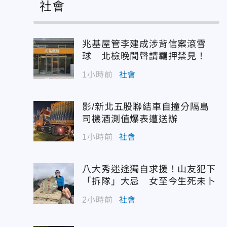
社會
兆基屋管李建成涉背信案滾雪
球 北檢晚間聲請羈押禁見！
1小時前
社會
影/新北五股聯結車自撞分隔島
司機酒測值爆表遭送辦
1小時前
社會
八大秀迷途獨自求援！山友犯下
「拆隊」大忌 女至今生死未卜
2小時前
社會