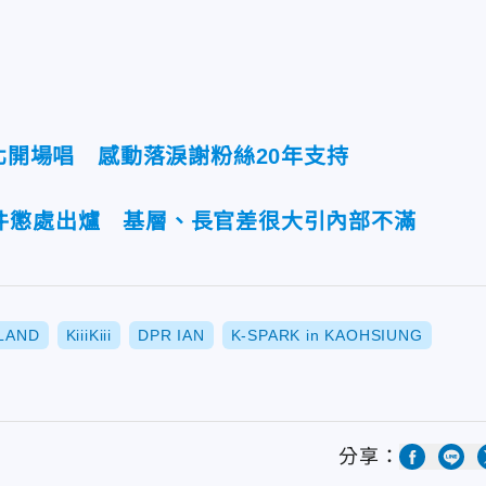
台北開場唱 感動落淚謝粉絲20年支持
件懲處出爐 基層、長官差很大引內部不滿
LAND
KiiiKiii
DPR IAN
K-SPARK in KAOHSIUNG
分享：