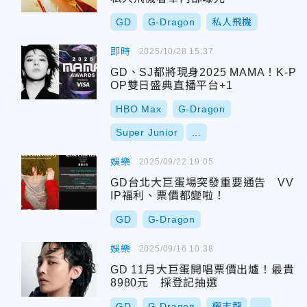
GD
G-Dragon
私人飛機
即時
2025/10/28 15:37
GD、SJ都將現身2025 MAMA！K-P
OP雙日盛典直播平台+1
HBO Max
G-Dragon
Super Junior
...
娛樂
2025/09/22 19:05
GD台北大巨蛋場突發重要通告 VV
IP福利、票價都變啦！
GD
G-Dragon
娛樂
2025/09/16 10:38
GD 11月大巨蛋開唱票價出爐！最貴
8980元 採登記抽選
GD
G-Dragon
權志龍
...