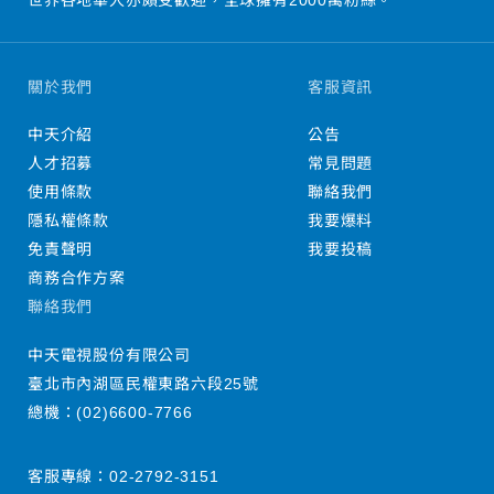
關於我們
客服資訊
中天介紹
公告
人才招募
常見問題
使用條款
聯絡我們
隱私權條款
我要爆料
免責聲明
我要投稿
商務合作方案
聯絡我們
中天電視股份有限公司
臺北市內湖區民權東路六段25號
總機：
(02)6600-7766
客服專線：
02-2792-3151