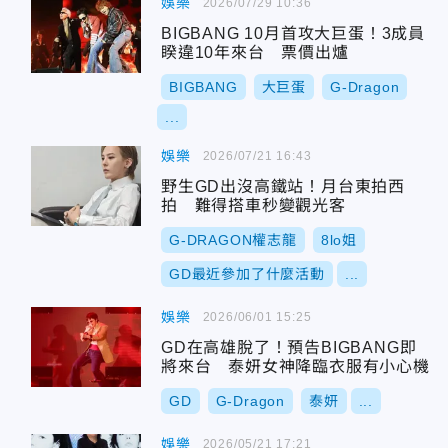
娛樂
2026/07/29 10:36
BIGBANG 10月首攻大巨蛋！3成員
睽違10年來台 票價出爐
BIGBANG
大巨蛋
G-Dragon
...
娛樂
2026/07/21 16:43
野生GD出沒高鐵站！月台東拍西
拍 難得搭車秒變觀光客
G-DRAGON權志龍
8lo姐
GD最近參加了什麼活動
...
娛樂
2026/06/01 15:25
GD在高雄脫了！預告BIGBANG即
將來台 泰妍女神降臨衣服有小心機
GD
G-Dragon
泰妍
...
娛樂
2026/05/21 17:21