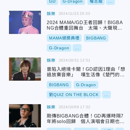
GD
G-Dragon
權志龍
...
娛樂
2024/11/23 20:33
2024 MAMA/GD王者回歸！BIGBA
NG合體重回舞台 太陽、大聲現身
掀高潮
MAMA頒獎典禮
BIGBANG
G-Dragon
...
娛樂
2024/10/31 12:51
曾陷入絕境卡關！GD認因1理由「想
過放棄音樂」 嘆生活像《楚門的世
界》
BIGBANG
G-Dragon
劉QUIZ ON THE BLOCK
...
娛樂
2024/10/09 17:32
剛傳BIGBANG合體！GD再爆時隔7
年將solo回歸 個人演唱會日期也曝
光