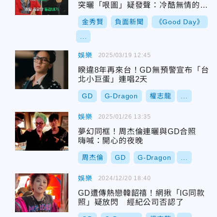
突曬「哏圖」疑發聲：冷酷無情的世
界
金秀賢
負面新聞
《Good Day》
...
娛樂
2025/03/19 12:45
睽違8年再來台！GD無預警宣布「台
北小巨蛋」連唱2天
GD
G-Dragon
權志龍
...
娛樂
2025/01/26 13:35
夢幻同框！周杰倫連曬與GD合照
嗨喊：開心的夜晚
周杰倫
GD
G-Dragon
...
娛樂
2024/12/20 18:40
GD遭傳熱戀韓韶禧！網揪「IG同款
照」疑放閃 經紀公司否認了