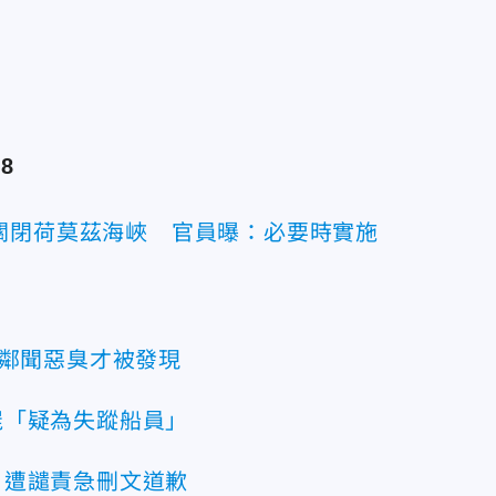
8
關閉荷莫茲海峽 官員曝：必要時實施
 鄰聞惡臭才被發現
屍「疑為失蹤船員」
 遭譴責急刪文道歉