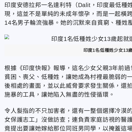
印度安德拉邦一名達利特（Dalit，印度最低
現，這並不是單純的未成年懷孕，而是一起橫跨
14名男子輪流強暴。她的沉默來自貧窮、種姓
印度1名低種姓少女13
根據《印度快報》報導，這名少女父親3年前過
貧困、喪父、低種姓，讓她成為村裡最脆弱的
後相處的畫面，並以此威脅要求發生關係，還
施暴的工具，讓她陷入無盡的性侵循環。
令人髮指的不只加害者，還有一整個選擇冷漠
女保護志工」沒做訪查；連負責家庭訪視的醫
竟提出要讓她嫁給那位同班男同學，以掩蓋這場