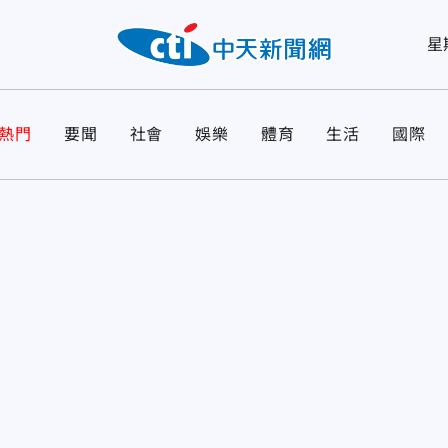
星
熱門
要聞
社會
娛樂
體育
生活
國際