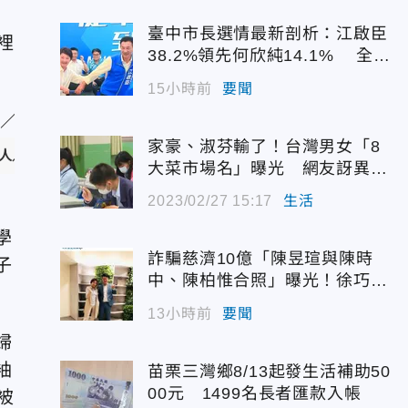
臺中市長選情最新剖析：江啟臣
裡
38.2%領先何欣純14.1% 全世
代支持度全面居首
15小時前
要聞
家豪、淑芬輸了！台灣男女「8
取自pixabay）
大菜市場名」曝光 網友訝異：
同學8個中7個
2023/02/27 15:17
生活
。
學
詐騙慈濟10億「陳昱瑄與陳時
子
中、陳柏惟合照」曝光！徐巧芯
震撼出手
13小時前
要聞
婦
袖
苗栗三灣鄉8/13起發生活補助50
00元 1499名長者匯款入帳
被