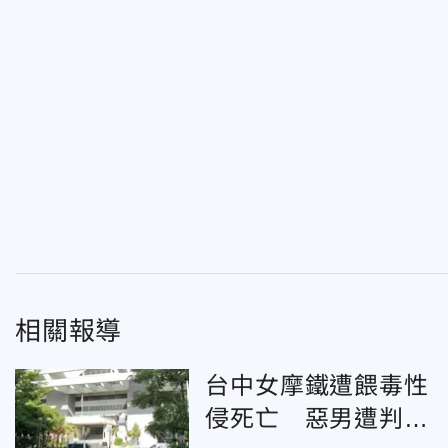
相關報導
台中女摩鐵遭餵毒性
侵死亡 惡男遭判刑1