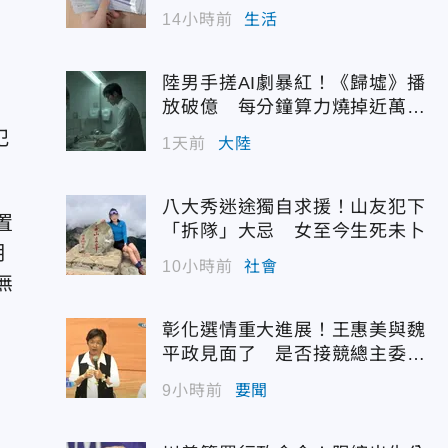
14小時前
生活
陸男手搓AI劇暴紅！《歸墟》播
放破億 每分鐘算力燒掉近萬台
幣
犯
1天前
大陸
八大秀迷途獨自求援！山友犯下
置
「拆隊」大忌 女至今生死未卜
明
10小時前
社會
無
彰化選情重大進展！王惠美與魏
平政見面了 是否接競總主委態
度曝光
9小時前
要聞