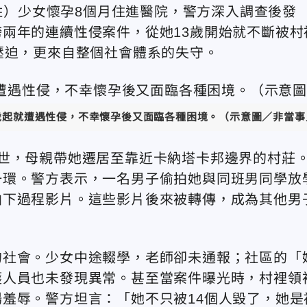
種姓）少女懷孕8個月住進醫院，警方深入調查後發
兩年的連續性侵案件，從她13歲開始就不斷被村
壓迫，更來自整個社會體系的失守。
歲起就遭遇性侵，不幸懷孕後又面臨各種困境。（示意圖／非當事人／
世，母親帶她遷居至靠近卡納塔卡邦邊界的村莊
一環。警方表示，一名男子偷拍她與同班男同學放
拍下過程影片。這些影片後來被轉傳，成為其他男
的社會。少女中途輟學，老師卻未通報；社區的「
護人員也未發現異常。甚至當案件曝光時，村裡領
羞辱。警方坦言：「她不只被14個人毀了，她是