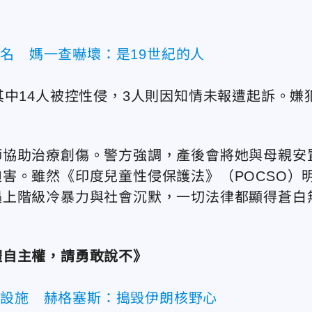
名 媽一查嚇壞：是19世紀的人
其中14人被控性侵，3人則因知情未報遭起訴。嫌
師協助治療創傷。警方強調，產後會將她與母親安
害。雖然《印度兒童性侵保護法》（POCSO）
遇上階級冷暴力與社會沉默，一切法律都顯得蒼白
體自主權，請勇敢說不》
核設施 赫格塞斯：搗毀伊朗核野心