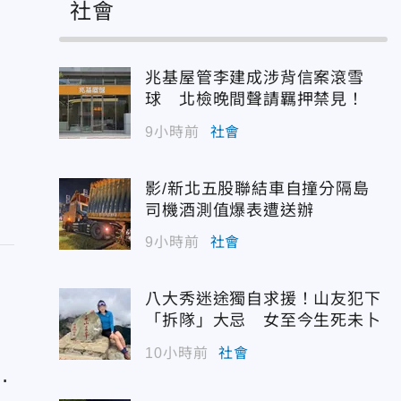
社會
兆基屋管李建成涉背信案滾雪
球 北檢晚間聲請羈押禁見！
9小時前
社會
影/新北五股聯結車自撞分隔島
司機酒測值爆表遭送辦
9小時前
社會
八大秀迷途獨自求援！山友犯下
「拆隊」大忌 女至今生死未卜
10小時前
社會