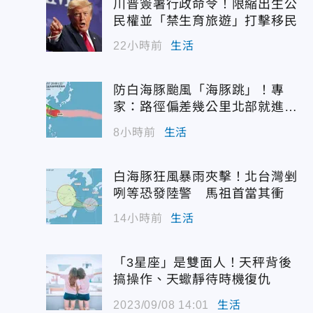
川普簽署行政命令！限縮出生公
民權並「禁生育旅遊」打擊移民
22小時前
生活
防白海豚颱風「海豚跳」！專
家：路徑偏差幾公里北部就進暴
風圈
8小時前
生活
白海豚狂風暴雨夾擊！北台灣剉
咧等恐發陸警 馬祖首當其衝
14小時前
生活
「3星座」是雙面人！天秤背後
搞操作、天蠍靜待時機復仇
2023/09/08 14:01
生活