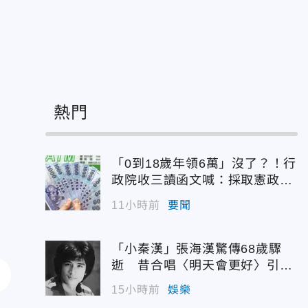
熱門
「0到18歲年領6萬」沒了？！行
政院收三讀函文喊：採取憲政作
為
11小時前
要聞
「小秦漢」張海漢驚傳68歲驟
逝 昔合唱〈明天會更好〉引追
憶
15小時前
娛樂