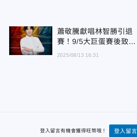
蕭敬騰獻唱林智勝引退
賽！9/5大巨蛋賽後致敬
「大師兄」
2025/08/13 16:31
登入留言有機會獲得旺幣哦！
登入留