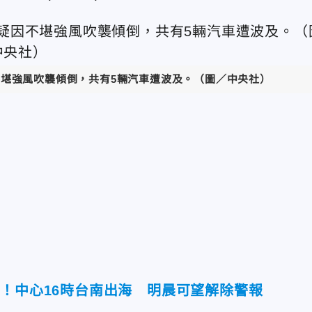
不堪強風吹襲傾倒，共有5輛汽車遭波及。（圖／中央社）
時！中心16時台南出海 明晨可望解除警報