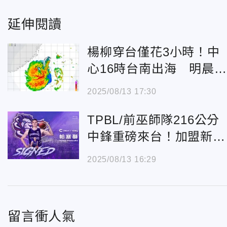
延伸閱讀
楊柳穿台僅花3小時！中
心16時台南出海 明晨可
望解除警報
2025/08/13 17:30
TPBL/前巫師隊216公分
中鋒重磅來台！加盟新竹
攻城獅
2025/08/13 16:29
留言衝人氣