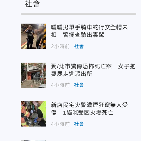
社會
暖暖男單手騎車蛇行安全帽未
扣 警攔查驗出毒駕
2小時前
社會
獨/北市驚傳恐怖死亡案 女子抱
嬰屍走進派出所
4小時前
社會
新店民宅火警濃煙狂竄無人受
傷 1貓咪受困火場死亡
4小時前
社會