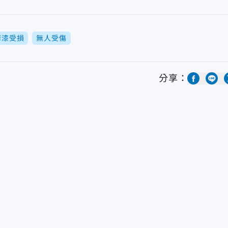
烤漆受損
無人受傷
分享：