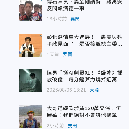
傳石崇良、姜至剛請辭 蔣萬安
反問賴清德一事
13小時前
要聞
彰化選情重大進展！王惠美與魏
平政見面了 是否接競總主委態
度曝光
1天前
要聞
陸男手搓AI劇暴紅！《歸墟》播
放破億 每分鐘算力燒掉近萬台
幣
2026/08/06 13:21
大陸
大哥范織欽涉貪120萬交保！伍
麗華：我們絕對不會讓他孤單
2小時前
要聞