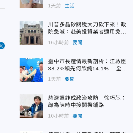
1天前
生活
川普多晶矽關稅大刀砍下來！政
院急喊：赴美投資業者適用免稅
配額
16小時前
要聞
臺中市長選情最新剖析：江啟臣
38.2%領先何欣純14.1% 全世
代支持度全面居首
1天前
要聞
慈濟遭詐成政治攻防 徐巧芯：
綠為陳時中接閣揆鋪路
10小時前
要聞