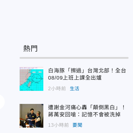
熱門
白海豚「擦過」台灣北部！全台
08/09上班上課全出爐
2小時前
生活
遭謝金河痛心轟「顛倒黑白」！
蔣萬安回嗆：記憶不會被洗掉
13小時前
要聞