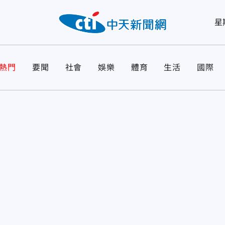
星
熱門
要聞
社會
娛樂
體育
生活
國際