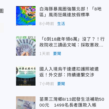
白海豚暴風圈強襲北部！「8地
區」風雨狂飆達放假標準
8小時前
生活
「0到18歲年領6萬」沒了？！行
政院收三讀函文喊：採取憲政作
為
1天前
要聞
國人入境烏干達遭扣護照被遣
返！外交部：持續連繫交涉
7小時前
要聞
苗栗三灣鄉8/13起發生活補助50
00元 1499名長者匯款入帳