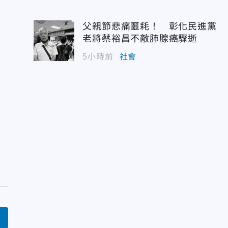
父親節悲痛噩耗！ 彰化民進黨
老將蔡裕昌不敵肺腺癌驟逝
5小時前
社會
言