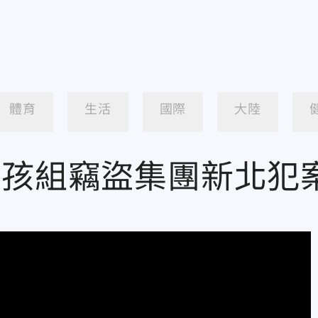
體育
生活
國際
大陸
屁孩組竊盜集團新北犯