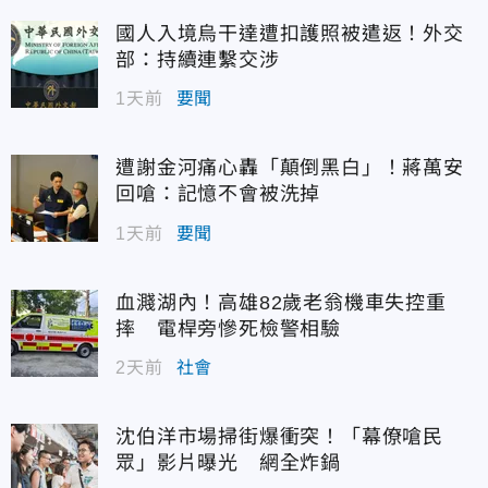
國人入境烏干達遭扣護照被遣返！外交
部：持續連繫交涉
1天前
要聞
遭謝金河痛心轟「顛倒黑白」！蔣萬安
回嗆：記憶不會被洗掉
1天前
要聞
血濺湖內！高雄82歲老翁機車失控重
摔 電桿旁慘死檢警相驗
2天前
社會
沈伯洋市場掃街爆衝突！「幕僚嗆民
眾」影片曝光 網全炸鍋