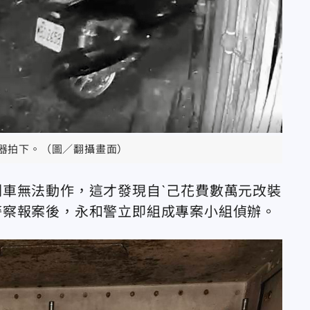
器拍下。（圖／翻攝畫面）
車無法動作，這才發現自ˋ己花費數萬元改裝
警察報案後，永和警立即組成專案小組偵辦。