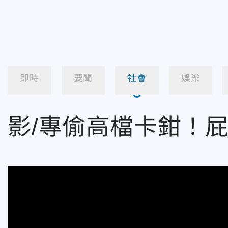
即時
要聞
社會
娛樂
影/專偷高檔卡鉗！