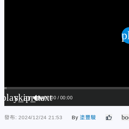
p
play_arrow
skip_next
00:00
00:00
bo
發布: 2024/12/24 21:53
By
塗豐駿