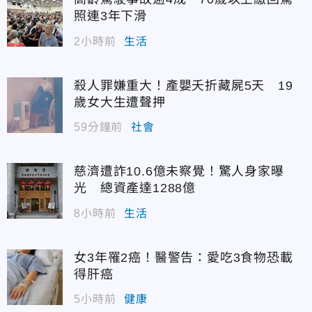
照連3年下滑
2小時前
生活
殺人罪嫌重大！產嬰夭折藏屍5天 19
歲女大生遭聲押
59分鐘前
社會
慈濟遭詐10.6億未察覺！驚人身家曝
光 總資產達1288億
8小時前
生活
女3年罹2癌！醫警告：愛吃3食物恐載
得肝癌
5小時前
健康