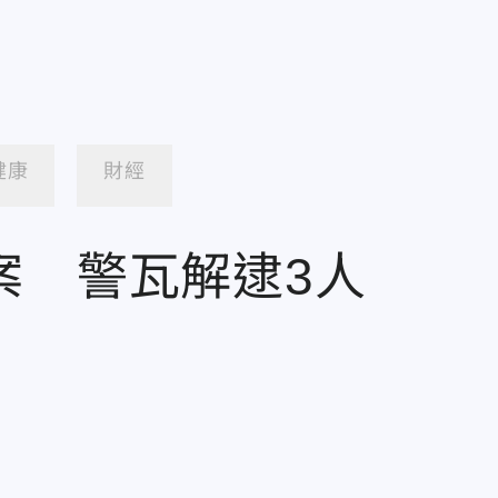
健康
財經
案 警瓦解逮3人