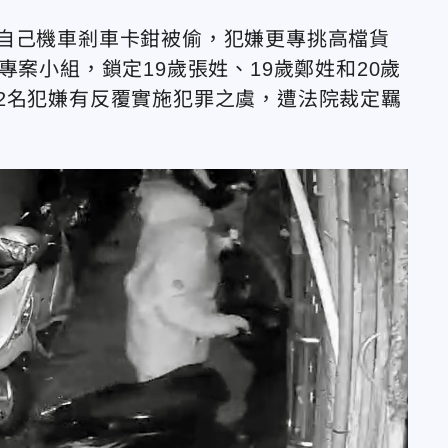
自己機車剎車卡鉗被偷，犯嫌更專挑高檔貨
專案小組，鎖定19歲張姓、19歲鄭姓和20歲
2名犯嫌有反覆實施犯罪之虞，遭法院裁定羈