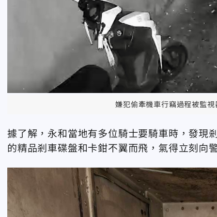
嫌犯偷牽機車行竊過程被監視
據了解，永和當地有多位騎士要騎車時，發現剎
的精品剎車碟盤和卡鉗不翼而飛，氣得立刻向