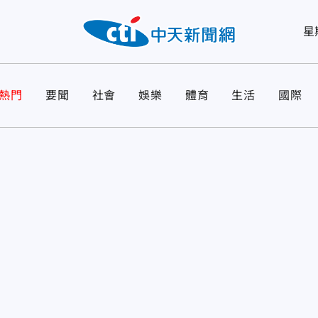
星
熱門
要聞
社會
娛樂
體育
生活
國際