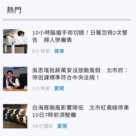
熱門
10小時腦瘤手術切錯！日醫忽視2次警
告 婦人慘癱瘓
8小時前
健康
吳思瑤批蔣萬安沒放颱風假 北市府：
停班課標準符合中央法規！
2小時前
要聞
白海豚颱風影響降低 北市紅黃線停車
10日7時前須駛離
48分鐘前
要聞