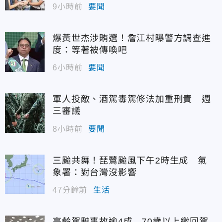
9小時前
要聞
爆黃世杰涉賄選！詹江村曝警方調查進
度：等著被傳喚吧
6小時前
要聞
軍人投敵、酒駕毒駕修法加重刑責 週
三審議
8小時前
要聞
三颱共舞！琵鷺颱風下午2時生成 氣
象署：對台灣沒影響
47分鐘前
生活
高齡駕駛事故逾4成 70歲以上繳回駕