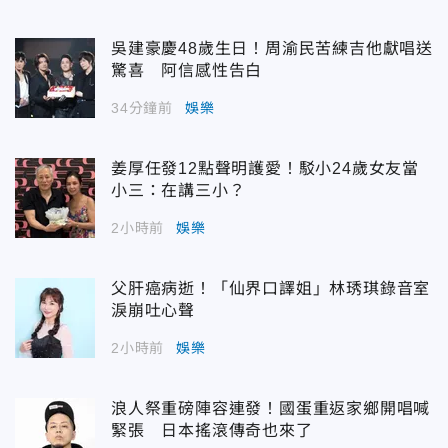
吳建豪慶48歲生日！周渝民苦練吉他獻唱送
驚喜 阿信感性告白
34分鐘前
娛樂
姜厚任發12點聲明護愛！駁小24歲女友當
小三：在講三小？
2小時前
娛樂
父肝癌病逝！「仙界口譯姐」林琇琪錄音室
淚崩吐心聲
2小時前
娛樂
浪人祭重磅陣容連發！國蛋重返家鄉開唱喊
緊張 日本搖滾傳奇也來了