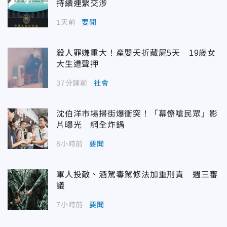
持續連繫交涉
1天前
要聞
殺人罪嫌重大！產嬰夭折藏屍5天 19歲女
大生遭聲押
37分鐘前
社會
沈伯洋市場掃街爆衝突！「幕僚嗆民眾」影
片曝光 網全炸鍋
8小時前
要聞
軍人投敵、酒駕毒駕修法加重刑責 週三審
議
7小時前
要聞