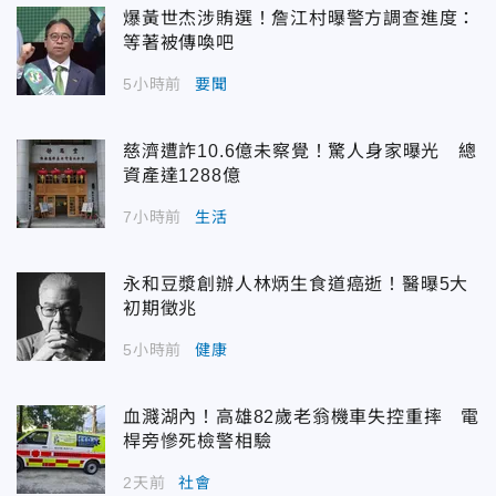
爆黃世杰涉賄選！詹江村曝警方調查進度：
等著被傳喚吧
5小時前
要聞
慈濟遭詐10.6億未察覺！驚人身家曝光 總
資產達1288億
7小時前
生活
永和豆漿創辦人林炳生食道癌逝！醫曝5大
初期徵兆
5小時前
健康
血濺湖內！高雄82歲老翁機車失控重摔 電
桿旁慘死檢警相驗
2天前
社會