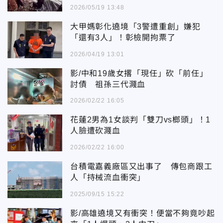
2026/05/19 13:48
大甲媽彰化遶境「3警遭重創」嫌犯
「還有3人」！彰檢開拘票了
2026/04/19 13:01
影/中和19歲女撂「現任」砍「前任」
討債 祖孫三代濺血
2026/02/22 16:05
花蓮2男為1女談判「雙刀vs榔頭」！1
人臉遭砍濺血
2026/02/22 16:00
台積電嘉義廠區又出事了 傳包商跟工
人「持械流血衝突」
2025/09/15 15:22
影/高雄遶境又有衝突！便當不夠竟吵起