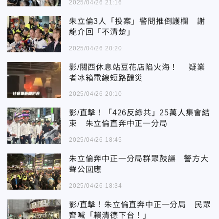
2025/04/26 21:16
朱立倫3人「投案」警問推倒護欄 謝
龍介回「不清楚」
2025/04/26 20:20
影/關西休息站豆花店陷火海！ 疑業
者冰箱電線短路釀災
2025/04/26 20:10
影/直擊！「426反綠共」25萬人集會結
束 朱立倫直奔中正一分局
2025/04/26 18:45
朱立倫奔中正一分局群眾鼓譟 警方大
聲公回應
2025/04/26 18:34
影/直擊！朱立倫直奔中正一分局 民眾
齊喊「賴清德下台！」