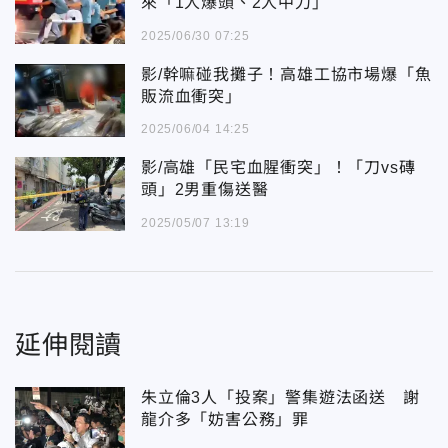
來「1人爆頭、2人中刀」
2025/06/30 07:25
影/幹嘛碰我攤子！高雄工協市場爆「魚
販流血衝突」
2025/06/04 14:25
影/高雄「民宅血腥衝突」！「刀vs磚
頭」2男重傷送醫
2025/05/07 13:19
延伸閱讀
朱立倫3人「投案」警集遊法函送 謝
龍介多「妨害公務」罪