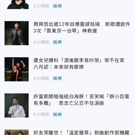
2小時前
娛樂
周興哲出道12年自爆靈感枯竭 新歌遭退件
3次「靠東京一台琴」神救援
4小時前
娛樂
遭女兒爆料「酒後跟李易吵架」常不在家
六月認：本來就有摩擦
4小時前
娛樂
許富凱開唱強碰白海豚！苦笑喊「辦小巨蛋
有多難」 思念亡父忍不住淚崩
5小時前
娛樂
好友突離世！「溫室雜草」新曲創作契機藏