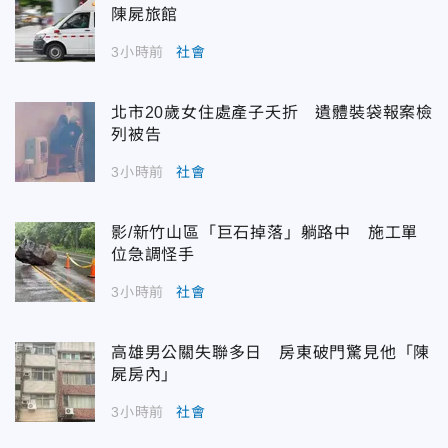
陳屍旅館
3小時前
社會
北市20歲女住處產子夭折 遺體裝袋報案檢
列被告
3小時前
社會
影/新竹山區「巨石掉落」躺路中 施工單
位急調怪手
3小時前
社會
高雄男公關失聯多日 房東破門驚見他「陳
屍房內」
3小時前
社會