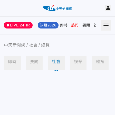
LIVE 24HR
決戰2026
即時
熱門
要聞
社會
娛樂
中天新聞網
社會
總覽
即時
要聞
社會
娛樂
體育