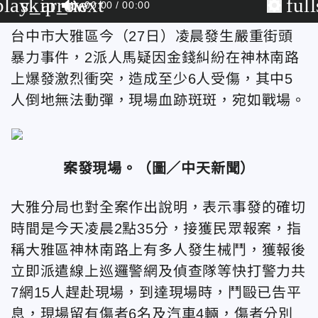
play_arrow
skip_next
ful
00:00
00:00
台中市大雅區今（27日）凌晨發生嚴重街頭
暴力事件，2派人馬疑因金錢糾紛在神林南路
上爆發激烈衝突，造成至少6人受傷，其中5
人倒地無法動彈，現場血跡斑斑，宛如戰場。
案發現場。（
圖／中天新聞）
大雅分局也對全案作出說明，表示事發的確切
時間是今天凌晨2點35分，
接獲民眾報案，指
稱大雅區神林南路上有多人發生械鬥，
獲報後
立即派遣線上巡邏警網及偵查隊等快打警力共
7網15人趕赴現場，到達現場時，鬥毆已告平
息，現場留有傷者6名及汽車4輛，傷者分別