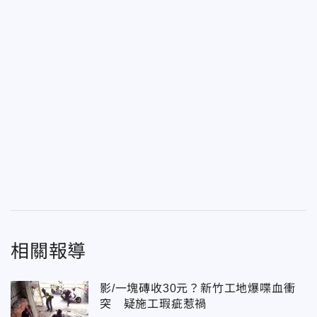
相關報導
影/一塊磚收30元？新竹工地爆喋血衝
突 疑施工瑕疵惹禍