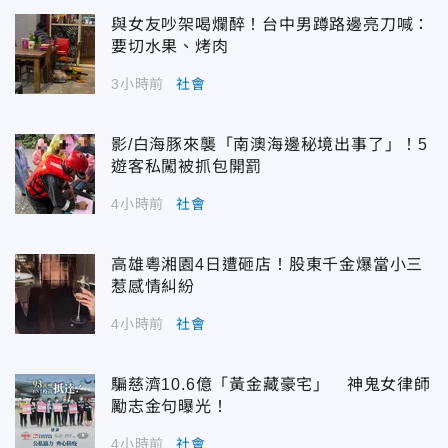
與女友吵架喝爛醉！台中男蹲路邊亮刀喊：
要切水果、烤肉
3小時前
社會
影/白海豚來襲「南澳海邊秘境出事了」！5
遊客私闖被抓包開罰
4小時前
社會
高雄粵湘園4日遭砸店！股東千金爆當小三
惹感情糾紛
4小時前
社會
騙慈濟10.6億「黃金藏豪宅」 神鬼女律師
勵志金句曝光！
4小時前
社會