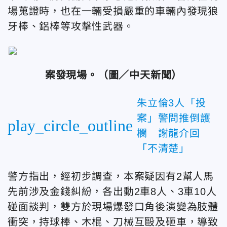
場蒐證時，也在一輛受損嚴重的車輛內發現狼
牙棒、鋁棒等攻擊性武器。
案發現場。（
圖／中天新聞）
朱立倫3人「投
案」警問推倒護
play_circle_outline
欄 謝龍介回
「不清楚」
警方指出，經初步調查，本案疑因有2幫人馬
先前涉及金錢糾紛，各出動2車8人、3車10人
碰面談判，雙方於現場爆發口角後演變為肢體
衝突，持球棒、木棍、刀械互毆及砸車，導致