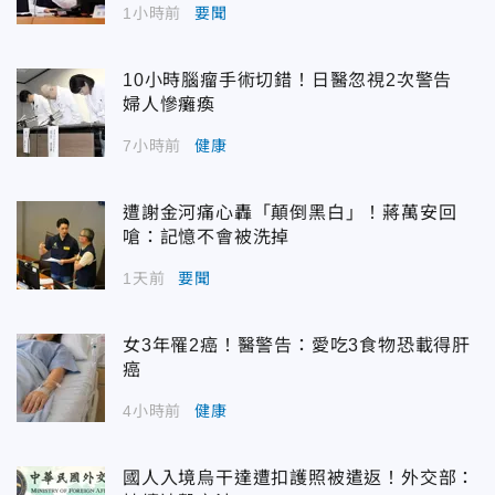
1小時前
要聞
10小時腦瘤手術切錯！日醫忽視2次警告
婦人慘癱瘓
7小時前
健康
遭謝金河痛心轟「顛倒黑白」！蔣萬安回
嗆：記憶不會被洗掉
1天前
要聞
女3年罹2癌！醫警告：愛吃3食物恐載得肝
癌
4小時前
健康
國人入境烏干達遭扣護照被遣返！外交部：