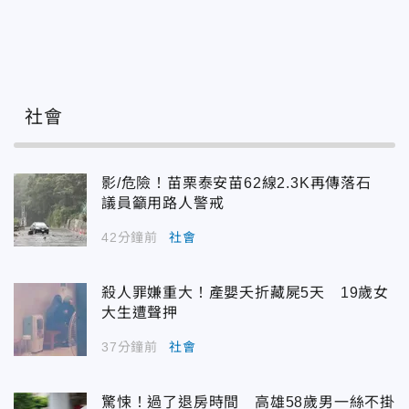
社會
影/危險！苗栗泰安苗62線2.3K再傳落石
議員籲用路人警戒
42分鐘前
社會
殺人罪嫌重大！產嬰夭折藏屍5天 19歲女
大生遭聲押
37分鐘前
社會
驚悚！過了退房時間 高雄58歲男一絲不掛