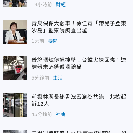
19小時前
財經
青鳥偶像大翻車！徐佳青「帶兒子登東
沙島」監察院調查出爐
1天前
要聞
普悠瑪號傳遭撞擊！台鐵火速回應：連
結器未落鎖偏滑釀禍
5分鐘前
生活
前雲林縣長秘書洩密淪為共諜 北檢起
訴12人
45分鐘前
社會