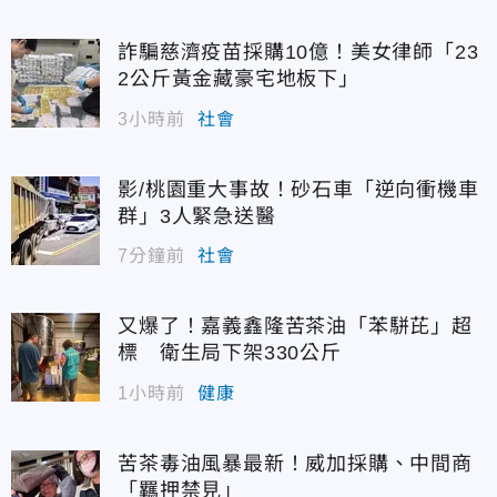
詐騙慈濟疫苗採購10億！美女律師「23
2公斤黃金藏豪宅地板下」
3小時前
社會
影/桃園重大事故！砂石車「逆向衝機車
群」3人緊急送醫
7分鐘前
社會
又爆了！嘉義鑫隆苦茶油「苯駢芘」超
標 衛生局下架330公斤
1小時前
健康
苦茶毒油風暴最新！威加採購、中間商
「羈押禁見」