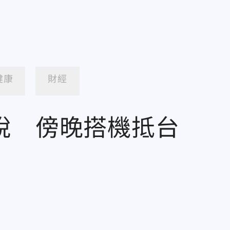
健康
財經
脫 傍晚搭機抵台