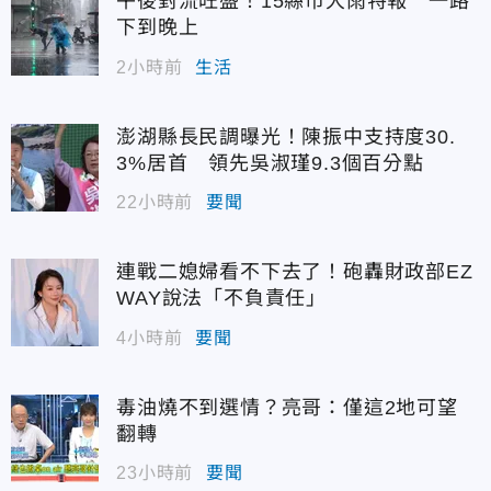
午後對流旺盛！15縣市大雨特報 一路
下到晚上
2小時前
生活
澎湖縣長民調曝光！陳振中支持度30.
3%居首 領先吳淑瑾9.3個百分點
22小時前
要聞
連戰二媳婦看不下去了！砲轟財政部EZ
WAY說法「不負責任」
4小時前
要聞
毒油燒不到選情？亮哥：僅這2地可望
翻轉
23小時前
要聞