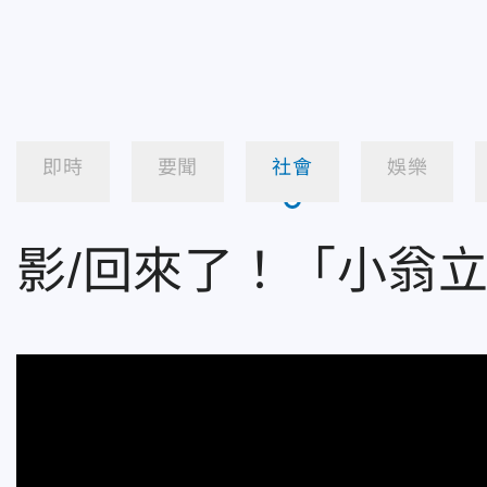
即時
要聞
社會
娛樂
影/回來了！「小翁