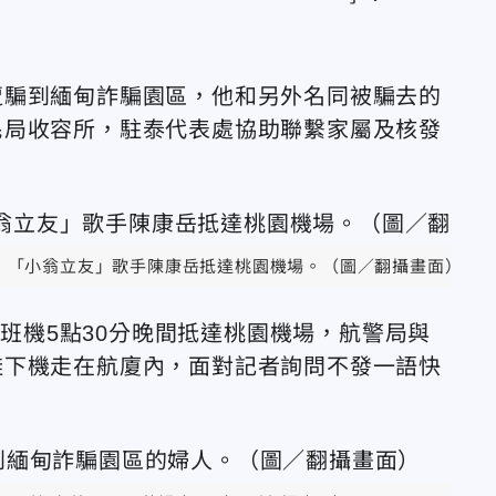
遭騙到緬甸詐騙園區，他和另外名同被騙去的
民局收容所，駐泰代表處協助聯繫家屬及核發
「小翁立友」歌手陳康岳抵達桃園機場。（圖／翻攝畫面）
，班機5點30分晚間抵達桃園機場，航警局與
鞋下機走在航廈內，面對記者詢問不發一語快