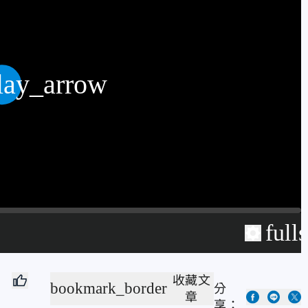
lay_arrow
full
收藏文
bookmark_border
分
章
享：