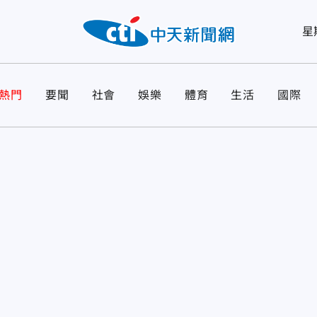
星
熱門
要聞
社會
娛樂
體育
生活
國際