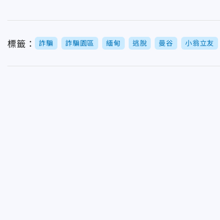
標籤：
詐騙
詐騙園區
緬甸
逃脫
曼谷
小翁立友