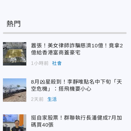
熱門
囂張！美女律師詐騙慈濟10億！竟拿2
億給香港富商蓋豪宅
1小時前
社會
8月凶星殺到！李靜唯點名中下旬「天
空危機」：搭飛機要小心
2天前
生活
挺自家股票！群聯執行長潘健成7月加
碼買40張