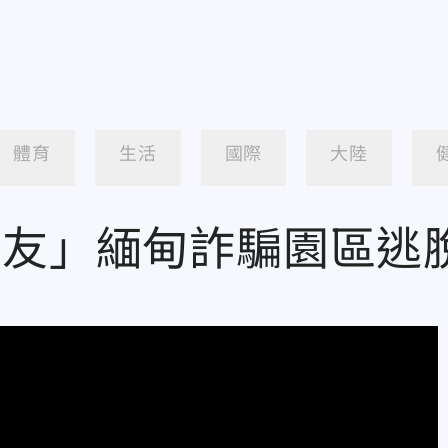
體育
生活
國際
大陸
立友」緬甸詐騙園區逃