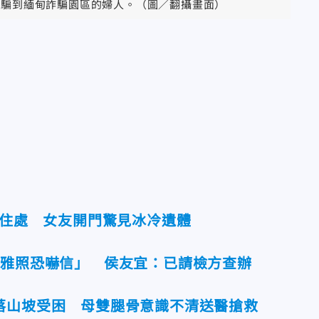
遭騙到緬甸詐騙園區的婦人。（圖／翻攝畫面）
臥住處 女友開門驚見冰冷遺體
不雅照恐嚇信」 侯友宜：已請檢方查辦
落山坡受困 母雙腿骨意識不清送醫搶救