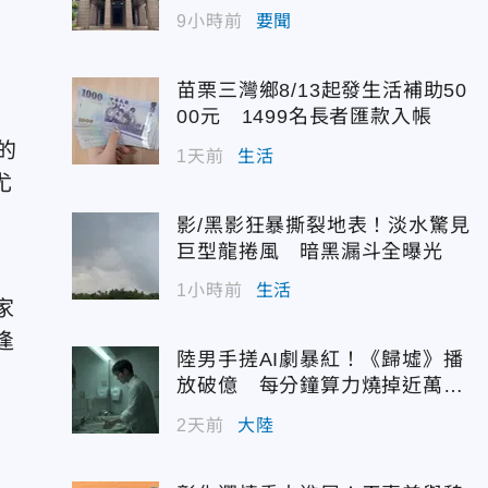
配額
9小時前
要聞
苗栗三灣鄉8/13起發生活補助50
00元 1499名長者匯款入帳
間的
1天前
生活
尤
影/黑影狂暴撕裂地表！淡水驚見
巨型龍捲風 暗黑漏斗全曝光
1小時前
生活
家
逢
陸男手搓AI劇暴紅！《歸墟》播
放破億 每分鐘算力燒掉近萬台
幣
2天前
大陸