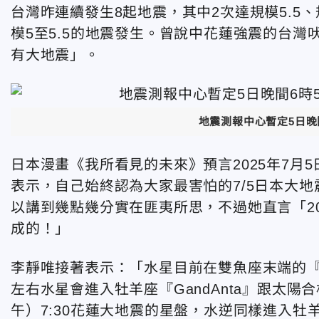
台灣昨連續發生8起地震，其中2次達規模5.5
模5至5.5的地震發生。曾說中花蓮強震的台灣
有大地震」。
地震測報中心暫定5日晚
日本漫畫《我所看見的未來》預言2025年7月
表示，自己
始終認為大家最害怕的7/5日本大
以講到幾點幾分實在匪夷所思，不過她直言「2
成的！」
李靜唯接著表示：「
水星目前在雙魚座末端的『G
左右水星會進入牡羊座『
GandAnta』
跟太陽合相
午）7:30花蓮大地震的星盤，水逆同樣進入