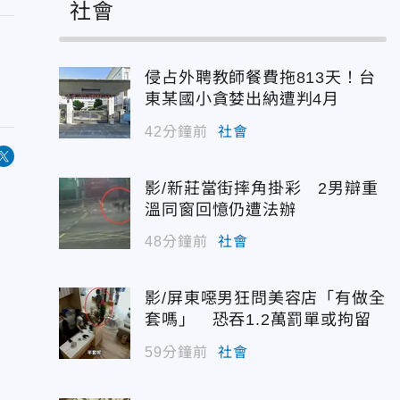
社會
侵占外聘教師餐費拖813天！台
東某國小貪婪出納遭判4月
42分鐘前
社會
影/新莊當街摔角掛彩 2男辯重
溫同窗回憶仍遭法辦
48分鐘前
社會
影/屏東噁男狂問美容店「有做全
套嗎」 恐吞1.2萬罰單或拘留
59分鐘前
社會