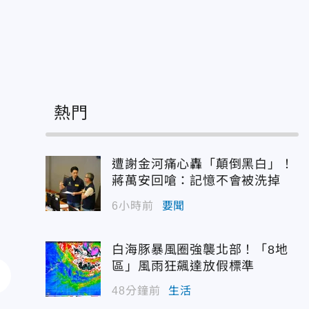
熱門
遭謝金河痛心轟「顛倒黑白」！
蔣萬安回嗆：記憶不會被洗掉
6小時前
要聞
白海豚暴風圈強襲北部！「8地
區」風雨狂飆達放假標準
48分鐘前
生活