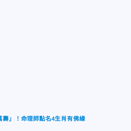
萬壽」！命理師點名4生肖有佛緣