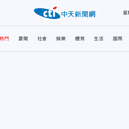
星
熱門
要聞
社會
娛樂
體育
生活
國際