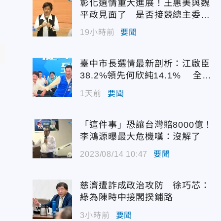
彰化選情重大進展！王惠美與魏
平政見面了 是否接競總主委態
度曝光
19小時前
要聞
臺中市長選情最新剖析：江啟臣
38.2%領先何欣純14.1% 全世
代支持度全面居首
1天前
要聞
「這件事」恐讓台灣賠8000億！
李鴻源曝最大危機嘆：沒解了
2023/08/14 10:47
要聞
慈濟遭詐成政治攻防 徐巧芯：
綠為陳時中接閣揆鋪路
3小時前
要聞