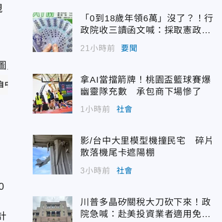
規
「0到18歲年領6萬」沒了？！行
政院收三讀函文喊：採取憲政作
為
21小時前
要聞
拿AI當擋箭牌！桃園盃籃球賽爆
攝自中央氣象署官網）
幽靈隊充數 承包商下場慘了
1小時前
社會
文
可
影/台中大里模型機撞民宅 碎片
散落機尾卡遮陽棚
3小時前
社會
0
川普多晶矽關稅大刀砍下來！政
院急喊：赴美投資業者適用免稅
計