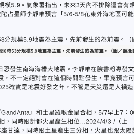
、規模5.9。氣象署指出，未來3天內不排除還會有
吠陀占星師
李靜唯預言「5/6-5/8花東外海地區可能
間6時53分規模5.9地震為主震，先前發生的為前震。（圖／翻
5日恐發生南海海槽大地震。李靜唯在臉書粉專發
地震，不一定絕對會在這個時間點發生，畢竟預言
025確實是地震好發之年，不管是天災還是人禍造
andAnta』和土星羅喉金星合相，5/7早上7：0
，同時跟計都火星產生相位…2024/4/3 /（上
牡羊座甘達，同時跟土星產生三分相，火星也跟太陽