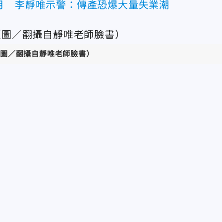
月 李靜唯示警：傳產恐爆大量失業潮
圖／翻攝自靜唯老師臉書
）