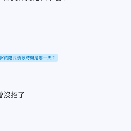
起K的隆式情歌時間是哪一天？
營沒招了