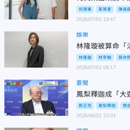
何潤東
茱蒂蒙
陳昊
2026/07/02 18:47
娛樂
林隆璇被算命「活
林隆璇
林亭翰
算命
2026/07/02 08:17
要聞
鳳梨釋迦成「大
郭正亮
鳳梨釋迦
預
2026/06/22 22:01