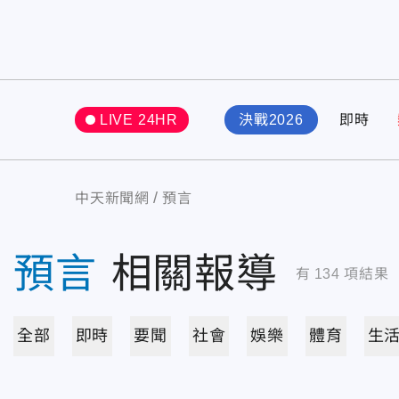
LIVE 24HR
決戰2026
即時
中天新聞網
預言
預言
相關報導
有
134
項結果
全部
即時
要聞
社會
娛樂
體育
生