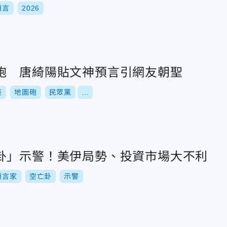
預言
2026
砲 唐綺陽貼文神預言引網友朝聖
座
地圖砲
民眾黨
...
卦」示警！美伊局勢、投資市場大不利
預言家
空亡卦
示警