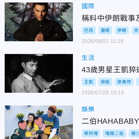
國際
稱料中伊朗戰事
巴西
靈媒
伊朗
世
2026/08/02 11:18
生活
43歲男星王凱
王凱
猝逝
廖美然
2026/07/28 10:19
娛樂
二伯HAHABA
蔡阿嘎
嘎嫂二伯
簡