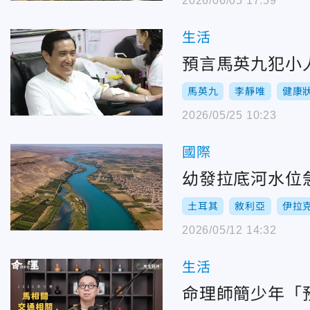
2026/06/05 17:59
生活
預言馬英九犯小
馬英九
李靜唯
健康
2026/05/25 10:23
國際
幼發拉底河水位
土耳其
敘利亞
伊拉
2026/05/12 14:32
生活
命理師簡少年「