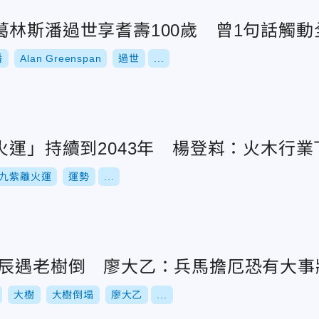
葛林斯潘過世享耆壽100歲 曾1句話觸
潘
Alan Greenspan
過世
...
火運」持續到2043年 楊登嵙：火木行
九紫離火運
運勢
...
誕辰遇老樹倒 廖大乙：兵馬擔厄恐有大事
大樹
大樹倒塌
廖大乙
...