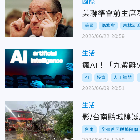
國際
美聯準會前主席
美國
聯準會
葛林斯
2026/06/22 20:59
生活
瘋AI！「九紫離
AI
投資
人工智慧
2026/06/09 20:51
生活
影/台南縣城隍
台南
全臺首邑縣城隍廟