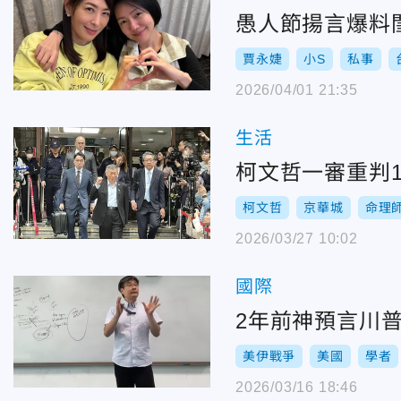
愚人節揚言爆料閨
賈永婕
小S
私事
2026/04/01 21:35
生活
柯文哲一審重判1
柯文哲
京華城
命理
2026/03/27 10:02
國際
2年前神預言川
美伊戰爭
美國
學者
2026/03/16 18:46