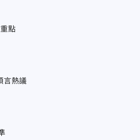
是重點
預言熱議
準