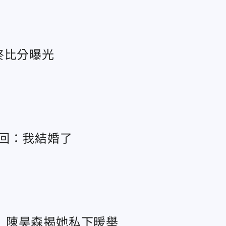
終比分曝光
回：我結婚了
 陳昊森揭她私下暖舉