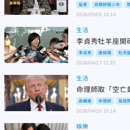
鼠患
命理師簡少年
2026/05/05 10:10
生活
李貞秀牡羊座開
李貞秀
唐綺陽
牡羊
2026/04/17 11:35
生活
命理師取「空亡
高輔進
命理師
易經
2026/04/10 10:14
娛樂