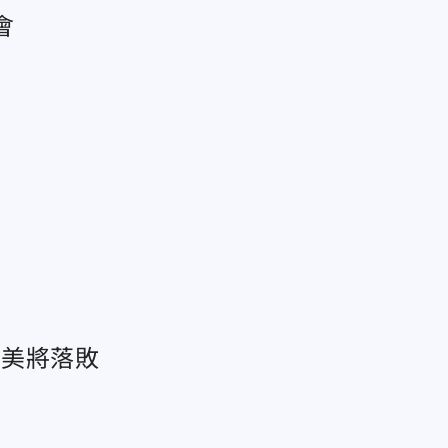
會
：美將落敗