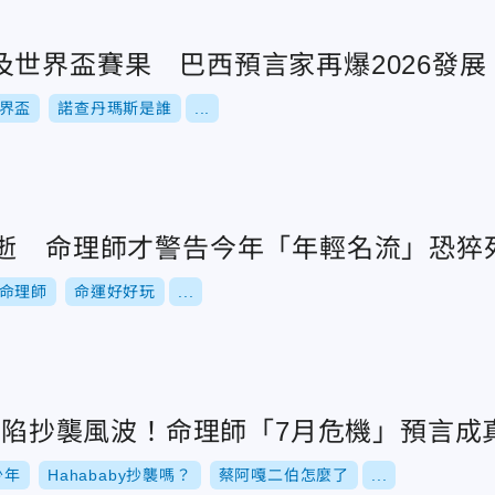
及世界盃賽果 巴西預言家再爆2026發展
界盃
諾查丹瑪斯是誰
...
猝逝 命理師才警告今年「年輕名流」恐猝
命理師
命運好好玩
...
BY陷抄襲風波！命理師「7月危機」預言
少年
Hahababy抄襲嗎？
蔡阿嘎二伯怎麼了
...