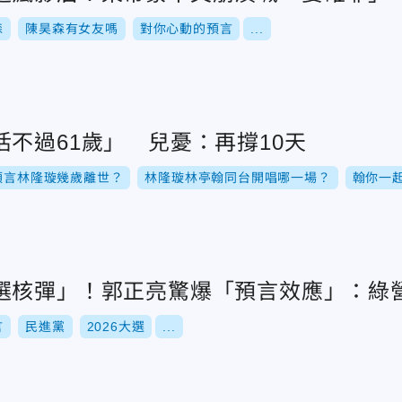
森
陳昊森有女友嗎
對你心動的預言
...
不過61歲」 兒憂：再撐10天
預言林隆璇幾歲離世？
林隆璇林亭翰同台開唱哪一場？
翰你一
選核彈」！郭正亮驚爆「預言效應」：綠
言
民進黨
2026大選
...