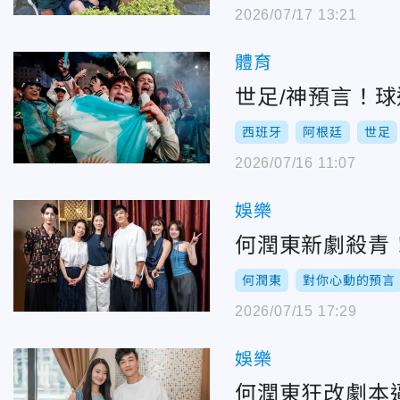
2026/07/17 13:21
體育
世足/神預言！
西班牙
阿根廷
世足
2026/07/16 11:07
娛樂
何潤東新劇殺青
何潤東
對你心動的預言
2026/07/15 17:29
娛樂
何潤東狂改劇本