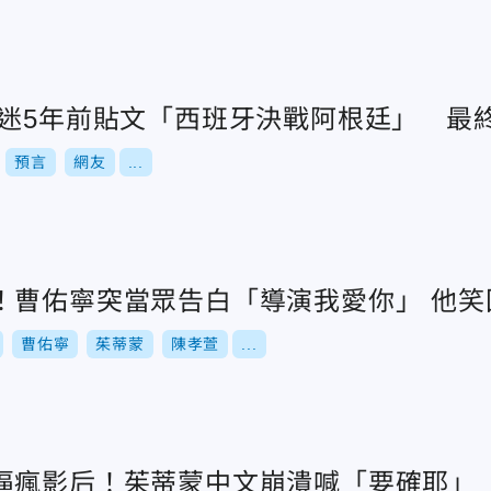
球迷5年前貼文「西班牙決戰阿根廷」 最
預言
網友
...
！曹佑寧突當眾告白「導演我愛你」 他笑
曹佑寧
茱蒂蒙
陳孝萱
...
逼瘋影后！茱蒂蒙中文崩潰喊「要確耶」