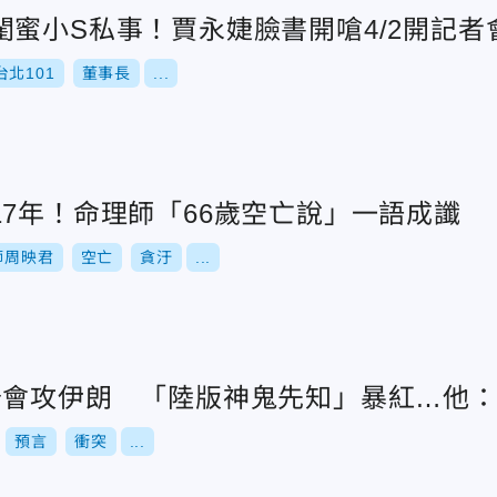
蜜小S私事！賈永婕臉書開嗆4/2開記者
台北101
董事長
...
7年！命理師「66歲空亡說」一語成讖
師周映君
空亡
貪汙
...
普會攻伊朗 「陸版神鬼先知」暴紅…他
預言
衝突
...