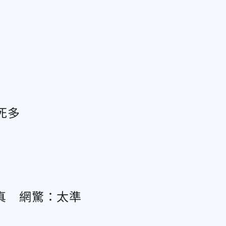
死多
成真 網驚：太準