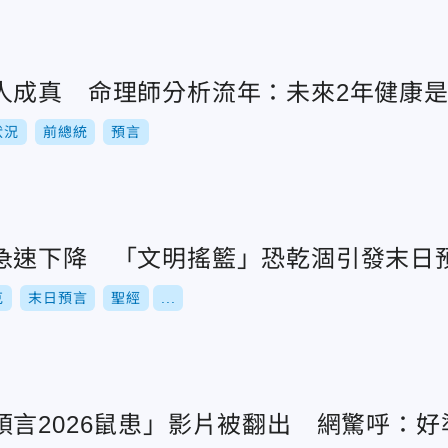
人成真 命理師分析流年：未來2年健康
狀況
前總統
預言
急速下降 「文明搖籃」恐乾涸引發末日
克
末日預言
聖經
...
預言2026鼠患」影片被翻出 網驚呼：好