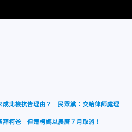
家成北檢抗告理由？ 民眾黨：交給律師處理
祭拜柯爸 但遭柯媽以農曆７月取消！