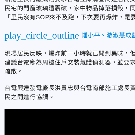
民宅的門窗玻璃遭震破，家中物品掉落損毀，
「里民沒有SOP來不及跑，下次要再爆炸，是要
play_circle_outline
鍾小平、游淑慧成
現場居民反映，爆炸前一小時就已聞到異味，
建議台電應為周邊住戶安裝氣體偵測器，並要
疏散。
台電興達發電廠長洪貴忠與台電南部施工處長
民之間進行協調。