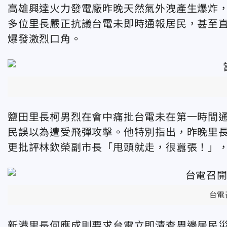
高雄興達火力發電廠昨晚天然氣外洩產生爆炸，
多位里長嚴正抗議台電未即時通報居民，甚至
爆發激烈口角。
鹽田里長柯男烈在會中痛批台電未在第一時間
民誤以為遭受飛彈攻擊。他特別指出，昨晚里長
更批評林欽榮副市長「甩頭就走，很囂張！」
台電
新港里長何應成則要求台電立即清查周邊居民