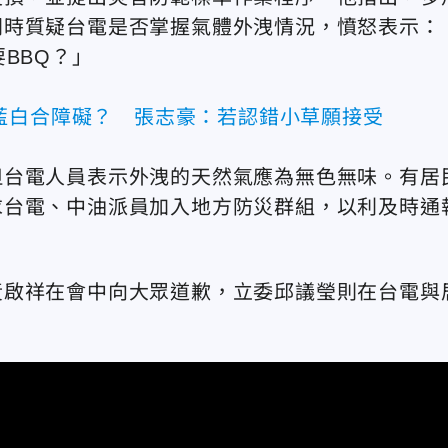
同時質疑台電是否掌握氣體外洩情況，憤怒表示：
BBQ？」
藍白合障礙？ 張志豪：若認錯小草願接受
但台電人員表示外洩的天然氣應為無色無味。有居
求台電、中油派員加入地方防災群組，以利及時通
黃啟祥在會中向大眾道歉，立委邱議瑩則在台電與