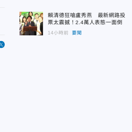
賴清德狂嗆盧秀燕 最新網路投
票太震撼！2.4萬人表態一面倒
14小時前
要聞