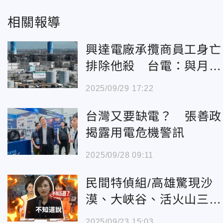
相關報導
興達電廠承攬商員工身亡
排除他殺 台電：與月初
火災無關
2025/09/29 17:22
台灣又要缺電？ 張善政
揭露用電危機警訊
2025/09/28 09:11
民間特偵組/高雄驚現沙
漠、大峽谷、活火山三大
奇觀 翁曉玲：高雄市政
2025/09/23 15:03