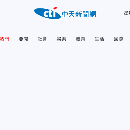
星
熱門
要聞
社會
娛樂
體育
生活
國際