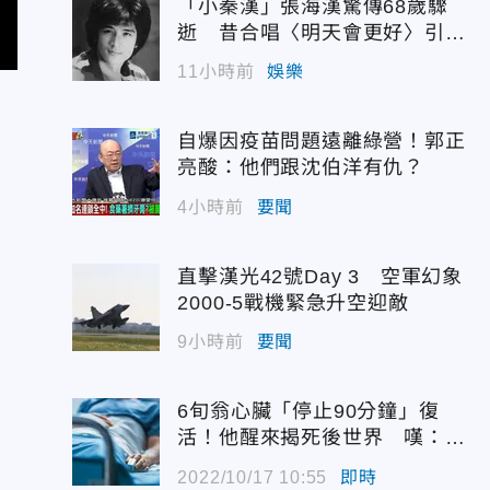
「小秦漢」張海漢驚傳68歲驟
逝 昔合唱〈明天會更好〉引追
憶
11小時前
娛樂
自爆因疫苗問題遠離綠營！郭正
亮酸：他們跟沈伯洋有仇？
4小時前
要聞
直擊漢光42號Day 3 空軍幻象
2000-5戰機緊急升空迎敵
9小時前
要聞
6旬翁心臟「停止90分鐘」復
活！他醒來揭死後世界 嘆：很
恐怖…
2022/10/17 10:55
即時