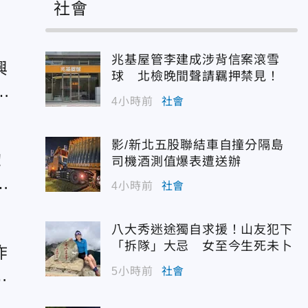
社會
兆基屋管李建成涉背信案滾雪
興
球 北檢晚間聲請羈押禁見！
辦
4小時前
社會
影/新北五股聯結車自撞分隔島
！
司機酒測值爆表遭送辦
電
4小時前
社會
八大秀迷途獨自求援！山友犯下
「拆隊」大忌 女至今生死未卜
炸
5小時前
社會