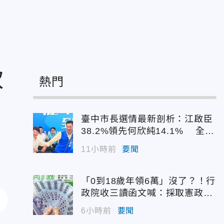
欽
熱門
臺中市長選情最新剖析：江啟臣
38.2%領先何欣純14.1% 全世
代支持度全面居首
11小時前
要聞
「0到18歲年領6萬」沒了？！行
政院收三讀函文喊：採取憲政作
為
6小時前
要聞