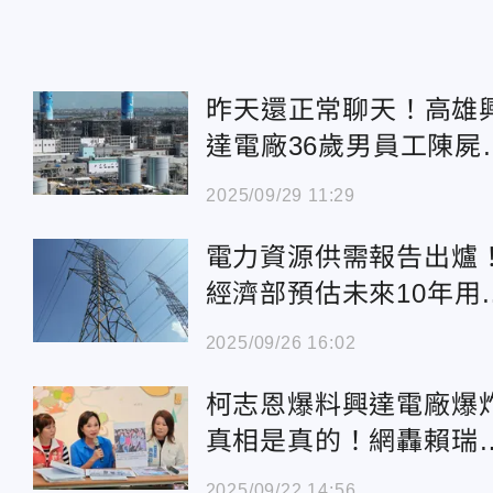
昨天還正常聊天！高雄
達電廠36歲男員工陳屍
公室
2025/09/29 11:29
電力資源供需報告出爐
經濟部預估未來10年用
年成長1.7%
2025/09/26 16:02
柯志恩爆料興達電廠爆
真相是真的！網轟賴瑞
隆：出來道歉
2025/09/22 14:56