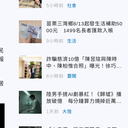
5小時前
社會
苗栗三灣鄉8/13起發生活補助50
00元 1499名長者匯款入帳
9小時前
生活
民
報
詐騙慈濟10億「陳昱瑄與陳時
中、陳柏惟合照」曝光！徐巧芯
震撼出手
8小時前
要聞
居
陸男手搓AI劇暴紅！《歸墟》播
放破億 每分鐘算力燒掉近萬台
幣
1天前
大陸