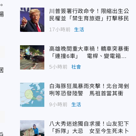
。
川普簽署行政命令！限縮出生公
場
民權並「禁生育旅遊」打擊移民
17小時前
生活
高雄晚間重大車禍！轎車突暴衝
「連撞6車」 電桿、變電箱全
遭殃
5小時前
社會
居
，
白海豚狂風暴雨夾擊！北台灣剉
咧等恐發陸警 馬祖首當其衝
9小時前
生活
八大秀迷途獨自求援！山友犯下
「拆隊」大忌 女至今生死未卜
戶