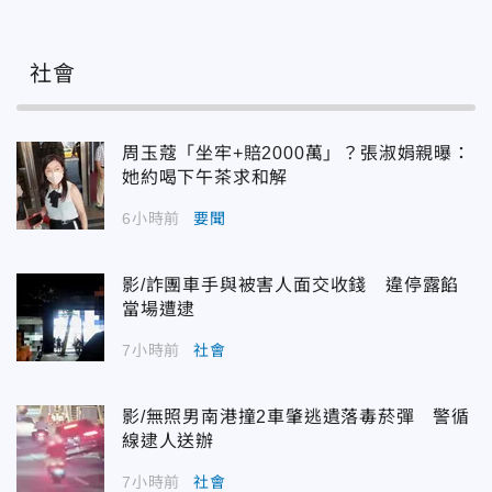
社會
周玉蔻「坐牢+賠2000萬」？張淑娟親曝：
她約喝下午茶求和解
6小時前
要聞
影/詐團車手與被害人面交收錢 違停露餡
當場遭逮
7小時前
社會
影/無照男南港撞2車肇逃遺落毒菸彈 警循
線逮人送辦
7小時前
社會