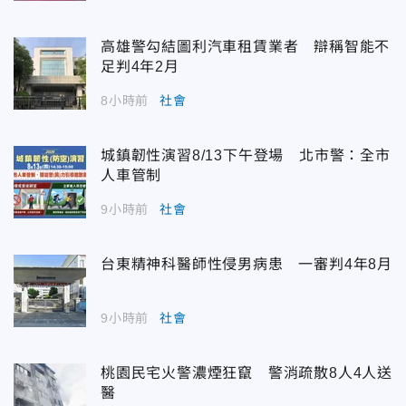
高雄警勾結圖利汽車租賃業者 辯稱智能不
足判4年2月
8小時前
社會
城鎮韌性演習8/13下午登場 北市警：全市
人車管制
9小時前
社會
台東精神科醫師性侵男病患 一審判4年8月
9小時前
社會
桃園民宅火警濃煙狂竄 警消疏散8人4人送
醫