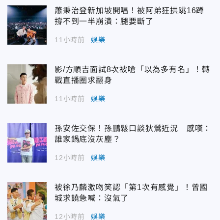
蕭秉治登新加坡開唱！被阿弟狂拱跳16蹲
撐不到一半崩潰：腿要斷了
11小時前
娛樂
影/方順吉面試8次被嗆「以為多有名」！轉
戰直播圈求翻身
11小時前
娛樂
孫安佐交保！孫鵬鬆口談狄鶯近況 感嘆：
誰家鍋底沒灰塵？
12小時前
娛樂
被徐乃麟激吻笑認「第1次有感覺」！曾國
城求饒急喊：沒氣了
12小時前
娛樂