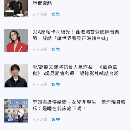
證實噩耗
6小時前
娛樂
JJA壓軸卡司曝光！孫淑媚首登國際音樂
節 放話「讓世界看見正港辣台妹」
6小時前
娛樂
影/高橋文哉將訪台人氣炸裂！《藍色監
獄》5場見面會秒殺 親錄影片喊話台粉
6小時前
娛樂
李翊君遭傳婚變、女兒非親生 氣炸現身駁
斥：是睡在我床底下嗎？
9小時前
娛樂