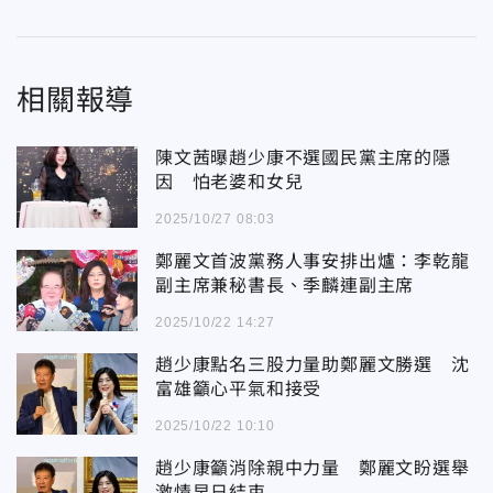
相關報導
陳文茜曝趙少康不選國民黨主席的隱
因 怕老婆和女兒
2025/10/27 08:03
鄭麗文首波黨務人事安排出爐：李乾龍
副主席兼秘書長、季麟連副主席
2025/10/22 14:27
趙少康點名三股力量助鄭麗文勝選 沈
富雄籲心平氣和接受
2025/10/22 10:10
趙少康籲消除親中力量 鄭麗文盼選舉
激情早日結束