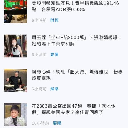
美股開盤漲跌互見！費半指數飆逾191.46
點 台積電ADR漲0.93%
6小時前
財經
周玉蔻「坐牢+賠2000萬」？張淑娟親曝：
她約喝下午茶求和解
6小時前
要聞
粉絲心碎！網紅「肥大叔」驚傳離世 粉專
證實噩耗
6小時前
娛樂
花2383萬公帑出國47趟 春節「就地休
假」探親美國夫家？徐佳青回應了
10小時前
要聞