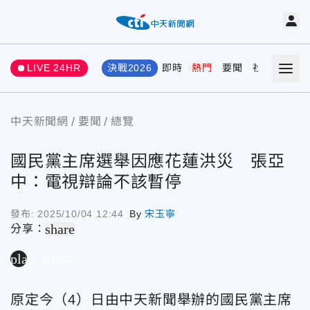
LIVE 24HR
決戰2026
即時
熱門
要聞
社會
娛樂
中天新聞網
要聞
總覽
國民黨主席選舉因應花蓮洪災 張亞
中：電視辯論不該暫停
發布:
2025/10/04 12:44
By
宋玉寧
share
分享：
play_arrow
原定今（4）日由中天新聞舉辦的國民黨主席