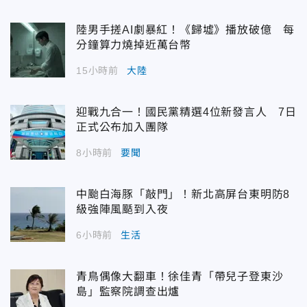
陸男手搓AI劇暴紅！《歸墟》播放破億 每
分鐘算力燒掉近萬台幣
15小時前
大陸
迎戰九合一！國民黨精選4位新發言人 7日
正式公布加入團隊
8小時前
要聞
中颱白海豚「敲門」！新北高屏台東明防8
級強陣風颳到入夜
6小時前
生活
青鳥偶像大翻車！徐佳青「帶兒子登東沙
島」監察院調查出爐