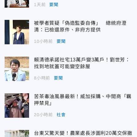
1天前
要聞
被學者質疑「偽造監委自傳」 總統府澄
清：已檢還原件、非府方提供
10小時前
要聞
賴清德承諾社宅13萬戶變3萬戶！劉世芳：
找到地就蓋可能變空餘屋
8小時前
要聞
苦茶毒油風暴最新！威加採購、中間商「羈
押禁見」
20小時前
社會
台東又驚天變！農業處長涉圖利20萬交保撤