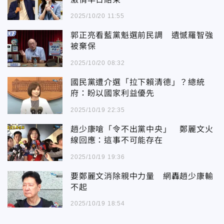
2025/10/20 11:55
郭正亮看藍黨魁選前民調 遺憾羅智強
被棄保
2025/10/20 08:32
國民黨遭介選「拉下賴清德」？總統
府：盼以國家利益優先
2025/10/19 22:35
趙少康嗆「令不出黨中央」 鄭麗文火
線回應：這事不可能存在
2025/10/19 19:36
要鄭麗文消除親中力量 網轟趙少康輸
不起
2025/10/19 18:54