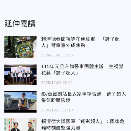
延伸閱讀
賴清德春節視導花蓮駐軍 「鏟子超
人」臂章意外成焦點
2026/01/30 15:05
115年元旦升旗醫事團體主辦 主視覺
花蓮「鏟子超人」
2025/12/23 20:01
影/台鐵副站長返家車禍昏迷 鏟子超人
集氣盼脫險境
2025/12/13 16:18
賴清德大讚國軍「迷彩超人」：國家危
難時刻最堅強力量