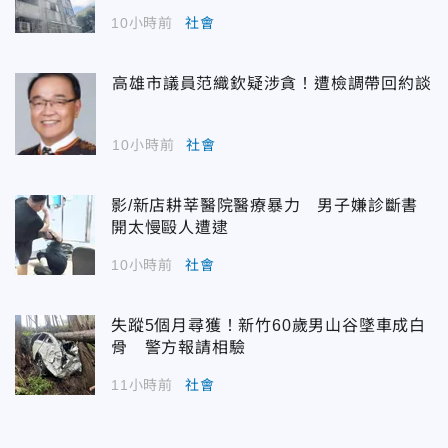
10小時前
社會
高雄市議員范織欽疑涉貪！遭檢調帶回約談
10小時前
社會
影/新店耕莘醫院醫療暴力 男子嫌診斷書
開太慢毆人遭逮
10小時前
社會
失蹤5個月尋獲！新竹60歲男山谷墜車成白
骨 警方報請相驗
11小時前
社會