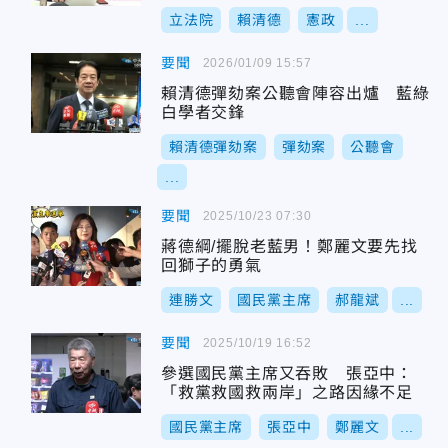
立法院
賴清德
憲政
...
要聞
2026/01/09 15:57
賴清德彈劾案公聽會陣容出爐 藍綠
白學者交鋒
賴清德彈劾案
彈劾案
公聽會
...
要聞
2025/10/23 07:30
蔣德綱/擺脫老藍男！鄭麗文要先找
回獅子的勇氣
連勝文
國民黨主席
郝龍斌
...
要聞
2025/10/19 16:52
參選國民黨主席又吞敗 張亞中：
「救黨救國救兩岸」之路因緣不足
國民黨主席
張亞中
鄭麗文
...