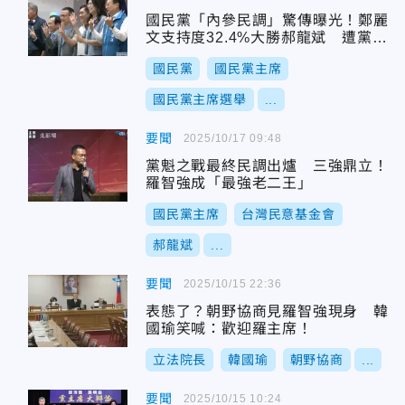
國民黨「內參民調」驚傳曝光！鄭麗
文支持度32.4%大勝郝龍斌 遭黨中
央否認
國民黨
國民黨主席
國民黨主席選舉
...
要聞
2025/10/17 09:48
黨魁之戰最終民調出爐 三強鼎立！
羅智強成「最強老二王」
國民黨主席
台灣民意基金會
郝龍斌
...
要聞
2025/10/15 22:36
表態了？朝野協商見羅智強現身 韓
國瑜笑喊：歡迎羅主席！
立法院長
韓國瑜
朝野協商
...
要聞
2025/10/15 10:24