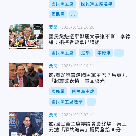
國民黨主席
國民黨主席選舉
國民黨
...
要聞
2025/10/12 10:20
國民黨魁選舉鄭麗文爭議不斷 李德
維：指控者要拿出證據
國民黨主席
選舉
李德維
...
要聞
2025/10/12 10:11
影/看好誰當選國民黨主席？馬英九
「超震撼表情」畫面曝光
國民黨
國民黨主席
國民黨主席選舉
...
要聞
2025/10/12 07:44
影/國民黨主席辯論會最終場 蔡正
元拋「舔共跪美」提問全給90分