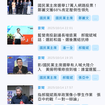
國民黨主席選舉17萬人網路投票！
鄭麗文獲68%肯定壓倒性領先
國民黨
國民黨主席
鄭麗文
...
要聞
2025/10/14 22:01
藍營南投副議長嗆退黨 郝龍斌喊
話：選前和諧、選後團結抗綠
國民黨主席
潘一全
郝龍斌
...
要聞
2025/10/14 19:35
影/國民黨主席選舉有人喊大陸介
入 黃揚明嘆綠撿到槍：誰當選藍都
輸了
國民黨主席
郝龍斌
張亞中
...
要聞
2025/10/14 17:57
指郝龍斌兩岸政策像小學生作業 張
亞中約戰「一對一辯論」