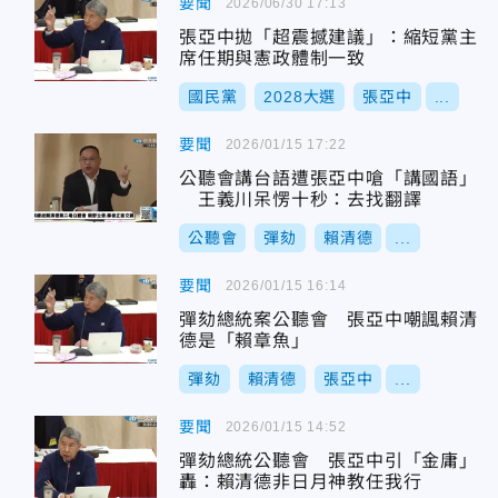
要聞
2026/06/30 17:13
張亞中拋「超震撼建議」：縮短黨主
席任期與憲政體制一致
國民黨
2028大選
張亞中
...
要聞
2026/01/15 17:22
公聽會講台語遭張亞中嗆「講國語」
王義川呆愣十秒：去找翻譯
公聽會
彈劾
賴清德
...
要聞
2026/01/15 16:14
彈劾總統案公聽會 張亞中嘲諷賴清
德是「賴章魚」
彈劾
賴清德
張亞中
...
要聞
2026/01/15 14:52
彈劾總統公聽會 張亞中引「金庸」
轟：賴清德非日月神教任我行