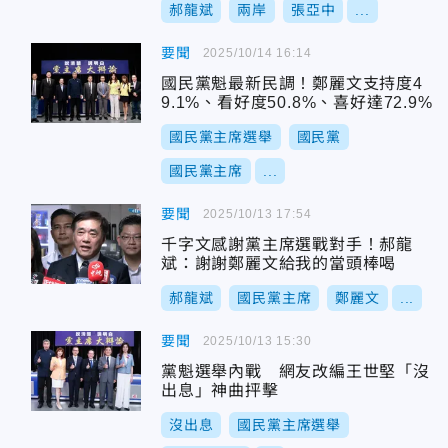
郝龍斌
兩岸
張亞中
...
要聞
2025/10/14 16:14
國民黨魁最新民調！鄭麗文支持度4
9.1%、看好度50.8%、喜好達72.9%
國民黨主席選舉
國民黨
國民黨主席
...
要聞
2025/10/13 17:54
千字文感謝黨主席選戰對手！郝龍
斌：謝謝鄭麗文給我的當頭棒喝
郝龍斌
國民黨主席
鄭麗文
...
要聞
2025/10/13 15:30
黨魁選舉內戰 網友改編王世堅「沒
出息」神曲抨擊
沒出息
國民黨主席選舉