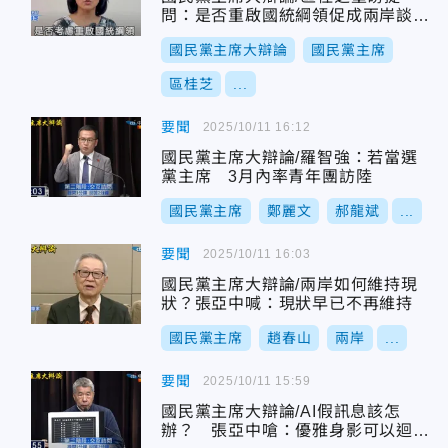
問：是否重啟國統綱領促成兩岸談判
和平統一
國民黨主席大辯論
國民黨主席
區桂芝
...
要聞
2025/10/11 16:12
國民黨主席大辯論/羅智強：若當選
黨主席 3月內率青年團訪陸
國民黨主席
鄭麗文
郝龍斌
...
要聞
2025/10/11 16:03
國民黨主席大辯論/兩岸如何維持現
狀？張亞中喊：現狀早已不再維持
國民黨主席
趙春山
兩岸
...
要聞
2025/10/11 15:59
國民黨主席大辯論/AI假訊息該怎
辦？ 張亞中嗆：優雅身影可以迴避