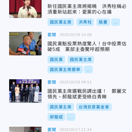
新任國民黨主席將揭曉 洪秀柱稱必
須重新站起來：愛黨的心在痛
國民黨主席
洪秀柱
臉書
...
要聞
2025/10/18 14:08
國民黨魁投票熱度驚人！台中投票估
破5成 黨部主委驚呼超預期
國民黨
國民黨主席
國民黨主席選舉
...
要聞
2025/10/18 08:51
國民黨主席選戰民調出爐！ 鄭麗文
領先、郝龍斌更受綠白青睞
國民黨主席
台灣民意基金會
郝龍斌
...
要聞
2025/10/17 21:34