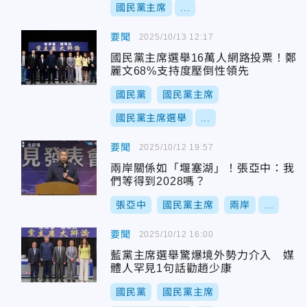
國民黨主席
...
要聞
2025/10/13 12:17
國民黨主席選舉16萬人網路投票！鄭
麗文68%支持度壓倒性領先
國民黨
國民黨主席
國民黨主席選舉
...
要聞
2025/10/12 19:57
兩岸關係如「堰塞湖」！張亞中：我
們等得到2028嗎？
張亞中
國民黨主席
兩岸
...
要聞
2025/10/12 16:00
藍黨主席選舉驚爆境外勢力介入 媒
體人罕見1句話勸趙少康
國民黨
國民黨主席