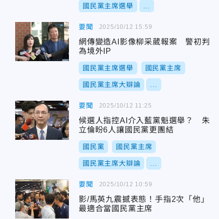
國民黨主席選舉
...
要聞
2025/10/12 15:59
網傳變造AI影像柳采葳報案 警初判
為境外IP
國民黨主席選舉
國民黨主席
國民黨主席大辯論
...
要聞
2025/10/12 11:25
候選人指控AI介入藍黨魁選舉？ 朱
立倫盼6人讓國民黨更團結
國民黨
國民黨主席
國民黨主席大辯論
...
要聞
2025/10/12 10:59
影/馬英九震撼表態！手指2次「他」
最適合當國民黨主席