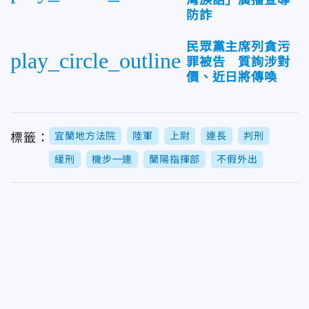
灣族語」廣播宣導
防詐
民眾黨主席列貪污
play_circle_outline
罪被告 質詢涉對
價、近日將傳喚
宜蘭地方法院
陸軍
上尉
連長
判刑
標籤：
緩刑
機步一連
蘭陽指揮部
不假外出