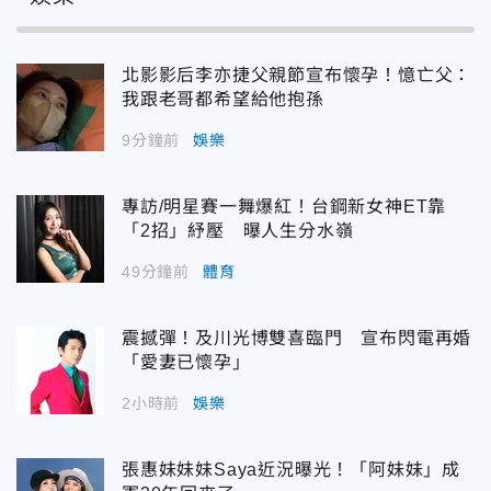
北影影后李亦捷父親節宣布懷孕！憶亡父：
我跟老哥都希望給他抱孫
9分鐘前
娛樂
專訪/明星賽一舞爆紅！台鋼新女神ET靠
「2招」紓壓 曝人生分水嶺
49分鐘前
體育
震撼彈！及川光博雙喜臨門 宣布閃電再婚
「愛妻已懷孕」
2小時前
娛樂
張惠妹妹妹Saya近況曝光！「阿妹妹」成