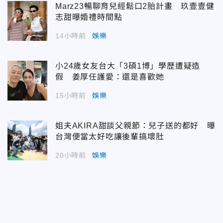
Marz23暢聊育兒經鬆口2胎計畫 玖壹壹健
志甜曝婚禮時間點
14小時前
娛樂
小24歲女友台大「3碩1博」學歷遭疑造
假 姜厚任護愛：還是喜歡她
15小時前
娛樂
姐夫AKIRA甜談父親節：兒子送的都好 曝
台灣便當太好吃讓後輩搞壞肚
20小時前
娛樂