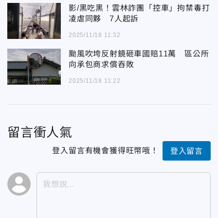
影/黑吃黑！雲林詐團「控車」拘禁毒打
凌虐同夥 7人起訴
2025/11/18 11:32
颱風吹垮反射鏡砸車國賠11萬 區公所
向承包商求償吞敗
2025/11/18 11:22
留言衝人氣
登入留言有機會獲得旺幣哦！
登入留言