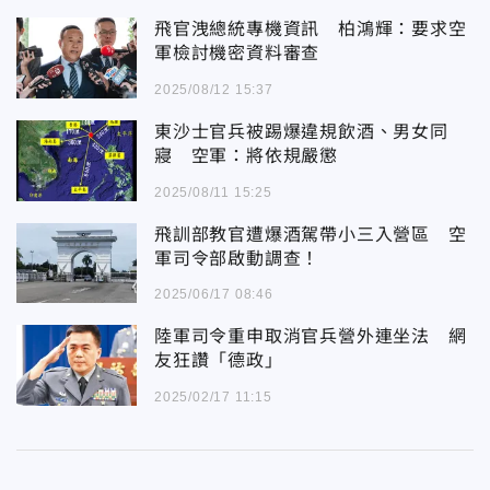
飛官洩總統專機資訊 柏鴻輝：要求空
軍檢討機密資料審查
2025/08/12 15:37
東沙士官兵被踢爆違規飲酒、男女同
寢 空軍：將依規嚴懲
2025/08/11 15:25
飛訓部教官遭爆酒駕帶小三入營區 空
軍司令部啟動調查！
2025/06/17 08:46
陸軍司令重申取消官兵營外連坐法 網
友狂讚「德政」
2025/02/17 11:15