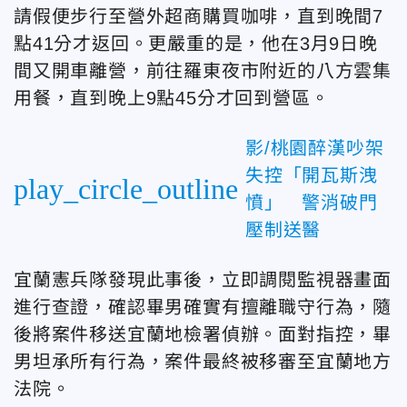
請假便步行至營外超商購買咖啡，直到晚間7
點41分才返回。更嚴重的是，他在3月9日晚
間又開車離營，前往羅東夜市附近的八方雲集
用餐，直到晚上9點45分才回到營區。
影/桃園醉漢吵架
失控「開瓦斯洩
play_circle_outline
憤」 警消破門
壓制送醫
宜蘭憲兵隊發現此事後，立即調閱監視器畫面
進行查證，確認畢男確實有擅離職守行為，隨
後將案件移送宜蘭地檢署偵辦。面對指控，畢
男坦承所有行為，案件最終被移審至宜蘭地方
法院。