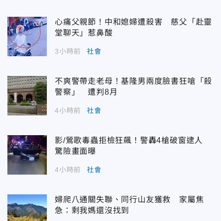
心痛父親節！中和媳婦遭殺害 慈父「赴靈
堂聊天」惹鼻酸
3小時前
社會
不爽警帶走老母！基隆男兩度臉書狂嗆「殺
警察」 遭判8月
4小時前
社會
影/鶯歌毒蟲拒檢狂飆！警轟4槍破窗逮人
驚險畫面曝
4小時前
社會
婦爬八通關失聯、同行山友獲救 家屬焦
急：剩我媽還沒找到