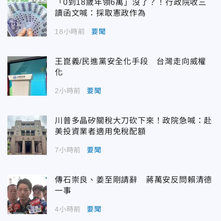
「0到18歲年領6萬」沒了？！行政院收三
讀函文喊：採取憲政作為
18小時前
要聞
王崑義/民進黨安全化手段 台灣走向威權
化
2小時前
要聞
川普多晶矽關稅大刀砍下來！政院急喊：赴
美投資業者適用免稅配額
7小時前
要聞
傳石崇良、姜至剛請辭 蔣萬安反問賴清德
一事
4小時前
要聞