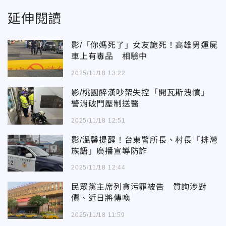
延伸閱讀
影/「你媽死了」女友詭死！高雄男運屍
車上有毒品 相驗中
2025/11/18 13:22
影/桃園醉漢吵架失控「開瓦斯洩憤」
警消破門壓制送醫
2025/11/18 12:51
影/溫馨提醒！台東警所長、村長「排灣
族語」廣播宣導防詐
2025/11/18 12:44
民眾黨主席列貪污罪被告 質詢涉對
價、近日將傳喚
2025/11/18 11:59