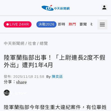
LIVE 24HR
決戰2026
即時
熱門
要聞
社會
娛樂
中天新聞網
社會
總覽
陸軍蘭指部出事！「上尉連長2度不假
外出」遭判1年4月
發布:
2025/11/18 21:58
By
陳奕廷
share
分享：
play_arrow
陸軍蘭指部今年發生重大違紀案件，有位畢姓