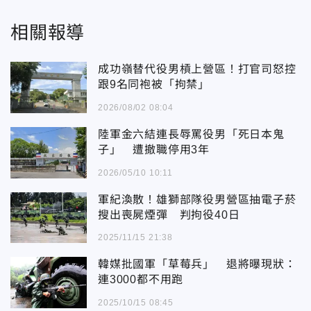
相關報導
成功嶺替代役男槓上營區！打官司怒控
跟9名同袍被「拘禁」
2026/08/02 08:04
陸軍金六結連長辱罵役男「死日本鬼
子」 遭撤職停用3年
2026/05/10 10:11
軍紀渙散！雄獅部隊役男營區抽電子菸
搜出喪屍煙彈 判拘役40日
2025/11/15 21:38
韓媒批國軍「草莓兵」 退將曝現狀：
連3000都不用跑
2025/10/15 08:45