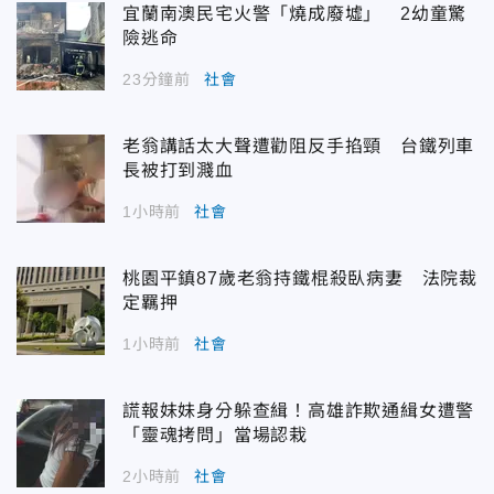
宜蘭南澳民宅火警「燒成廢墟」 2幼童驚
險逃命
23分鐘前
社會
老翁講話太大聲遭勸阻反手掐頸 台鐵列車
長被打到濺血
1小時前
社會
桃園平鎮87歲老翁持鐵棍殺臥病妻 法院裁
定羈押
1小時前
社會
謊報妹妹身分躲查緝！高雄詐欺通緝女遭警
「靈魂拷問」當場認栽
2小時前
社會