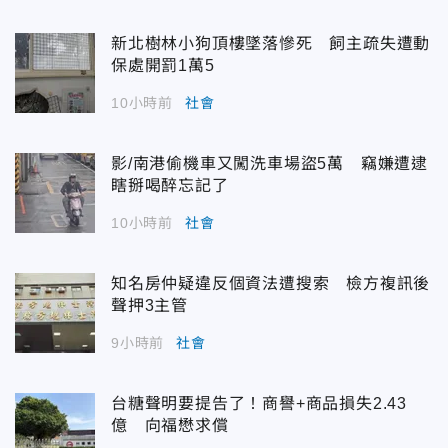
新北樹林小狗頂樓墜落慘死 飼主疏失遭動
保處開罰1萬5
10小時前
社會
影/南港偷機車又闖洗車場盜5萬 竊嫌遭逮
瞎掰喝醉忘記了
10小時前
社會
知名房仲疑違反個資法遭搜索 檢方複訊後
聲押3主管
9小時前
社會
台糖聲明要提告了！商譽+商品損失2.43
億 向福懋求償