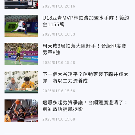
2025/01/16 20:16
U18亞青MVP林鉑濬加盟水手隊！簽約
金1155萬
2025/01/16 16:33
周天成3局拍落大陸好手！晉級印度賽
男單8強
2025/01/16 15:58
下一個大谷翔平？運動家簽下森井翔太
郎 將以二刀流養成
2025/01/16 15:56
遭爆多起勞資爭議！台鋼獵鷹澄清了：
別亂放話捕風捉影
2025/01/16 15:08