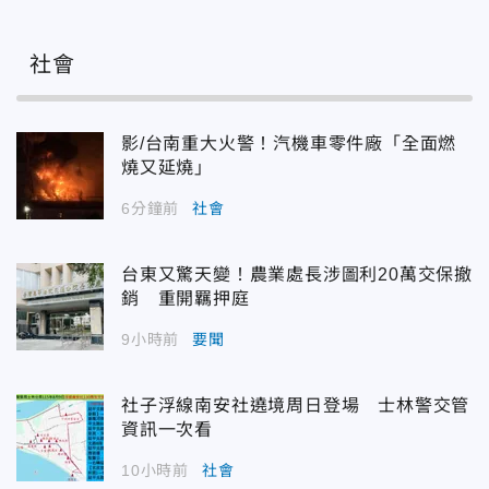
社會
影/台南重大火警！汽機車零件廠「全面燃
燒又延燒」
6分鐘前
社會
台東又驚天變！農業處長涉圖利20萬交保撤
銷 重開羈押庭
9小時前
要聞
社子浮線南安社遶境周日登場 士林警交管
資訊一次看
10小時前
社會