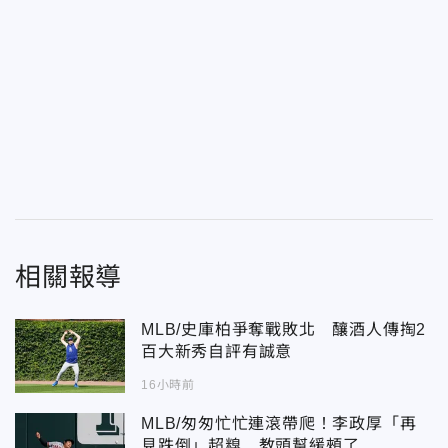
相關報導
MLB/史庫柏爭奪戰敗北 釀酒人傳掏2
百大新秀自評有誠意
16小時前
MLB/匆匆忙忙連滾帶爬！李政厚「再
見跌倒」超糗 教頭幫緩頰了