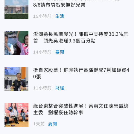
8/6請布袋戲安撫好兄弟
15小時前
生活
澎湖縣長民調曝光！陳振中支持度30.3%居
首 領先吳淑瑾9.3個百分點
14小時前
要聞
挺自家股票！群聯執行長潘健成7月加碼買4
0張
11小時前
財經
綠台東整合突破性進展！蔡英文任陳瑩競總
主委 劉櫂豪任總幹事
1天前
要聞