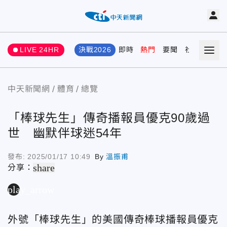
LIVE 24HR
決戰2026
即時
熱門
要聞
社會
娛樂
中天新聞網
體育
總覽
「棒球先生」傳奇播報員優克90歲過
世 幽默伴球迷54年
發布:
2025/01/17 10:49
By
溫振甫
share
分享：
play_arrow
外號「棒球先生」的美國傳奇棒球播報員優克