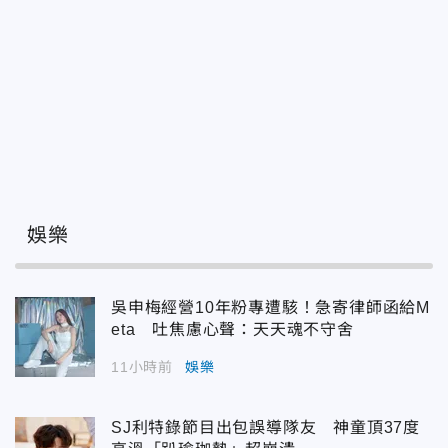
娛樂
吳申梅經營10年粉專遭駭！急寄律師函給M
eta 吐焦慮心聲：天天魂不守舍
11小時前
娛樂
SJ利特錄節目出包誤導隊友 神童頂37度