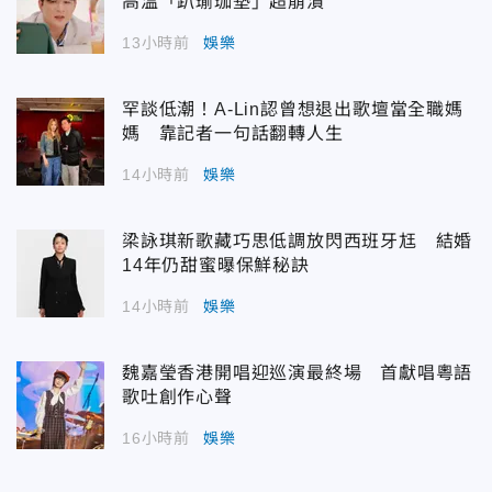
高溫「趴瑜珈墊」超崩潰
13小時前
娛樂
罕談低潮！A-Lin認曾想退出歌壇當全職媽
媽 靠記者一句話翻轉人生
14小時前
娛樂
梁詠琪新歌藏巧思低調放閃西班牙尪 結婚
14年仍甜蜜曝保鮮秘訣
14小時前
娛樂
魏嘉瑩香港開唱迎巡演最終場 首獻唱粵語
歌吐創作心聲
16小時前
娛樂