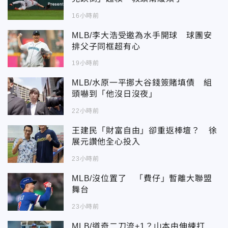
16小時前
MLB/李大浩受邀為水手開球 球團安
排父子同框超有心
19小時前
MLB/水原一平挪大谷錢簽賭填債 組
頭嚇到「他沒日沒夜」
22小時前
王建民「財富自由」卻重返棒壇？ 徐
展元讚他全心投入
23小時前
MLB/沒位置了 「費仔」暫離大聯盟
舞台
23小時前
MLB/道奇二刀流+1？山本由伸練打