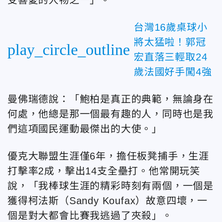
受喜愛的人物之一」。
台灣16歲桌球小
將太猛啦！郭冠
play_circle_outline
宏直落三輕取24
歲法國好手闖4強
曼佛瑞德說：「鮑柏是真正的典範，無論身在
何處，他總是那一個最有趣的人，同時也是我
們這項國民運動最傑出的大使。」
優克大聯盟生涯僅6年，擔任板凳捕手，生涯
打擊率2成，擊出14支全壘打。他常開玩笑
說，「我棒球生涯的精彩時刻有兩個，一個是
獲得柯法斯（Sandy Koufax）故意四壞，一
個是對大都會比賽我逃過了夾殺」。