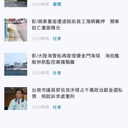
12小時前
要聞
影/鎢業董座遭虐殺前員工落網羈押 開車
逃亡畫面曝光
12小時前
社會
影/大陸海警船再度侵擾金門海域 海巡艦
艇併航監控廣播驅離
13小時前
社會
台南市議員郭信良涉侵占千萬政治獻金還私
債 檢起訴求處重刑
13小時前
社會