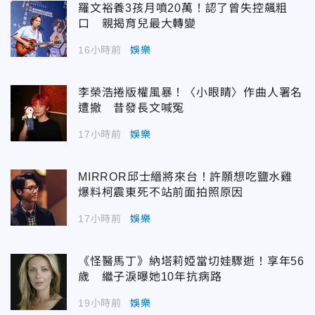
羅文裕養3孩月噴20萬！認了曾失控飆粗
口 親揭育兒最大轉變
16小時前
娛樂
李榮浩捲版權風暴！〈小眼睛〉作曲人署名
遭撤 昔發長文喊冤
17小時前
娛樂
MIRROR邱士縉將來台！許願想吃鹽水雞
爆料柯震東死不站前面拍照原因
17小時前
娛樂
《怪醫馬丁》納塔莉婭當切娃驟逝！享年56
歲 繼子淚曝她10年抗病路
19小時前
娛樂