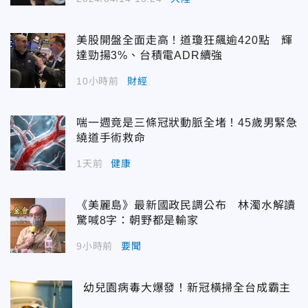
美股開盤全面走高！道瓊狂飆逾420點 輝
達勁揚3%、台積電ADR續強
10小時前
財經
喘一週竟是三條冠狀動脈全堵！45歲男緊急
繞道手術救命
1天前
健康
《美麗島》最新國政民調公布 林濁水解讀
驚喊8字：朝野都是輸家
9小時前
要聞
幼兒園病毒大爆發！新冠橫掃全台成霸主