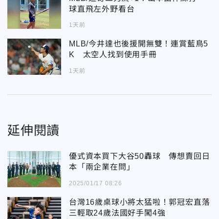
球直飛左外野看台
1天前
MLB/今井達也後援開無雙！連賞藍鳥5
K 太空人找到使用手冊
1天前
延伸閱讀
優式資本買下大谷50轟球 傳想賣回日
本「兩企業在問」
2025/01/17 08:26
台灣16歲桌球小將太猛啦！郭冠宏直落
三輕取24歲法國好手闖4強