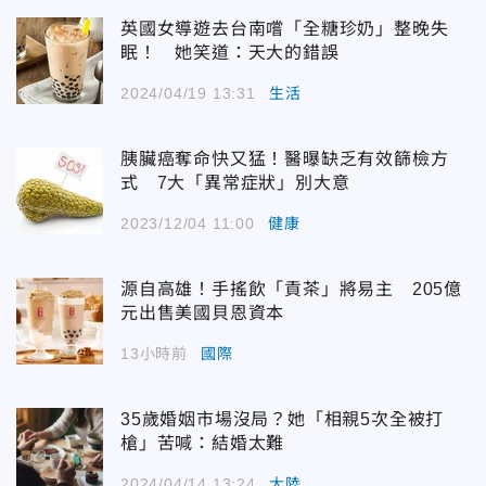
英國女導遊去台南嚐「全糖珍奶」整晚失
眠！ 她笑道：天大的錯誤
2024/04/19 13:31
生活
胰臟癌奪命快又猛！醫曝缺乏有效篩檢方
式 7大「異常症狀」別大意
2023/12/04 11:00
健康
源自高雄！手搖飲「貢茶」將易主 205億
元出售美國貝恩資本
13小時前
國際
35歲婚姻市場沒局？她「相親5次全被打
槍」苦喊：結婚太難
2024/04/14 13:24
大陸