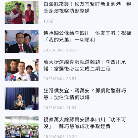
白海豚來襲！侯友宜緊盯新北漁港 親
赴深澳視察防颱整備
1天前
傳承關公像給李四川 侯友宜喊：祝福
「我的兄弟」一切順利
2026/08/06 15:36
萬大捷運線克服軌道難題！李四川承
諾：當選後必定完成二期工程
2026/08/04 23:51
狂蹭侯友宜、蔣萬安？鄧凱勛酸蘇巧
慧：沈伯洋情何以堪
2026/08/04 11:54
視察萬大線蔣萬安讚李四川「功不可
沒」 蘇巧慧喊成功爭取經費
2026/08/03 19:20