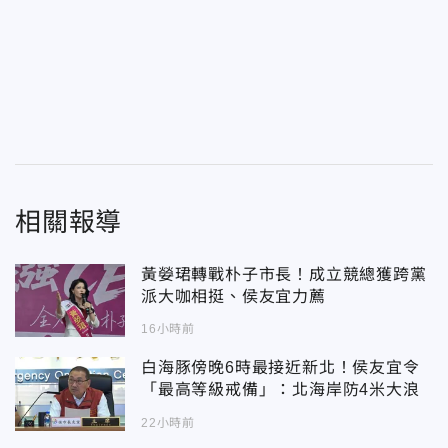
相關報導
黃嫈珺轉戰朴子市長！成立競總獲跨黨
派大咖相挺、侯友宜力薦
16小時前
白海豚傍晚6時最接近新北！侯友宜令
「最高等級戒備」：北海岸防4米大浪
22小時前