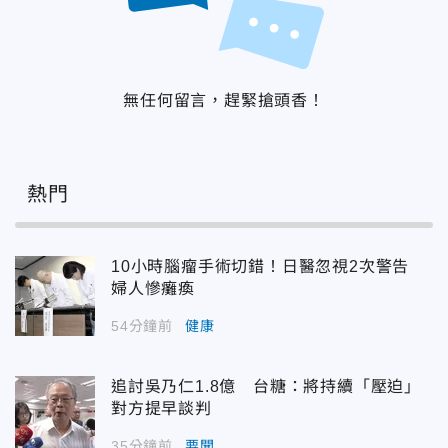
無任何留言，趕緊搶頭香！
熱門
10小時腦瘤手術切錯！日醫忽視2次警告
婦人慘癱瘓
54分鐘前
健康
追討吳乃仁1.8億 台糖：將持續「壓迫」
對方提早談判
35分鐘前
要聞