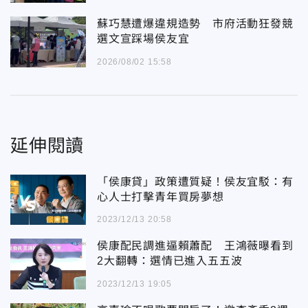
蘇巧慧遭爆違規造勢 市府活動狂發競
選文宣踩場侯友宜
2026/08/02 15:58
延伸閱讀
「侯康貸」政策遭質疑！侯友宜駁：有
心人士打擊青年買房夢想
2023/12/13 20:58
侯康配民調進逼賴蕭配 王鴻薇曝看到
2大翻轉：選情已進入五五波
2023/12/13 19:05