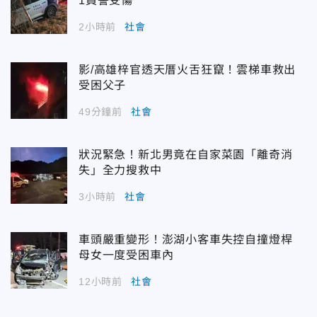
1員警受傷
2小時前
社會
影/高雄梓官透天厝火舌狂竄！雲梯車救出
受困父子
49分鐘前
社會
狀況緊急！新北男竟在自家菜園「離奇消
失」全力搜救中
3小時前
社會
車頭嚴重變形！澎湖小客車失控自撞燈桿
母女一度受困車內
12小時前
社會