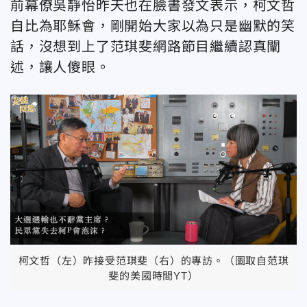
前幕僚吳靜怡昨天也在臉書發文表示，柯文哲
自比為耶穌會，剛開始大家以為只是幽默的笑
話，沒想到上了范琪斐網路節目繼續認真闡
述，讓人傻眼。
柯文哲（左）昨接受范琪斐（右）的專訪。（圖取自范琪
斐的美國時間YT）