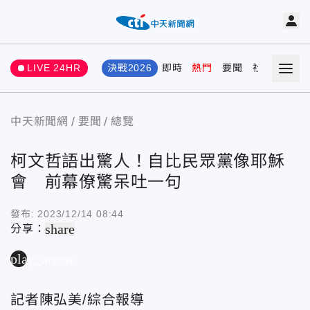
LIVE 24HR
決戰2026
即時
熱門
要聞
社會
娛樂
中天新聞網
要聞
總覽
柯文哲語出驚人！自比民眾黨像耶穌
會 前幕僚驚呆吐一句
發布:
2023/12/14 08:44
share
分享：
play_arrow
記者陳弘美/綜合報導