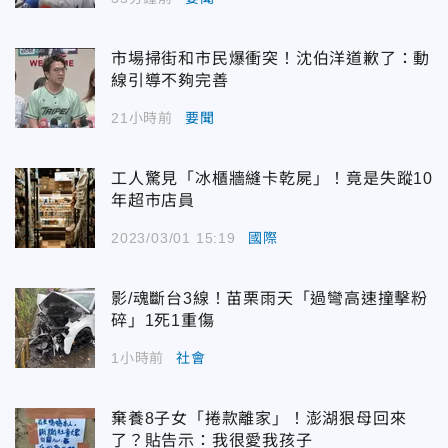
市場掃街和市民爆衝突！沈伯洋道歉了：動
線引導不夠完善
21小時前
要聞
工人驚見「冰櫃牆縫卡乾屍」！竟是失蹤10
年超市店員
2023/03/01 15:19
國際
影/魂斷台3線！苗栗雨天「過彎高速撞擊粉
碎」1死1重傷
1小時前
社會
棄養8子女「捲款離家」！澎湖狠母回來
了？貼告示：我很愛我孩子