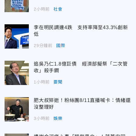
2小時前
社會
李在明民調連4跌 支持率降至43.3%創新
低
29分鐘前
國際
追吳乃仁1.8億巨債 經濟部擬祭「二次管
收」殺手鐧
1小時前
要聞
肥大叔猝逝！粉絲團8/11直播喊卡：情緒還
沒整理好
3小時前
娛樂