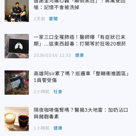
遭謝金河痛心轟「顛倒黑白」！蔣萬安回
嗆：記憶不會被洗掉
2天前
要聞
一家三口全罹肺癌！醫師曝「有症狀已末
期」…這東西超毒：打開等於狂吸20根菸
2026/02/16 11:32
健康
高雄阿sir累了嗎？巡邏車「整輛衝進園區」
1員警受傷
2小時前
社會
隔夜咖啡傷腎嗎？醫揭3大地雷：加奶沾口
與赭麴毒素
1小時前
健康