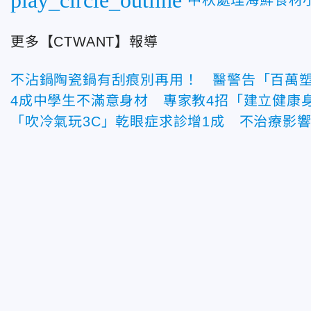
更多【CTWANT】報導
不沾鍋陶瓷鍋有刮痕別再用！ 醫警告「百萬
4成中學生不滿意身材 專家教4招「建立健康
「吹冷氣玩3C」乾眼症求診增1成 不治療影