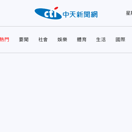
星
熱門
要聞
社會
娛樂
體育
生活
國際