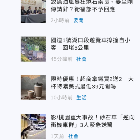
致癌油風暴狂燒石崇良、姜至剛
傳請辭？衛福部不予回應
2小時前
要聞
國道1號湖口段遊覽車擦撞自小
客 回堵5公里
45分鐘前
社會
限時優惠！超商拿鐵買2送2 大
杯特濃美式最低39元開喝
10小時前
生活
影/桃園重大事故！砂石車「逆向
衝機車群」3人緊急送醫
1天前
社會