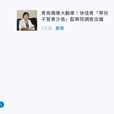
青鳥偶像大翻車！徐佳青「帶兒
子登東沙島」監察院調查出爐
2天前
要聞