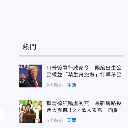
熱門
川普簽署行政命令！限縮出生公
民權並「禁生育旅遊」打擊移民
9小時前
生活
賴清德狂嗆盧秀燕 最新網路投
票太震撼！2.4萬人表態一面倒
6小時前
要聞