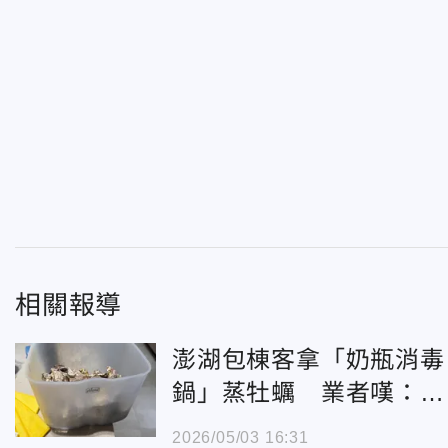
相關報導
澎湖包棟客拿「奶瓶消毒
鍋」蒸牡蠣 業者嘆：整
台報廢
2026/05/03 16:31