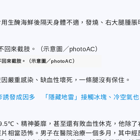
食用生醃海鮮後隔天身體不適，發燒、右大腿腫脹
回來截肢。（示意圖／photoAC）
肢因嚴重感染、缺血性壞死，一條腿沒有保住。
疹誘發成因多 「隱藏地雷」接觸冰塊、冷空氣也
9.5℃、精神萎靡，甚至還有敗血性休克，他除了
照片相當恐怖。男子在醫院治療一個多月，其中經