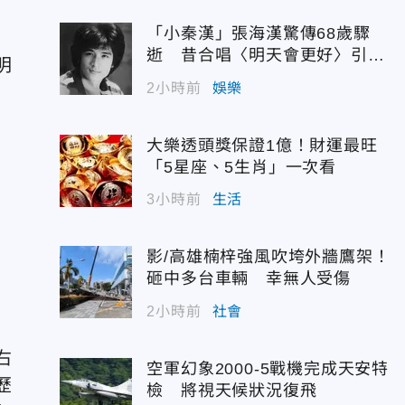
「小秦漢」張海漢驚傳68歲驟
逝 昔合唱〈明天會更好〉引追
明
憶
2小時前
娛樂
大樂透頭獎保證1億！財運最旺
「5星座、5生肖」一次看
3小時前
生活
影/高雄楠梓強風吹垮外牆鷹架！
砸中多台車輛 幸無人受傷
2小時前
社會
右
空軍幻象2000-5戰機完成天安特
歷
檢 將視天候狀況復飛