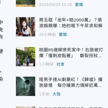
男
2024/09/23 10:19
要聞
周玉蔻「坐牢+賠2000萬」？張
中
淑娟親曝：她約喝下午茶求和解
免
20小時前
要聞
有
桃園85歲婦慘死家中！右臉被打
硬
爛「僅剩皮黏著」 斷裂拐杖揭
駭人現場
1小時前
社會
，
染
陸男手搓AI劇暴紅！《歸墟》播
放破億 每分鐘算力燒掉近萬台
幣
1天前
大陸