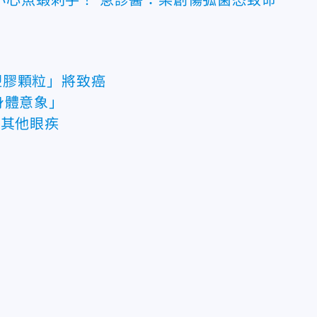
塑膠顆粒」將致癌
身體意象」
響其他眼疾