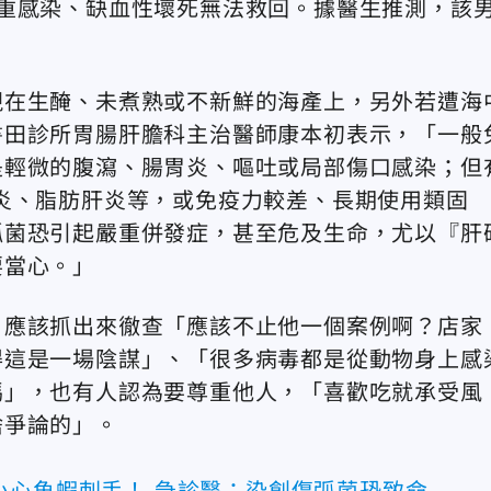
重感染、缺血性壞死無法救回。據醫生推測，該
現在生醃、未煮熟或不新鮮的海產上，另外若遭海
書田診所胃腸肝膽科主治醫師康本初表示，「一般
是輕微的腹瀉、腸胃炎、嘔吐或局部傷口感染；但
炎、脂肪肝炎等，或免疫力較差、長期使用類固
弧菌恐引起嚴重併發症，甚至危及生命，尤以『肝
要當心。」
，應該抓出來徹查「應該不止他一個案例啊？店家
得這是一場陰謀」、「很多病毒都是從動物身上感
嗎」，也有人認為要尊重他人，「喜歡吃就承受風
啥爭論的」。
小心魚蝦刺手！ 急診醫：染創傷弧菌恐致命