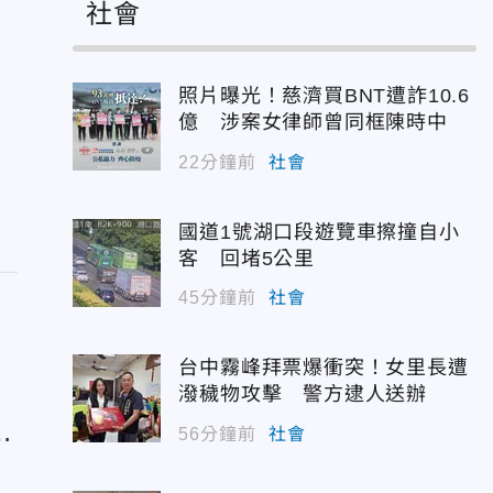
社會
照片曝光！慈濟買BNT遭詐10.6
億 涉案女律師曾同框陳時中
22分鐘前
社會
國道1號湖口段遊覽車擦撞自小
客 回堵5公里
45分鐘前
社會
台中霧峰拜票爆衝突！女里長遭
潑穢物攻擊 警方逮人送辦
：
56分鐘前
社會