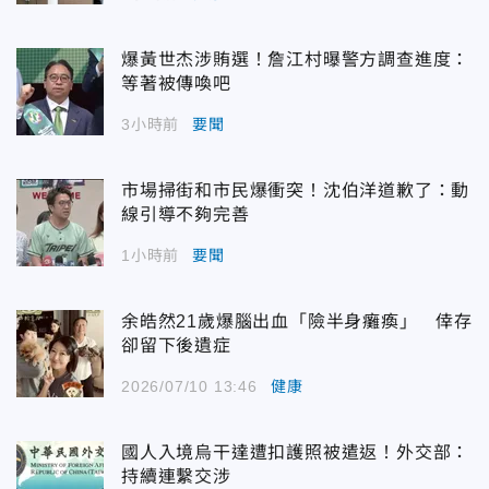
爆黃世杰涉賄選！詹江村曝警方調查進度：
等著被傳喚吧
3小時前
要聞
市場掃街和市民爆衝突！沈伯洋道歉了：動
線引導不夠完善
1小時前
要聞
余皓然21歲爆腦出血「險半身癱瘓」 倖存
卻留下後遺症
2026/07/10 13:46
健康
國人入境烏干達遭扣護照被遣返！外交部：
持續連繫交涉