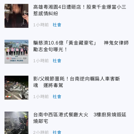
高雄粵湘園4日遭砸店！股東千金爆當小三
惹感情糾紛
1小時前
社會
騙慈濟10.6億「黃金藏豪宅」 神鬼女律師
勵志金句曝光！
1小時前
社會
影/父親節噩耗！台南逆向輾扁人車害斷
魂 運將毒駕
1小時前
社會
台南中西區港式餐廳大火 3樓廚房燒毀延
燒鄰宅
2小時前
社會