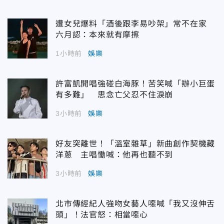
遭女兒爆料「酒後跟李易吵架」常不在家
六月認：本來就有摩擦
1小時前
娛樂
許富凱開唱強碰白海豚！苦笑喊「辦小巨蛋
有多難」 思念亡父忍不住淚崩
3小時前
娛樂
好友突離世！「溫室雜草」新曲創作契機藏
洋蔥 主唱慟喊：他再也聽不到
3小時前
娛樂
北市傳經紀人強吻女藝人噁喊「我又沒伸舌
頭」！法官怒：相當噁心