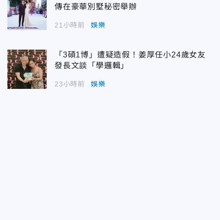
傳在豪華別墅秘密舉辦
21小時前
娛樂
「3碩1博」遭疑造假！姜厚任小24歲女友
發長文談「學邏輯」
23小時前
娛樂