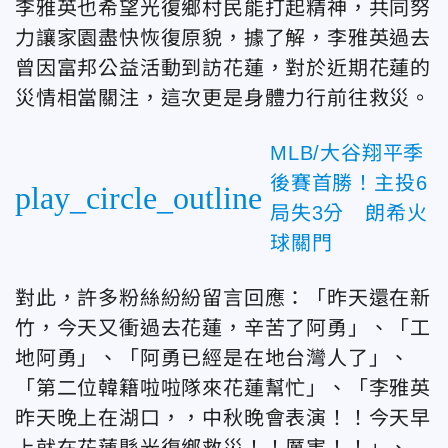
李雅英也希望光復鄉村民能打起精神，共同努
力讓家園盡快恢復原貌，據了解，李雅英過去
曾因富邦公益活動到訪花蓮，對於近期花蓮的
災情相當關注，這次更是身體力行前往救災。
MLB/大谷翔平季
後賽首勝！主投6
play_circle_outline
局失3分 朗希火
球關門
對此，許多粉絲紛紛留言回應：「昨天還在新
竹，今天又衝過去花蓮，辛苦了阿勇」、「工
地阿勇」、「阿勇已經是在地台灣人了」、
「第二位韓籍啦啦隊來花蓮幫忙」、「李雅英
昨天晚上在湖口，，中秋晚會表演！！今天早
上就在花蓮縣光復鄉救災！！厲害！！」、