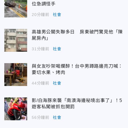
位急調怪手
20分鐘前
社會
高雄男公關失聯多日 房東破門驚見他「陳
屍房內」
31分鐘前
社會
與女友吵架喝爛醉！台中男蹲路邊亮刀喊：
要切水果、烤肉
44分鐘前
社會
影/白海豚來襲「南澳海邊秘境出事了」！5
遊客私闖被抓包開罰
56分鐘前
社會