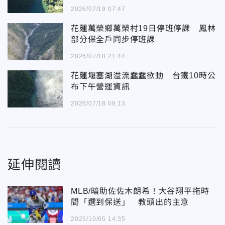
2026/07/19 07:47
花蓮萬榮鄉萬榮村19日停班停課 鳳林
部分保全戶同步停班課
2026/07/18 21:44
花蓮堰塞湖溢流蠢蠢欲動 台鐵10時公
布下午營運資訊
2026/07/18 08:13
延伸閱讀
MLB/暗助佐佐木朗希！大谷翔平拖時
間「選到保送」 教頭出的主意
2025/10/05 14:35