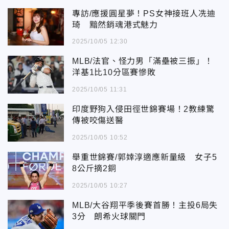
專訪/應援圓星夢！PS女神接班人冼迪
琦 黯然銷魂港式魅力
2025/10/05 12:30
MLB/法官、怪力男「滿壘被三振」！
洋基1比10分區賽慘敗
2025/10/05 11:31
印度野狗入侵田徑世錦賽場！2教練驚
傳被咬傷送醫
2025/10/05 10:52
舉重世錦賽/郭婞淳適應新量級 女子5
8公斤摘2銅
2025/10/05 10:27
MLB/大谷翔平季後賽首勝！主投6局失
3分 朗希火球關門