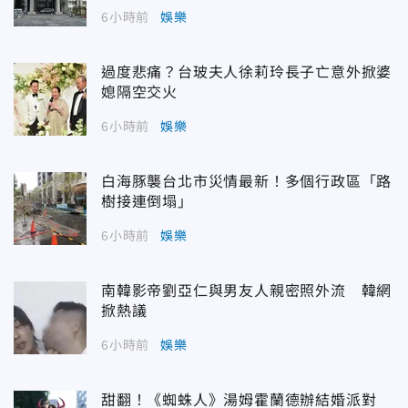
6小時前
娛樂
過度悲痛？台玻夫人徐莉玲長子亡意外掀婆
媳隔空交火
6小時前
娛樂
白海豚襲台北市災情最新！多個行政區「路
樹接連倒塌」
6小時前
娛樂
南韓影帝劉亞仁與男友人親密照外流 韓網
掀熱議
6小時前
娛樂
甜翻！《蜘蛛人》湯姆霍蘭德辦結婚派對