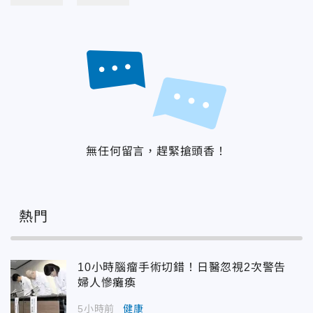
無任何留言，趕緊搶頭香！
熱門
10小時腦瘤手術切錯！日醫忽視2次警告
婦人慘癱瘓
5小時前
健康