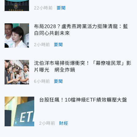
22小時前
要聞
布局2028？盧秀燕跨黨派力挺陳清龍：藍
白同心共創未來
2小時前
要聞
沈伯洋市場掃街爆衝突！「幕僚嗆民眾」影
片曝光 網全炸鍋
6小時前
要聞
台股狂飆！10檔神級ETF績效輾壓大盤
2小時前
財經