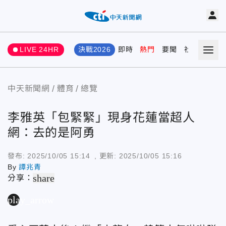
LIVE 24HR
決戰2026
即時
熱門
要聞
社會
娛樂
中天新聞網
體育
總覽
李雅英「包緊緊」現身花蓮當超人
網：去的是阿勇
發布:
2025/10/05 15:14
, 更新:
2025/10/05 15:16
By
譚兆青
share
分享：
play_arrow