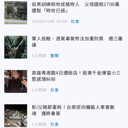
役男訓練倒地成植物人 父母國賠2700萬
遭駁「時效已過」
2026/07/09 10:00
社會
軍人投敵、酒駕毒駕修法加重刑責 週三審
議
5小時前
要聞
高雄粵湘園4日遭砸店！股東千金爆當小三
惹感情糾紛
1小時前
社會
影/父親節噩耗！台南逆向輾扁人車害斷
魂 運將毒駕
1小時前
社會