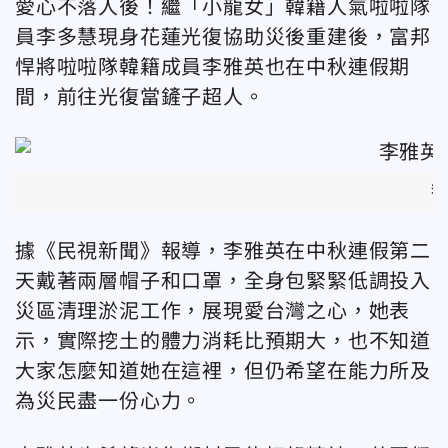
愛心不落人後！繼「小龍女」韓籍人氣啦啦隊
員李多慧現身花蓮光復協助災後重建後，富邦
悍將啦啦隊韓籍成員李雅英也在中秋連假期
間，前往光復當鏟子超人。
李
據《民視新聞》報導，李雅英在中秋連假第二
天戴著兩層帽子和口罩，全身包緊緊低調投入
災區清理淤泥工作，展現愛台灣之心，她表
示，實際挖土的體力消耗比預期大，也不知道
大家怎麼知道她在這裡，但仍希望在能力所及
為災民盡一份心力。