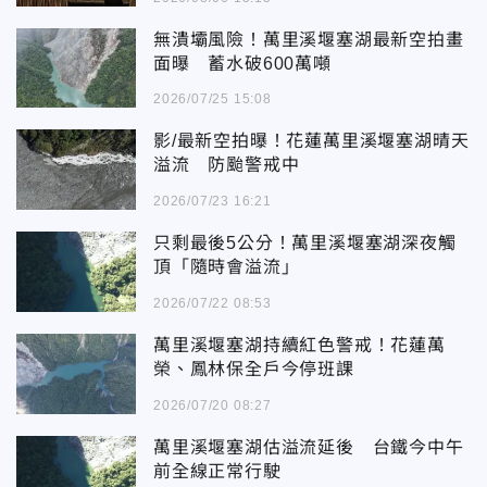
無潰壩風險！萬里溪堰塞湖最新空拍畫
面曝 蓄水破600萬噸
2026/07/25 15:08
影/最新空拍曝！花蓮萬里溪堰塞湖晴天
溢流 防颱警戒中
2026/07/23 16:21
只剩最後5公分！萬里溪堰塞湖深夜觸
頂「隨時會溢流」
2026/07/22 08:53
萬里溪堰塞湖持續紅色警戒！花蓮萬
榮、鳳林保全戶今停班課
2026/07/20 08:27
萬里溪堰塞湖估溢流延後 台鐵今中午
前全線正常行駛