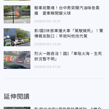
驗車前驚魂！台中男突聞汽油味急靠
邊 愛車瞬間變火球
2026/07/25 10:37
影/國3休旅車撞大車「駕駛燒死」！驚
傳親友脫口：早就叫他找代駕
2026/07/24 15:29
烈火一路吞沒！國1「車陷火海、生死
狀況暫不明」
2026/07/19 07:53
延伸閱讀