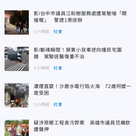
影/台中市議員江和樹服務處遭駕駛嗆「開
槍喔」 警逮1男送辦
1小時前
社會
影/斷魂瞬間！屏東小貨車逆向撞民宅圍
牆 駕駛送醫傷重不治
1小時前
社會
濃煙直竄！沙鹿水電行陷火海 72歲阿嬤一
度受困
2小時前
社會
疑涉原鄉工程貪污弊案 高雄市議員范織欽
遭聲押