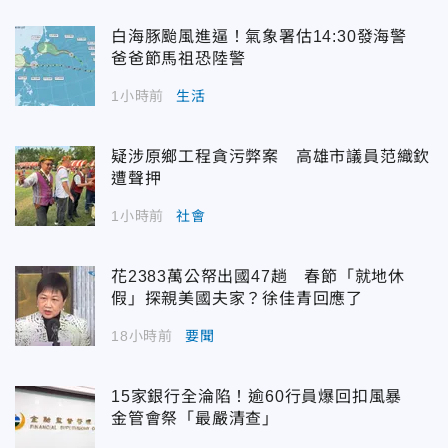
白海豚颱風進逼！氣象署估14:30發海警
爸爸節馬祖恐陸警
1小時前
生活
疑涉原鄉工程貪污弊案 高雄市議員范織欽
遭聲押
1小時前
社會
花2383萬公帑出國47趟 春節「就地休
假」探親美國夫家？徐佳青回應了
18小時前
要聞
15家銀行全淪陷！逾60行員爆回扣風暴
金管會祭「最嚴清查」