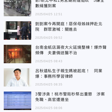
影/新北中和1男宮廟前遭追砍 5嫌全
數緝獲到案
2025/04/25 12:51
剴剴案今再開庭！惡保母姊妹押赴北
院 群眾激喊：關進去
2025/04/25 09:52
台南金紙店漏夜大火延燒整棟！爆炸聲
頻傳 夫妻倆送醫不治
2025/04/25 08:43
呂秋遠私生子親生媽被起底！ 同業
爆：事務所學習律師
2025/04/25 08:35
3警涉貪！桃市警局秒祭出重懲 涉案
免職、高官遭連坐
2025/04/25 08:06