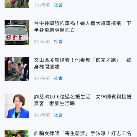
1小時前
社會
台中神岡恐怖車禍！婦人遭大貨車撞飛 下
半身重創明顯死亡
3小時前
社會
文山區凌晨槍響！他毒駕「篩完才跑」 藏
身梯間遭逮
4小時前
社會
詐慈濟10.6億過名媛生活！女律師賓利接送
賓客 奢豪生活曝
4小時前
社會
詐騙女律師「寄生慈濟」手法曝！打志工名