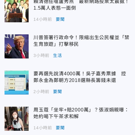
賴清德狂嗆盧秀燕 最新網路投票太震撼！
1.5萬人表態一面倒
14小時前
要聞
川普簽署行政命令！限縮出生公民權並「禁
生育旅遊」打擊移民
3小時前
生活
要再選先說清4000萬！吳子嘉秀票據 控
鄭永金為鄭朝方2018選縣長籌錢未還
2小時前
要聞
周玉蔻「坐牢+賠2000萬」？張淑娟親曝：
她約喝下午茶求和解
14小時前
要聞