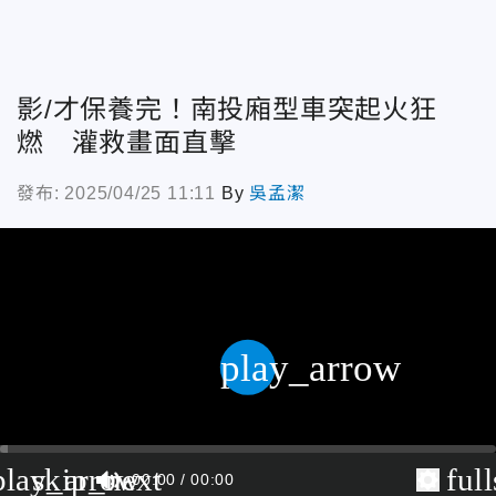
影/才保養完！南投廂型車突起火狂
燃 灌救畫面直擊
發布: 2025/04/25 11:11
By
吳孟潔
play_arrow
play_arrow
skip_next
ful
00:00
00:00