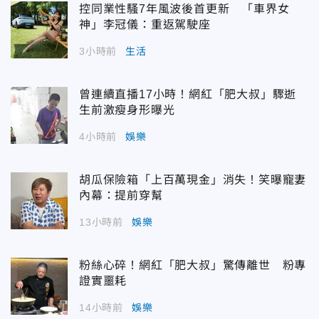
控同業性騷7年風波後首更新 「車界女
神」李冠儀：重返駕駛座
3小時前
生活
曾連續直播17小時！網紅「肥大叔」驟逝
生前激瘦身形曝光
4小時前
娛樂
胡瓜保險箱「上百萬現金」消失！笑曝寵妻
內幕：提前穿幫
13小時前
娛樂
粉絲心碎！網紅「肥大叔」驚傳離世 粉專
證實噩耗
14小時前
娛樂