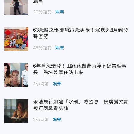
震驚
20分鐘前
娛樂
63歲關之琳爆戀27歲男模！沉默3個月親發
聲否認
48分鐘前
娛樂
6年舊怨爆發！田路路轟曹雨婷不配當理事
長 點名姜厚任站出來
2小時前
娛樂
禾浩辰新劇遭「水刑」險窒息 暴瘦變文青
被打到鼻青臉腫
2小時前
娛樂