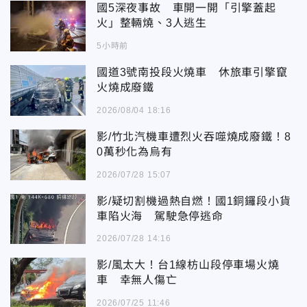
國5深夜事故 車開一開「引擎蓋起
火」整輛燒、3人逃生
5小時前
國道3號南投段火燒車 休旅車引擎竄
火燒成廢鐵
2026/08/04 18:16
影/竹北汽機車遭烈火吞噬燒成廢鐵！8
0萬秒化為烏有
2026/07/28 15:07
影/疑切割機過熱自燃！國1銅鑼段小貨
車陷火海 駕駛急停逃命
2026/07/28 14:16
影/風太大！台1線枋山段停車場火燒
車 幸無人傷亡
2026/07/25 11:46