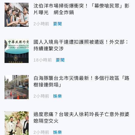
沈伯洋市場掃街爆衝突！「幕僚嗆民眾」影
片曝光 網全炸鍋
2小時前
要聞
國人入境烏干達遭扣護照被遣返！外交部：
持續連繫交涉
18小時前
要聞
白海豚襲台北市災情最新！多個行政區「路
樹接連倒塌」
2小時前
娛樂
過度悲痛？台玻夫人徐莉玲長子亡意外掀婆
媳隔空交火
2小時前
娛樂