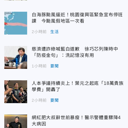
白海豚颱風逼近！桃園復興區緊急宣布停班
課 今颱風假地區一次看
2小時前
生活
慈濟遭詐綠喊藍白道歉 徐巧芯列陳時中
「防疫金句」：洗記憶沒有用
1小時前
要聞
人本爭議持續炎上！葉元之起底「18萬貴族
學費」開轟了
2小時前
要聞
網紅肥大叔辭世前暴瘦！醫示警體重驟降4
大病因