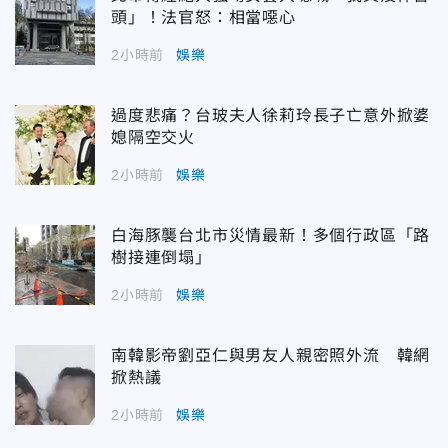
頭」！法官怒：相當噁心
2小時前
娛樂
過度悲痛？台玻夫人徐莉玲長子亡意外掀婆
媳隔空交火
2小時前
娛樂
白海豚襲台北市災情最新！多個行政區「路
樹接連倒塌」
2小時前
娛樂
南韓影帝劉亞仁與男友人親密照外流 韓網
掀熱議
2小時前
娛樂