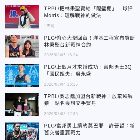
TPBL/把林秉聖賣給「隔壁棚」 球評
Morris：理解戰神的做法
1天前
PLG/偷心大聖回台！洋基工程宣布買斷
林秉聖台新戰神合約
2026/08/05 16:24
PLG/上個月才求婚成功！富邦勇士3Q
「國民姐夫」吳永盛
2026/08/04 16:15
TPBL/吳志鍇加盟台新戰神！放棄領航
猿 點名最想交手賀丹
2026/08/03 12:35
PLG/富邦勇士續約莫巴耶 許晉哲：新
舊交替重要戰力