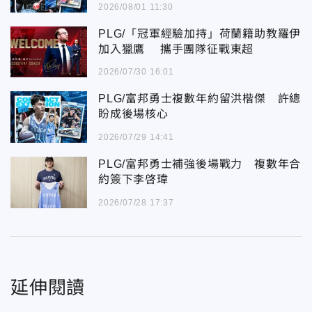
2026/08/01 11:30
PLG/「冠軍經驗加持」荷蘭籍助教羅伊
加入獵鷹 攜手團隊征戰東超
2026/07/30 16:01
PLG/富邦勇士複數年約留洪楷傑 許總
盼成後場核心
2026/07/29 14:41
PLG/富邦勇士補強後場戰力 複數年合
約簽下李啓瑋
2026/07/28 17:37
延伸閱讀