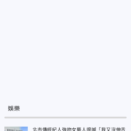
娛樂
北市傳經紀人強吻女藝人噁喊「我又沒伸舌