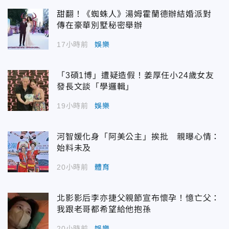
甜翻！《蜘蛛人》湯姆霍蘭德辦結婚派對
傳在豪華別墅秘密舉辦
17小時前
娛樂
「3碩1博」遭疑造假！姜厚任小24歲女友
發長文談「學邏輯」
19小時前
娛樂
河智媛化身「阿美公主」挨批 親曝心情：
始料未及
20小時前
體育
北影影后李亦捷父親節宣布懷孕！憶亡父：
我跟老哥都希望給他抱孫
20小時前
娛樂