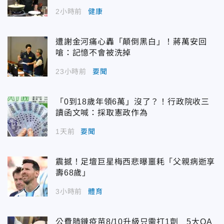
2小時前
健康
遭謝金河痛心轟「顛倒黑白」！蔣萬安回
嗆：記憶不會被洗掉
23小時前
要聞
「0到18歲年領6萬」沒了？！行政院收三
讀函文喊：採取憲政作為
1天前
要聞
震撼！足壇巨星梅西悲曝噩耗「父親病逝享
壽68歲」
3小時前
體育
公費肺鏈疫苗8/10升級只需打1劑 5大QA