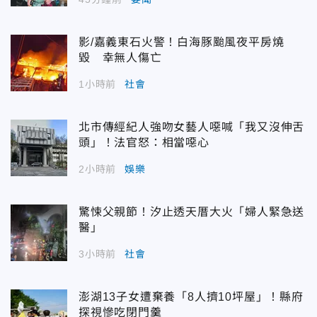
影/嘉義東石火警！白海豚颱風夜平房燒
毀 幸無人傷亡
1小時前
社會
北市傳經紀人強吻女藝人噁喊「我又沒伸舌
頭」！法官怒：相當噁心
2小時前
娛樂
驚悚父親節！汐止透天厝大火「婦人緊急送
醫」
3小時前
社會
澎湖13子女遭棄養「8人擠10坪屋」！縣府
探視慘吃閉門羹