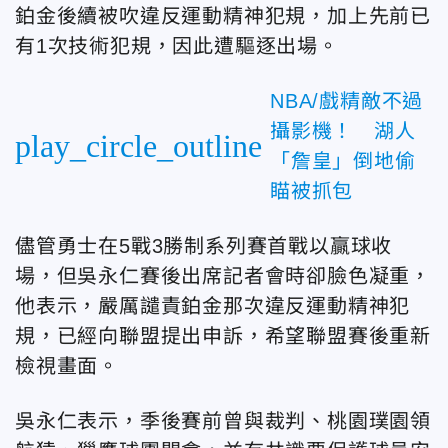
鉑金後續被吹違反運動精神犯規，加上先前已
有1次技術犯規，因此遭驅逐出場。
NBA/戲精敵不過
攝影機！ 湖人
play_circle_outline
「詹皇」倒地偷
瞄被抓包
儘管勇士在5戰3勝制系列賽首戰以贏球收
場，但吳永仁賽後出席記者會時卻臉色凝重，
他表示，嚴厲譴責鉑金那次違反運動精神犯
規，已經向聯盟提出申訴，希望聯盟賽後重新
檢視畫面。
吳永仁表示，季後賽前曾與裁判、桃園璞園領