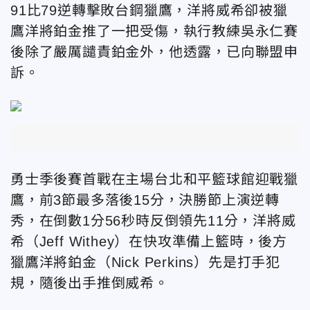
91比79逆轉擊敗台鋼獵鷹，洋將威希卻被獵
鷹洋將鉑金推了一把受傷，執行教練吳永仁賽
後除了嚴厲譴責鉑金外，他透露，已向聯盟申
訴。
勇士季後賽首戰在主場台北和平籃球館迎戰獵
鷹，前3節最多落後15分，決勝節上演逆轉
秀，在倒數1分56秒時反倒領先11分，洋將威
希（Jeff Withey）在快攻準備上籃時，後方
獵鷹洋將鉑金（Nick Perkins）先是打手犯
規，隨後出手推倒威希。