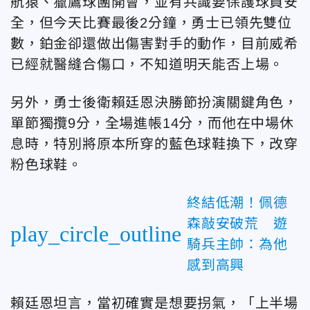
航猿、獵鷹球團開會，並有共識要保護球員安
全，但今天比賽最後2分鐘，勇士已領先雙位
數，鉑金卻還做出傷害對手的動作，目前威希
已經就醫縫合傷口，不知道明天能否上場。
另外，勇士後衛賴廷恩決勝節扮演關鍵角色，
單節獨攬9分，全場進帳14分，而他在中場休
息時，特別將原本所穿的藍色球鞋換下，改穿
粉色球鞋。
終結低潮！佩德
森敲安破荒 遊
play_circle_outline
騎兵主帥：為他
感到高興
賴廷恩坦言，當初確實是想要拐氣，「上半場