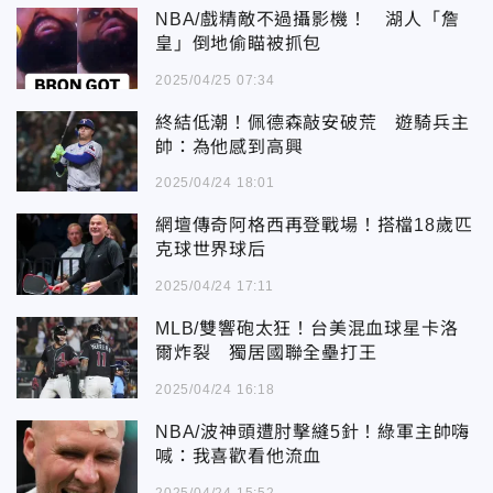
NBA/戲精敵不過攝影機！ 湖人「詹
皇」倒地偷瞄被抓包
2025/04/25 07:34
終結低潮！佩德森敲安破荒 遊騎兵主
帥：為他感到高興
2025/04/24 18:01
網壇傳奇阿格西再登戰場！搭檔18歲匹
克球世界球后
2025/04/24 17:11
MLB/雙響砲太狂！台美混血球星卡洛
爾炸裂 獨居國聯全壘打王
2025/04/24 16:18
NBA/波神頭遭肘擊縫5針！綠軍主帥嗨
喊：我喜歡看他流血
2025/04/24 15:52