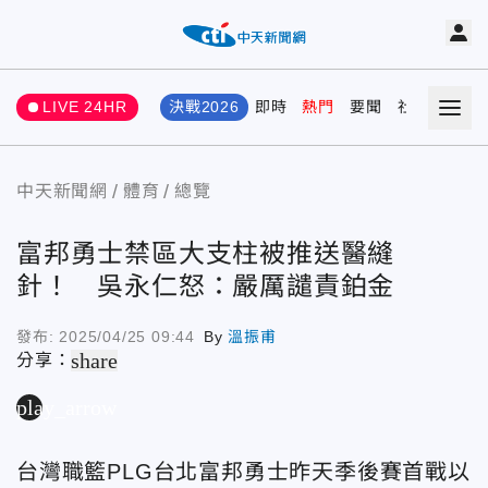
LIVE 24HR
決戰2026
即時
熱門
要聞
社會
娛樂
中天新聞網
體育
總覽
富邦勇士禁區大支柱被推送醫縫
針！ 吳永仁怒：嚴厲譴責鉑金
發布:
2025/04/25 09:44
By
溫振甫
share
分享：
play_arrow
台灣職籃PLG台北富邦勇士昨天季後賽首戰以