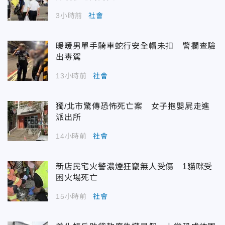
3小時前
社會
暖暖男單手騎車蛇行安全帽未扣 警攔查驗
出毒駕
13小時前
社會
獨/北市驚傳恐怖死亡案 女子抱嬰屍走進
派出所
14小時前
社會
新店民宅火警濃煙狂竄無人受傷 1貓咪受
困火場死亡
15小時前
社會