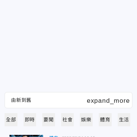
全部
即時
要聞
社會
娛樂
體育
生活