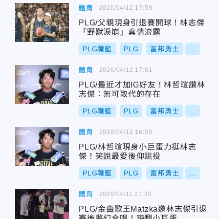
體育
2026/04/12 17:59
PLG/父親現身引退賽開球！林志傑
「野獸淚崩」真情流露
PLG職籃
PLG
富邦勇士
...
體育
2026/04/12 17:01
PLG/最近才加IG好友！林哲瑄讚林
志傑：無可取代的存在
PLG職籃
PLG
富邦勇士
...
體育
2026/04/12 16:59
PLG/林哲瑄現身小巨蛋力挺林志
傑！笑說最愛後仰跳投
PLG職籃
PLG
富邦勇士
...
體育
2026/04/11 21:38
PLG/金曲歌王Matzka邀林志傑引退
賽後夢幻合唱！嗨翻小巨蛋