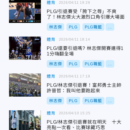
體育
2026/04/11 19:29
PLG/引退賽受「胯下之辱」不爽
了！林志傑火大激烈口角引爆大場面
林志傑
PLG
PLG職籃
...
體育
2026/04/11 18:14
PLG/還要引退嗎? 林志傑開賽連得1
1分嗨翻全場
林志傑
PLG
PLG職籃
...
體育
2026/04/11 17:19
PLG/林志傑引退賽！富邦勇士主帥
許晉哲：我叫他要跑起來
林志傑
PLG
PLG職籃
...
體育
2026/04/10 15:25
PLG/林志傑引退賽就在明天 十大
亮點一次看、比賽球藏巧思