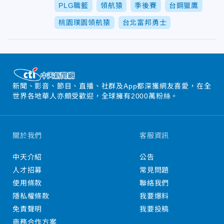
PLG職籃
領航猿
季後賽
台鋼獵鷹
桃園璞園領航猿
台北富邦勇士
新聞、影音、節目、直播、社群及App都深獲網友喜愛，在全
世界各地華人亦頗受歡迎，全球擁有2000萬粉絲。
關於我們
客服資訊
中天介紹
公告
人才招募
常見問題
使用條款
聯絡我們
隱私權條款
我要爆料
免責聲明
我要投稿
商務合作方案