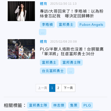
體育
2025/11/30 11:13
專訪/大哥回來了！李晧禎：以為粉
絲會忘記我 曝決定回歸轉折
李晧禎
富邦勇士
Fubon Angels
...
體育
2025/11/08 20:08
PLG/半獸人烙跑也沒差！台鋼獵鷹
「單洋將」狂虐富邦勇士36分
富邦勇士
富邦勇士隊
台北富邦勇士
...
上一頁
1
2
下一頁
相關標籤：
富邦勇士隊
林志傑
售票
PLG