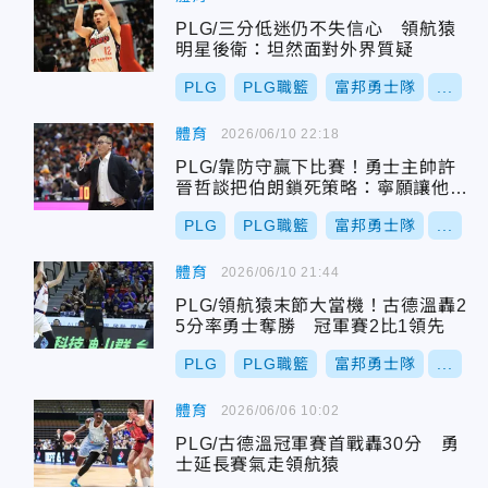
PLG/三分低迷仍不失信心 領航猿
明星後衛：坦然面對外界質疑
PLG
PLG職籃
富邦勇士隊
...
體育
2026/06/10 22:18
PLG/靠防守贏下比賽！勇士主帥許
晉哲談把伯朗鎖死策略：寧願讓他在
禁區拿兩分
PLG
PLG職籃
富邦勇士隊
...
體育
2026/06/10 21:44
PLG/領航猿末節大當機！古德溫轟2
5分率勇士奪勝 冠軍賽2比1領先
PLG
PLG職籃
富邦勇士隊
...
體育
2026/06/06 10:02
PLG/古德溫冠軍賽首戰轟30分 勇
士延長賽氣走領航猿