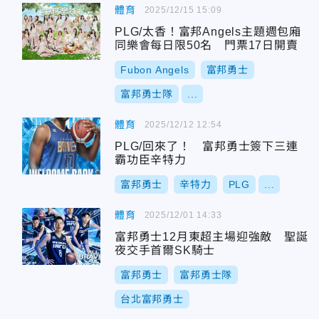
體育
2025/12/15 15:09
PLG/太香！富邦Angels主題週包廂
同樂會每日限50名 門票17日開賣
Fubon Angels
富邦勇士
富邦勇士隊
...
體育
2025/12/12 12:54
PLG/回來了！ 富邦勇士簽下三連
霸功臣辛特力
富邦勇士
辛特力
PLG
...
體育
2025/12/01 14:33
富邦勇士12月東超主場迎強敵 聖誕
夜交手首爾SK騎士
富邦勇士
富邦勇士隊
台北富邦勇士