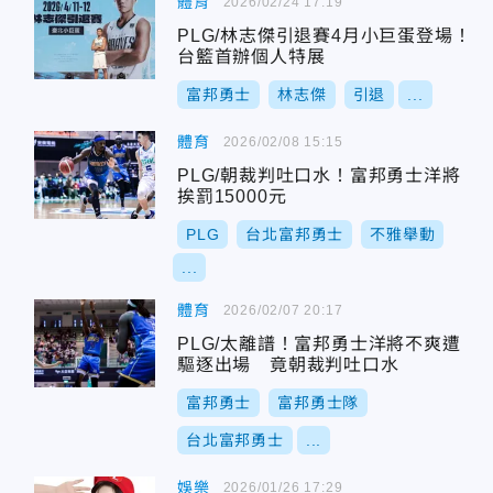
體育
2026/02/24 17:19
PLG/林志傑引退賽4月小巨蛋登場！
台籃首辦個人特展
富邦勇士
林志傑
引退
...
體育
2026/02/08 15:15
PLG/朝裁判吐口水！富邦勇士洋將
挨罰15000元
PLG
台北富邦勇士
不雅舉動
...
體育
2026/02/07 20:17
PLG/太離譜！富邦勇士洋將不爽遭
驅逐出場 竟朝裁判吐口水
富邦勇士
富邦勇士隊
台北富邦勇士
...
娛樂
2026/01/26 17:29