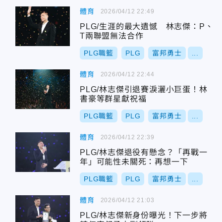
體育
2026/04/12 22:49
PLG/生涯的最大遺憾 林志傑：P、
T兩聯盟無法合作
PLG職籃
PLG
富邦勇士
...
體育
2026/04/12 22:44
PLG/林志傑引退賽淚灑小巨蛋！林
書豪等群星獻祝福
PLG職籃
PLG
富邦勇士
...
體育
2026/04/12 22:39
PLG/林志傑退役有懸念？「再戰一
年」可能性未關死：再想一下
PLG職籃
PLG
富邦勇士
...
體育
2026/04/12 21:03
PLG/林志傑新身份曝光！下一步將