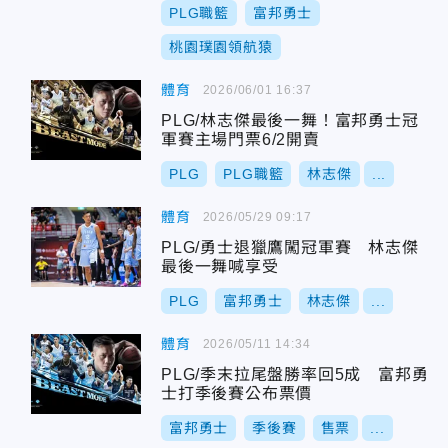
PLG職籃
富邦勇士
桃園璞園領航猿
體育
2026/06/01 16:37
PLG/林志傑最後一舞！富邦勇士冠
軍賽主場門票6/2開賣
PLG
PLG職籃
林志傑
...
體育
2026/05/29 09:17
PLG/勇士退獵鷹闖冠軍賽 林志傑
最後一舞喊享受
PLG
富邦勇士
林志傑
...
體育
2026/05/11 14:34
PLG/季末拉尾盤勝率回5成 富邦勇
士打季後賽公布票價
富邦勇士
季後賽
售票
...