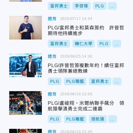
富邦勇士
李啓瑋
PLG
...
體育
2026/07/17 14:44
PLG/富邦勇士和莫森簽約 許晉哲
期待他持續進步
富邦勇士
輔仁大學
PLG
...
體育
2026/06/25 14:30
PLG/許晉哲簽複數年約！續任富邦
勇士領隊兼總教練
PLG
PLG職籃
富邦勇士
...
體育
2026/06/18 22:08
PLG/盧峻翔、米爾納聯手飆分 領
航猿擊潰勇士完成二連霸
PLG
PLG職籃
領航猿
...
體育
2026/06/10 22:45