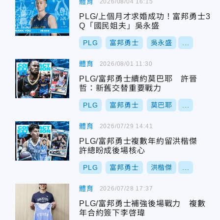
體育
2026/08/04 16:15
PLG/上個月才求婚成功！富邦勇士3
Q「國民姐夫」吳永盛
PLG
富邦勇士
吳永盛
...
體育
2026/08/01 11:30
PLG/富邦勇士續約莫巴耶 許晉
哲：新舊交替重要戰力
PLG
富邦勇士
莫巴耶
...
體育
2026/07/29 14:41
PLG/富邦勇士複數年約留洪楷傑
許總盼成後場核心
PLG
富邦勇士
洪楷傑
...
體育
2026/07/28 17:37
PLG/富邦勇士補強後場戰力 複數
年合約簽下李啓瑋