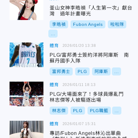
釜山女神李晧禎「人生第一次」獻台
灣 過年計畫曝光
李晧禎
Fubon Angels
啦啦隊
...
體育
2026/01/20 13:38
PLG/富邦勇士簽約洋將阿庫斯 南
蘇丹國手入隊
富邦勇士
PLG
阿庫斯
...
體育
2026/01/11 18:13
PLG/大場面來了！多球員爆亂鬥
林志傑等人被驅逐出場
林志傑
PLG
PLG職籃
...
體育
2026/01/07 15:31
專訪/Fubon Angels林沁出單曲