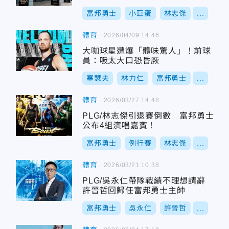
富邦勇士
小巨蛋
林志傑
...
體育
2026/04/09 14:46
大咖球星遭爆「體味驚人」！前球
員：吸太大口恐昏厥
塞瑟夫
林力仁
富邦勇士
...
體育
2026/03/27 14:48
PLG/林志傑引退賽倒數 富邦勇士
公布4組演唱嘉賓！
富邦勇士
例行賽
林志傑
...
體育
2026/03/21 10:38
PLG/吳永仁帶隊戰績不理想請辭
許晉哲回歸任富邦勇士主帥
富邦勇士
吳永仁
許晉哲
...