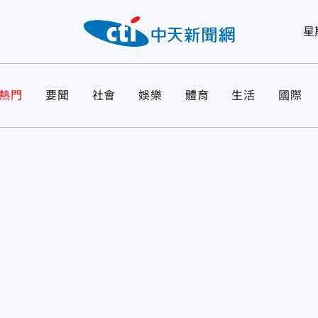
星
熱門
要聞
社會
娛樂
體育
生活
國際