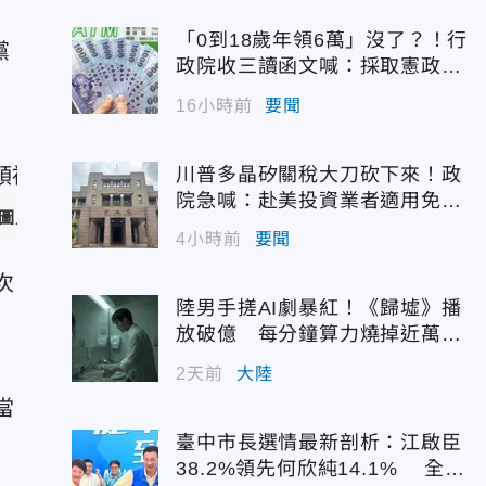
「0到18歲年領6萬」沒了？！行
黨
政院收三讀函文喊：採取憲政作
為
16小時前
要聞
川普多晶矽關稅大刀砍下來！政
院急喊：赴美投資業者適用免稅
圖／中天新聞)
配額
4小時前
要聞
次
陸男手搓AI劇暴紅！《歸墟》播
放破億 每分鐘算力燒掉近萬台
幣
2天前
大陸
當
臺中市長選情最新剖析：江啟臣
38.2%領先何欣純14.1% 全世