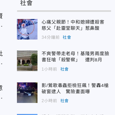
社會
賢
心痛父親節！中和媳婦遭殺害
瑩
慈父「赴靈堂聊天」惹鼻酸
34分鐘前
社會
批
不爽警帶走老母！基隆男兩度臉
書狂嗆「殺警察」 遭判8月
國
1小時前
社會
影/鶯歌毒蟲拒檢狂飆！警轟4槍
意
破窗逮人 驚險畫面曝
：
2小時前
社會