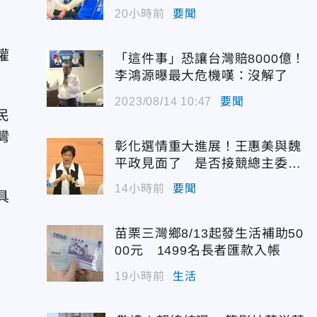
代支持度全面居首
20小時前
要聞
權
「這件事」恐讓台灣賠8000億！
李鴻源曝最大危機嘆：沒解了
2023/08/14 10:47
要聞
民
灣
彰化選情重大進展！王惠美與魏
平政見面了 是否接競總主委態
度曝光
14小時前
要聞
具
苗栗三灣鄉8/13起發生活補助50
00元 1499名長者匯款入帳
19小時前
生活
，