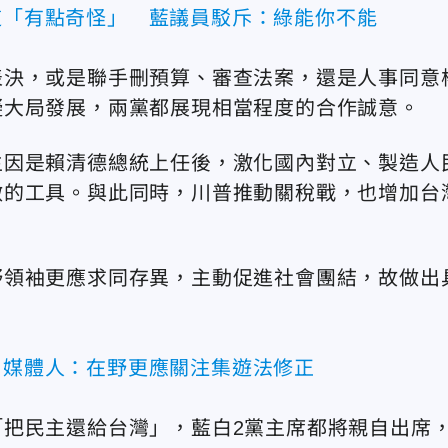
凱道「有點奇怪」 藍議員駁斥：綠能你不能
表決，或是聯手刪預算、審查法案，還是人事同意
礙大局發展，兩黨都展現相當程度的合作誠意。
主因是賴清德總統上任後，激化國內對立、製造人
敵的工具。與此同時，川普推動關稅戰，也增加台
野領袖更應求同存異，主動促進社會團結，故做出
？媒體人：在野更應關注集遊法修正
把民主還給台灣」，藍白2黨主席都將親自出席