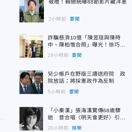
敬禮！賴總統曝88節影片藏洋蔥
2小時前
要聞
詐騙慈濟10億「陳昱瑄與陳時
中、陳柏惟合照」曝光！徐巧芯
震撼出手
18小時前
要聞
兒少帳戶在野版三讀送府院 政
院放話：將採憲政作為反制
5小時前
要聞
「小秦漢」張海漢驚傳68歲驟
逝 昔合唱〈明天會更好〉引追
憶
20小時前
娛樂