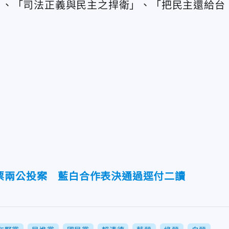
」、「司法正義與民主之捍衛」、「把民主還給台
票兩公投案 藍白合作表決通過逕付二讀