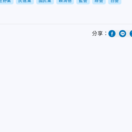
在野黨
民進黨
國民黨
賴清德
藍營
綠營
白營
分享：