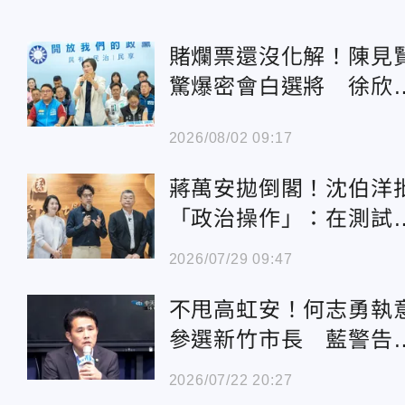
賭爛票還沒化解！陳見
驚爆密會白選將 徐欣
回應了
2026/08/02 09:17
蔣萬安拋倒閣！沈伯洋
「政治操作」：在測試
民黨內實力
2026/07/29 09:47
不甩高虹安！何志勇執
參選新竹市長 藍警告
違紀就依黨紀處理
2026/07/22 20:27