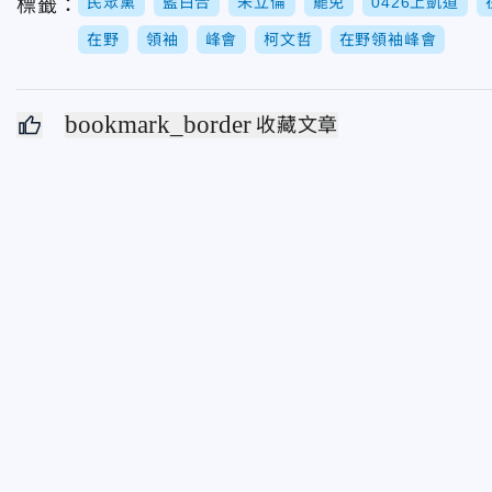
民眾黨
藍白合
朱立倫
罷免
0426上凱道
標籤：
在野
領袖
峰會
柯文哲
在野領袖峰會
bookmark_border
收藏文章