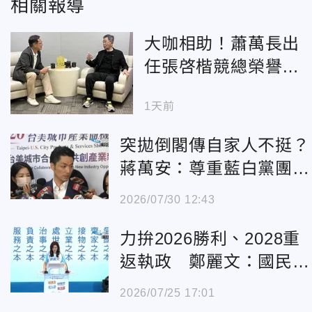
相關報導
大咖相助！蕭萬長出
任張啓楷競總榮譽主
委 贈「珍藏30年限
1天前
量錶」
突拋倒閣傳自家人不挺？
蔣萬安：尊重藍白黨團決
定
2026/07/30 12:43
力拚2026勝利、2028重
返執政 鄭麗文：國民黨
要成為台灣政治台積電
2026/07/25 17:01