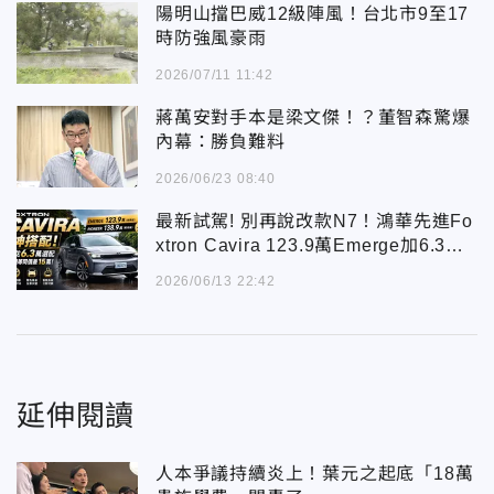
陽明山擋巴威12級陣風！台北市9至17
時防強風豪雨
2026/07/11 11:42
蔣萬安對手本是梁文傑！？董智森驚爆
內幕：勝負難料
2026/06/23 08:40
最新試駕! 別再說改款N7！鴻華先進Fo
xtron Cavira 123.9萬Emerge加6.3萬
配備直逼138.9萬Pioneer
2026/06/13 22:42
延伸閱讀
人本爭議持續炎上！葉元之起底「18萬