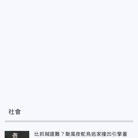
社會
比抓賊還難？颱風夜鴕鳥逃家撞凹引擎蓋