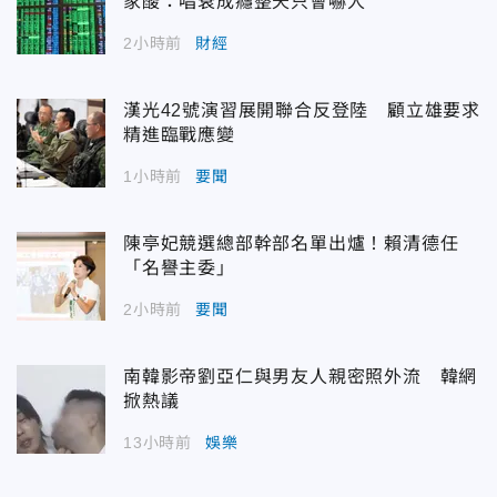
家酸：唱衰成癮整天只會嚇人
2小時前
財經
漢光42號演習展開聯合反登陸 顧立雄要求
精進臨戰應變
1小時前
要聞
陳亭妃競選總部幹部名單出爐！賴清德任
「名譽主委」
2小時前
要聞
南韓影帝劉亞仁與男友人親密照外流 韓網
掀熱議
13小時前
娛樂