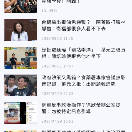
貴族學費」開轟了
13小時前
台糖驗出毒油免通報？ 陳菁徽打臉林
靜儀：衛福部很多人看不下去
2026/08/03 11:55
綠批羅廷瑋「罰站李洋」 葉元之曝真
相：陳培瑜使眼色他才坐下
2026/08/01 14:57
政府決策又黑箱？食藥署專家會議無影
音記錄 葉元之批：出問題難追究
2026/07/29 21:28
網軍反串政治操作？徐欣瑩辦公室提
醒：勿被特定訊息引導
2026/07/29 16:51