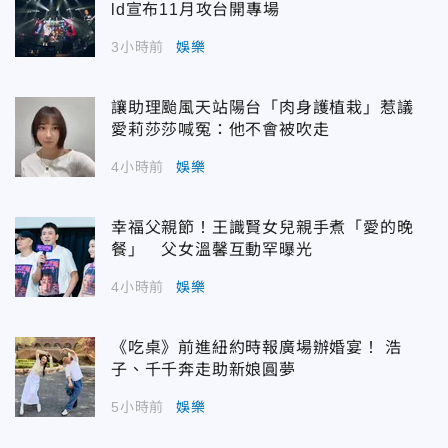
ld宣布11月攻台開專場
3小時前
娛樂
讓助理颱風天站陽台「肉身護植栽」惹議
愛莉莎莎喊冤：他不會被吹走
4小時前
娛樂
幸福父親節！王識賢女兒親手煮「愛的晚
餐」 父女溫馨互動罕曝光
4小時前
娛樂
《吃桌》前進紐約時報廣場辦婚宴！ 浩
子、千千奔走助新娘圓夢
5小時前
娛樂