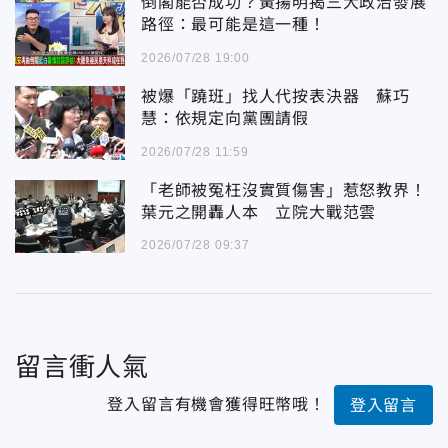
倒閣能否成功？黃揚明揭三大政治發展
路徑：最可能是這一種！
2026/07/28 19:00
被爆「蹺班」找人代按表決器 蘇巧
慧：依規定向黨團請假
2026/07/28 11:59
「老師被冤枉沒實質傷害」惹怒教界！
葉元之開轟人本 立院大戰范雲
2026/07/28 09:37
留言衝人氣
登入留言有機會獲得旺幣哦！
登入留言