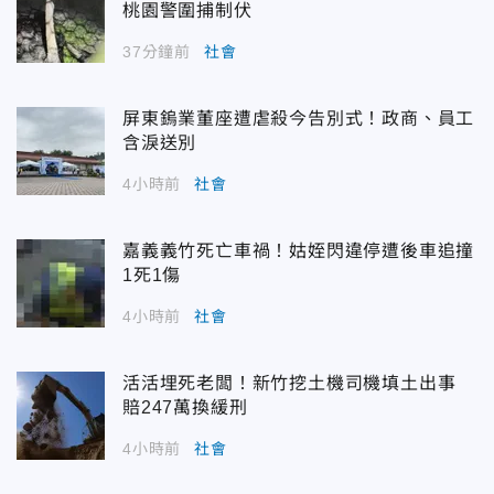
桃園警圍捕制伏
37分鐘前
社會
屏東鎢業董座遭虐殺今告別式！政商、員工
含淚送別
4小時前
社會
嘉義義竹死亡車禍！姑姪閃違停遭後車追撞
1死1傷
4小時前
社會
活活埋死老闆！新竹挖土機司機填土出事
賠247萬換緩刑
4小時前
社會