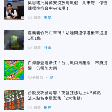
吳思瑤批蔣萬安沒放颱風假 北市府：停班
課標準符合中央法規！
6小時前
要聞
嘉義義竹死亡車禍！姑姪閃違停遭後車追撞
1死1傷
4小時前
社會
白海豚登陸浙江！台北風雨漸趨緩 市府提
醒：仍需防大雨
52分鐘前
生活
台股反攻號角響！夜盤狂漲站上4.5萬點
法人點名本周聚焦「2大焦點」
2小時前
財經