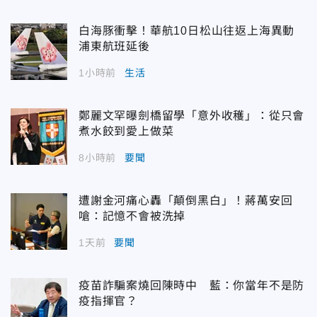
白海豚衝擊！華航10日松山往返上海異動
浦東航班延後
1小時前
生活
鄭麗文罕曝劍橋留學「意外收穫」：從只會
煮水餃到愛上做菜
8小時前
要聞
遭謝金河痛心轟「顛倒黑白」！蔣萬安回
嗆：記憶不會被洗掉
1天前
要聞
疫苗詐騙案燒回陳時中 藍：你當年不是防
疫指揮官？