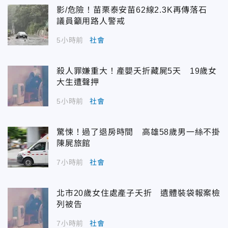
影/危險！苗栗泰安苗62線2.3K再傳落石
議員籲用路人警戒
5小時前
社會
殺人罪嫌重大！產嬰夭折藏屍5天 19歲女
大生遭聲押
5小時前
社會
驚悚！過了退房時間 高雄58歲男一絲不掛
陳屍旅館
7小時前
社會
北市20歲女住處產子夭折 遺體裝袋報案檢
列被告
7小時前
社會