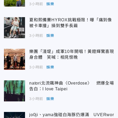
3小時前
娛樂
夏和熙備賽HYROX挑戰極限！曝「痛到像
被卡車撞」操到雙手長繭
3小時前
娛樂
樂團「淺堤」成軍10年開唱！黃鐙輝驚喜現
身合體 笑喊：相見恨晚
3小時前
娛樂
natori北流飆神曲〈Overdose〉 燃爆全場
告白：I love Taipei
3小時前
娛樂
jo0ji、yama強碰白海豚仍爆滿 UVERwor