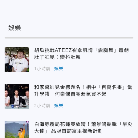
娛樂
胡瓜挑戰ATEEZ崔傘肌情「震胸舞」遭虧
肚子狂晃：變抖肚舞
1小時前
娛樂
和家馨帥兒金榜題名！相中「百萬名畫」當
升學禮 何豪傑自嘲漏氣買不起
2小時前
娛樂
白海豚攪局花蓮竟放晴！蕭景鴻擺脫「旱災
大使」 品冠首訪富里揭新計劃