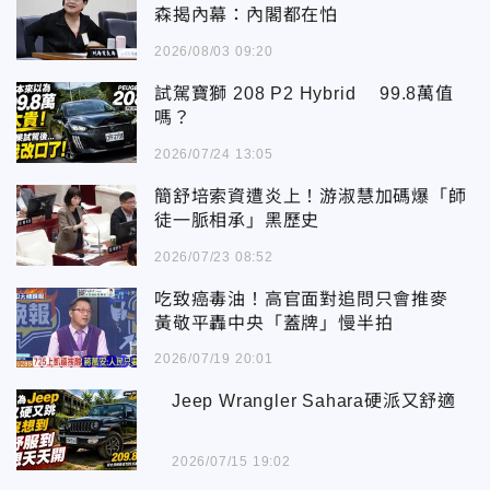
森揭內幕：內閣都在怕
2026/08/03 09:20
試駕寶獅 208 P2 Hybrid 99.8萬值
嗎？
2026/07/24 13:05
簡舒培索資遭炎上！游淑慧加碼爆「師
徒一脈相承」黑歷史
2026/07/23 08:52
吃致癌毒油！高官面對追問只會推麥
黃敬平轟中央「蓋牌」慢半拍
2026/07/19 20:01
Jeep Wrangler Sahara硬派又舒適
2026/07/15 19:02