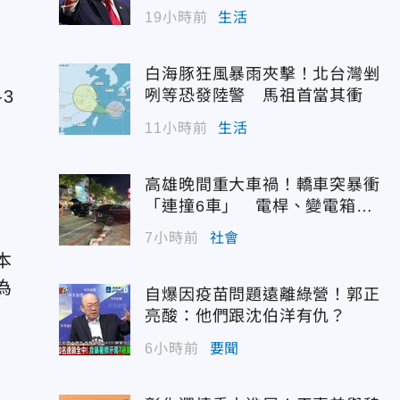
19小時前
生活
白海豚狂風暴雨夾擊！北台灣剉
3
咧等恐發陸警 馬祖首當其衝
11小時前
生活
高雄晚間重大車禍！轎車突暴衝
「連撞6車」 電桿、變電箱全
遭殃
7小時前
社會
本
為
自爆因疫苗問題遠離綠營！郭正
亮酸：他們跟沈伯洋有仇？
6小時前
要聞