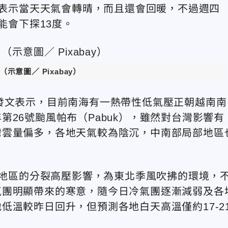
儒表示當天天氣會轉晴，而且還會回暖，不過週四
能會下探13度。
示意圖／ Pixabay）
sk」發文表示，目前南海有一熱帶性低氣壓正朝越南南
26號颱風帕布（Pabuk），雖然對台灣影響有
灣雲量偏多，各地天氣較為陰沉，中南部局部地區
華北地區的分裂高壓影響，為東北季風吹拂的環境，
氣團明顯帶來的寒意，隨今日冷氣團逐漸減弱及各
低溫較昨日回升，但預測各地白天高溫僅約17-2