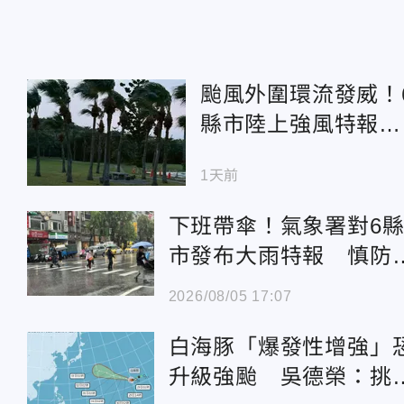
颱風外圍環流發威！
縣市陸上強風特報 
級陣風連颳2天
1天前
下班帶傘！氣象署對6
市發布大雨特報 慎防
擊、強陣風
2026/08/05 17:07
白海豚「爆發性增強」
升級強颱 吳德榮：挑