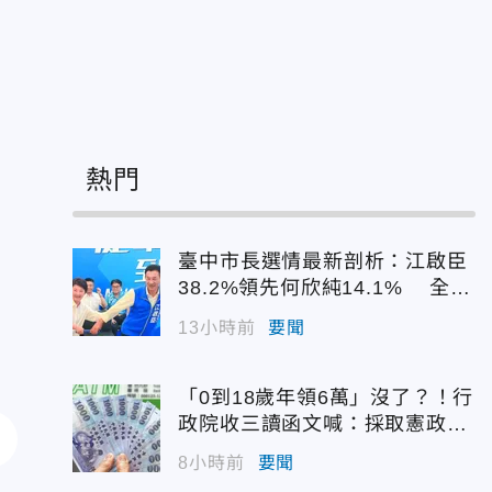
熱門
臺中市長選情最新剖析：江啟臣
38.2%領先何欣純14.1% 全世
代支持度全面居首
13小時前
要聞
「0到18歲年領6萬」沒了？！行
政院收三讀函文喊：採取憲政作
為
8小時前
要聞