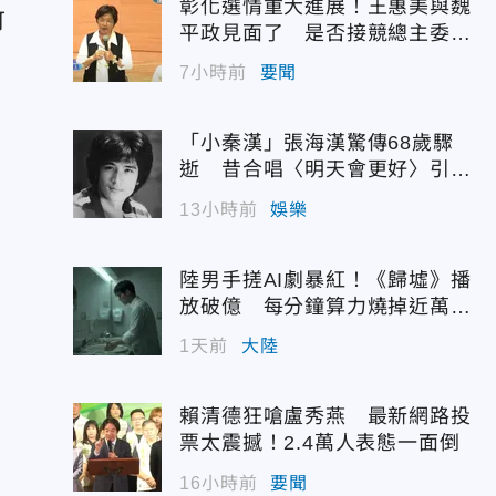
彰化選情重大進展！王惠美與魏
可
平政見面了 是否接競總主委態
度曝光
7小時前
要聞
「小秦漢」張海漢驚傳68歲驟
逝 昔合唱〈明天會更好〉引追
憶
13小時前
娛樂
陸男手搓AI劇暴紅！《歸墟》播
放破億 每分鐘算力燒掉近萬台
幣
1天前
大陸
賴清德狂嗆盧秀燕 最新網路投
票太震撼！2.4萬人表態一面倒
16小時前
要聞