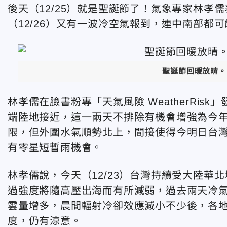
後天（12/25）就是聖誕節了！氣象專家林孝
（12/26）又有一波冷空氣報到，連中南部都可
聖誕節回暖放晴。（
林孝儒在臉書粉專「天氣風險 WeatherRi
端陸地接近，這一兩天不排除有機會增強為今年第
限，但外圍水氣順勢北上，間接使得今明日台
有零星短暫雨機會。
林孝儒說，今天（12/23）台灣持續受大陸
過強度將隨高壓出海而有所減弱，過去兩天冷
雲量增多，晨間輻射冷卻效應減小不少後，各地
度，仍有涼意。