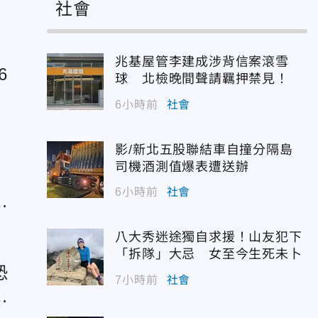
社會
兆基屋管李建成涉背信案滾雪
6
球 北檢晚間聲請羈押禁見！
8
6小時前
社會
影/新北五股聯結車自撞分隔島
司機酒測值爆表遭送辦
縣
6小時前
社會
雷
八大秀迷途獨自求援！山友犯下
「拆隊」大忌 女至今生死未卜
恐
7小時前
社會
戰