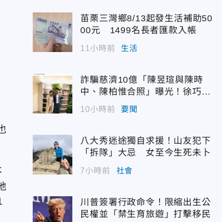
苗栗三灣鄉8/13起發生活補助50
00元 1499名長者匯款入帳
11小時前
生活
詐騙慈濟10億「陳昱瑄與陳時
中、陳柏惟合照」曝光！徐巧芯
震撼出手
10小時前
要聞
也
八大秀迷途獨自求援！山友犯下
「拆隊」大忌 女至今生死未卜
不
7小時前
社會
地
1
川普簽署行政命令！限縮出生公
民權並「禁生育旅遊」打擊移民