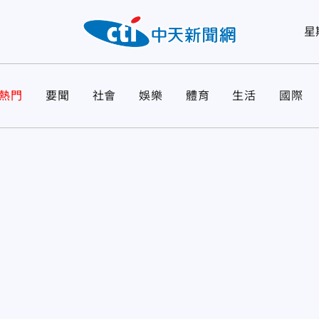
星
熱門
要聞
社會
娛樂
體育
生活
國際