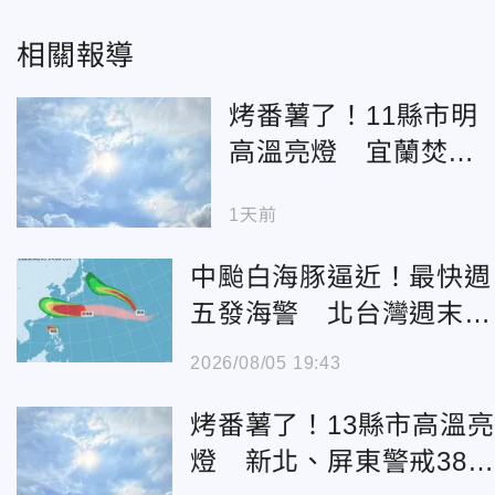
相關報導
烤番薯了！11縣市明
高溫亮燈 宜蘭焚風
來襲慎防極端高溫
1天前
中颱白海豚逼近！最快週
五發海警 北台灣週末防
大雨
2026/08/05 19:43
烤番薯了！13縣市高溫亮
燈 新北、屏東警戒38度