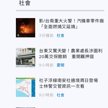
社會
影/台南重大火警！汽機車零件廠
「全面燃燒又延燒」
3分鐘前
社會
台東又驚天變！農業處長涉圖利
20萬交保撤銷 重開羈押庭
9小時前
要聞
社子浮線南安社遶境周日登場
士林警交管資訊一次看
9小時前
社會