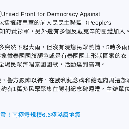
ont for Democracy Against
還包括擁護皇室的前人民民主聯盟（People's
也就是廣為人知的黃衫軍，另外還有多個反戴克辛的團體加入
多突然下起大雨，但沒有澆熄民眾熱情，5時多雨
穿象徵泰國國旗顏色或是有泰國國土形狀圖案的衣
全場民眾齊唱泰國國歌，活動達到高潮。
議，警方嚴陣以待，在勝利紀念碑和總理府周遭部
約有1萬多民眾聚集在勝利紀念碑週遭，主辦單
強震！南極爆規模6.6極淺層地震