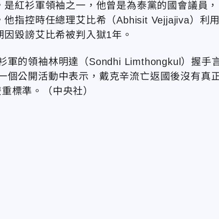
時，是紅衫軍領袖之一，他曾是為泰黨的國會議員，
時任總理艾比希（Abhisit Vejjajiva）利
朋因毀謗艾比希被判入獄1年。
袖林明達（Sondhi Limthongkul）握手
一個公開活動中表示，戴克辛流亡返國後沒有真
雙重標準。（中央社）