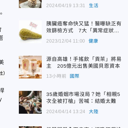
的錯誤
2024/04/19 13:31
生活
。
胰臟癌奪命快又猛！醫曝缺乏有
會
效篩檢方式 7大「異常症狀」
別大意
塔
2023/12/04 11:00
健康
源自高雄！手搖飲「貢茶」將易
主 205億元出售美國貝恩資本
社）
13小時前
國際
捍
35歲婚姻市場沒局？她「相親5
y
次全被打槍」苦喊：結婚太難
2024/04/14 13:24
大陸