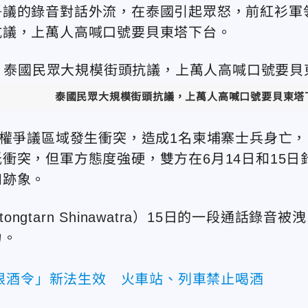
爭議的錄音對話外流，在泰國引起眾怒，前紅衫軍
抗議，上萬人高喊口號要貝東塔下台。
泰國民眾大規模街頭抗議，上萬人高喊口號要貝東塔
主權爭議區域發生衝突，造成1名柬埔寨士兵身亡，
衝突，但軍方態度強硬，雙方在6月14日和15日
和跡象。
gtarn Shinawatra）15日的一段通話錄音被洩
力。
限酒令」新法生效 火車站、列車禁止喝酒