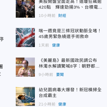
美股開盤全面走高！道瓊狂飆逾
420點 輝達勁揚3%、台積電A
DR續強
10小時前
財經
。
喘一週竟是三條冠狀動脈全堵！
45歲男緊急繞道手術救命
停
1天前
健康
《美麗島》最新國政民調公布
林濁水解讀驚喊8字：朝野都是
署
輸家
位
9小時前
要聞
幼兒園病毒大爆發！新冠橫掃全
台成霸主
21小時前
健康