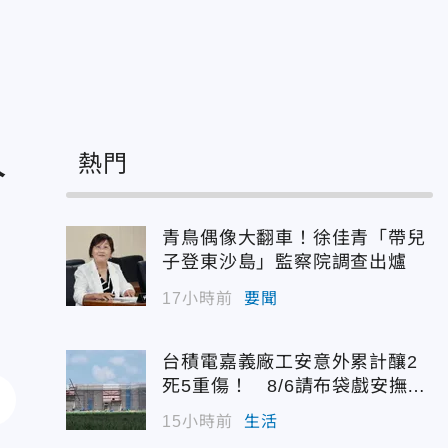
人
熱門
青鳥偶像大翻車！徐佳青「帶兒
子登東沙島」監察院調查出爐
17小時前
要聞
台積電嘉義廠工安意外累計釀2
死5重傷！ 8/6請布袋戲安撫好
兄弟
15小時前
生活