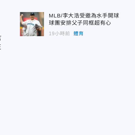
用
MLB/李大浩受邀為水手開球
球團安排父子同框超有心
19小時前
體育
言
正