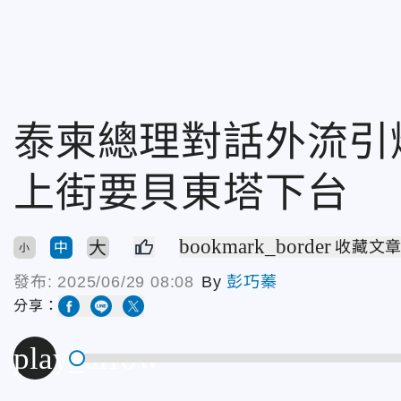
泰柬總理對話外流引
上街要貝東塔下台
bookmark_border
大
收藏文
中
小
發布:
2025/06/29 08:08
By
彭巧蓁
分享：
play_arrow