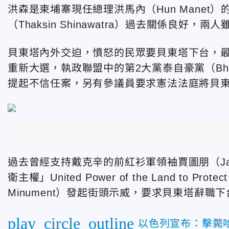
洪森是柬埔寨現任總理洪馬內（Hun Mane
（Thaksin Shinawatra）過去關係良
貝東塔內外交迫，憤怒的民眾要貝東塔下台，最大在野
重新大選，執政聯盟中的第2大黨泰自豪黨（Bhu
提起不信任案，另有參議員要求憲法法庭將貝
過去曾經支持戴克辛的前紅衫軍領袖賈圖朋（Jatu
衛主權」United Power of the Land to Pr
Minument）發起街頭示威，要求貝東塔辭
play_circle_outline
以色列宣布：擊斃