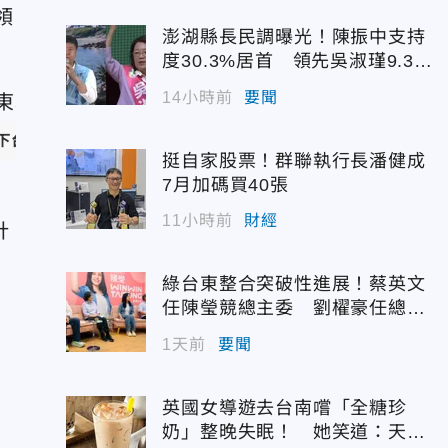
領
澎湖縣長民調曝光！陳振中支持
度30.3%居首 領先吳淑瑾9.3個
百分點
14小時前
要聞
下台。（圖／美聯社）
挺自家股票！群聯執行長潘健成
7月加碼買40張
11小時前
財經
針
綠台東整合突破性進展！蔡英文
任陳瑩競總主委 劉櫂豪任總幹
事
1天前
要聞
英國女導遊去台南嚐「全糖珍
奶」整晚失眠！ 她笑道：天大