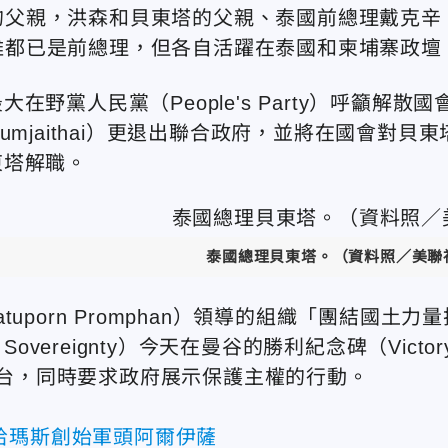
t）的父親，洪森和貝東塔的父親、泰國前總理戴克辛
好，兩人雖都已是前總理，但各自活躍在泰國和柬埔寨政壇
黨人民黨（People's Party）呼籲解散國
mjaithai）更退出聯合政府，並將在國會對貝東
東塔解職。
泰國總理貝東塔。（資料照／美聯
porn Promphan）領導的組織「團結國土力量
otect Sovereignty）今天在曼谷的勝利紀念碑（Victor
職下台，同時要求政府展示保護主權的行動。
哈瑪斯創始軍頭阿爾伊薩