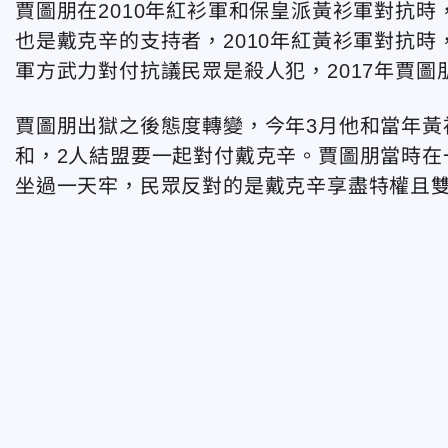
賈圖朋在2010年紅衫軍和保皇派黃衫軍對抗
也是戴克辛的支持者，2010年紅黃衫軍對抗時，他指控
軍方武力對付抗議民眾是殺人犯，2017年賈圖
賈圖朋出獄之後態度轉變，今年3月他和當年黃衫軍的領
和，2人結盟要一起對付戴克辛。賈圖朋當時在
坐過一天牢，民眾反對的是戴克辛享盡特權且