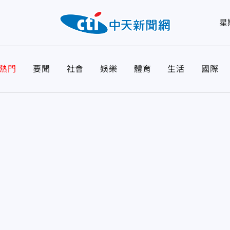
星
熱門
要聞
社會
娛樂
體育
生活
國際