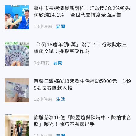
臺中市長選情最新剖析：江啟臣38.2%領先
何欣純14.1% 全世代支持度全面居首
13小時前
要聞
「0到18歲年領6萬」沒了？！行政院收三
讀函文喊：採取憲政作為
9小時前
要聞
苗栗三灣鄉8/13起發生活補助5000元 149
9名長者匯款入帳
12小時前
生活
詐騙慈濟10億「陳昱瑄與陳時中、陳柏惟合
照」曝光！徐巧芯震撼出手
11小時前
要聞