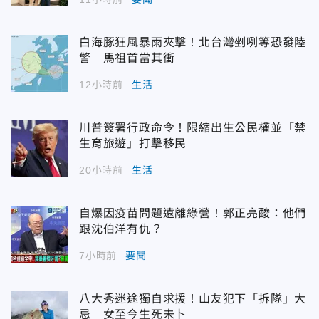
白海豚狂風暴雨夾擊！北台灣剉咧等恐發陸
警 馬祖首當其衝
12小時前
生活
川普簽署行政命令！限縮出生公民權並「禁
生育旅遊」打擊移民
20小時前
生活
自爆因疫苗問題遠離綠營！郭正亮酸：他們
跟沈伯洋有仇？
7小時前
要聞
八大秀迷途獨自求援！山友犯下「拆隊」大
忌 女至今生死未卜