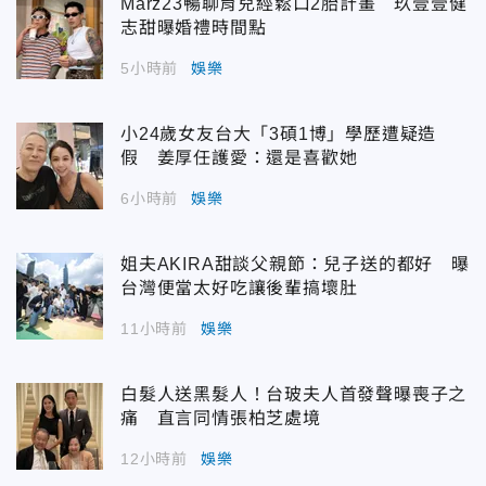
Marz23暢聊育兒經鬆口2胎計畫 玖壹壹健
志甜曝婚禮時間點
5小時前
娛樂
小24歲女友台大「3碩1博」學歷遭疑造
假 姜厚任護愛：還是喜歡她
6小時前
娛樂
姐夫AKIRA甜談父親節：兒子送的都好 曝
台灣便當太好吃讓後輩搞壞肚
11小時前
娛樂
白髮人送黑髮人！台玻夫人首發聲曝喪子之
痛 直言同情張柏芝處境
12小時前
娛樂