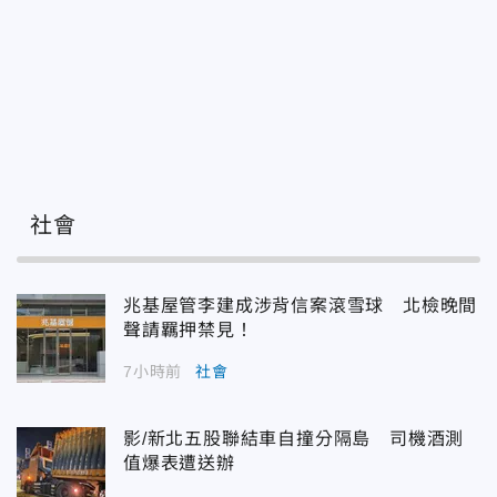
社會
兆基屋管李建成涉背信案滾雪球 北檢晚間
聲請羈押禁見！
7小時前
社會
影/新北五股聯結車自撞分隔島 司機酒測
值爆表遭送辦