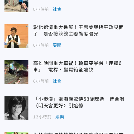
8小時前
社會
彰化選情重大進展！王惠美與魏平政見面
了 是否接競總主委態度曝光
8小時前
要聞
高雄晚間重大車禍！轎車突暴衝「連撞6
車」 電桿、變電箱全遭殃
8小時前
社會
「小秦漢」張海漢驚傳68歲驟逝 昔合唱
〈明天會更好〉引追憶
13小時前
娛樂