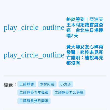
終於等到！亞洲天
王木村拓哉首度亞
play_circle_outline
巡 台北生日場連
唱2天
黃大煒女友心碎再
發聲！悲控未見死
play_circle_outline
亡證明：連說再見
都沒有
工藤靜香
木村拓哉
小丸子
標籤：
工藤靜香今年幾歲
工藤靜香老公是誰
工藤靜香幾月開唱