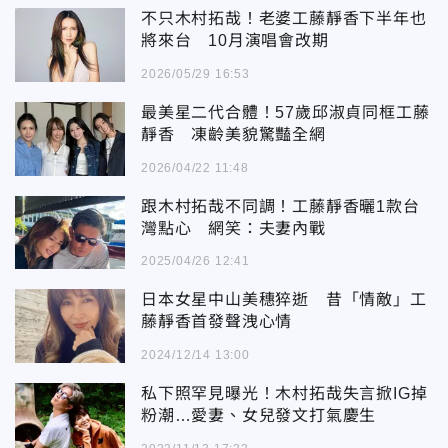
不只木村拓哉！老婆工藤靜香下半年也
將來台 10月演唱會改期
2026/05/29 16:53
最美星二代合體！57歲邱淑貞同框工藤
靜香 凍齡美貌驚豔全網
2026/04/22 11:48
跟木村拓哉不同調！工藤靜香曬1款台
灣點心 網笑：夫妻內戰
2025/04/26 12:41
日本女星中山美穗猝逝 昔「情敵」工
藤靜香首發聲洩心情
2024/12/14 13:00
私下照罕見曝光！木村拓哉失言掀IG掉
粉潮…愛妻、女兒發文打氣慶生