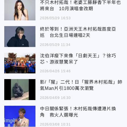
不只木村拓哉！老婆工藤靜香下半年也
將來台 10月演唱會改期
2026/05/29 16:53
終於等到！亞洲天王木村拓哉首度亞
巡 台北生日場連唱2天
2026/05/29 11:34
沈伯洋瘦下來像「日劇天王」？徐巧
芯、游淑慧驚呆了
2026/04/26 15:46
影/「猩」二代！日「猩界木村拓哉」帥
氣Man片引1800萬次瀏覽
2026/04/09 16:30
中日關係緊張！木村拓哉傳遭港片換
角 救火人選曝光
2026/03/08 10:31