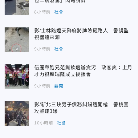
包二度酒駕」閃電請辭
8小時前
社會
影/士林路邊天降麻將牌險砸路人 警調監
視器追來源
9小時前
社會
伍麗華胞兄范織欽遭辦貪污 政客爽：上月
才力挺賴瑞隆成立後援會
9小時前
要聞
影/新北三峽男子債務糾紛遭開槍 警桃園
攻堅逮3嫌
10小時前
社會