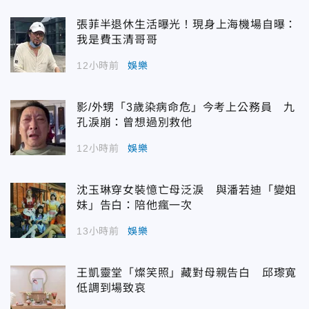
張菲半退休生活曝光！現身上海機場自曝：
我是費玉清哥哥
12小時前
娛樂
影/外甥「3歲染病命危」今考上公務員 九
孔淚崩：曾想過別救他
12小時前
娛樂
沈玉琳穿女裝憶亡母泛淚 與潘若迪「變姐
妹」告白：陪他瘋一次
13小時前
娛樂
王凱靈堂「燦笑照」藏對母親告白 邱瓈寬
低調到場致哀