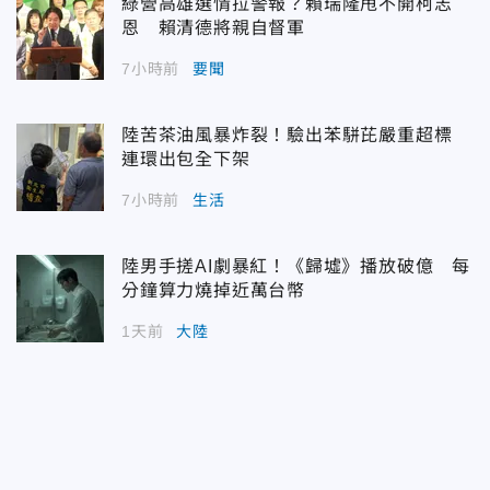
綠營高雄選情拉警報？賴瑞隆甩不開柯志
恩 賴清德將親自督軍
7小時前
要聞
陸苦茶油風暴炸裂！驗出苯駢芘嚴重超標
連環出包全下架
7小時前
生活
陸男手搓AI劇暴紅！《歸墟》播放破億 每
分鐘算力燒掉近萬台幣
1天前
大陸