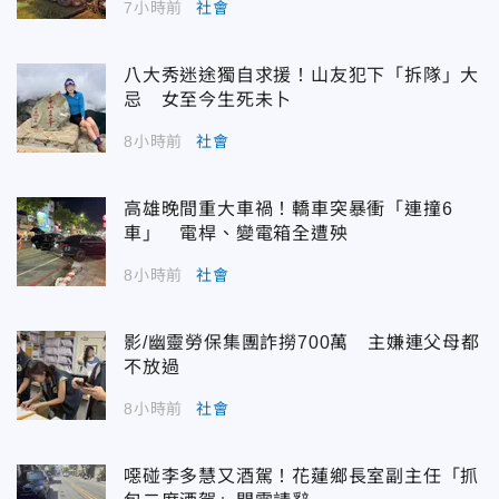
7小時前
社會
八大秀迷途獨自求援！山友犯下「拆隊」大
忌 女至今生死未卜
8小時前
社會
高雄晚間重大車禍！轎車突暴衝「連撞6
車」 電桿、變電箱全遭殃
8小時前
社會
影/幽靈勞保集團詐撈700萬 主嫌連父母都
不放過
8小時前
社會
噁碰李多慧又酒駕！花蓮鄉長室副主任「抓