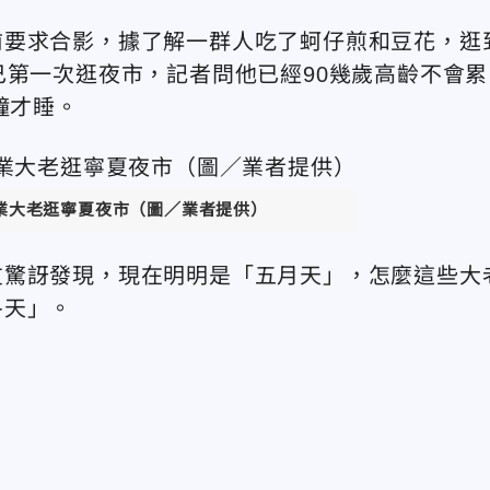
前要求合影，據了解一群人吃了蚵仔煎和豆花，逛
己第一次逛夜市，記者問他已經90幾歲高齡不會累
鐘才睡。
業大老逛寧夏夜市（圖／業者提供）
友驚訝發現，現在明明是「五月天」，怎麼這些大
冬天」。