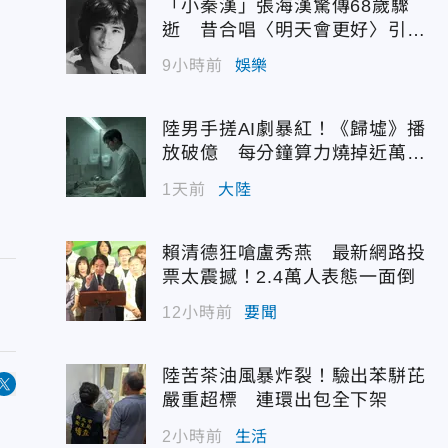
「小秦漢」張海漢驚傳68歲驟
逝 昔合唱〈明天會更好〉引追
憶
9小時前
娛樂
陸男手搓AI劇暴紅！《歸墟》播
放破億 每分鐘算力燒掉近萬台
幣
1天前
大陸
賴清德狂嗆盧秀燕 最新網路投
票太震撼！2.4萬人表態一面倒
12小時前
要聞
陸苦茶油風暴炸裂！驗出苯駢芘
嚴重超標 連環出包全下架
2小時前
生活