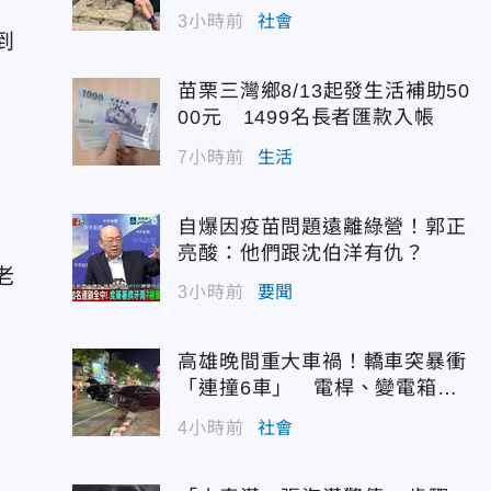
3小時前
社會
到
苗栗三灣鄉8/13起發生活補助50
00元 1499名長者匯款入帳
7小時前
生活
自爆因疫苗問題遠離綠營！郭正
亮酸：他們跟沈伯洋有仇？
老
3小時前
要聞
高雄晚間重大車禍！轎車突暴衝
「連撞6車」 電桿、變電箱全
遭殃
4小時前
社會