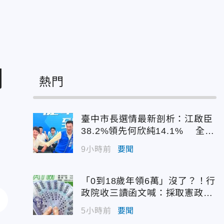
闆
熱門
臺中市長選情最新剖析：江啟臣
38.2%領先何欣純14.1% 全世
代支持度全面居首
9小時前
要聞
「0到18歲年領6萬」沒了？！行
政院收三讀函文喊：採取憲政作
為
5小時前
要聞