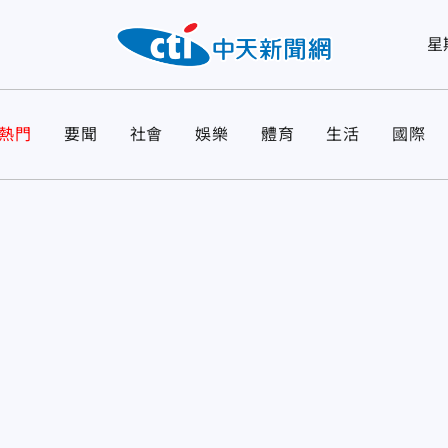
星
熱門
要聞
社會
娛樂
體育
生活
國際