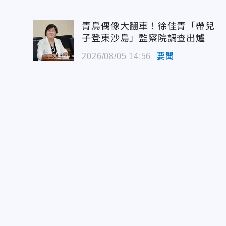
青鳥偶像大翻車！徐佳青「帶兒
子登東沙島」監察院調查出爐
2026/08/05 14:56
要聞