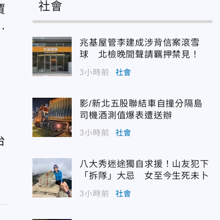
社會
賈
三
兆基屋管李建成涉背信案滾雪
球 北檢晚間聲請羈押禁見！
臣
3小時前
社會
出
影/新北五股聯結車自撞分隔島
司機酒測值爆表遭送辦
3小時前
社會
台
八大秀迷途獨自求援！山友犯下
「拆隊」大忌 女至今生死未卜
3小時前
社會