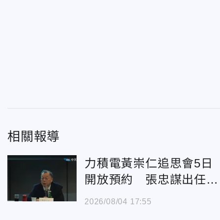
相關報導
力積電黃崇仁追思會5日
開放預約 張忠謀出任治
喪榮譽主委
2026/08/04 17:55