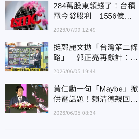
284萬股東領錢了！台積
電今發股利 1556億活
水灌台股
2026/07/09 12:49
挺鄭麗文拋「台灣第二條
路」 郭正亮再獻計：這
最重要！
2026/06/05 19:44
黃仁勳一句「Maybe」掀
供電話題！賴清德親回：
下次請台電董座一起吃飯
2026/06/05 08:34