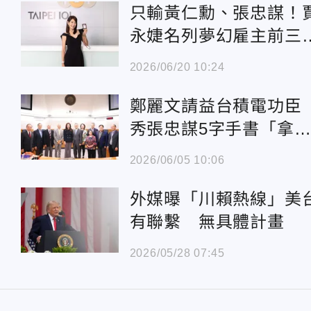
只輸黃仁勳、張忠謀！
永婕名列夢幻雇主前
網開酸「買榜」
2026/06/20 10:24
鄭麗文請益台積電功
秀張忠謀5字手書「拿
辦法來」深思兩岸
2026/06/05 10:06
外媒曝「川賴熱線」美
有聯繫 無具體計畫
2026/05/28 07:45