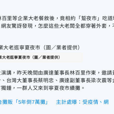
林百里等企業大老餐敘後，竟相約「踅夜市」吃道
，網友驚訝發現，怎麼這些大老闆全都穿著外套，
業大老逛寧夏夜市（圖／業者提供）
大演講，昨天晚間由廣達董事長林百里作東，邀請
介、台灣大董事長蔡明忠、廣達副董事長梁次震等
有獨鍾，一群人又來到寧夏夜市續攤。
台攤販「5年倒7萬攤」 主計處曝：受疫情、網