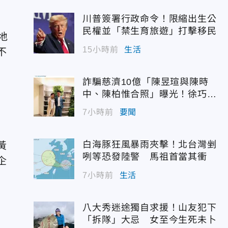
川普簽署行政命令！限縮出生公
民權並「禁生育旅遊」打擊移民
地
15小時前
生活
不
詐騙慈濟10億「陳昱瑄與陳時
中、陳柏惟合照」曝光！徐巧芯
震撼出手
7小時前
要聞
白海豚狂風暴雨夾擊！北台灣剉
黃
咧等恐發陸警 馬祖首當其衝
企
7小時前
生活
八大秀迷途獨自求援！山友犯下
「拆隊」大忌 女至今生死未卜