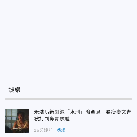
娛樂
禾浩辰新劇遭「水刑」險窒息 暴瘦變文青
被打到鼻青臉腫
25分鐘前
娛樂