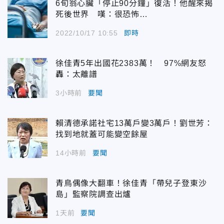
6旬翁心臟「停止90分鐘」復活！他醒來揭
死後世界 嘆：很恐怖…
2022/10/17 10:55
即時
徐佳青5年出國花2383萬！ 97%網友怒
轟：太離譜
3小時前
要聞
賴清德承諾社宅13萬戶變3萬戶！劉世芳：
找到地就蓋可能變空餘屋
14小時前
要聞
青鳥偶像大翻車！徐佳青「帶兒子登東沙
島」監察院調查出爐
1天前
要聞