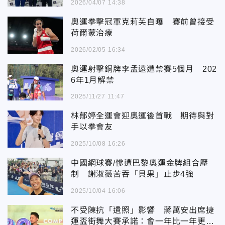
2026/04/07 14:38
奧運拳擊冠軍克莉芙自曝 賽前曾接受
荷爾蒙治療
2026/02/05 16:34
奧運射擊銅牌李孟遠遭禁賽5個月 202
6年1月解禁
2025/11/27 11:47
林郁婷全運會迎奧運後首戰 期待與對
手以拳會友
2025/10/08 16:26
中國網球賽/慘遭巴黎奧運金牌組合壓
制 謝淑薇苦吞「貝果」止步4強
2025/10/04 16:06
不受陳抗「遺照」影響 蔣萬安出席捷
運盃街舞大賽承諾：會一年比一年更精