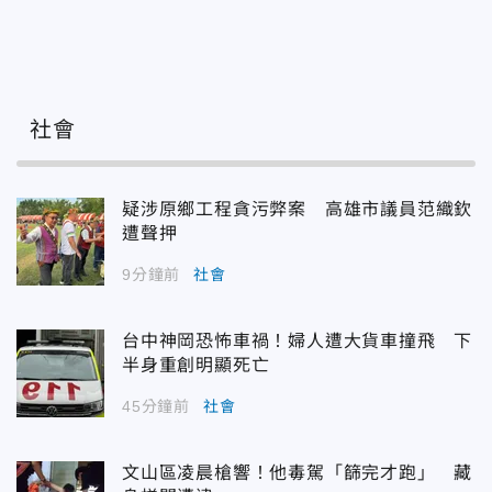
社會
疑涉原鄉工程貪污弊案 高雄市議員范織欽
遭聲押
9分鐘前
社會
台中神岡恐怖車禍！婦人遭大貨車撞飛 下
半身重創明顯死亡
45分鐘前
社會
文山區凌晨槍響！他毒駕「篩完才跑」 藏