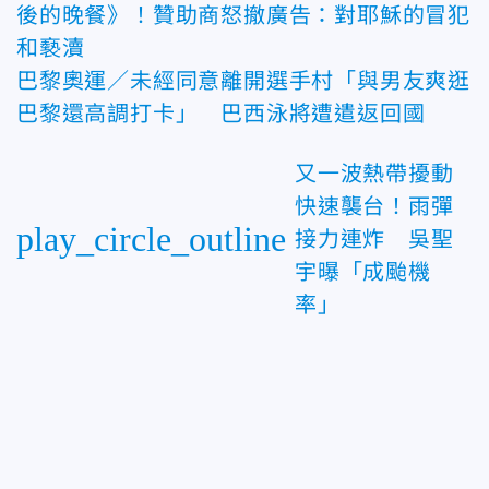
後的晚餐》！贊助商怒撤廣告：對耶穌的冒犯
和褻瀆
巴黎奧運／未經同意離開選手村「與男友爽逛
巴黎還高調打卡」 巴西泳將遭遣返回國
又一波熱帶擾動
快速襲台！雨彈
play_circle_outline
接力連炸 吳聖
宇曝「成颱機
率」