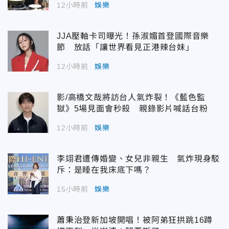
12小時前
娛樂
JJA壓軸卡司曝光！孫淑媚首登國際音樂
節 放話「讓世界看見正港辣台妹」
12小時前
娛樂
影/高橋文哉將訪台人氣炸裂！《藍色監
獄》5場見面會秒殺 親錄影片喊話台粉
12小時前
娛樂
李翊君遭傳婚變、女兒非親生 氣炸現身駁
斥：是睡在我床底下嗎？
15小時前
娛樂
蕭秉治登新加坡開唱！被阿弟狂拱跳16蹲