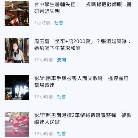
台中學生暑輔失控！ 折斷掃把戳師眼...醫
研判恐失明
3小時前
社會
周玉蔻「坐牢+賠2000萬」？張淑娟親曝：
她約喝下午茶求和解
12小時前
要聞
影/詐團車手與被害人面交收錢 違停露餡
當場遭逮
12小時前
社會
影/無照男南港撞2車肇逃遺落毒菸彈 警循
線逮人送辦
13小時前
社會