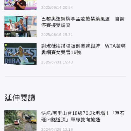
采
2025/09/14 20:54
巴黎奧運銅牌李孟遠捲禁藥風波 自請
停賽接受調查
2025/08/16 15:31
謝淑薇換搭檔扳倒奧運銀牌 WTA蒙特
婁網賽女雙晉16強
2025/07/31 15:43
延伸閱讀
快訊/阿里山台18線70.2k坍塌！「巨石
砸凹隧道頂」單線雙向搶通
2024/07/29 12:16