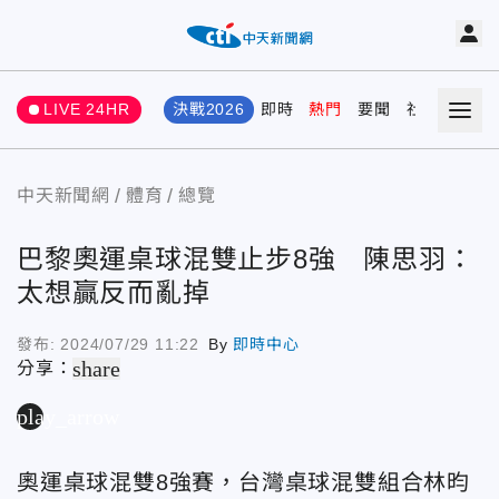
LIVE 24HR
決戰2026
即時
熱門
要聞
社會
娛樂
中天新聞網
體育
總覽
巴黎奧運桌球混雙止步8強 陳思羽：
太想贏反而亂掉
發布:
2024/07/29 11:22
By
即時中心
share
分享：
play_arrow
奧運桌球混雙8強賽，台灣桌球混雙組合林昀