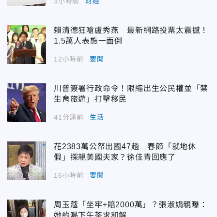
3小時前
財經
賴清德狂嗆盧秀燕 最新網路投票太震撼！
1.5萬人表態一面倒
12小時前
要聞
川普簽署行政命令！限縮出生公民權並「禁
生育旅遊」打擊移民
41分鐘前
生活
花2383萬公帑出國47趟 春節「就地休
假」探親美國夫家？徐佳青回應了
16小時前
要聞
周玉蔻「坐牢+賠2000萬」？張淑娟親曝：
她約喝下午茶求和解