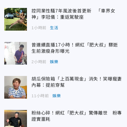
控同業性騷7年風波後首更新 「車界女
神」李冠儀：重返駕駛座
1小時前
生活
曾連續直播17小時！網紅「肥大叔」驟逝
生前激瘦身形曝光
2小時前
娛樂
胡瓜保險箱「上百萬現金」消失！笑曝寵妻
內幕：提前穿幫
11小時前
娛樂
粉絲心碎！網紅「肥大叔」驚傳離世 粉專
證實噩耗