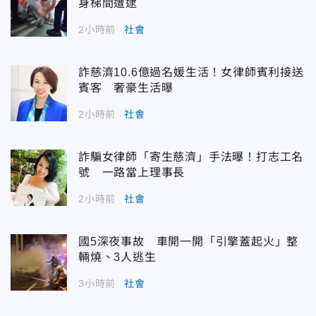
身梯間遭逮
2小時前
社會
詐慈濟10.6億過名媛生活！女律師賓利接送
賓客 奢豪生活曝
2小時前
社會
詐騙女律師「寄生慈濟」手法曝！打志工名
號 一路當上理事長
2小時前
社會
國5深夜事故 車開一開「引擎蓋起火」整
輛燒、3人逃生
3小時前
社會