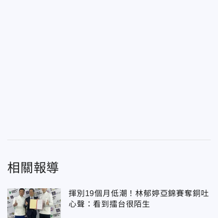
相關報導
揮別19個月低潮！林郁婷亞錦賽奪銅吐
心聲：看到擂台很陌生