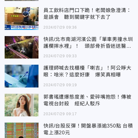
員工飲料店門口下跪！老闆娘急澄清：
是誤會 聽到關鍵字就下去了
2024/07/29 09:36
快訊/北市南湖河濱公園「單車男撞水圳
護欄摔水裡」！ 頭部骨折昏迷送醫急
救
2024/07/29 09:33
護理師喊去找櫃檯「喇吉」！阿公睜大
眼：啥米？這麼好康 爆笑真相曝
2024/07/29 09:19
郭書瑤遭爆態度差、愛碎嘴抱怨！傳被
電視台封殺 經紀人駁斥
2024/07/29 09:17
快訊/台股反彈！開盤暴漲逾350點 台積
電上漲20元