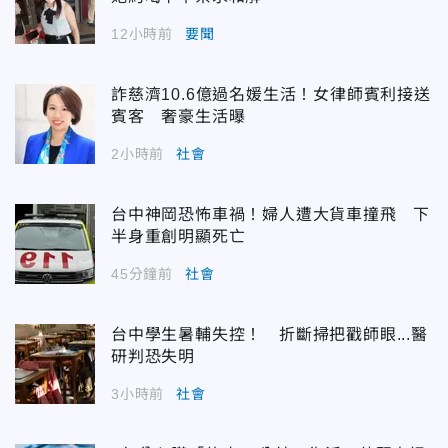
12小時前
要聞
詐慈濟10.6億過名媛生活！女律師賓利接送
賓客 奢豪生活曝
2小時前
社會
台中神岡恐怖車禍！婦人遭大貨車撞飛 下
半身重創明顯死亡
45分鐘前
社會
台中學生暑輔失控！ 折斷掃把戳師眼...醫
研判恐失明
3小時前
社會