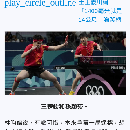
play_circle_outline
士王義川稱
「1400毫米就是
14公尺」淪笑柄
王楚欽和孫穎莎。
林昀儒說，有點可惜，本來拿第一局達標，想