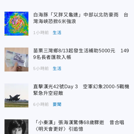
白海豚「又胖又龜速」中部以北防豪雨 台
灣海峽恐掀6米強浪
1小時前
生活
苗栗三灣鄉8/13起發生活補助5000元 149
9名長者匯款入帳
5小時前
生活
直擊漢光42號Day 3 空軍幻象2000-5戰機
緊急升空迎敵
6小時前
要聞
「小秦漢」張海漢驚傳68歲驟逝 昔合唱
〈明天會更好〉引追憶