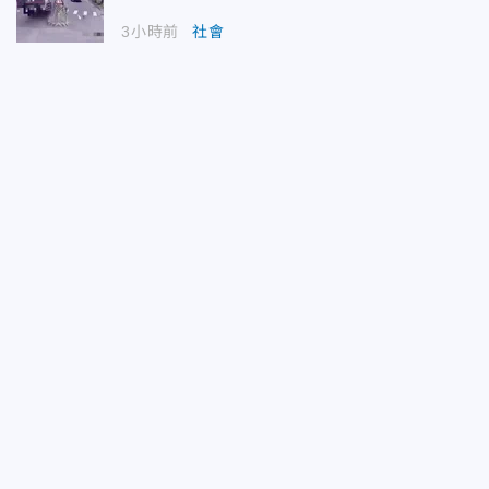
3小時前
社會