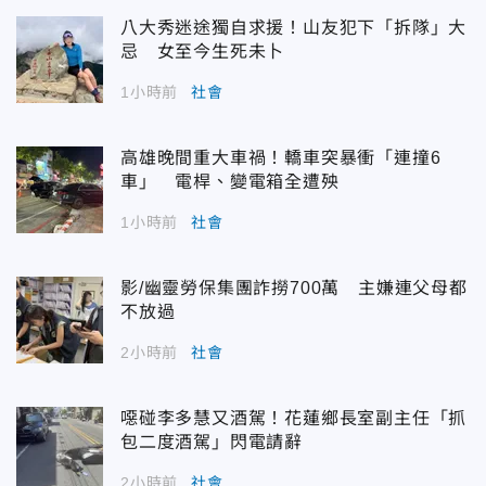
八大秀迷途獨自求援！山友犯下「拆隊」大
忌 女至今生死未卜
1小時前
社會
高雄晚間重大車禍！轎車突暴衝「連撞6
車」 電桿、變電箱全遭殃
1小時前
社會
影/幽靈勞保集團詐撈700萬 主嫌連父母都
不放過
2小時前
社會
噁碰李多慧又酒駕！花蓮鄉長室副主任「抓
包二度酒駕」閃電請辭
2小時前
社會