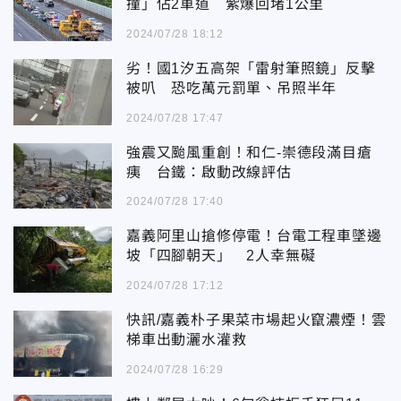
撞」佔2車道 紫爆回堵1公里
2024/07/28 18:12
劣！國1汐五高架「雷射筆照鏡」反擊
被叭 恐吃萬元罰單、吊照半年
2024/07/28 17:47
強震又颱風重創！和仁-崇德段滿目瘡
痍 台鐵：啟動改線評估
2024/07/28 17:40
嘉義阿里山搶修停電！台電工程車墜邊
坡「四腳朝天」 2人幸無礙
2024/07/28 17:12
快訊/嘉義朴子果菜市場起火竄濃煙！雲
梯車出動灑水灌救
2024/07/28 16:29