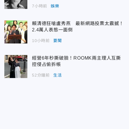
7小時前
娛樂
賴清德狂嗆盧秀燕 最新網路投票太震撼！
2.4萬人表態一面倒
10小時前
要聞
經營6年秒撕破臉！ROOMK兩主理人互撕
控侵占偷拆帳
52分鐘前
生活