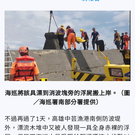
海巡將該具漂到消波塊旁的浮屍搬上岸。（圖
／海巡署南部分署提供）
不過再過了1天，高雄中芸漁港南側防波堤
外，漂流木堆中又被人發現一具全身赤裸的浮