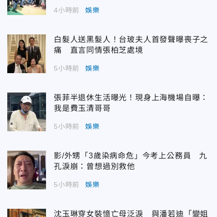
4小時前
娛樂
白髮人送黑髮人！台玻夫人首發聲曝喪子之
痛 直言同情張柏芝處境
5小時前
娛樂
張菲半退休生活曝光！現身上海機場自曝：
我是費玉清哥哥
5小時前
娛樂
影/外甥「3歲染病命危」今考上公務員 九
孔淚崩：曾想過別救他
5小時前
娛樂
沈玉琳穿女裝憶亡母泛淚 與潘若迪「變姐