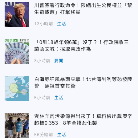
川普簽署行政命令！限縮出生公民權並「禁
生育旅遊」打擊移民
13小時前
生活
「0到18歲年領6萬」沒了？！行政院收三
讀函文喊：採取憲政作為
3小時前
要聞
白海豚狂風暴雨夾擊！北台灣剉咧等恐發陸
警 馬祖首當其衝
5小時前
生活
雲林羊肉污染源揪出來了！草料檢出戴奧辛
超標0.353 8羊全撲殺化製
56分鐘前
生活