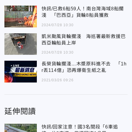
快訊/已救6船59人！南台灣海域8船擱
淺 「巴西亞」貨輪8船員獲救
2024/07/28 10:30
凱米颱風貨輪擱淺 海巡署最新救援巴
西亞輪船員上岸
2024/07/28 10:30
長榮貨輪擱淺…木漿原料進不去 「1h
r丟114億」恐再爆衛生紙之亂
2021/03/26 09:26
延伸閱讀
快訊/回家注意！國3名間段「6車追