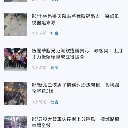
影/士林路邊天降麻將牌險砸路人 警調監
視器追來源
2小時前
社會
伍麗華胞兄范織欽遭辦貪污 政客爽：上月
才力挺賴瑞隆成立後援會
3小時前
要聞
影/新北三峽男子債務糾紛遭開槍 警桃園
攻堅逮3嫌
3小時前
社會
影/五股大貨車失控衝上分隔島 撞爛路樹
車頭全毀