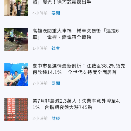
照」曝光！徐巧芯震撼出手
4小時前
要聞
高雄晚間重大車禍！轎車突暴衝「連撞6
車」 電桿、變電箱全遭殃
1小時前
社會
臺中市長選情最新剖析：江啟臣38.2%領先
何欣純14.1% 全世代支持度全面居首
7小時前
要聞
美7月非農減2.3萬人！失業率意外降至4.
1% 台指期夜盤大漲745點
2小時前
財經