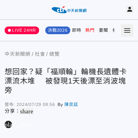
LIVE 24HR
決戰2026
即時
熱門
要聞
社會
娛樂
中天新聞網
社會
總覽
想回家？疑「福順輪」輪機長遺體卡
漂流木堆 被發現1天後漂至消波塊
旁
發布:
2024/07/29 08:56
By
陳奕廷
share
分享：
play_arrow