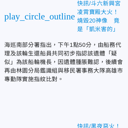
快訊/斗六新興宮
凌霄寶殿大火！
play_circle_outline
燒毀20神像 竟
是「凱米害的」
海巡南部分署指出，下午1點50分，由船務代
理及該輪生還船員共同初步指認該遺體「疑
似」為該船輪機長，因遺體腫脹難認，後續會
再由林園分局鑑識組與移民署事務大隊高雄市
專勤隊實施指紋比對。
快訊/黑夜惡火！