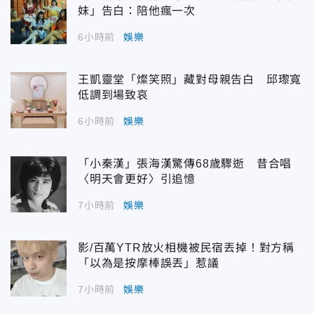
妹」告白：陪他瘋一次
6小時前
娛樂
王凱靈堂「燦笑照」藏對母親告白 邱瓈寬
低調到場致哀
6小時前
娛樂
「小秦漢」張海漢驚傳68歲驟逝 昔合唱
〈明天會更好〉引追憶
7小時前
娛樂
影/百萬YTR放火相機被民宿丟掉！對方稱
「以為是按摩棒誤丟」惹議
7小時前
娛樂