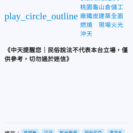
桃園龜山倉儲工
play_circle_outline
廠鐵皮建築全面
燃燒 現場火光
沖天
《中天提醒您｜民俗說法不代表本台立場，僅
供參考，切勿過於迷信》
福順輪
沉沒
凱米颱風
坦尚尼亞
漂流木