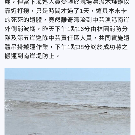
屍，但當下海巡人員受限於現場漂流木堆難以
靠近打撈，只是時間才過了1天，這具本來卡
的死死的遺體，竟然離奇漂流到中芸漁港南岸
外側消波塊，昨天下午1點16分由林園消防分
隊及第五岸巡隊中芸責任區人員，共同實施遺
體吊掛搬運作業，下午1點38分終於成功將之
搬運到南岸堤防上。