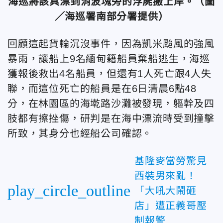
海巡將該具漂到消波塊旁的浮屍搬上岸。（圖
／海巡署南部分署提供）
回顧這起貨輪沉沒事件，因為凱米颱風的強風
暴雨，讓船上9名緬甸籍船員棄船逃生，海巡
獲報後救出4名船員，但還有1人死亡跟4人失
聯，而這位死亡的船員是在6日清晨6點48
分，在林園區的海墘路沙灘被發現，軀幹及四
肢都有擦挫傷，研判是在海中漂流時受到撞擊
所致，其身分也經船公司確認。
基隆麥當勞驚見
西裝男來亂！
play_circle_outline
「大吼大鬧砸
店」遭正義哥壓
制報警