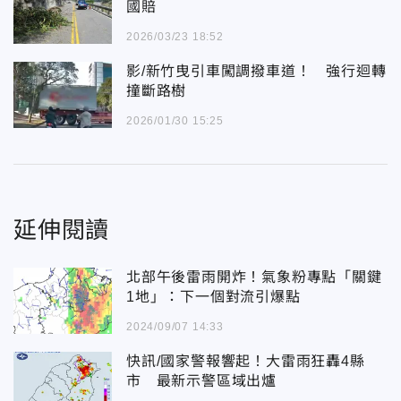
國賠
2026/03/23 18:52
影/新竹曳引車闖調撥車道！ 強行迴轉
撞斷路樹
2026/01/30 15:25
延伸閱讀
北部午後雷雨開炸！氣象粉專點「關鍵
1地」：下一個對流引爆點
2024/09/07 14:33
快訊/國家警報響起！大雷雨狂轟4縣
市 最新示警區域出爐