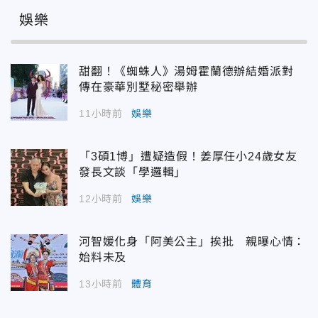
娛樂
甜翻！《蜘蛛人》湯姆霍蘭德辦結婚派對
傳在豪華別墅秘密舉辦
11小時前
娛樂
「3碩1博」遭疑造假！姜厚任小24歲女友
發長文談「學邏輯」
12小時前
娛樂
河智媛化身「阿美公主」挨批 親曝心情：
始料未及
13小時前
體育