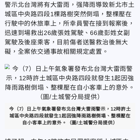
警示北台灣將有大雷雨，强降雨導致新北市土
城區中央路四段1棵路樹突然倒塌，整棵壓在
行駛中的休旅車上，所幸員警在接到報案後，
迅速到場救出26歲張姓駕駛、66歲彭姓女副
駕駛及後座乘客，目前傷者送醫救治後無大
礙，全案依交通事故相關規定處置。
今（7）日上午氣象署發布北台灣大雷雨警示，12時許土
城區中央路四段就發生1起因強降雨路樹倒塌、整棵壓在
自小客車上的意外。（圖/土城警分局提供）