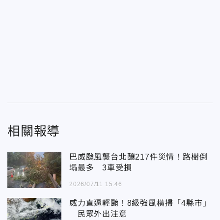
相關報導
巴威颱風襲台北釀217件災情！路樹倒
塌最多 3車受損
2026/07/11 15:46
威力直逼輕颱！8級強風橫掃「4縣市」
民眾外出注意