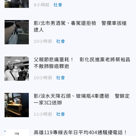
9小時前
社會
影/北市男酒駕、毒駕還拒檢 警攔車拔槍
逮人
10小時前
社會
父親節悲痛噩耗！ 彰化民進黨老將蔡裕昌
不敵肺腺癌驟逝
10小時前
社會
影/淡水天降石頭、玻璃瓶4車遭砸 警鎖定
一家3口送辦
11小時前
社會
高雄119專線去年日平均404通騷擾電話！