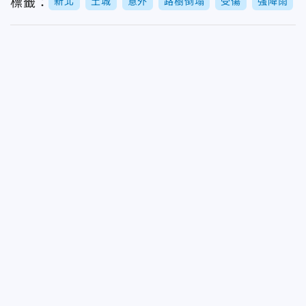
標籤：
新北
土城
意外
路樹倒塌
受傷
强降雨