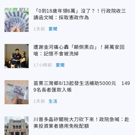
「0到18歲年領6萬」沒了？！行政院收三
讀函文喊：採取憲政作為
1天前
要聞
遭謝金河痛心轟「顛倒黑白」！蔣萬安回
嗆：記憶不會被洗掉
17小時前
要聞
苗栗三灣鄉8/13起發生活補助5000元 149
9名長者匯款入帳
1天前
生活
川普多晶矽關稅大刀砍下來！政院急喊：赴
美投資業者適用免稅配額