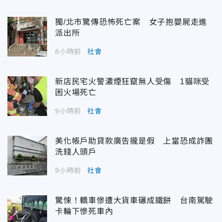
獨/北市驚傳恐怖死亡案 女子抱嬰屍走進
派出所
8小時前
社會
新店民宅火警濃煙狂竄無人受傷 1貓咪受
困火場死亡
9小時前
社會
美化帳戶助貸款廣告攏是假 上當恐成詐團
洗錢人頭戶
9小時前
社會
驚悚！轎車慘遭大貨車碾成鐵餅 台南駕駛
卡輪下慘死車內