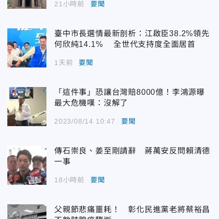
21小時前
要聞
臺中市長選情最新剖析：江啟臣38.2%領先
何欣純14.1% 全世代支持度全面居首
1天前
要聞
「這件事」恐讓台灣賠8000億！李鴻源曝
最大危機嘆：沒解了
2023/08/14 10:47
要聞
傳石崇良、姜至剛請辭 蔣萬安反問賴清德
一事
18小時前
要聞
父親節悲痛噩耗！ 彰化民進黨老將蔡裕昌