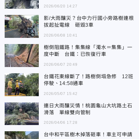
2026/06/20 14:27
影/大雨釀災？台中力行國小旁路樹連根
拔起扯電線 砸毀3車
2026/06/08 10:41
樹倒阻鐵路！集集線「濁水＝集集」一
度中斷 台鐵：已恢復行車
2026/06/07 20:49
台鐵花東線斷了！路樹倒塌急修 12班
停駛、14:58通車
2026/05/07 15:42
連日大雨釀災情！桃園龜山大坑路土石
滑落 單線雙向管制
2026/04/06 17:28
台中和平區樹木掉落砸車！車主可申請