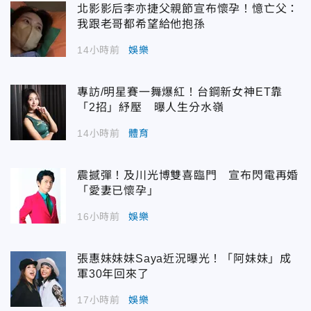
北影影后李亦捷父親節宣布懷孕！憶亡父：
我跟老哥都希望給他抱孫
14小時前
娛樂
專訪/明星賽一舞爆紅！台鋼新女神ET靠
「2招」紓壓 曝人生分水嶺
14小時前
體育
震撼彈！及川光博雙喜臨門 宣布閃電再婚
「愛妻已懷孕」
16小時前
娛樂
張惠妹妹妹Saya近況曝光！「阿妹妹」成
軍30年回來了
17小時前
娛樂