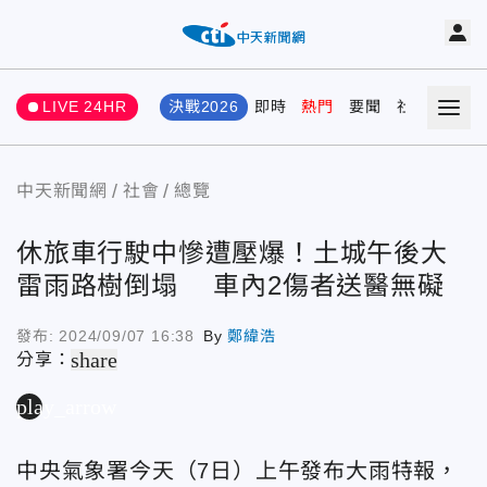
LIVE 24HR
決戰2026
即時
熱門
要聞
社會
娛樂
中天新聞網
社會
總覽
休旅車行駛中慘遭壓爆！土城午後大
雷雨路樹倒塌 車內2傷者送醫無礙
發布:
2024/09/07 16:38
By
鄭緯浩
share
分享：
play_arrow
中央氣象署今天（7日）上午發布大雨特報，