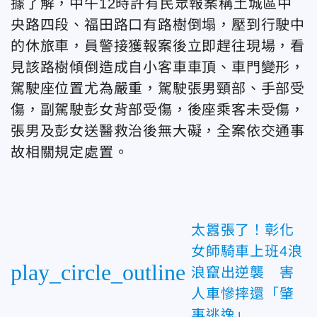
據了解，中午12時許有民眾報案稱土城區中
央路四段、福田路口有路樹倒塌，壓到行駛中
的休旅車，員警接獲報案後立即趕往現場，看
見該路樹傾倒造成自小客車車頂、車門變形，
駕駛座位置尤為嚴重，駕駛張男頸部、手部受
傷，副駕駛彭女背部受傷，後座乘客未受傷，
張男及彭女送醫救治後無大礙，全案依交通事
故相關規定處置。
太囂張了！彰化
女師騎車上班4浪
play_circle_outline
浪竄出逆襲 害
人車慘摔還「肇
事逃逸」