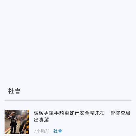
社會
暖暖男單手騎車蛇行安全帽未扣 警攔查驗
出毒駕
7小時前
社會