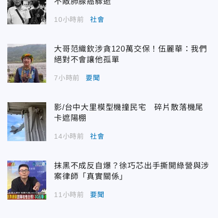
不敵肺腺癌驟逝
10小時前
社會
大哥范織欽涉貪120萬交保！伍麗華：我們
絕對不會讓他孤單
7小時前
要聞
影/台中大里模型機撞民宅 碎片散落機尾
卡遮陽棚
14小時前
社會
抹黑不成反自爆？徐巧芯出手撕開綠營與涉
案律師「真實關係」
11小時前
要聞