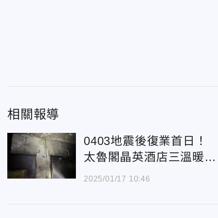
相關報導
0403地震後復業首日！
太魯閣晶英酒店三溫暖起
火 5人嗆傷
2025/01/17 10:46