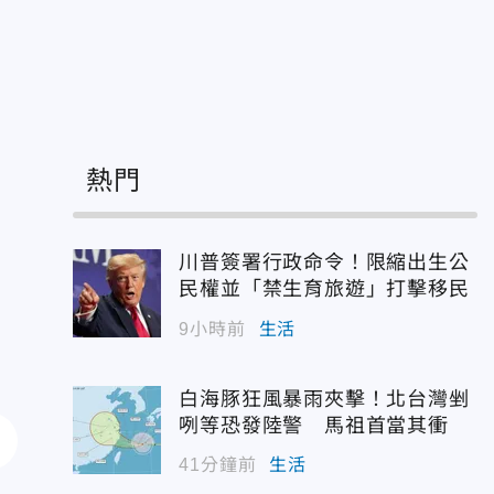
日
熱門
川普簽署行政命令！限縮出生公
民權並「禁生育旅遊」打擊移民
9小時前
生活
白海豚狂風暴雨夾擊！北台灣剉
咧等恐發陸警 馬祖首當其衝
41分鐘前
生活