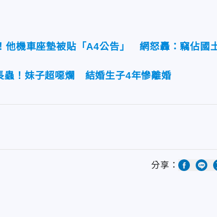
！他機車座墊被貼「A4公告」 網怒轟：竊佔國
長蟲！妹子超噁爛 結婚生子4年慘離婚
分享：