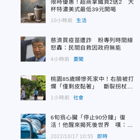
限時優惠！超商拿鐵買2送2 大
杯特濃美式最低39元開喝
10小時前
生活
慈濟買疫苗遭詐 粉專列時間線
怒轟：民間自救因政府無能
4小時前
要聞
桃園85歲婦慘死家中！右臉被打
爛「僅剩皮黏著」 斷裂拐杖揭
駭人現場
1小時前
社會
6旬翁心臟「停止90分鐘」復
活！他醒來揭死後世界 嘆：很
恐怖…
2022/10/17 10:55
即時