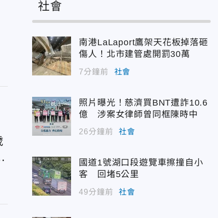
社會
南港LaLaport鷹架天花板掉落砸
傷人！北市建管處開罰30萬
7分鐘前
社會
照片曝光！慈濟買BNT遭詐10.6
億 涉案女律師曾同框陳時中
26分鐘前
社會
歲
克
國道1號湖口段遊覽車擦撞自小
物
客 回堵5公里
49分鐘前
社會