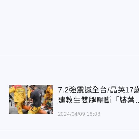
7.2強震撼全台/晶英17
建教生雙腿壓斷「裝葉
膜」搶救 家屬慟：植
2024/04/09 18:08
人狀態