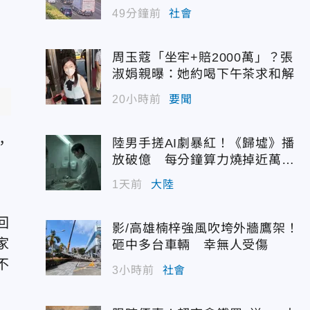
49分鐘前
社會
周玉蔻「坐牢+賠2000萬」？張
淑娟親曝：她約喝下午茶求和解
20小時前
要聞
，
陸男手搓AI劇暴紅！《歸墟》播
放破億 每分鐘算力燒掉近萬台
幣
1天前
大陸
回
影/高雄楠梓強風吹垮外牆鷹架！
家
砸中多台車輛 幸無人受傷
不
3小時前
社會