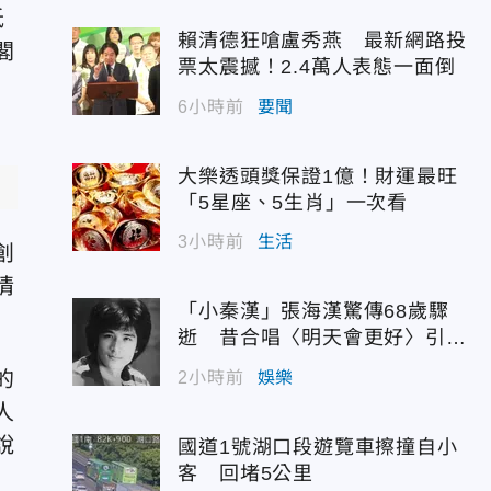
抵
賴清德狂嗆盧秀燕 最新網路投
閣
票太震撼！2.4萬人表態一面倒
6小時前
要聞
大樂透頭獎保證1億！財運最旺
「5星座、5生肖」一次看
3小時前
生活
創
情
「小秦漢」張海漢驚傳68歲驟
逝 昔合唱〈明天會更好〉引追
憶
的
2小時前
娛樂
人
說
國道1號湖口段遊覽車擦撞自小
客 回堵5公里