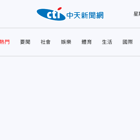
星
熱門
要聞
社會
娛樂
體育
生活
國際