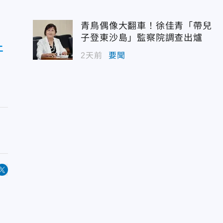
青鳥偶像大翻車！徐佳青「帶兒
子登東沙島」監察院調查出爐
土
2天前
要聞