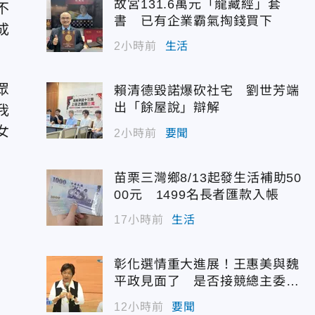
故宮131.6萬元「龍藏經」套
不
書 已有企業霸氣掏錢買下
成
2小時前
生活
眾
賴清德毀諾爆砍社宅 劉世芳端
出「餘屋說」辯解
我
女
2小時前
要聞
苗栗三灣鄉8/13起發生活補助50
00元 1499名長者匯款入帳
17小時前
生活
彰化選情重大進展！王惠美與魏
平政見面了 是否接競總主委態
度曝光
12小時前
要聞