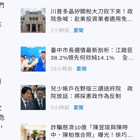
們
川普多晶矽關稅大刀砍下來！政
院急喊：赴美投資業者適用免稅
主
配額
2小時前
要聞
臺中市長選情最新剖析：江啟臣
38.2%領先何欣純14.1% 全世
代支持度全面居首
18小時前
要聞
原
兒少帳戶在野版三讀送府院 政
院放話：將採憲政作為反制
文
3小時前
要聞
危
，
詐騙慈濟10億「陳昱瑄與陳時
中、陳柏惟合照」曝光！徐巧芯