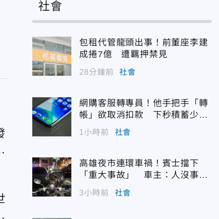
社會
包租代管龍頭出事！前董座李建
成捲7億 遭羈押禁見
28分鐘前
社會
網購客服轉專員！他手把手「轉
帳」欲取消扣款 下秒積蓄少一
半
發
1小時前
社會
中
高雄夜市連環車禍！賓士擋下
「重大事故」 車主：人沒事最
重要
3小時前
社會
世
我