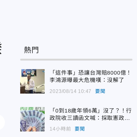
睽
熱門
「這件事」恐讓台灣賠8000億！
李鴻源曝最大危機嘆：沒解了
2023/08/14 10:47
要聞
「0到18歲年領6萬」沒了？！行
政院收三讀函文喊：採取憲政作
為
14小時前
要聞