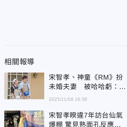
相關報導
宋智孝、神童《RM》扮
未婚夫妻 被哈哈虧：還
沒離婚？
2025/11/08 16:58
宋智孝睽違7年訪台仙氣
爆棚 驚見熟面孔反應超