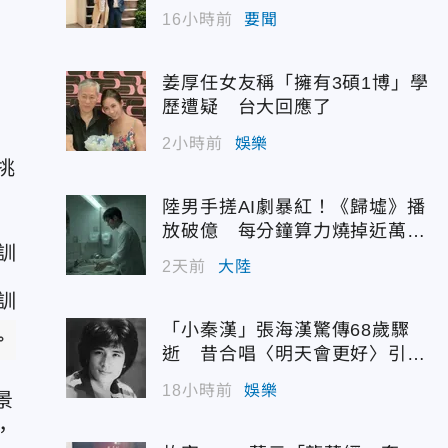
震撼出手
16小時前
要聞
姜厚任女友稱「擁有3碩1博」學
歷遭疑 台大回應了
2小時前
娛樂
挑
陸男手搓AI劇暴紅！《歸墟》播
放破億 每分鐘算力燒掉近萬台
幣
2天前
大陸
「小秦漢」張海漢驚傳68歲驟
／BBC Studios提供）
逝 昔合唱〈明天會更好〉引追
憶
18小時前
娛樂
景
，