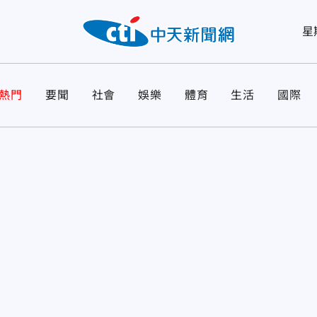
星
熱門
要聞
社會
娛樂
體育
生活
國際