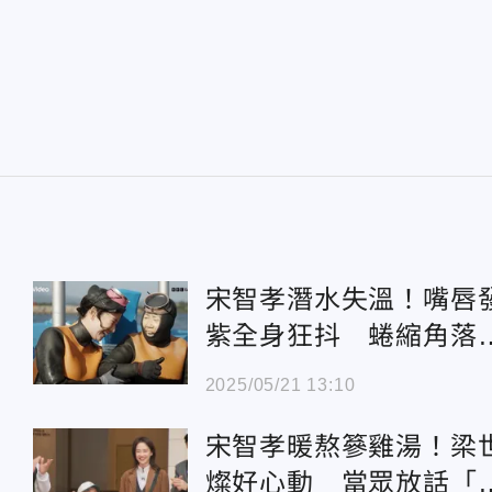
宋智孝潛水失溫！嘴唇
紫全身狂抖 蜷縮角落
止拍攝
2025/05/21 13:10
宋智孝暖熬篸雞湯！梁
燦好心動 當眾放話「