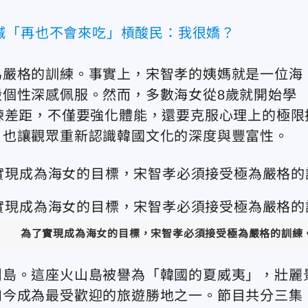
喊「再也不會來吃」槓酸民：我很嬌？
為嚴格的訓練。事實上，宋智孝的姨媽就是一位海
個性深感佩服。然而，多數海女從8歲就開始學
練差距，不僅要強化體能，還要克服心理上的極限
，也讓觀眾重新認識韓國文化的深度與豐富性。
為了實現成為海女的目標，宋智孝必須接受極為嚴格的訓練。（圖
州島。這座火山島被譽為「韓國的夏威夷」，壯麗
如今成為最受歡迎的旅遊勝地之一。節目共分三集