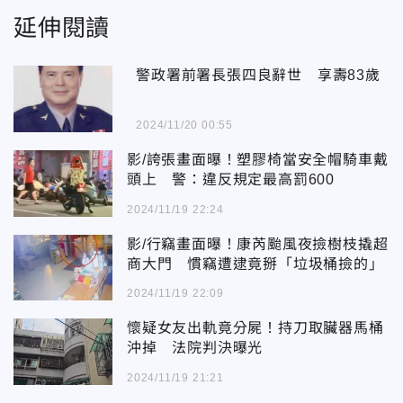
延伸閱讀
警政署前署長張四良辭世 享壽83歲
2024/11/20 00:55
影/誇張畫面曝！塑膠椅當安全帽騎車戴
頭上 警：違反規定最高罰600
2024/11/19 22:24
影/行竊畫面曝！康芮颱風夜撿樹枝撬超
商大門 慣竊遭逮竟掰「垃圾桶撿的」
2024/11/19 22:09
懷疑女友出軌竟分屍！持刀取臟器馬桶
沖掉 法院判決曝光
2024/11/19 21:21