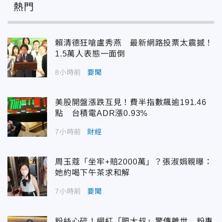
熱門
賴清德狂嗆盧秀燕 最新網路投票太震撼！
1.5萬人表態一面倒
8小時前
要聞
美股開盤漲跌互見！費半指數飆逾191.46
點 台積電ADR漲0.93%
7小時前
財經
周玉蔻「坐牢+賠2000萬」？張淑娟親曝：
她約喝下午茶求和解
7小時前
要聞
粉絲心碎！網紅「肥大叔」驚傳離世 粉專