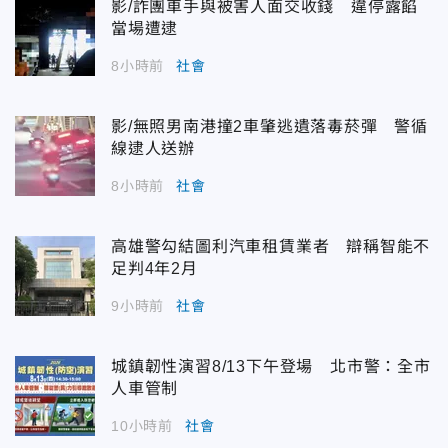
影/詐團車手與被害人面交收錢 違停露餡
當場遭逮
8小時前
社會
影/無照男南港撞2車肇逃遺落毒菸彈 警循
線逮人送辦
8小時前
社會
高雄警勾結圖利汽車租賃業者 辯稱智能不
足判4年2月
9小時前
社會
城鎮韌性演習8/13下午登場 北市警：全市
人車管制
10小時前
社會