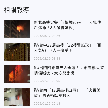
相關報導
新北高樓火警「8樓燒起來」！大批住
戶逃命「3人嗆傷送醫」
2026/05/17 08:26
影/台中27層高樓「22樓冒焰球」！百
人急逃、7人一度受困
2026/02/19 08:38
影/出門回來竟天人永隔！北市高樓火警
情侶斷魂、女方兒悲慟
2026/02/01 09:05
影/台南「17層高樓出事」！「火舌破
窗」勇消衝臥室救人
2026/01/25 10:18