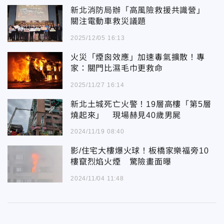
新北消防局辦「高風險救援共識營」
關注電動車救災議題
2025/12/05 16:13
火災「煙囪效應」加速毒氣擴散！專
家：關門比濕毛巾更救命
2025/11/27 16:14
新北土城死亡火警！19層高樓「第5層
燒起來」 現場赫見40歲男屍
2024/11/19 08:40
影/住宅大樓爆火球！板橋家樂福旁10
樓竄烈焰火煙 驚險畫面曝
2024/11/04 11:48