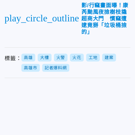
影/行竊畫面曝！康
芮颱風夜撿樹枝撬
play_circle_outline
超商大門 慣竊遭
逮竟掰「垃圾桶撿
的」
高雄
大樓
火警
火花
工地
建案
標籤：
高雄市
記者爆料網