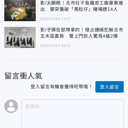
影/太顯眼！北市社子島鐵皮工廠豪車進
出 警突襲破「黑粒仔」賭場逮14人
2024/11/19 21:07
影/子彈在部隊拿的！侵占通緝犯躲北市
五木區套房 警上門抓人驚見4槍2彈
2024/11/19 20:41
留言衝人氣
登入留言有機會獲得旺幣哦！
登入留言