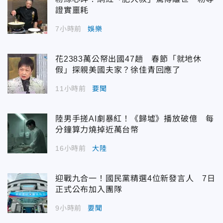
證實噩耗
7小時前
娛樂
花2383萬公帑出國47趟 春節「就地休
假」探親美國夫家？徐佳青回應了
11小時前
要聞
陸男手搓AI劇暴紅！《歸墟》播放破億 每
分鐘算力燒掉近萬台幣
16小時前
大陸
迎戰九合一！國民黨精選4位新發言人 7日
正式公布加入團隊
9小時前
要聞