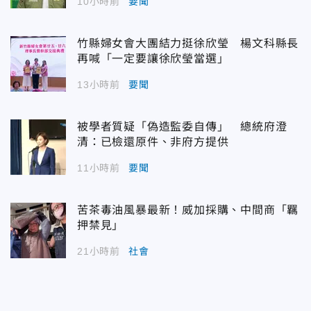
10小時前
要聞
竹縣婦女會大團結力挺徐欣瑩 楊文科縣長
再喊「一定要讓徐欣瑩當選」
13小時前
要聞
被學者質疑「偽造監委自傳」 總統府澄
清：已檢還原件、非府方提供
11小時前
要聞
苦茶毒油風暴最新！威加採購、中間商「羈
押禁見」
21小時前
社會