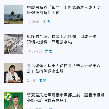
中颱白海豚「敲門」！新北高屏台東明防8
級強陣風颳到入夜
7小時前
生活
紙糊的？湖北橋梁水泥護欄「倒成一排」
知情人爆料：只用膠水黏
16小時前
大陸
青鳥偶像大翻車！徐佳青「帶兒子登東沙
島」監察院調查出爐
1天前
要聞
曾競選民進黨嘉義市黨部主委 嘉義市議員
參選人許明對突退選！