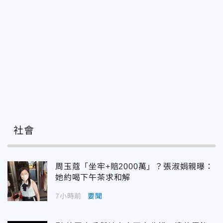
社會
周玉蔻「坐牢+賠2000萬」？張淑娟親曝：
她約喝下午茶求和解
7小時前
要聞