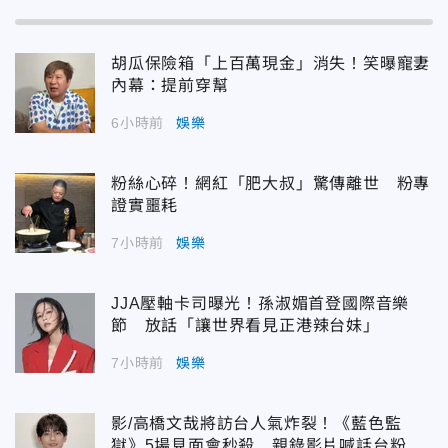
胡瓜保險箱「上百萬現金」消失！笑曝寵妻
內幕：提前穿幫
6小時前
娛樂
粉絲心碎！網紅「肥大叔」驚傳離世 粉專
證實噩耗
7小時前
娛樂
JJA壓軸卡司曝光！孫淑媚首登國際音樂
節 放話「讓世界看見正港辣台妹」
7小時前
娛樂
影/高橋文哉將訪台人氣炸裂！《藍色監
獄》5場見面會秒殺 親錄影片喊話台粉