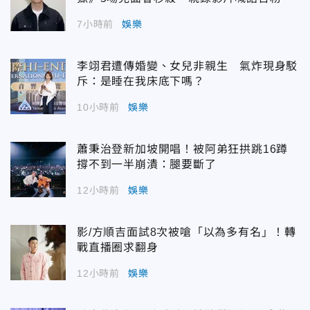
7小時前
娛樂
李翊君遭傳婚變、女兒非親生 氣炸現身駁
斥：是睡在我床底下嗎？
10小時前
娛樂
蕭秉治登新加坡開唱！被阿弟狂拱跳16蹲
撐不到一半崩潰：腿要斷了
12小時前
娛樂
影/方順吉面試8次被嗆「以為多有名」！轉
戰直播圈求翻身
12小時前
娛樂