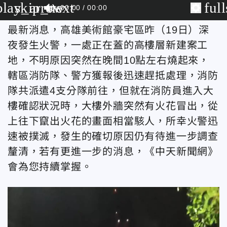
play_arrow
skip_next
ful
00:00
00:00
最新消息，高雄美術館豪宅區昨（19日）深
夜發生火警，一處正在蓋的高樓層新建案工
地，不明原因突然在晚間10點左右燒起來，
轄區消防隊、警方獲報後迅速趕抵處理，消防
隊共派遣4支分隊前往，但就在消防員進入大
樓確認狀況時，大樓外牆突然有火花冒出，從
上往下竄出火花的畫面相當駭人，所幸火警迅
速被撲滅，發生的確切原因仍有待進一步調查
釐清，若有更進一步的消息，《中天新聞網》
會為您持續掌握。