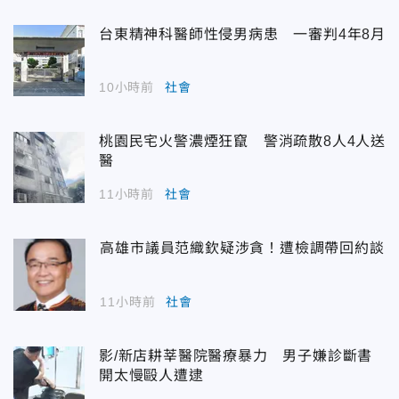
台東精神科醫師性侵男病患 一審判4年8月
10小時前
社會
桃園民宅火警濃煙狂竄 警消疏散8人4人送
醫
11小時前
社會
高雄市議員范織欽疑涉貪！遭檢調帶回約談
11小時前
社會
影/新店耕莘醫院醫療暴力 男子嫌診斷書
開太慢毆人遭逮