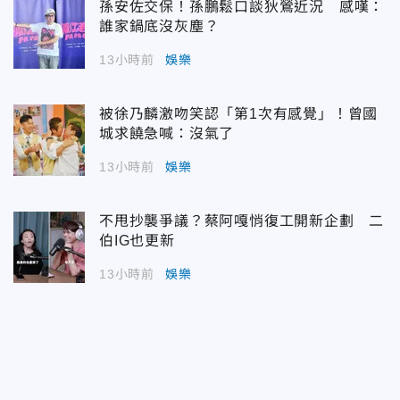
孫安佐交保！孫鵬鬆口談狄鶯近況 感嘆：
誰家鍋底沒灰塵？
13小時前
娛樂
被徐乃麟激吻笑認「第1次有感覺」！曾國
城求饒急喊：沒氣了
13小時前
娛樂
不甩抄襲爭議？蔡阿嘎悄復工開新企劃 二
伯IG也更新
13小時前
娛樂