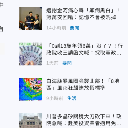
中
遭謝金河痛心轟「顛倒黑白」！
蔣萬安回嗆：記憶不會被洗掉
14小時前
要聞
「0到18歲年領6萬」沒了？！行
政院收三讀函文喊：採取憲政作
為
1天前
要聞
管
白海豚暴風圈強襲北部！「8地
區」風雨狂飆達放假標準
9小時前
生活
川普多晶矽關稅大刀砍下來！政
院急喊：赴美投資業者適用免稅