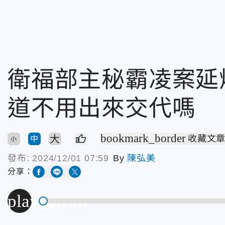
衛福部主秘霸凌案延
道不用出來交代嗎
bookmark_border
大
收藏文
中
小
發布:
2024/12/01 07:59
By
陳弘美
分享：
play_arrow