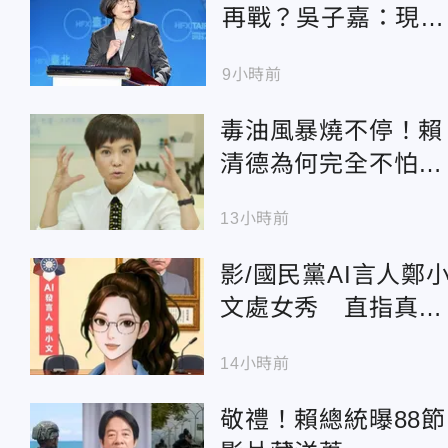
再戰？吳子嘉：現在
不敢講
9小時前
毒油風暴燒不停！賴
清德為何完全不怕？
李艷秋揭「神功護
13小時前
體」驚人算計
影/國民黨AI言人鄭
文處女秀 直指真正
食安破口就是賴政府
14小時前
敬禮！賴總統曝88節