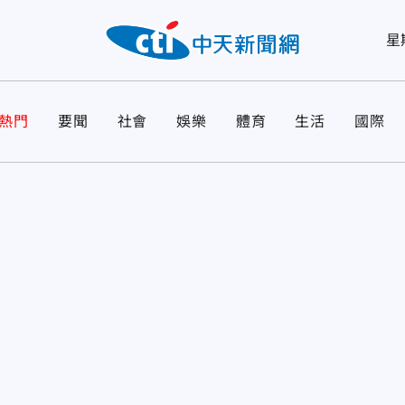
星
熱門
要聞
社會
娛樂
體育
生活
國際