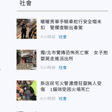
社會
暖暖男單手騎車蛇行安全帽未
扣 警攔查驗出毒駕
4小時前
社會
獨/北市驚傳恐怖死亡案 女子抱
嬰屍走進派出所
小
5小時前
社會
新店民宅火警濃煙狂竄無人受
傷 1貓咪受困火場死亡
6小時前
社會