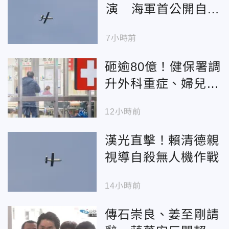
演 海軍首公開自殺
無人機竟尾翼故障
7小時前
砸逾80億！健保署調
升外科重症、婦兒科
支付標準 最快9月上
12小時前
路
漢光直擊！賴清德親
視導自殺無人機作戰
14小時前
傳石崇良、姜至剛請