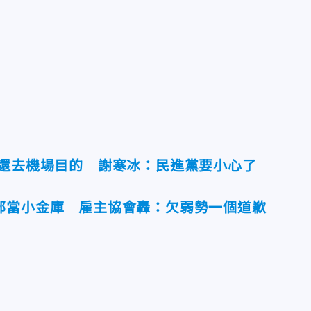
管還去機場目的 謝寒冰：民進黨要小心了
部當小金庫 雇主協會轟：欠弱勢一個道歉