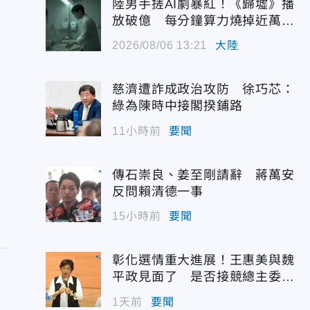
陸男手搓AI劇暴紅！《歸墟》播
放破億 每分鐘算力燒掉近萬台
幣
2026/08/06 13:21
大陸
慈濟遭詐成政治攻防 徐巧芯：
綠為陳時中接閣揆鋪路
11小時前
要聞
傳石崇良、姜至剛請辭 蔣萬安
反問賴清德一事
15小時前
要聞
彰化選情重大進展！王惠美與魏
平政見面了 是否接競總主委態
度曝光
1天前
要聞