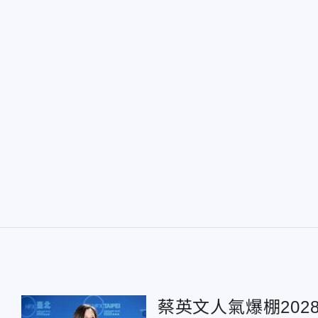
操
蔡英文人氣爆棚202