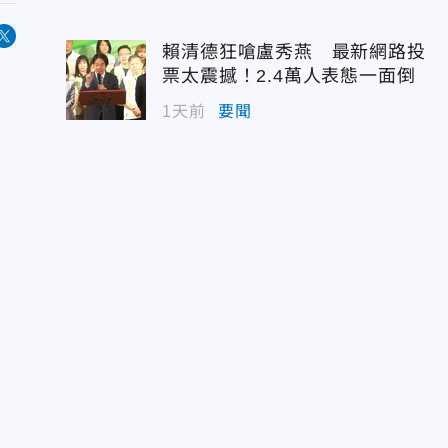
賴清德狂嗆盧秀燕 最新網路投
票太震撼！2.4萬人表態一面倒
1天前
要聞