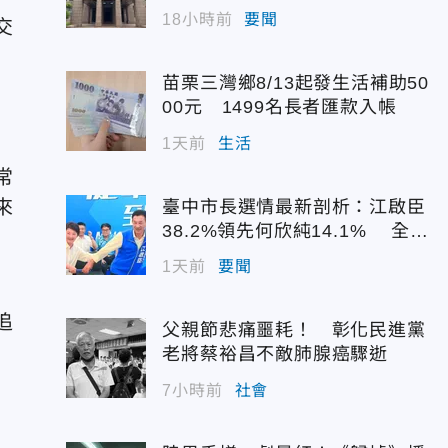
配額
18小時前
要聞
交
苗栗三灣鄉8/13起發生活補助50
00元 1499名長者匯款入帳
1天前
生活
常
來
臺中市長選情最新剖析：江啟臣
38.2%領先何欣純14.1% 全世
代支持度全面居首
1天前
要聞
追
父親節悲痛噩耗！ 彰化民進黨
老將蔡裕昌不敵肺腺癌驟逝
7小時前
社會