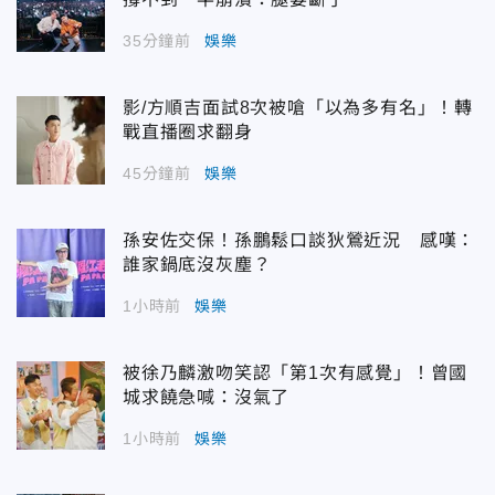
35分鐘前
娛樂
影/方順吉面試8次被嗆「以為多有名」！轉
戰直播圈求翻身
45分鐘前
娛樂
孫安佐交保！孫鵬鬆口談狄鶯近況 感嘆：
誰家鍋底沒灰塵？
1小時前
娛樂
被徐乃麟激吻笑認「第1次有感覺」！曾國
城求饒急喊：沒氣了
1小時前
娛樂