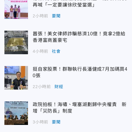
再喊「一定要讓徐欣瑩當選」
2小時前
要聞
囂張！美女律師詐騙慈濟10億！竟拿2億給
香港富商蓋豪宅
4小時前
社會
挺自家股票！群聯執行長潘健成7月加碼買4
0張
22小時前
財經
政院拍板！海嘯、堰塞湖劃歸中央權責 新
增「災防長」制度
3小時前
要聞