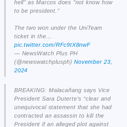
hell" as Marcos does "not know how
to be president."
The two won under the UniTeam
ticket in the…
pic.twitter.com/RFc9tX8nwF
— NewsWatch Plus PH
(@newswatchplusph)
November 23,
2024
BREAKING: Malacañang says Vice
President Sara Duterte’s “clear and
unequivocal statement that she had
contracted an assassin to kill the
President if an alleged plot against