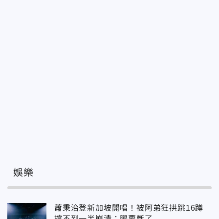
娛樂
蕭秉治登新加坡開唱！被阿弟狂拱跳16蹲
撐不到一半崩潰：腿要斷了