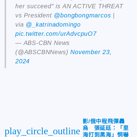
her succeed” is AN ACTIVE THREAT
vs President
@bongbongmarcos
|
via
@_katrinadomingo
pic.twitter.com/urAdvcpuO7
— ABS-CBN News
(@ABSCBNNews)
November 23,
2024
影/俄中程飛彈轟
烏 張延廷：「里
play_circle_outline
海打到黑海」恫嚇