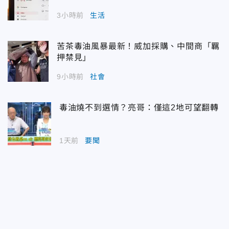
3小時前
生活
苦茶毒油風暴最新！威加採購、中間商「羈
押禁見」
9小時前
社會
毒油燒不到選情？亮哥：僅這2地可望翻轉
1天前
要聞