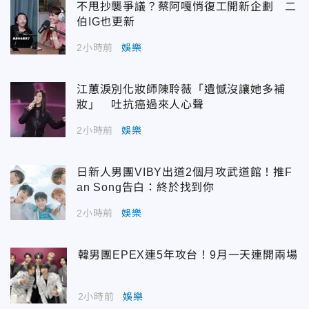
不甩抄襲爭議？蔡阿嘎悄復工開新企劃 二
伯IG也更新
2小時前
娛樂
江蕙淚別化妝師陳聆薇「遺憾沒讓她多補
妝」 吐抗癌過來人心聲
2小時前
娛樂
日新人男團VIBY出道2個月攻武道館！推F
an Song告白：終於找到你
2小時前
娛樂
韓男團EPEX連5年攻台！9月一天連開兩場
2小時前
娛樂