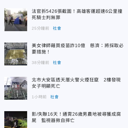
法官拆5426張截圖！高雄客運超速6公里撞
死騎士判無罪
25分鐘前
社會
美女律師藉買疫苗詐10億 慈濟：將採取必
要措施！
38分鐘前
社會
北市大安區透天厝火警火煙狂竄 2樓發現
女子明顯死亡
1小時前
社會
影/失聯16天！通霄26歲男農地被尋獲成腐
屍 監視器揪自摔亡