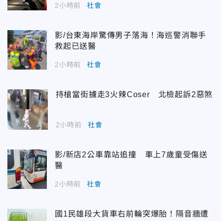
2小時前
社會
影/台東海岸驚傳男子落海！海巡警消聯手
救起已送醫
2小時前
社會
持槍當街擄走3火辣Coser 北檢起訴2惡煞
2小時前
社會
影/新店2公車靠站追撞 車上7歲童受傷送
醫
2小時前
社會
國1民雄段大貨車右前輪突爆胎！隔音牆遭