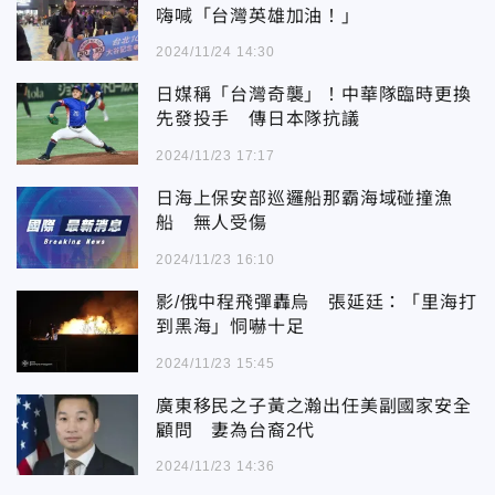
嗨喊「台灣英雄加油！」
2024/11/24 14:30
日媒稱「台灣奇襲」！中華隊臨時更換
先發投手 傳日本隊抗議
2024/11/23 17:17
日海上保安部巡邏船那霸海域碰撞漁
船 無人受傷
2024/11/23 16:10
影/俄中程飛彈轟烏 張延廷：「里海打
到黑海」恫嚇十足
2024/11/23 15:45
廣東移民之子黃之瀚出任美副國家安全
顧問 妻為台裔2代
2024/11/23 14:36