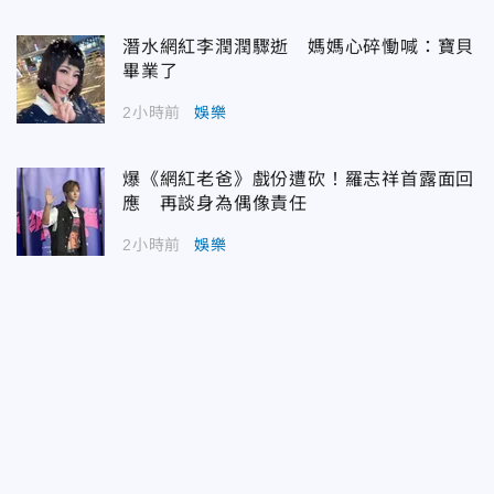
潛水網紅李潤潤驟逝 媽媽心碎慟喊：寶貝
畢業了
2小時前
娛樂
爆《網紅老爸》戲份遭砍！羅志祥首露面回
應 再談身為偶像責任
2小時前
娛樂