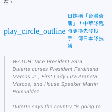
在。
日媒稱「台灣奇
襲」！中華隊臨
play_circle_outline
時更換先發投
手 傳日本隊抗
議
WATCH: Vice President Sara
Duterte curses President Ferdinand
Marcos Jr., First Lady Liza Araneta
Marcos, and House Speaker Martin
Romualdez.
Duterte says the country "is going to