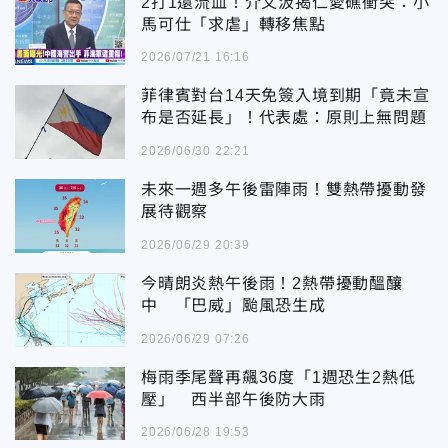
2打1還流血！介文汲揭仁愛礁衝突：小
馬可仕「求虐」轉移焦點
2026/07/21 16:16
菲律賓對台14天免簽入境到期「竟未宣
布是否延長」！代表處：原則上無問題
2026/06/30 22:21
未來一週多午後雷陣雨！雙熱帶擾動發
展待觀察
2026/06/29 20:39
今晴朗炎熱午後雨！2熱帶擾動醞釀
中 「巴威」颱風恐生成
2026/06/29 07:26
梅雨季尾聲再飆36度「1週恐生2熱低
壓」 西半部午後防大雨
2026/06/28 19:53