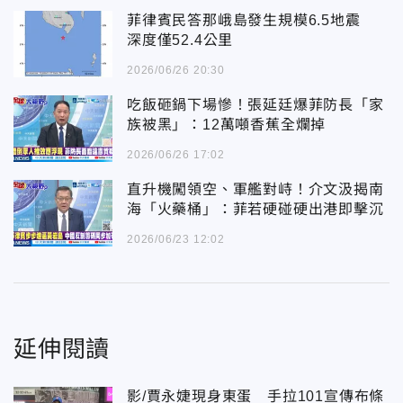
菲律賓民答那峨島發生規模6.5地震
深度僅52.4公里
2026/06/26 20:30
吃飯砸鍋下場慘！張延廷爆菲防長「家
族被黑」：12萬噸香蕉全爛掉
2026/06/26 17:02
直升機闖領空、軍艦對峙！介文汲揭南
海「火藥桶」：菲若硬碰硬出港即擊沉
2026/06/23 12:02
延伸閱讀
影/賈永婕現身東蛋 手拉101宣傳布條