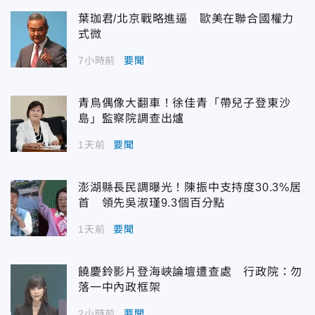
葉珈君/北京戰略進逼 歐美在聯合國權力
式微
7小時前
要聞
青鳥偶像大翻車！徐佳青「帶兒子登東沙
島」監察院調查出爐
1天前
要聞
澎湖縣長民調曝光！陳振中支持度30.3%居
首 領先吳淑瑾9.3個百分點
1天前
要聞
饒慶鈴影片登海峽論壇遭查處 行政院：勿
落一中內政框架
2小時前
要聞