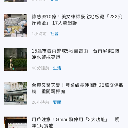
詐慈濟10億！美女律師豪宅地板藏「232公
斤黃金」 17人遭起訴
1小時前
社會
15縣市豪雨警戒5地轟雷雨 台南屏東2級
淹水警戒亮燈
46分鐘前
生活
台東又驚天變！農業處長涉圖利20萬交保撤
銷 重開羈押庭
20小時前
要聞
用戶注意！Gmail將停用「3大功能」 明
年1月實施