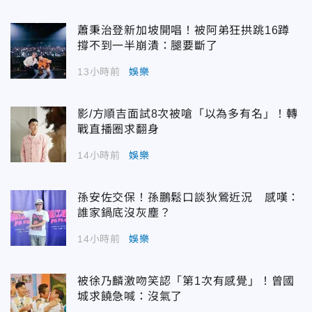
蕭秉治登新加坡開唱！被阿弟狂拱跳16蹲
撐不到一半崩潰：腿要斷了
13小時前
娛樂
影/方順吉面試8次被嗆「以為多有名」！轉
戰直播圈求翻身
14小時前
娛樂
孫安佐交保！孫鵬鬆口談狄鶯近況 感嘆：
誰家鍋底沒灰塵？
14小時前
娛樂
被徐乃麟激吻笑認「第1次有感覺」！曾國
城求饒急喊：沒氣了