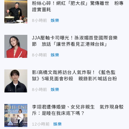
粉絲心碎！網紅「肥大叔」驚傳離世 粉專
證實噩耗
8小時前
娛樂
JJA壓軸卡司曝光！孫淑媚首登國際音樂
節 放話「讓世界看見正港辣台妹」
8小時前
娛樂
影/高橋文哉將訪台人氣炸裂！《藍色監
獄》5場見面會秒殺 親錄影片喊話台粉
8小時前
娛樂
李翊君遭傳婚變、女兒非親生 氣炸現身駁
斥：是睡在我床底下嗎？
12小時前
娛樂