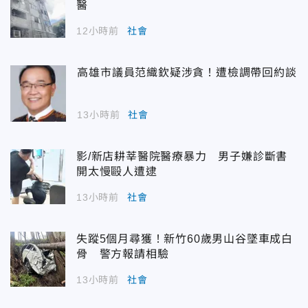
醫
12小時前
社會
高雄市議員范織欽疑涉貪！遭檢調帶回約談
13小時前
社會
影/新店耕莘醫院醫療暴力 男子嫌診斷書
開太慢毆人遭逮
13小時前
社會
失蹤5個月尋獲！新竹60歲男山谷墜車成白
骨 警方報請相驗
13小時前
社會