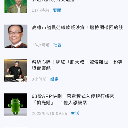
11小時前
要聞
高雄市議員范織欽疑涉貪！遭檢調帶回約談
13小時前
社會
粉絲心碎！網紅「肥大叔」驚傳離世 粉專
證實噩耗
8小時前
娛樂
63款APP快刪！惡意程式入侵銀行帳密
「偷光錢」 1億人恐被駭
2023/04/19 09:55
生活