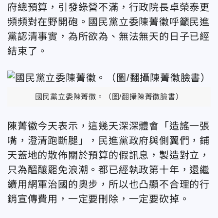
府總預算，引發綠營不滿，行政院長卓榮泰更
頻頻對在野開砲。國民黨立委陳菁徽呼籲民進
黨認清事實，為所欲為、無法無天的日子已經
結束了。
國民黨立委陳菁徽。（圖/翻攝陳菁徽臉書）
陳菁徽今天表示，這幾天深深體會「造謠一張
嘴，澄清跑斷腿」，民進黨政府與側翼們，鋪
天蓋地的散佈關於預算的假訊息，製造對立，
只為醞釀罷免浪潮。都已經執政第十年，還繼
續用網軍治國的奧步，所以也凸顯不合理的行
銷宣傳費用，一定要刪除，一定要砍掉。