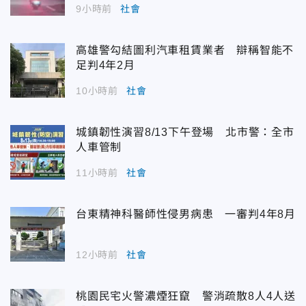
9小時前
社會
高雄警勾結圖利汽車租賃業者 辯稱智能不
足判4年2月
10小時前
社會
城鎮韌性演習8/13下午登場 北市警：全市
人車管制
11小時前
社會
台東精神科醫師性侵男病患 一審判4年8月
12小時前
社會
桃園民宅火警濃煙狂竄 警消疏散8人4人送