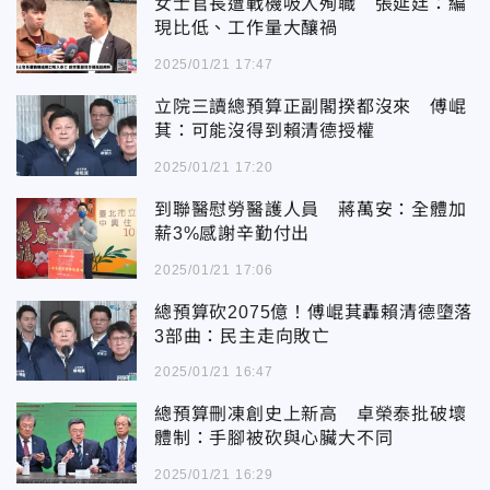
女士官長遭戰機吸入殉職 張延廷：編
現比低、工作量大釀禍
2025/01/21 17:47
立院三讀總預算正副閣揆都沒來 傅崐
萁：可能沒得到賴清德授權
2025/01/21 17:20
到聯醫慰勞醫護人員 蔣萬安：全體加
薪3%感謝辛勤付出
2025/01/21 17:06
總預算砍2075億！傅崐萁轟賴清德墮落
3部曲：民主走向敗亡
2025/01/21 16:47
總預算刪凍創史上新高 卓榮泰批破壞
體制：手腳被砍與心臟大不同
2025/01/21 16:29