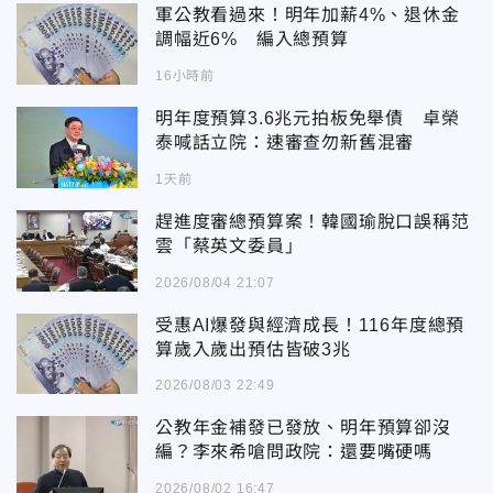
軍公教看過來！明年加薪4%、退休金
調幅近6% 編入總預算
16小時前
明年度預算3.6兆元拍板免舉債 卓榮
泰喊話立院：速審查勿新舊混審
1天前
趕進度審總預算案！韓國瑜脫口誤稱范
雲「蔡英文委員」
2026/08/04 21:07
受惠AI爆發與經濟成長！116年度總預
算歲入歲出預估皆破3兆
2026/08/03 22:49
公教年金補發已發放、明年預算卻沒
編？李來希嗆問政院：還要嘴硬嗎
2026/08/02 16:47