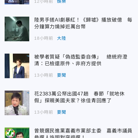
12小時前
娛樂
陸男手搓AI劇暴紅！《歸墟》播放破億 每
分鐘算力燒掉近萬台幣
18小時前
大陸
被學者質疑「偽造監委自傳」 總統府澄
清：已檢還原件、非府方提供
13小時前
要聞
花2383萬公帑出國47趟 春節「就地休
假」探親美國夫家？徐佳青回應了
13小時前
要聞
曾競選民進黨嘉義市黨部主委 嘉義市議員
參選人許明對突退選！