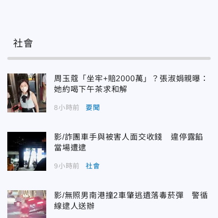
社會
周玉蔻「坐牢+賠2000萬」？張淑娟親曝：
她約喝下午茶求和解
8小時前
要聞
影/詐團車手與被害人面交收錢 違停露餡
當場遭逮
9小時前
社會
影/無照男南港撞2車肇逃遺落毒菸彈 警循
線逮人送辦