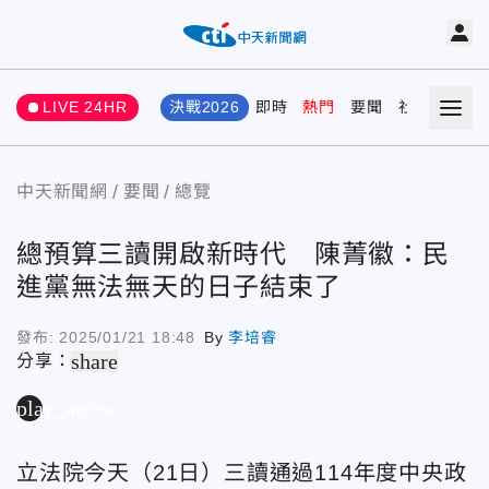
LIVE 24HR
決戰2026
即時
熱門
要聞
社會
娛樂
中天新聞網
要聞
總覽
總預算三讀開啟新時代 陳菁徽：民
進黨無法無天的日子結束了
發布:
2025/01/21 18:48
By
李培睿
share
分享：
play_arrow
立法院今天（21日）三讀通過114年度中央政