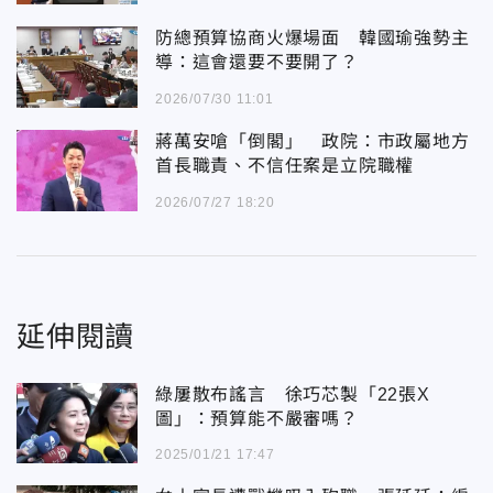
防總預算協商火爆場面 韓國瑜強勢主
導：這會還要不要開了？
2026/07/30 11:01
蔣萬安嗆「倒閣」 政院：市政屬地方
首長職責、不信任案是立院職權
2026/07/27 18:20
延伸閱讀
綠屢散布謠言 徐巧芯製「22張X
圖」：預算能不嚴審嗎？
2025/01/21 17:47