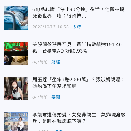
6旬翁心臟「停止90分鐘」復活！他醒來揭
死後世界 嘆：很恐怖…
2022/10/17 10:55
即時
美股開盤漲跌互見！費半指數飆逾191.46
點 台積電ADR漲0.93%
8小時前
財經
周玉蔻「坐牢+賠2000萬」？張淑娟親曝：
她約喝下午茶求和解
8小時前
要聞
李翊君遭傳婚變、女兒非親生 氣炸現身駁
斥：是睡在我床底下嗎？