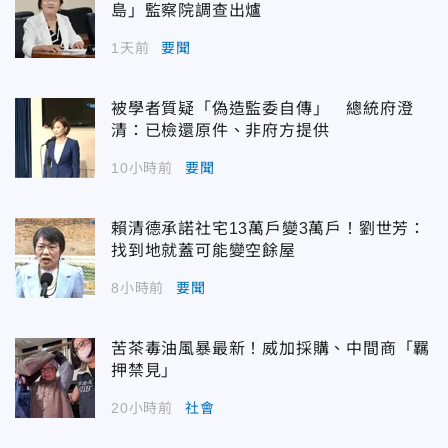
島」監察院調查出爐
1天前
要聞
被學者質疑「偽造監委自傳」 總統府澄
清：已檢還原件、非府方提供
10小時前
要聞
賴清德承諾社宅13萬戶變3萬戶！劉世芳：
找到地就蓋可能變空餘屋
8小時前
要聞
苦茶毒油風暴最新！威加採購、中間商「羈
押禁見」
20小時前
社會