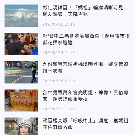
彰化現祥雲！「媽祖」輪廓清晰可見
網友熱議：天降吉兆
2026/07/16 15:15
影/台中三媽會遶境爆衝突！逢甲夜市搶
獻花揮拳遭逮
2026/05/24 11:18
九份聖明宮媽祖遶境明登場 警交管資
訊一次看
2026/05/16 21:02
台中男毀萬和宮光明燈、神像！民俗專
家：運勢恐嚴重受損
2026/05/13 13:42
蔣雪櫻突爆「呼吸中止」瀕危 獲媽祖
庇佑奇蹟救命