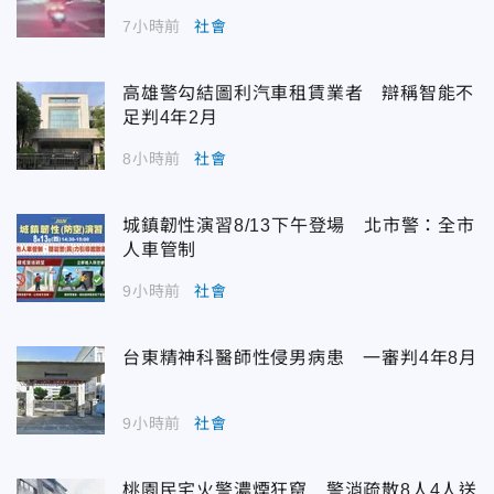
7小時前
社會
高雄警勾結圖利汽車租賃業者 辯稱智能不
足判4年2月
8小時前
社會
城鎮韌性演習8/13下午登場 北市警：全市
人車管制
9小時前
社會
台東精神科醫師性侵男病患 一審判4年8月
9小時前
社會
桃園民宅火警濃煙狂竄 警消疏散8人4人送