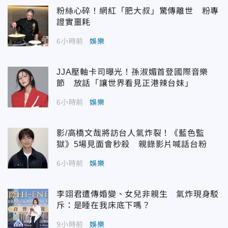
粉絲心碎！網紅「肥大叔」驚傳離世 粉專
證實噩耗
6小時前
娛樂
JJA壓軸卡司曝光！孫淑媚首登國際音樂
節 放話「讓世界看見正港辣台妹」
6小時前
娛樂
影/高橋文哉將訪台人氣炸裂！《藍色監
獄》5場見面會秒殺 親錄影片喊話台粉
6小時前
娛樂
李翊君遭傳婚變、女兒非親生 氣炸現身駁
斥：是睡在我床底下嗎？
9小時前
娛樂