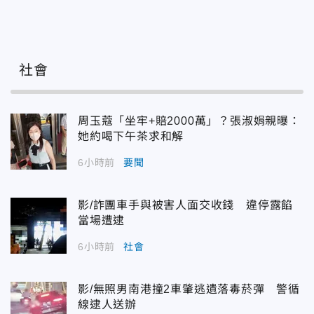
社會
周玉蔻「坐牢+賠2000萬」？張淑娟親曝：
她約喝下午茶求和解
6小時前
要聞
影/詐團車手與被害人面交收錢 違停露餡
當場遭逮
6小時前
社會
影/無照男南港撞2車肇逃遺落毒菸彈 警循
線逮人送辦