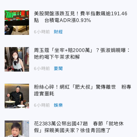
美股開盤漲跌互見！費半指數飆逾191.46
點 台積電ADR漲0.93%
6小時前
財經
周玉蔻「坐牢+賠2000萬」？張淑娟親曝：
她約喝下午茶求和解
6小時前
要聞
粉絲心碎！網紅「肥大叔」驚傳離世 粉專
證實噩耗
6小時前
娛樂
花2383萬公帑出國47趟 春節「就地休
假」探親美國夫家？徐佳青回應了