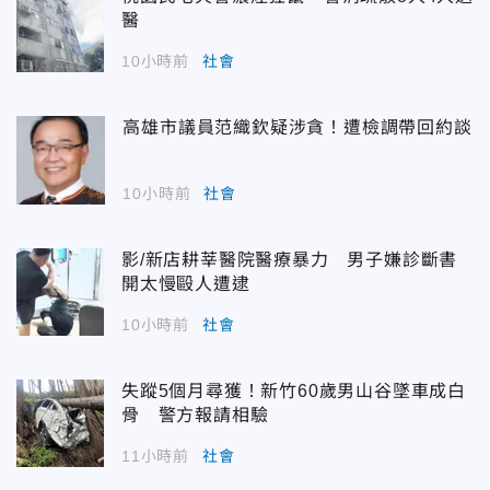
醫
10小時前
社會
高雄市議員范織欽疑涉貪！遭檢調帶回約談
10小時前
社會
影/新店耕莘醫院醫療暴力 男子嫌診斷書
開太慢毆人遭逮
10小時前
社會
失蹤5個月尋獲！新竹60歲男山谷墜車成白
骨 警方報請相驗
11小時前
社會