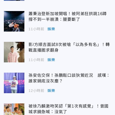
蕭秉治登新加坡開唱！被阿弟狂拱跳16蹲
撐不到一半崩潰：腿要斷了
11小時前
娛樂
影/方順吉面試8次被嗆「以為多有名」！轉
戰直播圈求翻身
11小時前
娛樂
孫安佐交保！孫鵬鬆口談狄鶯近況 感嘆：
誰家鍋底沒灰塵？
12小時前
娛樂
被徐乃麟激吻笑認「第1次有感覺」！曾國
城求饒急喊：沒氣了