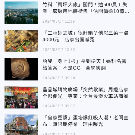
竹科「萬坪大廠」關門！逾500員工失
業 廠房用地將標售「估開價逾10億
元」
2024/03/17 11:39
「工程師之城」很好騙？他怨三菜一湯
4000元 店家出面喊冤
2024/03/17 10:32
胎兒「身上1根」長到逆天！婦科名醫
給答案：不是GG 全網笑翻
2024/03/17 09:20
晶品城購物廣場「突然歇業」周邊店家
全部倒光 專家：全台最慘火車站商圈
2024/03/17 09:07
「曾家豆漿」蛋塔爆紅吸人潮！老闆宣
布：無限期停業 理由曝光
2024/03/17 07:43