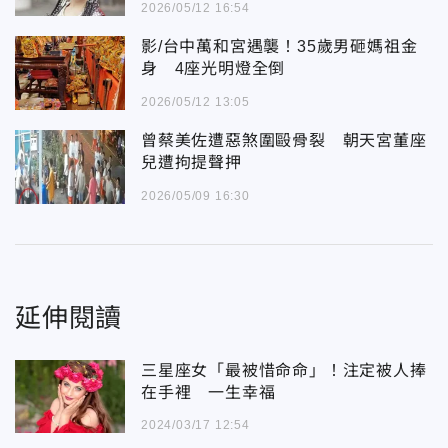
2026/05/12 16:54
影/台中萬和宮遇襲！35歲男砸媽祖金
身 4座光明燈全倒
2026/05/12 13:05
曾蔡美佐遭惡煞圍毆骨裂 朝天宮董座
兒遭拘提聲押
2026/05/09 16:30
延伸閱讀
三星座女「最被惜命命」！注定被人捧
在手裡 一生幸福
2024/03/17 12:54