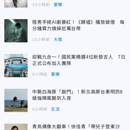
10小時前
要聞
陸男手搓AI劇暴紅！《歸墟》播放破億 每
分鐘算力燒掉近萬台幣
15小時前
大陸
迎戰九合一！國民黨精選4位新發言人 7日
正式公布加入團隊
8小時前
要聞
中颱白海豚「敲門」！新北高屏台東明防8
級強陣風颳到入夜
6小時前
生活
青鳥偶像大翻車！徐佳青「帶兒子登東沙