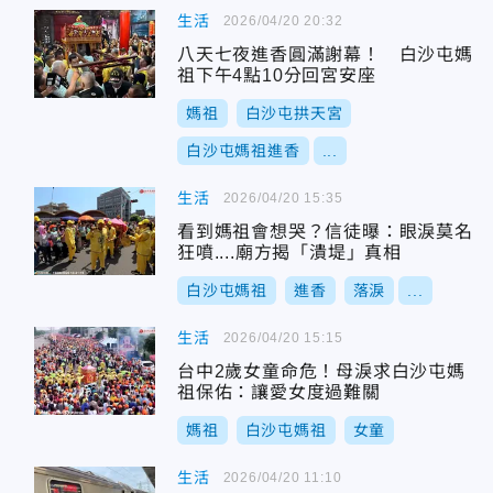
生活
2026/04/20 20:32
八天七夜進香圓滿謝幕！ 白沙屯媽
祖下午4點10分回宮安座
媽祖
白沙屯拱天宮
白沙屯媽祖進香
...
生活
2026/04/20 15:35
看到媽祖會想哭？信徒曝：眼淚莫名
狂噴....廟方揭「潰堤」真相
白沙屯媽祖
進香
落淚
...
生活
2026/04/20 15:15
台中2歲女童命危！母淚求白沙屯媽
祖保佑：讓愛女度過難關
媽祖
白沙屯媽祖
女童
生活
2026/04/20 11:10