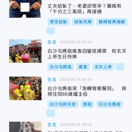
丈夫結紮了、老婆卻懷孕？醫揭有
「千分之三風險」再接通
男性結紮
結紮失敗
輸精管再接通
...
生活
2026/04/19 10:45
白沙屯媽祖進香回鑾抵通霄 祝玄天
上帝生日快樂
白沙屯媽祖
進香
玄天上帝
...
生活
2026/04/19 08:56
白沙屯媽祖突「急轉彎衝醫院」 探
視住院86歲爐主伯
白沙屯拱天宮
媽祖
白沙屯媽祖
...
生活
2026/04/18 18:56