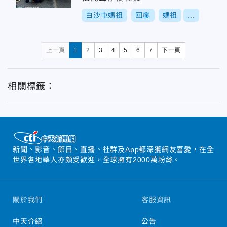
白沙屯媽祖
回鑾
媽祖
...
上一頁
1
2
3
4
5
6
7
下一頁
相關標籤：
新聞、影音、節目、直播、社群及App都深獲網友喜愛，在全
世界各地華人亦頗受歡迎，全球擁有2000萬粉絲。
關於我們
客服資訊
中天介紹
公告