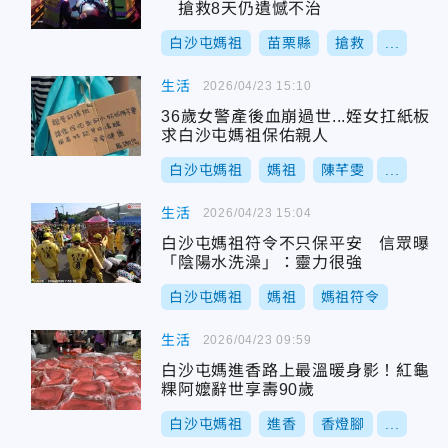
搶救8天仍遺憾不治
白沙屯媽祖
苗栗縣
搶救
...
生活
2026/04/23 15:10
36歲女警產後血崩過世...姪女扛紙板
求白沙屯媽祖保佑親人
白沙屯媽祖
媽祖
陳芊雯
...
生活
2026/04/23 15:04
白沙屯媽祖符令不只保平安 信眾曝
「陰陽水洗澡」：靈力很強
白沙屯媽祖
媽祖
媽祖符令
生活
2026/04/23 09:59
白沙屯媽進香路上最溫暖身影！紅龜
粿阿嬤辭世享壽90歲
白沙屯媽祖
進香
香燈腳
...