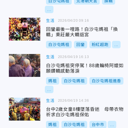
白沙屯媽祖
北港朝天宮
換轎
...
生活
2026/04/20 09:16
回鑾最後一哩路！白沙屯媽祖「換
轎」乘莊嚴大轎返宮
白沙屯媽祖
回鑾
粉紅超跑
...
生活
2026/04/19 16:13
白沙屯媽祖突停駕！88歲輪椅阿嬤如
願鑽轎感動落淚
媽祖
白沙屯媽祖
白沙屯媽祖進香
...
生活
2026/04/19 14:36
台中2歲女童8樓墜落昏迷 母帶衣物
祈求白沙屯媽祖保佑
媽祖
白沙屯媽祖
台中市
...