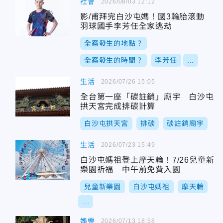
社會
2026/08/03 12:12
影/甫拜完白沙屯媽！國3輪胎滾動
羽球國手李芳任全家逃劫
全案發生的地點？
全案發生的時間？
李芳任
...
生活
2026/07/26 15:05
全台第一座「碳註銷」廟宇 白沙屯
拱天宮完成排碳計算
白沙屯拱天宮
排碳
碳註銷廟宇
生活
2026/07/23 15:49
白沙屯媽祖登上摩天輪！7/26兒童新
樂園祈福 中午前免費入園
兒童新樂園
白沙屯媽祖
摩天輪
...
娛樂
2026/07/13 18:58