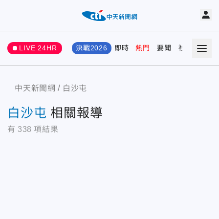
LIVE 24HR
決戰2026
即時
熱門
要聞
社會
娛樂
中天新聞網
白沙屯
白沙屯
相關報導
有
338
項結果