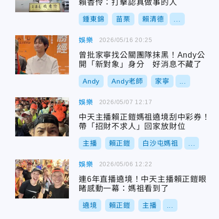
賴香伶：打擊認真做事的人
鍾東錦
苗栗
賴清德
...
娛樂
2026/05/16 20:25
曾批家寧找公關團隊抹黑！Andy公
開「新對象」身分 好消息不藏了
Andy
Andy老師
家寧
...
娛樂
2026/05/07 12:17
中天主播賴正鎧媽祖遶境刮中彩券！
帶「招財不求人」回家放財位
主播
賴正鎧
白沙屯媽祖
...
娛樂
2026/05/06 12:22
連6年直播遶境！中天主播賴正鎧眼
睹感動一幕：媽祖看到了
遶境
賴正鎧
主播
...