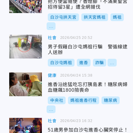
把方便當隨便？香燈腳「不滿東聖宮
招待留3星」遭全網撻伐
白沙屯拱天宮
拱天宮媽祖
媽祖
...
社會
2026/04/25 20:52
男子假藉白沙屯媽祖行騙 警循線逮
人送辦
白沙屯媽祖
進香
詐騙
...
健康
2026/04/24 15:38
進香沿途猛吃忘打胰島素！糖尿病婦
血糖飆1800險喪命
中央社
媽祖進香行程
糖尿病
...
社會
2026/04/23 16:32
51歲男參加白沙屯進香心臟突停止！