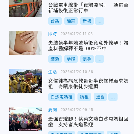
台鐵電車線掛「鞭炮殘屑」 通霄至
新埔恢復正常行車
台鐵
通霄
新埔
...
即時
2026/04/20 11:03
夫結紮半年她遶境後竟意外懷孕！婦
產科醫解釋不是100%不中
結紮
孕婦
懷孕
...
生活
2026/04/20 10:58
女信徒為病危乾哥哥半夜攔轎跪求媽
祖 奇蹟康復徒步還願
白沙屯媽祖
媽祖
進香
...
要聞
2026/04/20 09:45
最強香燈腳！蔡英文隨白沙屯媽祖回
鑾 支持者夾道歡迎