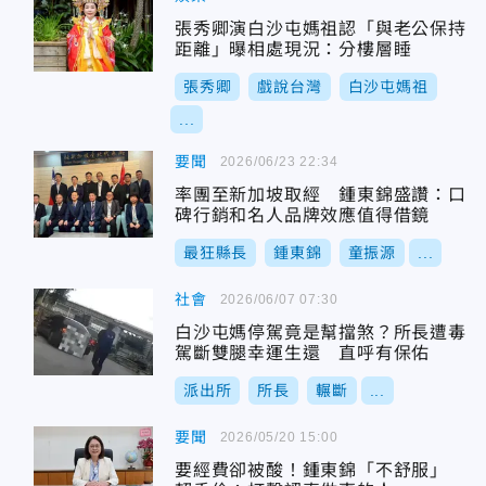
張秀卿演白沙屯媽祖認「與老公保持
距離」曝相處現況：分樓層睡
張秀卿
戲說台灣
白沙屯媽祖
...
要聞
2026/06/23 22:34
率團至新加坡取經 鍾東錦盛讚：口
碑行銷和名人品牌效應值得借鏡
最狂縣長
鍾東錦
童振源
...
社會
2026/06/07 07:30
白沙屯媽停駕竟是幫擋煞？所長遭毒
駕斷雙腿幸運生還 直呼有保佑
派出所
所長
輾斷
...
要聞
2026/05/20 15:00
要經費卻被酸！鍾東錦「不舒服」