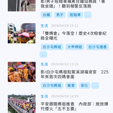
影/男子搭錯車飆罵台鐵站務員「害
我坐錯」！聽到報警反落跑
台鐵
男子
搭錯車
...
生活
2026/04/18 15:11
「雙媽會」今落空！歷史4次相會紀
錄全曝光
白沙屯媽祖
大甲媽祖
白沙屯進香
...
生活
2026/04/18 15:10
影/白沙屯媽祖駐駕溪湖福安宮 225
年來首次四媽會面
白沙屯媽祖
進香
彰化
...
生活
2026/04/18 14:55
平安跟隨媽祖進香 內政部：施放爆
竹煙火「五不五要」