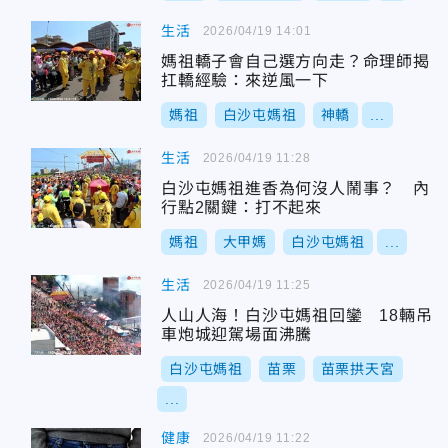
生活
2026/04/19 14:01
媽祖轎子會自己選方向走？命理師揭
扛轎經驗：來逆風一下
媽祖
白沙屯媽祖
神轎
...
生活
2026/04/19 11:28
白沙屯媽祖進香為何沒人鬧事？ 內
行點2關鍵：打不起來
媽祖
大甲媽
白沙屯媽祖
...
生活
2026/04/19 11:25
人山人海！白沙屯媽祖回鑾 18輛吊
車炮城迎駕場面沸騰
白沙屯媽祖
苗栗
苗栗拱天宮
...
健康
2026/04/19 11:22