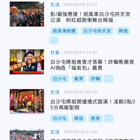
生活
2026/05/04 10:02
影/最強應援！紙風車白沙屯拱天宮
公演 粉紅超跑衝舞台賜福
紙風車劇團
白沙屯拱天宮
媽祖
...
社會
2026/05/03 14:05
白沙屯媽祖進香才落幕！詐騙集團竟
AI偽造「福氣包」義賣
白沙屯
義賣
詐騙
...
生活
2026/05/01 08:55
白沙屯媽祖開爐儀式圓滿！凌晨0點3
5分再展聖顏
白沙屯
媽祖
進香
...
生活
2026/04/29 12:08