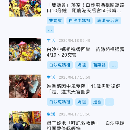
「雙媽會」落空！白沙屯媽祖關鍵路
口10分鐘 距鹿港天后宮50米轉向
了
雙媽會
白沙屯媽祖
鹿港天后宮
...
生活
2026/04/18 09:49
白沙屯媽祖進香回鑾 苗縣苑裡通霄
4/19、20交管
白沙屯媽祖
媽祖
苗栗縣
...
生活
2026/04/17 15:59
進香路因中風受阻！41歲男勤復健
「走」進拱天宮圓夢
白沙屯媽祖
媽祖
進香
...
生活
2026/04/17 15:56
母子跪地「拜託救救他」 白沙屯媽
祖聞聲停轎輕撫