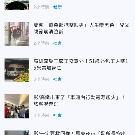
2小時前
健康
雙溪「遭惡鄰挖雙眼男」人生變黑色！兒父
親節崩潰泣訴
2小時前
社會
高雄燕巢工廠工安意外！51歲外包工人墜1
5米當場身亡
3小時前
社會
影/高鐵出事了「車廂內行動電源起火」！
旅客嚇奔逃
3小時前
社會
影/一定要救回你！羅東夜市「副所長抱出