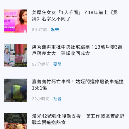
姜厚任女友「1人千面」？18年前上《我
猜》名字又不同了
8小時前
娛樂
盧秀燕再重批中央社宅跳票：13萬戶變3萬
戶落差太大 建議收回成命
57分鐘前
要聞
嘉義義竹死亡車禍！姑姪閃違停遭後車追撞
1死1傷
22小時前
社會
漢光42號強化後勤支援 第五作戰區實施野
戰炊爨追送熱食