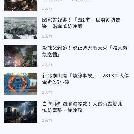
1天前
國家警報響！「3縣市」巨浪災防告
警 沿岸慎防浪襲
1天前
驚悚父親節！汐止透天厝大火「婦人緊
急送醫」
1天前
新北泰山爆「饋線事故」！2813戶大停
電近2.5小時
2天前
白海豚外圍環流發威！大雷雨轟雙北
慎防雷擊、強陣風
2天前