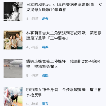
日本昭和影后小川真由美病逝享壽86歲 女
兒揭母女斷聯10年真相
4小時前
娛樂
林亭莉首當女主角緊張到忘記呼吸 萊恩慘
遭足球重擊「正中要害」
4小時前
娛樂
錯過班機竟衝上停機坪！俄羅斯2女子追飛
機 機場緊急攔人
5小時前
國際
啦啦隊女神全身濕！金佳垠喊害羞 廉世彬
水槍反擊
5小時前
體育