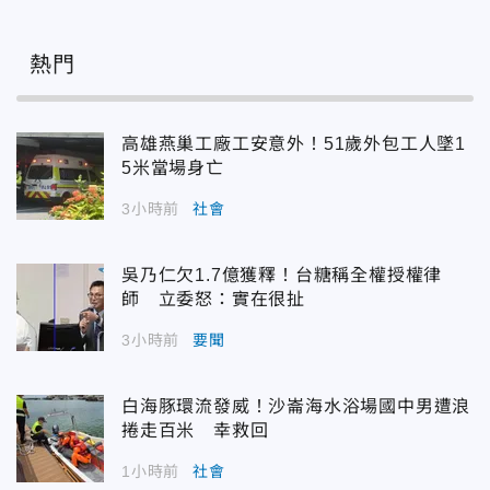
熱門
高雄燕巢工廠工安意外！51歲外包工人墜1
5米當場身亡
3小時前
社會
吳乃仁欠1.7億獲釋！台糖稱全權授權律
師 立委怒：實在很扯
3小時前
要聞
白海豚環流發威！沙崙海水浴場國中男遭浪
捲走百米 幸救回
1小時前
社會