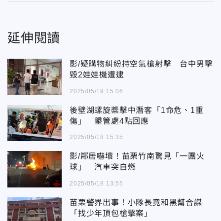
延伸閱讀
影/疑購物糾紛持空氣槍射擊 台中男擊
毀2娃娃機遭逮
2025/05/19 15:06
後壁湖螺旋槳擊中潛客「1命危、1重
傷」 墾管處4點回應
2025/05/18 15:35
影/鄰居嚇壞！苗栗竹南驚見「一團火
球」 汽車突自燃
2025/05/18 13:55
苗栗警界出事！小隊長竟和黑幫合謀
「找少年頂包槍擊案」