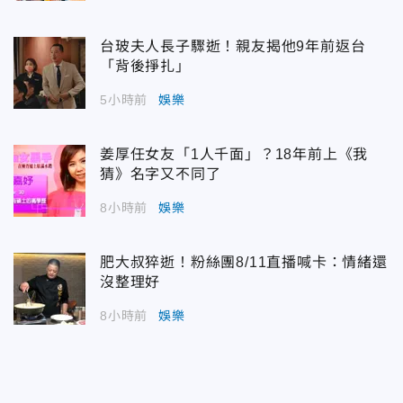
台玻夫人長子驟逝！親友揭他9年前返台
「背後掙扎」
5小時前
娛樂
姜厚任女友「1人千面」？18年前上《我
猜》名字又不同了
8小時前
娛樂
肥大叔猝逝！粉絲團8/11直播喊卡：情緒還
沒整理好
8小時前
娛樂