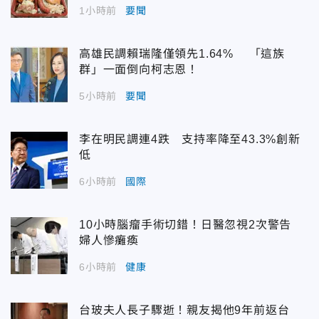
1小時前
要聞
高雄民調賴瑞隆僅領先1.64% 「這族
群」一面倒向柯志恩！
5小時前
要聞
李在明民調連4跌 支持率降至43.3%創新
低
6小時前
國際
10小時腦瘤手術切錯！日醫忽視2次警告
婦人慘癱瘓
6小時前
健康
台玻夫人長子驟逝！親友揭他9年前返台