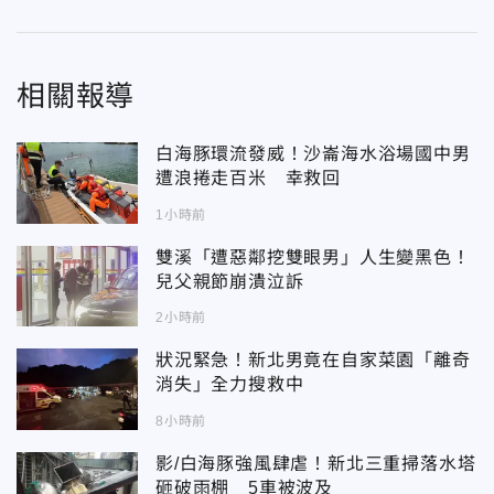
相關報導
白海豚環流發威！沙崙海水浴場國中男
遭浪捲走百米 幸救回
1小時前
雙溪「遭惡鄰挖雙眼男」人生變黑色！
兒父親節崩潰泣訴
2小時前
狀況緊急！新北男竟在自家菜園「離奇
消失」全力搜救中
8小時前
影/白海豚強風肆虐！新北三重掃落水塔
砸破雨棚 5車被波及