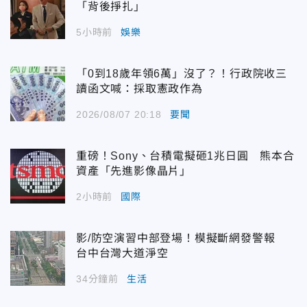
「背後掙扎」
5小時前
娛樂
「0到18歲年領6萬」沒了？！行政院收三
讀函文喊：採取憲政作為
2026/08/07 20:18
要聞
重磅！Sony、台積電擬砸1兆日圓 熊本合
資產「先進影像晶片」
2小時前
國際
影/防空演習中部登場！模擬斷網發警報
台中台灣大道淨空
34分鐘前
生活