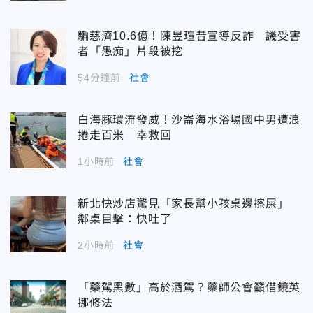
騙慈濟10.6億！陳昱瑄昔宣導反詐 譏受害
者「愚痴」片段被挖
54分鐘前
社會
白海豚環流發威！沙崙海水浴場國中男遭浪
捲走百米 幸救回
1小時前
社會
新北快炒店驚見「家長幫小孩桌邊擦屎」
鄰桌目擊：快吐了
2小時前
社會
「藥駕黑數」高於酒駕？藥師公會籲借鏡英
挪修法