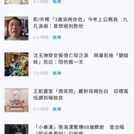
6小時前
娛樂
影/外甥「3歲染病命危」今考上公務員 九
孔淚崩：曾想過別救他
6小時前
娛樂
沈玉琳穿女裝憶亡母泛淚 與潘若迪「變姐
妹」告白：陪他瘋一次
7小時前
娛樂
王凱靈堂「燦笑照」藏對母親告白 邱瓈寬
低調到場致哀
8小時前
娛樂
「小秦漢」張海漢驚傳68歲驟逝 昔合唱
〈明天會更好〉引追憶