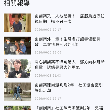
相關報導
剴剴案又一人被起訴！ 居服員造假訪
視日期、還不只一次
2026/06/26 10:17
剴剴案外一章！生母虐打餵毒侵犯情
敵 二審獲減刑改判4年
2026/06/16 12:05
關心剴剴案不慎罵錯人 郁方向林月琴
道歉：認錯是最大的勇氣
2026/04/18 11:43
剴剴案陳尚潔判刑2年 社工協會憂引
爆出走潮
2026/04/16 15:17
「剴剴案」社工陳尚潔遭判2年 兒福