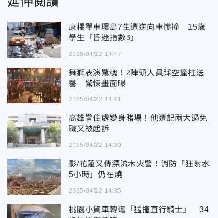
延伸閱讀
康橋單車環島7生遭逆向車慘撞 15歲
學生「昏迷指數3」
2025/04/22 14:47
舞獅表演驚魂！2陣頭人員踩空撞柱送
醫 驚悚畫面曝
2025/04/22 14:41
高雄警住處變身賭場！他遭記兩大過免
職又被起訴
2025/04/22 14:39
影/花蓮又傳漂流木火警！消防「狂射水
5小時」仍在燒
2025/04/22 14:35
桃園小貨車轉彎「猛撞直行騎士」 34