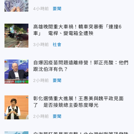
4小時前
要聞
高雄晚間重大車禍！轎車突暴衝「連撞6
車」 電桿、變電箱全遭殃
3小時前
社會
自爆因疫苗問題遠離綠營！郭正亮酸：他們
跟沈伯洋有仇？
2小時前
要聞
彰化選情重大進展！王惠美與魏平政見面
了 是否接競總主委態度曝光
2小時前
要聞