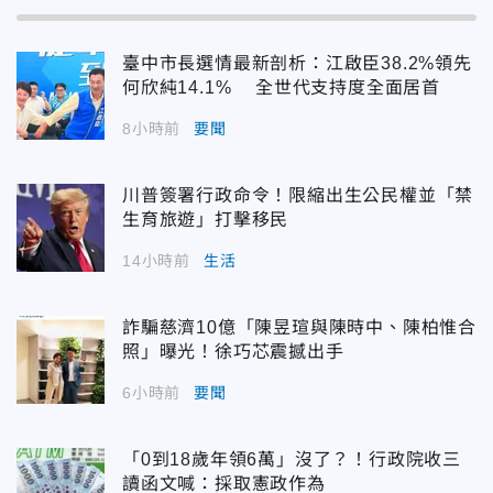
臺中市長選情最新剖析：江啟臣38.2%領先
何欣純14.1% 全世代支持度全面居首
8小時前
要聞
川普簽署行政命令！限縮出生公民權並「禁
生育旅遊」打擊移民
14小時前
生活
詐騙慈濟10億「陳昱瑄與陳時中、陳柏惟合
照」曝光！徐巧芯震撼出手
6小時前
要聞
「0到18歲年領6萬」沒了？！行政院收三
讀函文喊：採取憲政作為