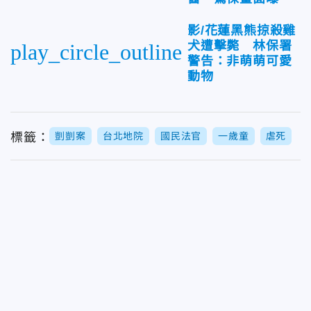
影/花蓮黑熊掠殺雞
犬遭擊斃 林保署
play_circle_outline
警告：非萌萌可愛
動物
標籤：
剴剴案
台北地院
國民法官
一歲童
虐死