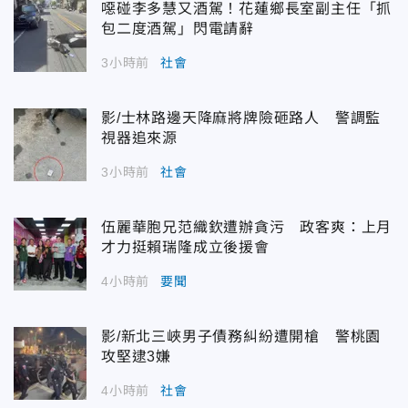
噁碰李多慧又酒駕！花蓮鄉長室副主任「抓
包二度酒駕」閃電請辭
3小時前
社會
影/士林路邊天降麻將牌險砸路人 警調監
視器追來源
3小時前
社會
伍麗華胞兄范織欽遭辦貪污 政客爽：上月
才力挺賴瑞隆成立後援會
4小時前
要聞
影/新北三峽男子債務糾紛遭開槍 警桃園
攻堅逮3嫌
4小時前
社會