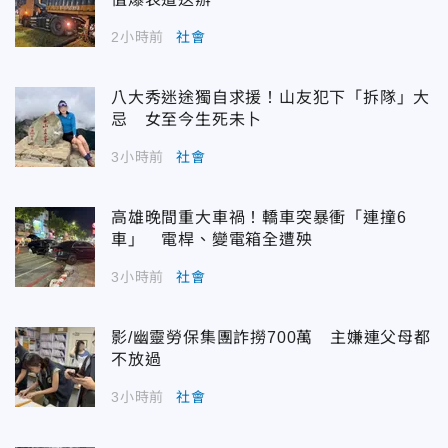
2小時前
社會
八大秀迷途獨自求援！山友犯下「拆隊」大
忌 女至今生死未卜
3小時前
社會
高雄晚間重大車禍！轎車突暴衝「連撞6
車」 電桿、變電箱全遭殃
3小時前
社會
影/幽靈勞保集團詐撈700萬 主嫌連父母都
不放過
3小時前
社會