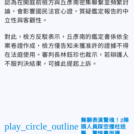
認為在開庭前檢方與丘彥南密集聯繫並頻繁討
論，會影響國民法官心證，質疑鑑定報告的中
立性與客觀性。
對此，檢方反駁表示，丘彥南的鑑定書係依全
案卷證作成，檢方僅告知未獲准許的證據不得
在法庭使用。審判長林鈺珍也裁示，若辯護人
不服判決結果，可據此提起上訴。
舞獅表演驚魂！2陣
play_circle_outline
頭人員踩空撞柱送
醫 驚悚畫面曝