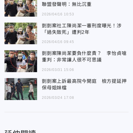
聯盟發聲明：無比沉重
2026/04/16 10:53
剴剴案社工陳尚潔一審刑度曝光！涉
「過失致死」遭判2年
2026/04/16 09:45
剴剴案陳尚潔要負什麼責？ 李怡貞嗆
重判：非常讓人很不可思議
2026/03/31 15:06
剴剴案上訴最高院今開庭 檢方提延押
保母姐妹檔
2026/03/24 17:08