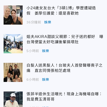
小24歲女友台大「3碩1博」學歷遭疑造
假 姜厚任護愛：還是喜歡她
36分鐘前
娛樂
姐夫AKIRA甜談父親節：兒子送的都好 曝
台灣便當太好吃讓後輩搞壞肚
5小時前
娛樂
白髮人送黑髮人！台玻夫人首發聲曝喪子之
痛 直言同情張柏芝處境
6小時前
娛樂
張菲半退休生活曝光！現身上海機場自曝：
我是費玉清哥哥