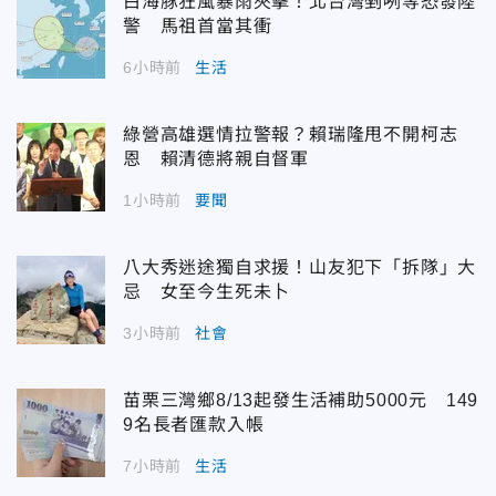
白海豚狂風暴雨夾擊！北台灣剉咧等恐發陸
警 馬祖首當其衝
6小時前
生活
綠營高雄選情拉警報？賴瑞隆甩不開柯志
恩 賴清德將親自督軍
1小時前
要聞
八大秀迷途獨自求援！山友犯下「拆隊」大
忌 女至今生死未卜
3小時前
社會
苗栗三灣鄉8/13起發生活補助5000元 149
9名長者匯款入帳
7小時前
生活