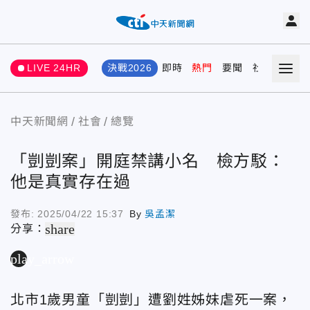
LIVE 24HR
決戰2026
即時
熱門
要聞
社會
娛樂
中天新聞網
社會
總覽
「剴剴案」開庭禁講小名 檢方駁：
他是真實存在過
發布:
2025/04/22 15:37
By
吳孟潔
share
分享：
play_arrow
北市1歲男童「剴剴」遭劉姓姊妹虐死一案，