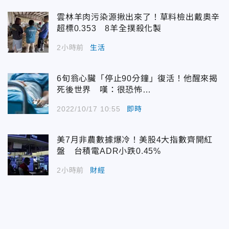
雲林羊肉污染源揪出來了！草料檢出戴奧辛
超標0.353 8羊全撲殺化製
2小時前
生活
6旬翁心臟「停止90分鐘」復活！他醒來揭
死後世界 嘆：很恐怖…
2022/10/17 10:55
即時
美7月非農數據爆冷！美股4大指數齊開紅
盤 台積電ADR小跌0.45%
2小時前
財經