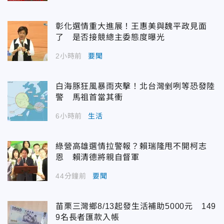
彰化選情重大進展！王惠美與魏平政見面
了 是否接競總主委態度曝光
2小時前
要聞
白海豚狂風暴雨夾擊！北台灣剉咧等恐發陸
警 馬祖首當其衝
6小時前
生活
綠營高雄選情拉警報？賴瑞隆甩不開柯志
恩 賴清德將親自督軍
44分鐘前
要聞
苗栗三灣鄉8/13起發生活補助5000元 149
9名長者匯款入帳