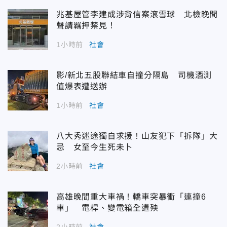
兆基屋管李建成涉背信案滾雪球 北檢晚間
聲請羈押禁見！
1小時前
社會
影/新北五股聯結車自撞分隔島 司機酒測
值爆表遭送辦
1小時前
社會
八大秀迷途獨自求援！山友犯下「拆隊」大
忌 女至今生死未卜
2小時前
社會
高雄晚間重大車禍！轎車突暴衝「連撞6
車」 電桿、變電箱全遭殃