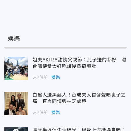
娛樂
姐夫AKIRA甜談父親節：兒子送的都好 曝
台灣便當太好吃讓後輩搞壞肚
5小時前
娛樂
白髮人送黑髮人！台玻夫人首發聲曝喪子之
痛 直言同情張柏芝處境
6小時前
娛樂
張菲半退休生活曝光！現身上海機場自曝：