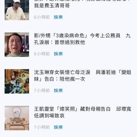
我是費玉清哥哥
6小時前
娛樂
影/外甥「3歲染病命危」今考上公務員 九
孔淚崩：曾想過別救他
6小時前
娛樂
沈玉琳穿女裝憶亡母泛淚 與潘若迪「變姐
妹」告白：陪他瘋一次
7小時前
娛樂
王凱靈堂「燦笑照」藏對母親告白 邱瓈寬
低調到場致哀
7小時前
娛樂