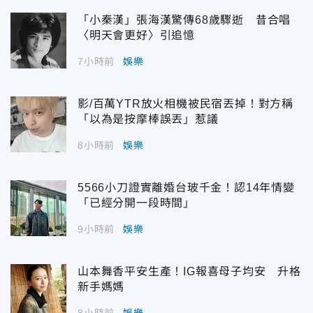
「小秦漢」張海漢驚傳68歲驟逝 昔合唱
〈明天會更好〉引追憶
7小時前
娛樂
影/百萬YTR放火相機被民宿丟掉！對方稱
「以為是按摩棒誤丟」惹議
8小時前
娛樂
5566小刀證實離婚台玻千金！認14年情變
「已經分開一段時間」
9小時前
娛樂
山本舞香平安生產！IG報喜母子均安 升格
新手媽媽