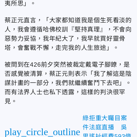
夷所思」。
蔡正元直言，「大家都知道我是個生死看淡的
人，我會遵循哈佛校訓『
堅
持真理』，不會向
惡勢力妥協，我年紀大了，我早就買好靈骨
塔，會奮戰不懈，走完我的人生旅途」。
被問到在426前夕突然被裁定戴
電子腳鐐，是
否感覺被清算，蔡正元則表示「我了解這是陰
謀計畫的一部分，我們就繼續奮鬥下去吧」。
而有法界人士也私下透露，這樣的判決很罕
見。
綠拒重大矚目案
件法庭直播 吳
play_circle_outline
思瑤扯經費593億