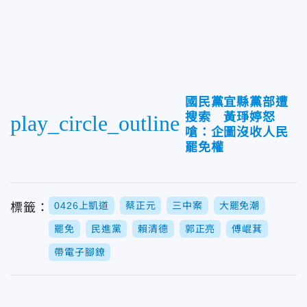
國民黨宜縣黨部遭
搜索 黃琤婷怒
play_circle_outline
嗆：企圖沒收人民
罷免權
0426上凱道
蔡正元
三中案
大罷免潮
標籤：
罷免
民進黨
賴清德
郭正亮
傅崐萁
帶電子腳鐐