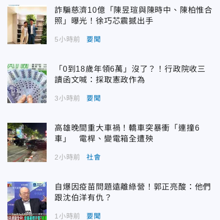
詐騙慈濟10億「陳昱瑄與陳時中、陳柏惟合
照」曝光！徐巧芯震撼出手
5小時前
要聞
「0到18歲年領6萬」沒了？！行政院收三
讀函文喊：採取憲政作為
3小時前
要聞
高雄晚間重大車禍！轎車突暴衝「連撞6
車」 電桿、變電箱全遭殃
2小時前
社會
自爆因疫苗問題遠離綠營！郭正亮酸：他們
跟沈伯洋有仇？
1小時前
要聞