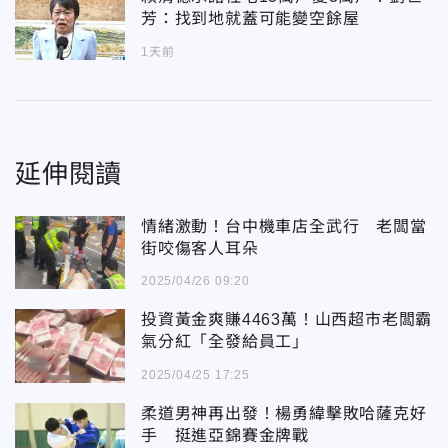
芳：找到地就蓋可能變空餘屋
1天前
延伸閱讀
情緒激動！台中機車店全武行 老闆當
街咬傷客人耳朵
2025/04/26 09:20
投資黃金爽賺4463萬！山西超市老闆霸
氣分紅「全發給員工」
2025/04/25 17:25
柔道男神再出發！楊勇緯擊敗哈薩克好
手 挺進亞錦賽金牌戰