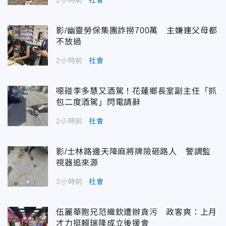
2小時前
社會
影/幽靈勞保集團詐撈700萬 主嫌連父母都
不放過
2小時前
社會
噁碰李多慧又酒駕！花蓮鄉長室副主任「抓
包二度酒駕」閃電請辭
2小時前
社會
影/士林路邊天降麻將牌險砸路人 警調監
視器追來源
3小時前
社會
伍麗華胞兄范織欽遭辦貪污 政客爽：上月
才力挺賴瑞隆成立後援會