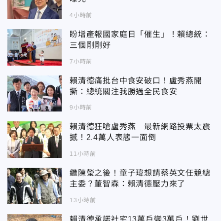
4小時前
盼增產報國家庭日「催生」！賴總統：
三個剛剛好
7小時前
賴清德痛批台中食安破口！盧秀燕開
撕：總統關注我勝過全民食安
9小時前
賴清德狂嗆盧秀燕 最新網路投票太震
撼！2.4萬人表態一面倒
11小時前
繼陳瑩之後！童子瑋想請蔡英文任競總
主委？董智森：賴清德壓力來了
13小時前
賴清德承諾社宅13萬戶變3萬戶！劉世