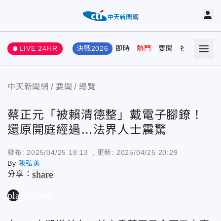
LIVE 24HR
決戰2026
即時
熱門
要聞
社會
娛樂
中天新聞網
要聞
總覽
蔡正元「被賴清德整」戴電子腳鐐！
還原開庭經過…法界人士震驚
發布:
2025/04/25 18:13
, 更新:
2025/04/25 20:29
By
陳弘美
share
分享：
play_arrow