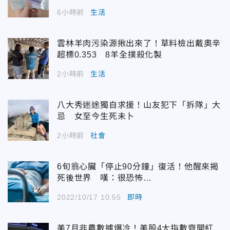
6小時前
生活
雲林羊肉污染源揪出來了！草料檢出戴奧辛
超標0.353 8羊全撲殺化製
2小時前
生活
八大秀迷途獨自求援！山友犯下「拆隊」大
忌 女至今生死未卜
2小時前
社會
6旬翁心臟「停止90分鐘」復活！他醒來揭
死後世界 嘆：很恐怖…
2022/10/17 10:55
即時
美7月非農數據爆冷！美股4大指數齊開紅