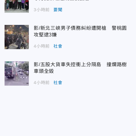
3小時前
要聞
影/新北三峽男子債務糾紛遭開槍 警桃園
攻堅逮3嫌
4小時前
社會
影/五股大貨車失控衝上分隔島 撞爛路樹
車頭全毀
4小時前
社會