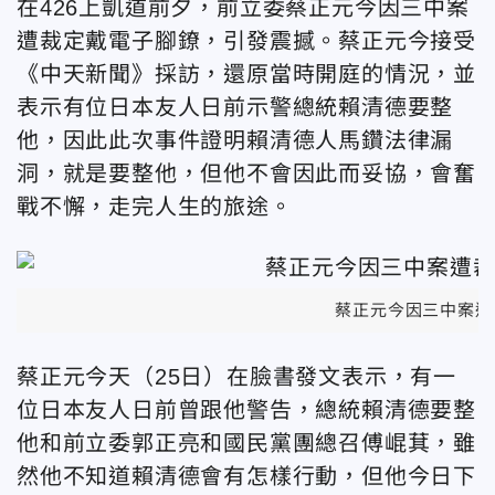
在426上凱道前夕，前立委蔡正元今因三中案
遭裁定戴
電子腳鐐，引發震撼。蔡正元今接受
《中天新聞》採訪，還原當時開庭的情況，並
表示有位日本友人日前示警總統賴清德要整
他，因此此次事件證明賴清德人馬鑽法律漏
洞，就是要整他，但他不會因此而妥協，會奮
戰不懈，走完人生的旅途。
蔡正元今因三中案遭
蔡正元今天（25日）在臉書發文表示，有一
位日本友人日前曾跟他警告，總統賴清德要整
他和前立委郭正亮和國民黨團總召傅崐萁，雖
然他不知道賴清德會有怎樣行動，但他今日下