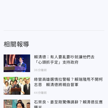
相關報導
賴清德：有人要亂要吵就讓他們去
「心頭抓乎定」支持政府
36分鐘前
綠營高雄選情拉警報？賴瑞隆甩不開柯
志恩 賴清德將親自督軍
44分鐘前
石崇良、姜至剛驚傳請辭？賴清德反應
曝光