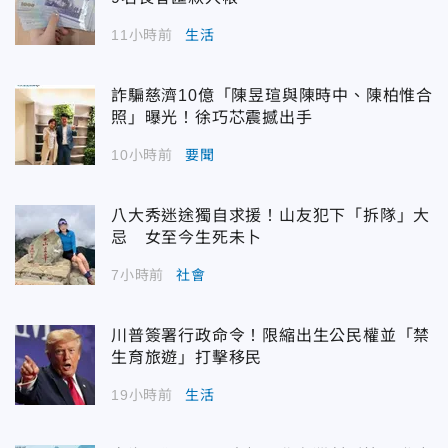
11小時前
生活
詐騙慈濟10億「陳昱瑄與陳時中、陳柏惟合
照」曝光！徐巧芯震撼出手
10小時前
要聞
八大秀迷途獨自求援！山友犯下「拆隊」大
忌 女至今生死未卜
7小時前
社會
川普簽署行政命令！限縮出生公民權並「禁
生育旅遊」打擊移民
19小時前
生活