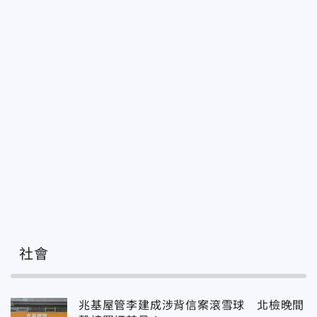
社會
兆基屋管李建成涉背信案滾雪球 北檢晚間