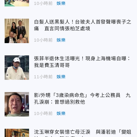
10小時前
娛樂
白髮人送黑髮人！台玻夫人首發聲曝喪子之
痛 直言同情張柏芝處境
10小時前
娛樂
張菲半退休生活曝光！現身上海機場自曝：
我是費玉清哥哥
11小時前
娛樂
影/外甥「3歲染病命危」今考上公務員 九
孔淚崩：曾想過別救他
10小時前
娛樂
沈玉琳穿女裝憶亡母泛淚 與潘若迪「變姐