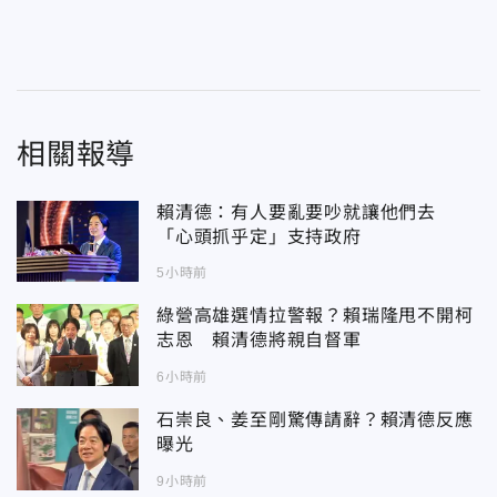
相關報導
賴清德：有人要亂要吵就讓他們去
「心頭抓乎定」支持政府
5小時前
綠營高雄選情拉警報？賴瑞隆甩不開柯
志恩 賴清德將親自督軍
6小時前
石崇良、姜至剛驚傳請辭？賴清德反應
曝光
9小時前