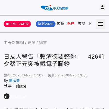
LIVE 24HR
決戰2026
即時
熱門
要聞
社會
娛樂
中天新聞網
要聞
總覽
日友人警告「賴清德要整你」 426前
夕蔡正元突被戴電子腳鐐
發布:
2025/04/25 17:02
, 更新:
2025/04/25 19:50
By
陳弘美
share
分享：
play_arrow