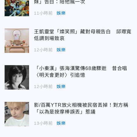
妹」告白：陪他瘋一次
11小時前
娛樂
王凱靈堂「燦笑照」藏對母親告白 邱瓈寬
低調到場致哀
12小時前
娛樂
「小秦漢」張海漢驚傳68歲驟逝 昔合唱
〈明天會更好〉引追憶
12小時前
娛樂
影/百萬YTR放火相機被民宿丟掉！對方稱
「以為是按摩棒誤丟」惹議
13小時前
娛樂