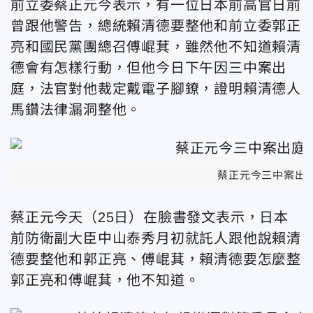
前立委蔡正元今表示，有一位日本前高官日前
曾跟他警告，總統賴清德要整他和前立委郭正
亮和國民黨團總召傅崐萁，雖然他不知道賴清
德會有怎樣行動，但他今日下午因三中案出
庭，法官對他裁定戴
電子腳鐐，證明賴清德人
馬鑽法律漏洞整他。
蔡正元今三中案出
蔡正元今天（25日）在臉書發文表示，日本
前防衛副大臣中山泰秀月初就託人跟他說賴清
德要整他和郭正亮、傅崐萁，賴清德要怎麼整
郭正亮和傅崐萁，他不知道。