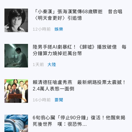
「小秦漢」張海漢驚傳68歲驟逝 昔合唱
〈明天會更好〉引追憶
12小時前
娛樂
陸男手搓AI劇暴紅！《歸墟》播放破億 每
分鐘算力燒掉近萬台幣
1天前
大陸
賴清德狂嗆盧秀燕 最新網路投票太震撼！
2.4萬人表態一面倒
16小時前
要聞
6旬翁心臟「停止90分鐘」復活！他醒來揭
死後世界 嘆：很恐怖…