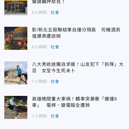
聲請羈押禁見！
6小時前
社會
影/新北五股聯結車自撞分隔島 司機酒測
值爆表遭送辦
6小時前
社會
八大秀迷途獨自求援！山友犯下「拆隊」大
忌 女至今生死未卜
7小時前
社會
高雄晚間重大車禍！轎車突暴衝「連撞6
車」 電桿、變電箱全遭殃
7小時前
社會