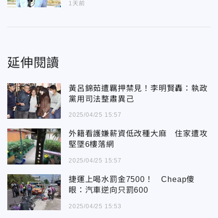
1天前
延伸閱讀
黃呂錦茹遭羈押禁見！李明賢轟：執政
黨用司法整肅異己
2025/04/25 15:57
外籍看護嫌薪資低改種大麻 住家遭攻
堅墜6樓落網
2025/04/25 15:57
捷運上喝水罰金7500！ Cheap傻
眼：汽車逆向只罰600
2025/04/25 15:53