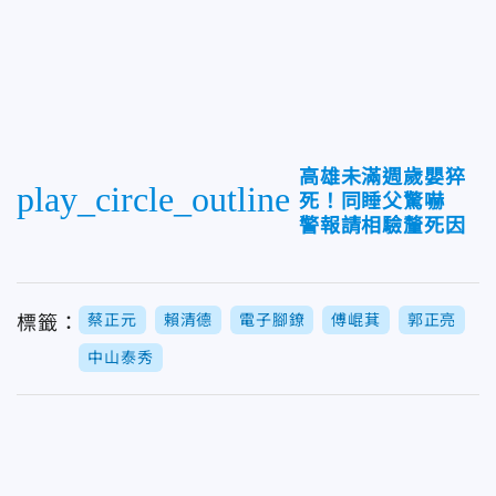
高雄未滿週歲嬰猝
play_circle_outline
死！同睡父驚嚇
警報請相驗釐死因
蔡正元
賴清德
電子腳鐐
傅崐萁
郭正亮
標籤：
中山泰秀