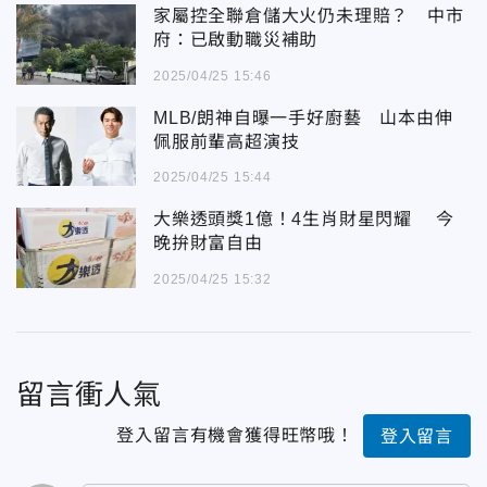
家屬控全聯倉儲大火仍未理賠？ 中市
府：已啟動職災補助
2025/04/25 15:46
MLB/朗神自曝一手好廚藝 山本由伸
佩服前輩高超演技
2025/04/25 15:44
大樂透頭獎1億！4生肖財星閃耀 今
晚拚財富自由
2025/04/25 15:32
留言衝人氣
登入留言有機會獲得旺幣哦！
登入留言