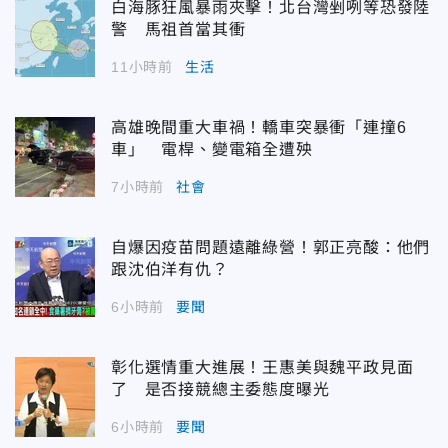
白海豚狂風暴雨夾擊！北台灣剉咧等恐發陸
警 馬祖首當其衝
11小時前
生活
高雄晚間重大車禍！轎車突暴衝「連撞6
車」 電桿、變電箱全遭殃
7小時前
社會
自爆因疫苗問題遠離綠營！郭正亮酸：他們
跟沈伯洋有仇？
6小時前
要聞
彰化選情重大進展！王惠美與魏平政見面
了 是否接競總主委態度曝光
6小時前
要聞