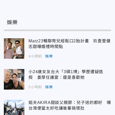
娛樂
Marz23暢聊育兒經鬆口2胎計畫 玖壹壹健
志甜曝婚禮時間點
4小時前
娛樂
小24歲女友台大「3碩1博」學歷遭疑造
假 姜厚任護愛：還是喜歡她
5小時前
娛樂
姐夫AKIRA甜談父親節：兒子送的都好 曝
台灣便當太好吃讓後輩搞壞肚