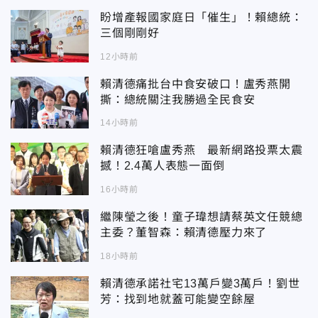
盼增產報國家庭日「催生」！賴總統：
三個剛剛好
12小時前
賴清德痛批台中食安破口！盧秀燕開
撕：總統關注我勝過全民食安
14小時前
賴清德狂嗆盧秀燕 最新網路投票太震
撼！2.4萬人表態一面倒
16小時前
繼陳瑩之後！童子瑋想請蔡英文任競總
主委？董智森：賴清德壓力來了
18小時前
賴清德承諾社宅13萬戶變3萬戶！劉世
芳：找到地就蓋可能變空餘屋