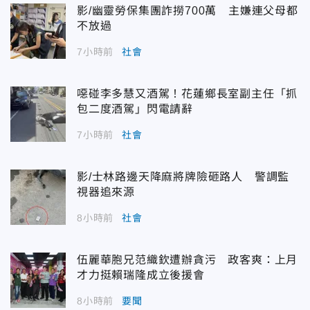
影/幽靈勞保集團詐撈700萬 主嫌連父母都
不放過
7小時前
社會
噁碰李多慧又酒駕！花蓮鄉長室副主任「抓
包二度酒駕」閃電請辭
7小時前
社會
影/士林路邊天降麻將牌險砸路人 警調監
視器追來源
8小時前
社會
伍麗華胞兄范織欽遭辦貪污 政客爽：上月
才力挺賴瑞隆成立後援會
8小時前
要聞