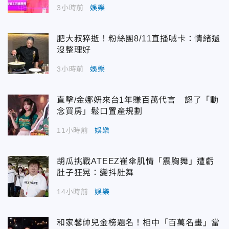
3小時前
娛樂
肥大叔猝逝！粉絲團8/11直播喊卡：情緒還
沒整理好
3小時前
娛樂
直擊/金娜妍來台1年賺百萬代言 認了「動
念買房」鬆口置產規劃
11小時前
娛樂
胡瓜挑戰ATEEZ崔傘肌情「震胸舞」遭虧
肚子狂晃：變抖肚舞
14小時前
娛樂
和家馨帥兒金榜題名！相中「百萬名畫」當