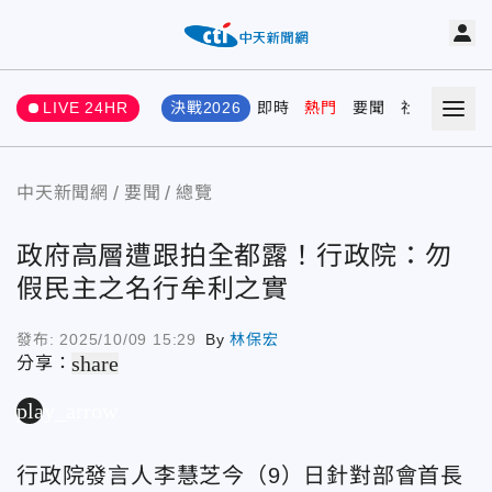
LIVE 24HR
決戰2026
即時
熱門
要聞
社會
娛樂
中天新聞網
要聞
總覽
政府高層遭跟拍全都露！行政院：勿
假民主之名行牟利之實
發布:
2025/10/09 15:29
By
林保宏
share
分享：
play_arrow
行政院發言人李慧芝今（9）日針對部會首長