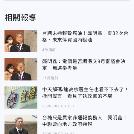
相關報導
台糖未通報致癌油！龔明鑫：查32次合
格、未來停買國內粗油
4分鐘前
龔明鑫：電價是否調漲交9月審議會決
定 無選舉考量
11分鐘前
中天解碼/連高檢署主任也看不下去了！
撕開謊言 看見了執政黨的不堪
2026/08/04 18:17
台糖只是買家非通報義務人！龔明鑫：
中聯要向地方政府通報