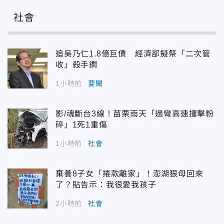
社會
追吳乃仁1.8億巨債 經濟部擬祭「二次管
收」殺手鐧
1小時前
要聞
影/魂斷台3線！苗栗雨天「過彎高速撞擊粉
碎」1死1重傷
1小時前
社會
棄養8子女「捲款離家」！澎湖狠母回來
了？貼告示：我很愛我孩子
2小時前
社會