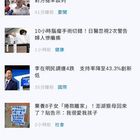
對方提早談判
41分鐘前
要聞
10小時腦瘤手術切錯！日醫忽視2次警告
婦人慘癱瘓
1小時前
健康
李在明民調連4跌 支持率降至43.3%創新
低
35分鐘前
國際
棄養8子女「捲款離家」！澎湖狠母回來
了？貼告示：我很愛我孩子
2小時前
社會