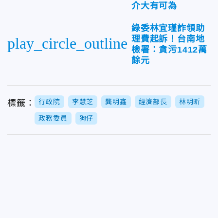
介大有可為
綠委林宜瑾詐領助
理費起訴！台南地
play_circle_outline
檢署：貪污1412萬
餘元
行政院
李慧芝
龔明鑫
經濟部長
林明昕
標籤：
政務委員
狗仔