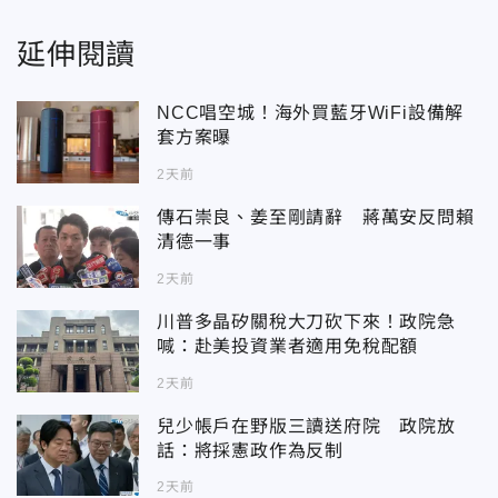
延伸閱讀
NCC唱空城！海外買藍牙WiFi設備解
套方案曝
2天前
傳石崇良、姜至剛請辭 蔣萬安反問賴
清德一事
2天前
川普多晶矽關稅大刀砍下來！政院急
喊：赴美投資業者適用免稅配額
2天前
兒少帳戶在野版三讀送府院 政院放
話：將採憲政作為反制
2天前