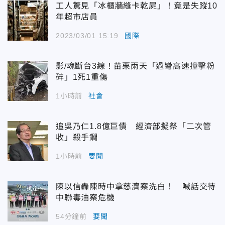
工人驚見「冰櫃牆縫卡乾屍」！竟是失蹤10
年超市店員
2023/03/01 15:19
國際
影/魂斷台3線！苗栗雨天「過彎高速撞擊粉
碎」1死1重傷
1小時前
社會
追吳乃仁1.8億巨債 經濟部擬祭「二次管
收」殺手鐧
1小時前
要聞
陳以信轟陳時中拿慈濟案洗白！ 喊話交待
中聯毒油案危機
54分鐘前
要聞