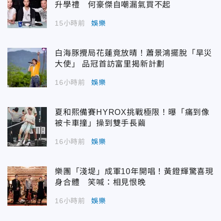
升學禮 何豪傑自嘲漏氣買不起
15小時前
娛樂
白海豚攪局花蓮竟放晴！蕭景鴻擺脫「旱災
大使」 品冠首訪富里揭新計劃
16小時前
娛樂
夏和熙備賽HYROX挑戰極限！曝「痛到像
被卡車撞」操到雙手長繭
16小時前
娛樂
樂團「淺堤」成軍10年開唱！黃鐙輝驚喜現
身合體 笑喊：相見恨晚
16小時前
娛樂