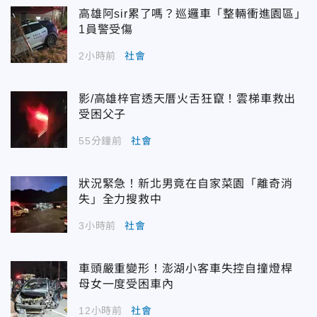
高雄阿sir累了嗎？巡邏車「整輛衝進園區」
1員警受傷
2小時前
社會
影/高雄梓官透天厝火舌狂竄！雲梯車救出
受困父子
55分鐘前
社會
狀況緊急！新北男竟在自家菜園「離奇消
失」全力搜救中
3小時前
社會
車頭嚴重變形！澎湖小客車失控自撞燈桿
母女一度受困車內
12小時前
社會