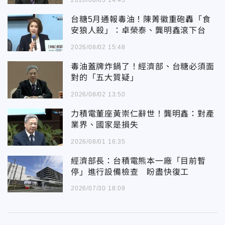
2026/08/03 14:43
台糖5月通報毒油！陳菁徽重砲轟「食
安狼人殺」：卓榮泰、龔明鑫滾下台
2026/08/02 15:48
毒油蓋牌炸鍋了！經濟部、台糖必須面
對的「五大質疑」
2026/08/02 13:50
力積電董座黃崇仁辭世！龔明鑫：對產
業界、國家是損失
2026/08/01 16:35
經濟部長：台積電熊本一廠「目前暫
停」進行設備檢查 盼盡快復工
2026/07/30 18:09