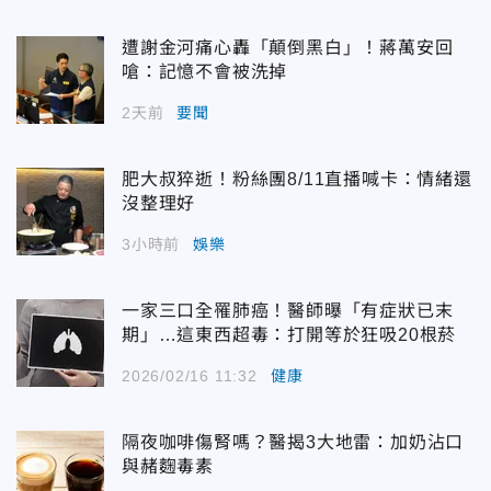
遭謝金河痛心轟「顛倒黑白」！蔣萬安回
嗆：記憶不會被洗掉
2天前
要聞
肥大叔猝逝！粉絲團8/11直播喊卡：情緒還
沒整理好
3小時前
娛樂
一家三口全罹肺癌！醫師曝「有症狀已末
期」…這東西超毒：打開等於狂吸20根菸
2026/02/16 11:32
健康
隔夜咖啡傷腎嗎？醫揭3大地雷：加奶沾口
與赭麴毒素