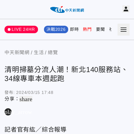
LIVE 24HR
決戰2026
即時
熱門
要聞
社會
娛樂
中天新聞網
生活
總覽
清明掃墓分流人潮！新北140服務站、
34線專車本週起跑
發布:
2024/03/15 17:48
share
分享：
play_arrow
記者官有紘／綜合報導