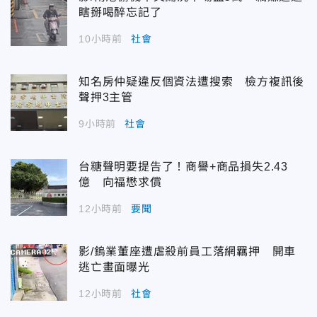
瞎掰喝醉忘記了
10小時前
社會
知名房仲疑違反個資法遭搜索 檢方複訊後
聲押3主管
9小時前
社會
台糖聲明要提告了！商譽+商品損失2.43
億 向福懋求償
12小時前
要聞
影/鎢業董座遭虐殺前員工落網羈押 開車
逃亡畫面曝光
12小時前
社會