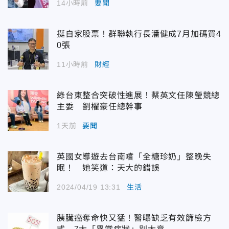
14小時前
要聞
挺自家股票！群聯執行長潘健成7月加碼買4
0張
11小時前
財經
綠台東整合突破性進展！蔡英文任陳瑩競總
主委 劉櫂豪任總幹事
1天前
要聞
英國女導遊去台南嚐「全糖珍奶」整晚失
眠！ 她笑道：天大的錯誤
2024/04/19 13:31
生活
胰臟癌奪命快又猛！醫曝缺乏有效篩檢方