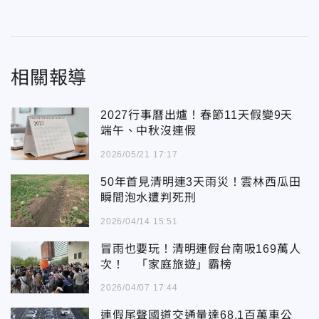
相關報導
2027行事曆出爐！春節11天假變9天
端午、中秋沒連假
2026/05/21 17:17
50年首見清明連3天雨災！雲林西瓜田
瞬間泡水遭判死刑
2026/04/14 15:51
冒雨也要玩！清明連假台南吸169萬人
次！ 「家庭旅遊」霸榜
2026/04/07 17:44
連假尾聲國道交通量達68.1百萬車公