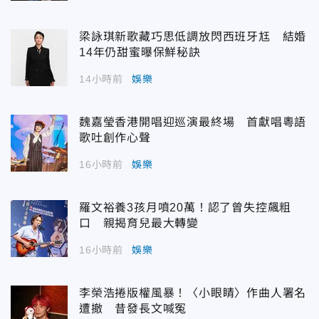
梁詠琪新歌藏巧思低調放閃西班牙尪 結婚
14年仍甜蜜曝保鮮秘訣
14小時前
娛樂
魏嘉瑩香港開唱迎巡演最終場 首獻唱粵語
歌吐創作心聲
16小時前
娛樂
羅文裕養3孩月噴20萬！認了曾失控飆粗
口 親揭育兒最大轉變
16小時前
娛樂
李榮浩捲版權風暴！〈小眼睛〉作曲人署名
遭撤 昔發長文喊冤