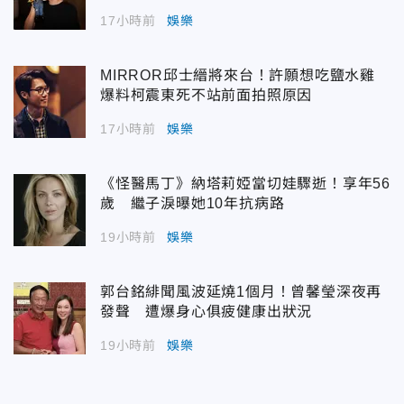
17小時前
娛樂
MIRROR邱士縉將來台！許願想吃鹽水雞
爆料柯震東死不站前面拍照原因
17小時前
娛樂
《怪醫馬丁》納塔莉婭當切娃驟逝！享年56
歲 繼子淚曝她10年抗病路
19小時前
娛樂
郭台銘緋聞風波延燒1個月！曾馨瑩深夜再
發聲 遭爆身心俱疲健康出狀況
19小時前
娛樂