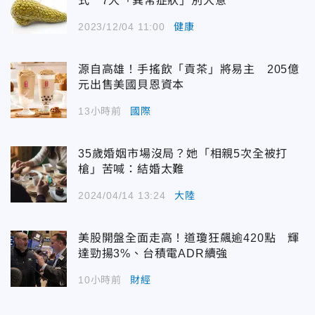
式 7大「異常症狀」別大意
2023/12/04 11:00
健康
源自高雄！手搖飲「貢茶」將易主 205億
元出售美國貝恩資本
13小時前
國際
35歲婚姻市場沒局？她「相親5次全被打
槍」苦喊：結婚太難
2024/04/14 13:24
大陸
美股開盤全面走高！道瓊狂飆逾420點 輝
達勁揚3%、台積電ADR續強
10小時前
財經