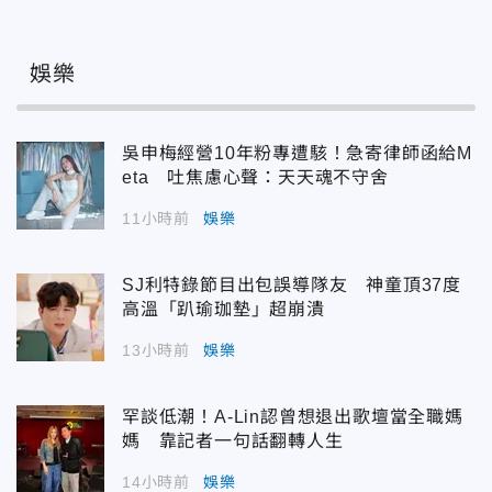
娛樂
吳申梅經營10年粉專遭駭！急寄律師函給M
eta 吐焦慮心聲：天天魂不守舍
11小時前
娛樂
SJ利特錄節目出包誤導隊友 神童頂37度
高溫「趴瑜珈墊」超崩潰
13小時前
娛樂
罕談低潮！A-Lin認曾想退出歌壇當全職媽
媽 靠記者一句話翻轉人生
14小時前
娛樂