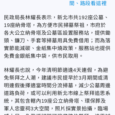
間、路段看這裡
民政局長林耀長表示，新北市共192座公墓、
19座納骨塔，為方便市民掃墓祭祖，市府於
各大公立納骨塔及公墓區設置服務站，提供鋤
頭、鐮刀、手套等掃墓用具免費借用；而為落
實節能減碳、金紙集中燒政策，服務站也提供
免費金銀紙集中袋，供市民取用。
林耀長也說，今年清明節適逢4天連假，為避
免祭拜之人潮，建議市民提早於3月期間或清
明連假後擇適當時間分流掃墓，減少公墓周邊
道路負荷，或可以利用新北市線上祭拜追思系
統，其包含轄內19座公立納骨塔、環保葬及
軍人忠靈祠3大空間，照片採實景拍攝，臨場