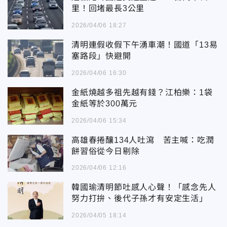
里！回堵最長3公里
2026/04/06 18:27
清明連假收假下午湧車潮！國道「13易
塞路段」快避開
2026/04/06 16:30
金紙燒越多祖先越有錢？江柏樂：1袋
金紙等於300萬元
2026/04/06 15:34
高雄春捲釀134人吐瀉 苦主喊：吃潤
餅習俗從今日剔除
2026/04/06 12:16
韓國瑜清明節吐感人心聲！「感念先人
努力打拚、後代子孫才有安定生活」
2026/04/05 18:14