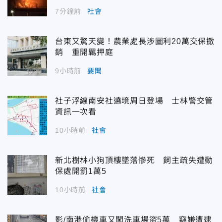
7分鐘前
社會
台東又驚天變！農業處長涉圖利20萬交保撤
銷 重開羈押庭
9小時前
要聞
社子浮線南安社遶境周日登場 士林警交管
資訊一次看
10小時前
社會
新北樹林小狗頂樓墜落慘死 飼主疏失遭動
保處開罰1萬5
10小時前
社會
影/南港偷機車又闖洗車場盜5萬 竊嫌遭逮