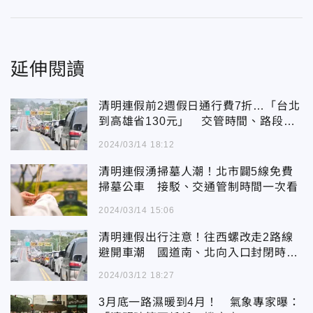
延伸閱讀
清明連假前2週假日通行費7折…「台北
到高雄省130元」 交管時間、路段看
這裡
2024/03/14 18:12
清明連假湧掃墓人潮！北市闢5線免費
掃墓公車 接駁、交通管制時間一次看
2024/03/14 15:06
清明連假出行注意！往西螺改走2路線
避開車潮 國道南、北向入口封閉時間
出爐
2024/03/12 18:27
3月底一路濕暖到4月！ 氣象專家曝：