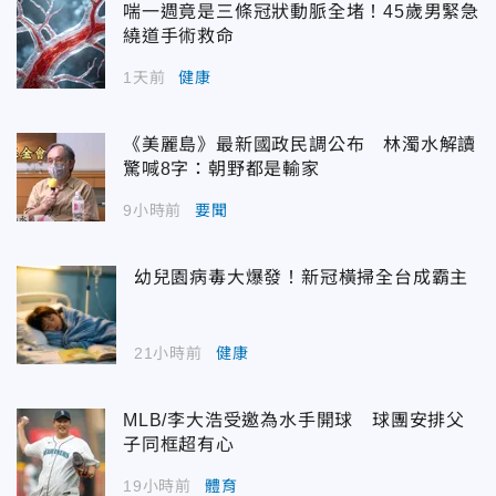
喘一週竟是三條冠狀動脈全堵！45歲男緊急
繞道手術救命
1天前
健康
《美麗島》最新國政民調公布 林濁水解讀
驚喊8字：朝野都是輸家
9小時前
要聞
幼兒園病毒大爆發！新冠橫掃全台成霸主
21小時前
健康
MLB/李大浩受邀為水手開球 球團安排父
子同框超有心
19小時前
體育