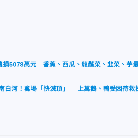
損5078萬元 香蕉、西瓜、龍鬚菜、韭菜、芋
台南白河！禽場「快滅頂」 上萬鵝、鴨受困待救