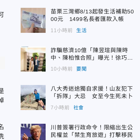
苗栗三灣鄉8/13起發生活補助50
可
00元 1499名長者匯款入帳
11小時前
生活
詐騙慈濟10億「陳昱瑄與陳時
中、陳柏惟合照」曝光！徐巧芯
震撼出手
10小時前
要聞
八大秀迷途獨自求援！山友犯下
是
「拆隊」大忌 女至今生死未卜
掉
7小時前
社會
名
川普簽署行政命令！限縮出生公
民權並「禁生育旅遊」打擊移民
洗