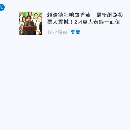
賴清德狂嗆盧秀燕 最新網路投
票太震撼！2.4萬人表態一面倒
16小時前
要聞