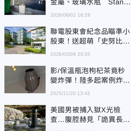
金屬、玻璃水瓶 Stanle
y也遭殃
2026/08/02 16:29
聯電股東會紀念品瞄準小
股東！送超萌「史努比口
袋保溫瓶」
2026/03/09 20:35
影/保溫瓶泡枸杞茶竟秒
變炸彈！陸多起案例炸飛
「嵌入牆壁」
2025/11/20 13:43
美國男被捕入獄X光檢
查…腹腔赫見「詭異長條
物」竟是保溫瓶