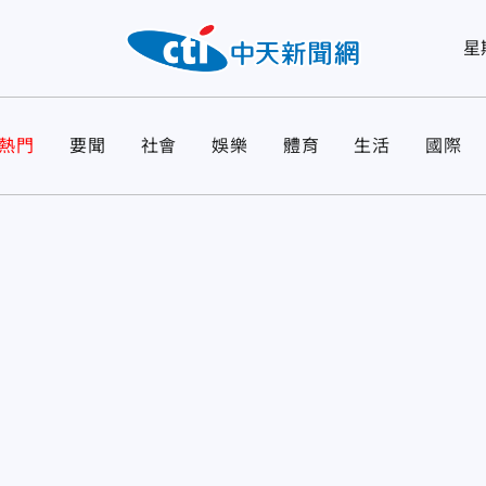
星
熱門
要聞
社會
娛樂
體育
生活
國際