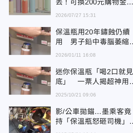
丟！可換200元購物
還送衛生紙
2026/07/27 15:31
保溫瓶用20年鏽蝕仍續
用 男子鉛中毒腦萎縮
年後亡
2026/01/11 16:08
迷你保溫瓶「喝2口就
底」 一票人揭超神用
途：很好用
2025/10/21 09:06
影/公車拋錨…墨乘客竟
持「保溫瓶怒砸司機
他當場昏迷命危