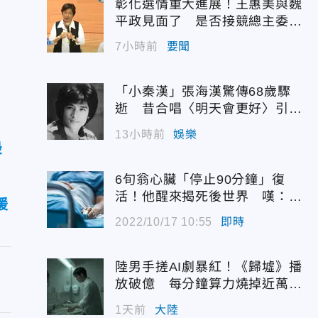
彰化選情重大進展！王惠美與魏
平政見面了 是否接競總主委態
度曝光
7小時前
要聞
「小秦漢」張海漢驚傳68歲驟
逝 昔合唱〈明天會更好〉引追
憶
13小時前
娛樂
最
6旬翁心臟「停止90分鐘」復
活！他醒來揭死後世界 嘆：很
援
恐怖…
2022/10/17 10:55
即時
陸男手搓AI劇暴紅！《歸墟》播
放破億 每分鐘算力燒掉近萬台
幣
1天前
大陸