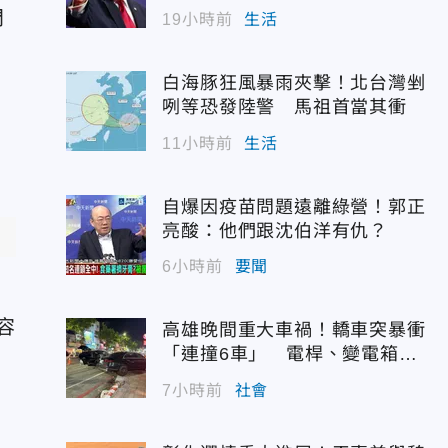
門
19小時前
生活
白海豚狂風暴雨夾擊！北台灣剉
咧等恐發陸警 馬祖首當其衝
11小時前
生活
自爆因疫苗問題遠離綠營！郭正
亮酸：他們跟沈伯洋有仇？
6小時前
要聞
容
高雄晚間重大車禍！轎車突暴衝
「連撞6車」 電桿、變電箱全
遭殃
7小時前
社會