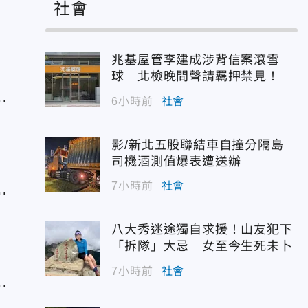
金
社會
兆基屋管李建成涉背信案滾雪
球 北檢晚間聲請羈押禁見！
1
6小時前
社會
影/新北五股聯結車自撞分隔島
司機酒測值爆表遭送辦
見
7小時前
社會
八大秀迷途獨自求援！山友犯下
「拆隊」大忌 女至今生死未卜
7小時前
社會
」