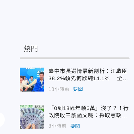
熱門
臺中市長選情最新剖析：江啟臣
38.2%領先何欣純14.1% 全世
代支持度全面居首
13小時前
要聞
「0到18歲年領6萬」沒了？！行
政院收三讀函文喊：採取憲政作
為
8小時前
要聞