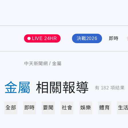
LIVE 24HR
決戰2026
即時
中天新聞網
金屬
金屬
相關報導
有
182
項結果
全部
即時
要聞
社會
娛樂
體育
生