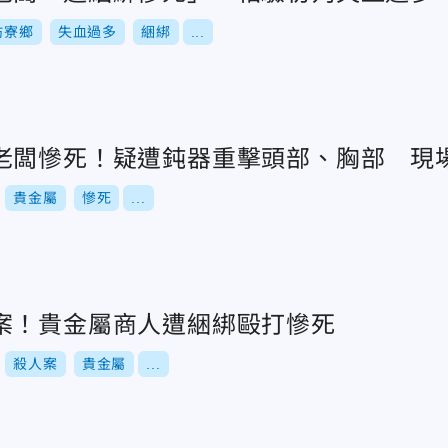
枋寮鄉
失血過多
綑綁
...
老闆慘死！疑遭鈍器重擊頭部、胸部 現
貴金屬
慘死
...
案！貴金屬商人遭綑綁毆打慘死
殺人案
貴金屬
...