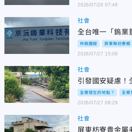
2026/07/28 07:48
社會
全台唯一「鎢業
仲鎢酸銨
屏東縣枋寮鄉
2026/07/27 15:08
社會
引發國安疑慮！
全案發生的地點？
全案
2026/07/27 08:29
社會
屏東枋寮貴金屬