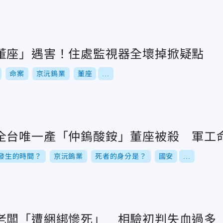
董座」遇害！住處監視器全壞掉掀疑點
命案
京沅鎢業
董座
...
全台唯一產「仲鎢酸銨」董座被殺 軍工
發生的時間？
京沅鎢業
死者的身分是？
國安
...
老闆「遭綑綁慘死」 相驗初判失血過多