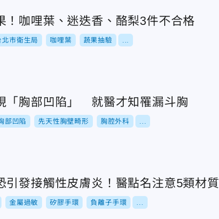
果！咖哩葉、迷迭香、酪梨3件不合格
台北市衛生局
咖哩葉
蔬果抽驗
...
現「胸部凹陷」 就醫才知罹漏斗胸
胸部凹陷
先天性胸壁畸形
胸腔外科
...
恐引發接觸性皮膚炎！醫點名注意5類材
金屬過敏
矽膠手環
負離子手環
...