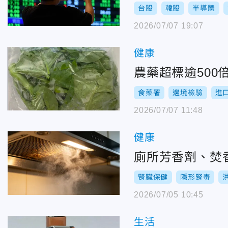
台股
韓股
半導體
2026/07/07 19:07
健康
農藥超標逾500
食藥署
邊境檢驗
進
2026/07/07 11:48
健康
廁所芳香劑、焚
腎臟保健
隱形腎毒
2026/07/05 10:45
生活