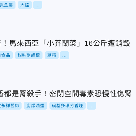
貴金屬
大陸
...
倍！馬來西亞「小芥蘭菜」16公斤遭銷毀
口食品
甜味劑超標
糖精
...
香都是腎殺手！密閉空間毒素恐慢性傷腎
洪永祥醫師
廚房油煙
硝基多環芳香烴
...