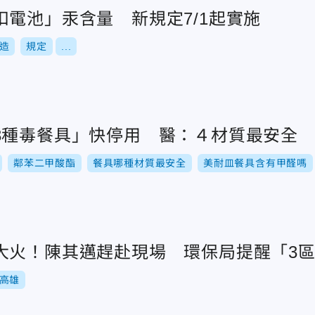
扣電池」汞含量 新規定7/1起實施
造
規定
...
3種毒餐具」快停用 醫：４材質最安全
鄰苯二甲酸酯
餐具哪種材質最安全
美耐皿餐具含有甲醛嗎
大火！陳其邁趕赴現場 環保局提醒「3
高雄