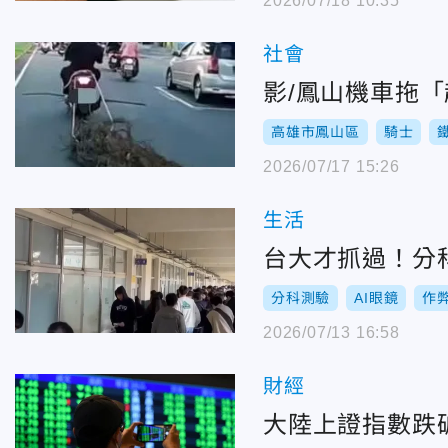
2026/07/18 10:35
社會
影/鳳山機車拖
高雄市鳳山區
騎士
2026/07/17 15:26
生活
台大才抓過！分
分科測驗
AI眼鏡
作
2026/07/13 16:58
財經
大陸上證指數跌破