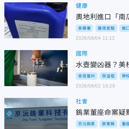
健康
奧地利進口「南
食藥署
邊境查驗
進
2026/08/04 11:12
國際
水壺變凶器？美校
肯塔基州
保溫瓶
學
2026/08/02 16:29
社會
鎢業董座命案疑
京沅鎢業
屏東縣
董