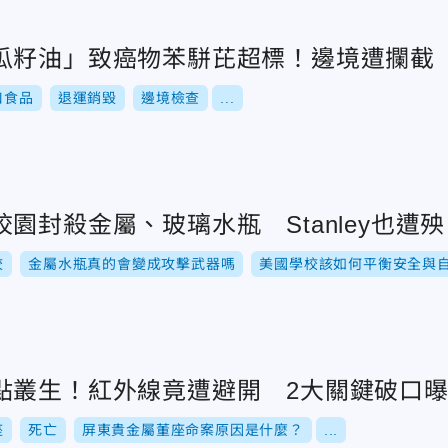
瓜籽油」致癌物苯駢芘超標！邊境遭攔截
口食品
退運銷毀
邊境檢查
...
園封殺金屬、玻璃水瓶 Stanley也遭殃
校
金屬水瓶真的會變成攻擊武器嗎
美國學校該如何平衡安全與
點叢生！紅外線竟遭避開 2大關鍵破口
座
死亡
屏東貴金屬董座命案原因是什麼？
...