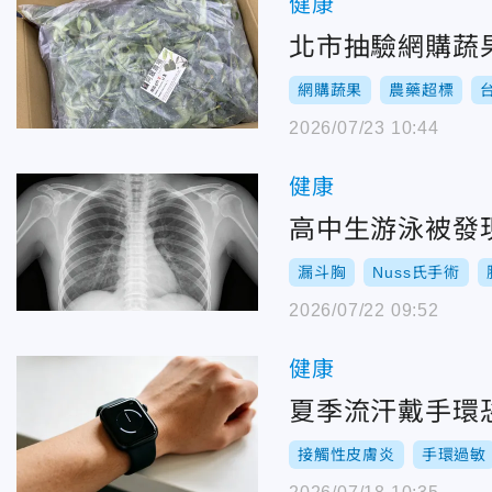
健康
北市抽驗網購蔬
網購蔬果
農藥超標
2026/07/23 10:44
健康
高中生游泳被發
漏斗胸
Nuss氏手術
2026/07/22 09:52
健康
夏季流汗戴手環
接觸性皮膚炎
手環過敏