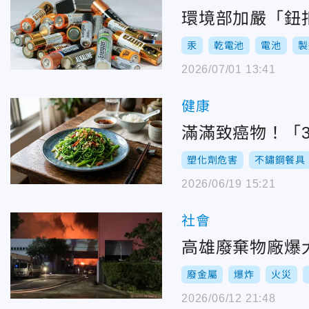
環境部加嚴「鈕
汞
乾電池
電池
製
2026/07/01 13:41
健康
滿滿致癌物！「
塑化劑危害
不鏽鋼餐具
2026/06/19 15:21
社會
高雄廢棄物廠爆
廢金屬
爆炸
火災
2026/06/12 21:48