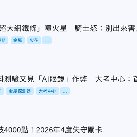
「超大綑鐵條」噴火星 騎士怒：別出來害
鐵條
金屬
火花
...
科測驗又見「AI眼鏡」作弊 大考中心：
弊
金屬探測器
大考中心
...
4000點！2026年4度失守關卡